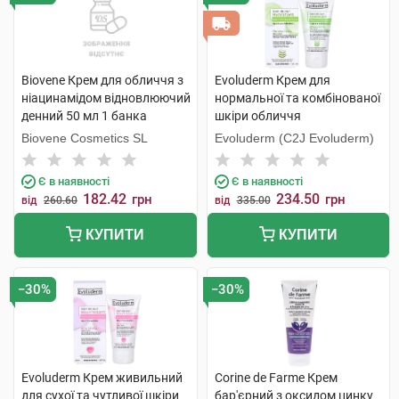
Biovene Крем для обличчя з
Evoluderm Крем для
ніацинамідом відновлюючий
нормальної та комбінованої
денний 50 мл 1 банка
шкіри обличчя
зволожуючий 50 мл 1 туба
Biovene Cosmetics SL
Evoluderm (C2J Evoluderm)
Є в наявності
Є в наявності
182.42
234.50
грн
грн
від
260.60
від
335.00
КУПИТИ
КУПИТИ
−30%
−30%
Evoluderm Крем живильний
Corine de Farme Крем
для сухої та чутливої шкіри
бар'єрний з оксидом цинку