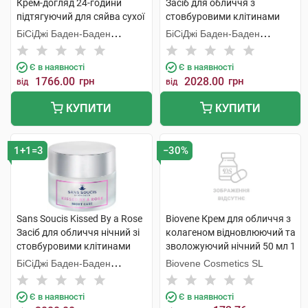
Крем-догляд 24-години
Засіб для обличчя з
підтягуючий для сяйва сухої
стовбуровими клітинами
шкіри 50 мл 1 банка
троянди денний з SPF20 50
БіСіДжі Баден-Баден
БіСіДжі Баден-Баден
мл 1 банка
Косметікс Груп Гмбх
Косметікс Груп Гмбх
Є в наявності
Є в наявності
1766.00
грн
2028.00
грн
від
від
КУПИТИ
КУПИТИ
1+1=3
−30%
Sans Soucis Kissed By a Rose
Biovene Крем для обличчя з
Засіб для обличчя нічний зі
колагеном відновлюючий та
стовбуровими клітинами
зволожуючий нічний 50 мл 1
троянди 50 мл 1 банка
банка
БіСіДжі Баден-Баден
Biovene Cosmetics SL
Косметікс Груп Гмбх
Є в наявності
Є в наявності