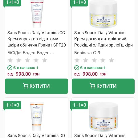
1+1=3
1+1=3
Sans Soucis Daily Vitamins CC
Sans Soucis Daily Vitamins
Крем коректор від втоми
Крем-догляд антивіковий
шкіри обличчя Гранат SPF20
Розкішні олії для зрілої шкіри
30 мл 1 туба
50 мл 1 банка
БіСіДжі Баден-Баден
Беріоска С.Л.
Косметікс Груп Гмбх
Є в наявності
Є в наявності
998.00
грн
998.00
грн
від
від
КУПИТИ
КУПИТИ
1+1=3
1+1=3
Sans Soucis Daily Vitamins DD
Sans Soucis Daily Vitamins