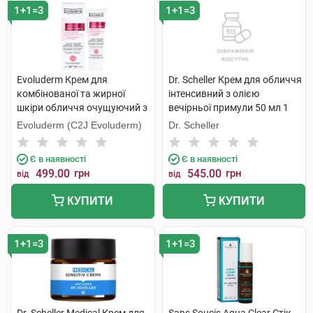
1+1=3
1+1=3
Evoluderm Крем для
Dr. Scheller Крем для обличчя
комбінованої та жирної
інтенсивний з олією
шкіри обличчя очущуючий з
вечірньої примули 50 мл 1
екстрактом грейпфруту
банка
Evoluderm (C2J Evoluderm)
Dr. Scheller
проти недолік.шкіри 50 мл 1
туба
Є в наявності
Є в наявності
499.00
грн
545.00
грн
від
від
КУПИТИ
КУПИТИ
1+1=3
1+1=3