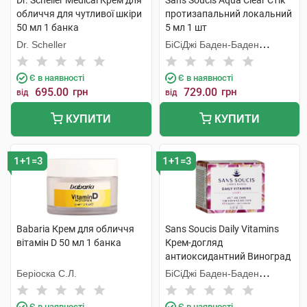
Dr. Scheller Medical Крем для
Sans Soucis Aqua Clear Стік
обличчя для чутливої шкіри
протизапальний локальний
50 мл 1 банка
5 мл 1 шт
Dr. Scheller
БіСіДжі Баден-Баден
Косметікс Груп Гмбх
Є в наявності
Є в наявності
695.00
грн
729.00
грн
від
від
КУПИТИ
КУПИТИ
1+1=3
1+1=3
Babaria Крем для обличчя
Sans Soucis Daily Vitamins
вітамін D 50 мл 1 банка
Крем-догляд
антиоксидантний Виноград
для зрілої шкіри 50 мл 1
Беріоска С.Л.
БіСіДжі Баден-Баден
банка
Косметікс Груп Гмбх
Є в наявності
Є в наявності