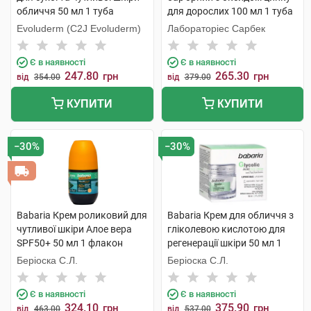
обличчя 50 мл 1 туба
для дорослих 100 мл 1 туба
Evoluderm (C2J Evoluderm)
Лабораторіес Сарбек
Є в наявності
Є в наявності
247.80
265.30
грн
грн
від
354.00
від
379.00
КУПИТИ
КУПИТИ
−30%
−30%
Babaria Крем роликовий для
Babaria Крем для обличчя з
чутливої шкіри Алое вера
гліколевою кислотою для
SPF50+ 50 мл 1 флакон
регенерації шкіри 50 мл 1
банка
Беріоска С.Л.
Беріоска С.Л.
Є в наявності
Є в наявності
324.10
375.90
грн
грн
від
463.00
від
537.00