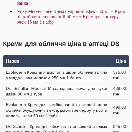
банка
Nuxe Merveillance Крем пудровий ефект 50 мл + Крем
нічний концентрований 50 мл + Крем для контуру
очей 15 мл 1 набір
Креми для обличчя ціна в аптеці DS
Назва
Ціна
Evoluderm Крем для всіх типів шкіри обличчя та тіла
375.00
з мигдальним молоком 250 мл 1 банка
грн
Dr. Scheller Medical Мазь відновлююча для сухої
438.00
шкіри 30 мл 1 туба
грн
Evoluderm Крем для комбінованої та жирної шкіри
499.00
обличчя очущуючий з екстрактом грейпфруту проти
грн
недолік.шкіри 50 мл 1 туба
Dr. Scheller Крем для обличчя інтенсивний з олією
545.00