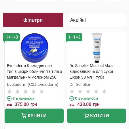
Фільтри
1+1=3
1+1=3
Evoluderm Крем для всіх
Dr. Scheller Medical Мазь
типів шкіри обличчя та тіла з
відновлююча для сухої
мигдальним молоком 250
шкіри 30 мл 1 туба
мл 1 банка
Evoluderm (C2J Evoluderm)
Dr. Scheller
Є в наявності
Є в наявності
375.00
грн
438.00
грн
від
від
КУПИТИ
КУПИТИ