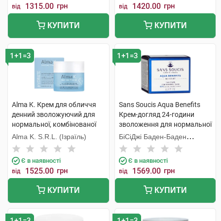
1315.00
грн
1420.00
грн
від
від
КУПИТИ
КУПИТИ
1+1=3
1+1=3
Alma K. Крем для обличчя
Sans Soucis Aqua Benefits
денний зволожуючий для
Крем-догляд 24-години
нормальної, комбінованої
зволоження для нормальної
шкіри 50 мл 1 банка
шкіри 50 мл 1 банка
Alma K. S.R.L. (Ізраїль)
БіСіДжі Баден-Баден
Косметікс Груп Гмбх
Є в наявності
Є в наявності
1525.00
грн
1569.00
грн
від
від
КУПИТИ
КУПИТИ
1+1=3
1+1=3