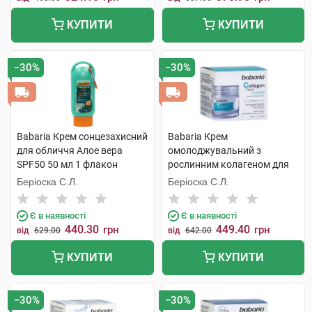
КУПИТИ
КУПИТИ
−30%
−30%
Babaria Крем сонцезахисний
Babaria Крем
для обличчя Алое вера
омолоджувальний з
SPF50 50 мл 1 флакон
рослинним колагеном для
обличчя 50 мл 1 банка
Беріоска С.Л.
Беріоска С.Л.
Є в наявності
Є в наявності
440.30
449.40
грн
грн
від
629.00
від
642.00
КУПИТИ
КУПИТИ
−30%
−30%