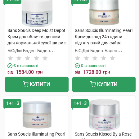
Sans Soucis Deep Moist Depot
Sans Soucis Illuminating Pearl
Крем для обличчя денний
Крем-догляд 24-години
для нормальної сухої шкіри з
підтягуючий для сяйва
SPF10 50 мл 1 шт
нормальної шкіри 50 мл 1
БіСіДжі Баден-Баден
БіСіДжі Баден-Баден
банка
Косметікс Груп Гмбх
Косметікс Груп Гмбх
Є в наявності
Є в наявності
1584.00
грн
1728.00
грн
від
від
КУПИТИ
КУПИТИ
1+1=3
1+1=3
Sans Soucis Illuminating Pearl
Sans Soucis Kissed By a Rose