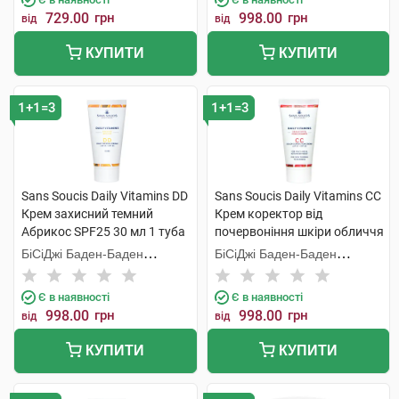
729.00
грн
998.00
грн
від
від
КУПИТИ
КУПИТИ
1+1=3
1+1=3
Sans Soucis Daily Vitamins DD
Sans Soucis Daily Vitamins CC
Крем захисний темний
Крем коректор від
Абрикос SPF25 30 мл 1 туба
почервоніння шкіри обличчя
Гранат SPF20 30 мл 1 туба
БіСіДжі Баден-Баден
БіСіДжі Баден-Баден
Косметікс Груп Гмбх
Косметікс Груп Гмбх
Є в наявності
Є в наявності
998.00
грн
998.00
грн
від
від
КУПИТИ
КУПИТИ