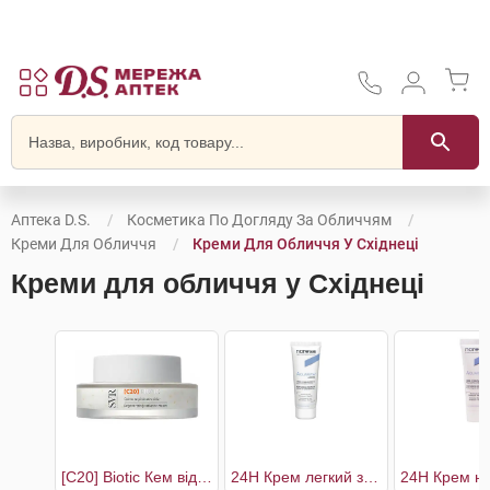
Аптека D.S.
Косметика По Догляду За Обличчям
Креми Для Обличчя
Креми Для Обличчя У Східнеці
Креми для обличчя у Східнеці
[C20] Biotic Кем відновлюючий для сяяння шкіри
24H Крем легкий зволожуючий