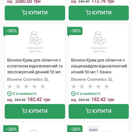
172.76
2080.00
грн
грн
від
від
246.80
КУПИТИ
КУПИТИ
−30%
−30%
Biovene Крем для обличчя з
Biovene Крем для обличчя з
колагеном відновлюючий та
ніацинамідом відновлюючий
зволожуючий денний 50 мл
нічний 50 мл 1 банка
1 банка
Biovene Cosmetics SL
Biovene Cosmetics SL
Є в наявності
Є в наявності
182.42
182.42
грн
грн
від
260.60
від
260.60
КУПИТИ
КУПИТИ
−30%
−30%