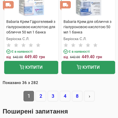
Babaria Крем Гідрогелевий з
Babaria Крем для обличчя з
гіалуроновою кислотою для
гіалуроновою кислотою 50
обличчя 50 мл 1 банка
мл 1 банка
Беріоска С.Л.
Беріоска С.Л.
Є в наявності
Є в наявності
449.40
449.40
грн
грн
від
642.00
від
642.00
КУПИТИ
КУПИТИ
Показано
36
з
282
1
2
3
4
8
›
Поширені запитання