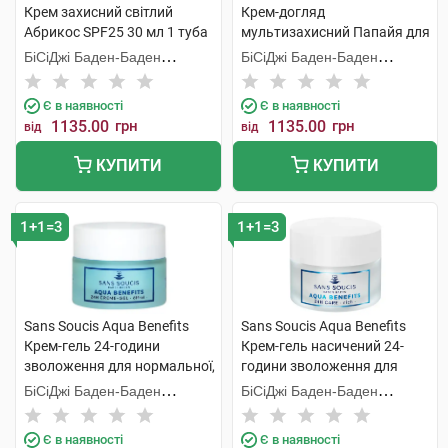
Крем захисний світлий
Крем-догляд
Абрикос SPF25 30 мл 1 туба
мультизахисний Папайя для
нормальної сухої шкіри 50
БіСіДжі Баден-Баден
БіСіДжі Баден-Баден
мл 1 банка
Косметікс Груп Гмбх
Косметікс Груп Гмбх
Є в наявності
Є в наявності
1135.00
грн
1135.00
грн
від
від
КУПИТИ
КУПИТИ
1+1=3
1+1=3
Sans Soucis Aqua Benefits
Sans Soucis Aqua Benefits
Крем-гель 24-години
Крем-гель насичений 24-
зволоження для нормальної,
години зволоження для
комбінованої шкіри 50 мл 1
сухої шкіри 50 мл 1 банка
БіСіДжі Баден-Баден
БіСіДжі Баден-Баден
банка
Косметікс Груп Гмбх
Косметікс Груп Гмбх
Є в наявності
Є в наявності