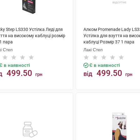
ky Step LS330 Устілка Леді для
Алком Promenade Lady LS3
ття на високому каблуці розмір
Устілка для взуття на вис
1 пара
каблуці Розмір 37 1 пара
і Степ
Лакі Степ
Є в наявності
Є в наявності
499.50
499.50
д
від
грн
грн
КУПИТИ
КУПИТИ