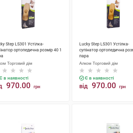
ky Step LS301 Устілка-
Lucky Step LS301 Устілка-
інатор ортопедична розмір 40 1
супінатор ортопедична розм
ра
пара
ком Торговий дім
Алком Торговий дім
Є в наявності
Є в наявності
970.00
970.00
д
від
грн
грн
КУПИТИ
КУПИТИ