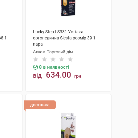
Lucky Step LS331 Устілка
38 1
ортопедична Siesta розмір 39 1
пара
Алком Торговий дім
Є в наявності
634.00
від
грн
КУПИТИ
доставка