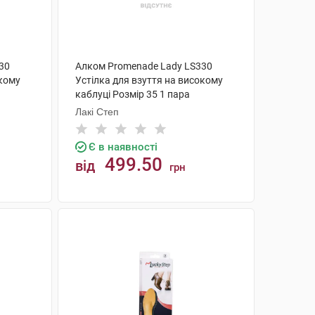
30
Алком Promenade Lady LS330
окому
Устілка для взуття на високому
каблуці Розмір 35 1 пара
Лакі Степ
Є в наявності
499.50
від
грн
КУПИТИ