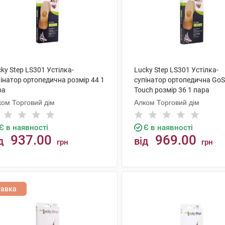
ky Step LS301 Устілка-
Lucky Step LS301 Устілка-
інатор ортопедична розмір 44 1
супінатор ортопедична GoS
ра
Touch розмір 36 1 пара
ком Торговий дім
Алком Торговий дім
Є в наявності
Є в наявності
937.00
969.00
д
від
грн
грн
КУПИТИ
КУПИТИ
тавка