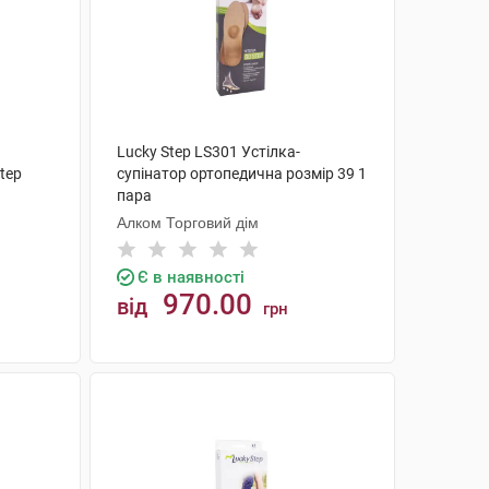
Lucky Step LS301 Устілка-
tep
супінатор ортопедична розмір 39 1
пара
Алком Торговий дім
Є в наявності
970.00
від
грн
КУПИТИ