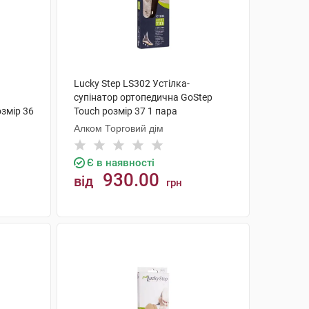
Lucky Step LS302 Устілка-
супінатор ортопедична GoStep
озмір 36
Touch розмір 37 1 пара
Алком Торговий дім
Є в наявності
930.00
від
грн
КУПИТИ