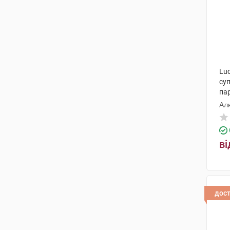
Luc
суп
па
Ал
ві
дос