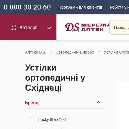
0 800 30 20 60
Програми для клієнтів
Робота у 
Каталог
Аптека D.S.
Ортопедичні Вироби
Устілки Орто
Устілки
ортопедичні у
Східнеці
Бренд
Lucky Step
(28)