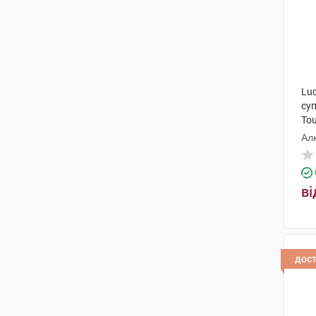
Luc
су
Tou
Ал
ві
дос