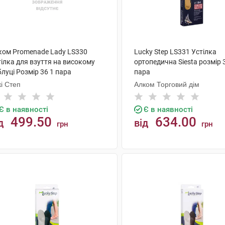
ком Promenade Lady LS330
Lucky Step LS331 Устілка
ілка для взуття на високому
ортопедична Siesta розмір 
луці Розмір 36 1 пара
пара
і Степ
Алком Торговий дім
Є в наявності
Є в наявності
499.50
634.00
д
від
грн
грн
КУПИТИ
КУПИТИ