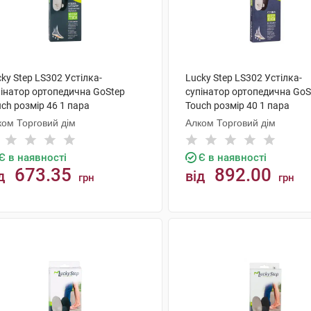
ky Step LS302 Устілка-
Lucky Step LS302 Устілка-
пінатор ортопедична GoStep
супінатор ортопедична GoS
ch розмір 46 1 пара
Touch розмір 40 1 пара
ком Торговий дім
Алком Торговий дім
Є в наявності
Є в наявності
673.35
892.00
д
від
грн
грн
КУПИТИ
КУПИТИ