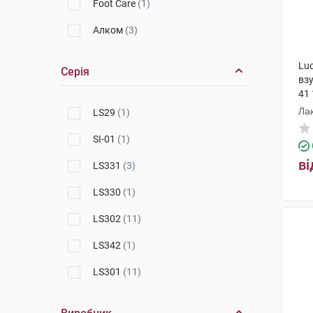
Foot Care
(1)
Алком
(3)
Luc
Серія
взу
41 
Лак
LS29
(1)
SI-01
(1)
ві
LS331
(3)
LS330
(1)
LS302
(11)
LS342
(1)
LS301
(11)