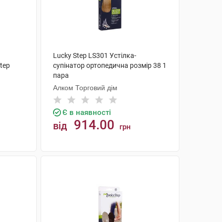
Lucky Step LS301 Устілка-
tep
супінатор ортопедична розмір 38 1
пара
Алком Торговий дім
Є в наявності
914.00
від
грн
КУПИТИ