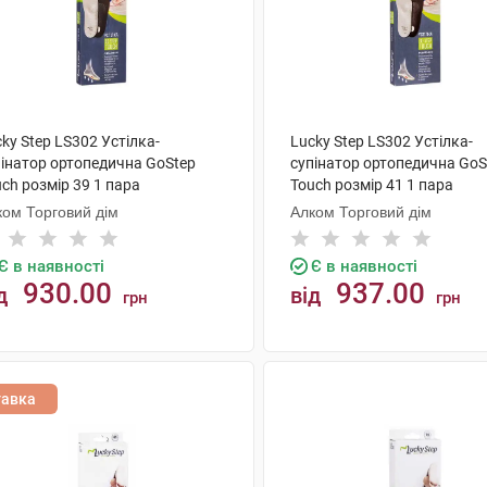
ky Step LS302 Устілка-
Lucky Step LS302 Устілка-
пінатор ортопедична GoStep
супінатор ортопедична GoS
ch розмір 39 1 пара
Touch розмір 41 1 пара
ком Торговий дім
Алком Торговий дім
Є в наявності
Є в наявності
930.00
937.00
д
від
грн
грн
КУПИТИ
КУПИТИ
тавка