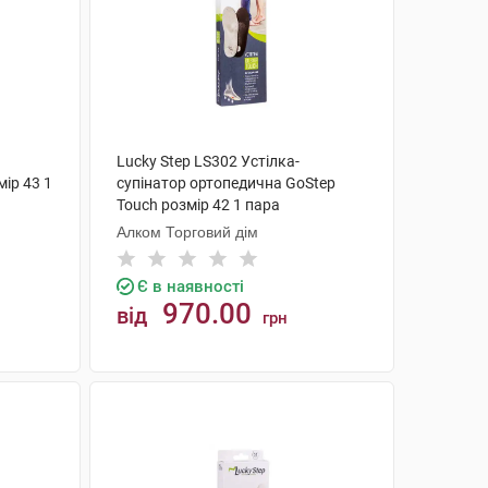
Lucky Step LS302 Устілка-
ір 43 1
супінатор ортопедична GoStep
Touch розмір 42 1 пара
Алком Торговий дім
Є в наявності
970.00
від
грн
КУПИТИ