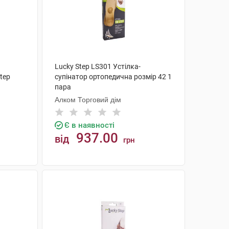
Lucky Step LS301 Устілка-
tep
супінатор ортопедична розмір 42 1
пара
Алком Торговий дім
Є в наявності
937.00
від
грн
КУПИТИ