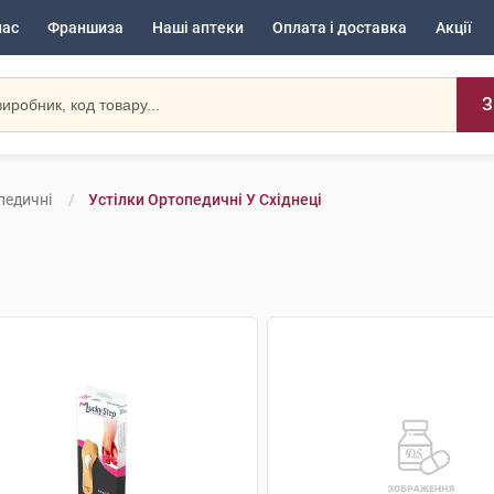
нас
Франшиза
Наші аптеки
Оплата і доставка
Акції
З
педичні
Устілки Ортопедичні У Східнеці