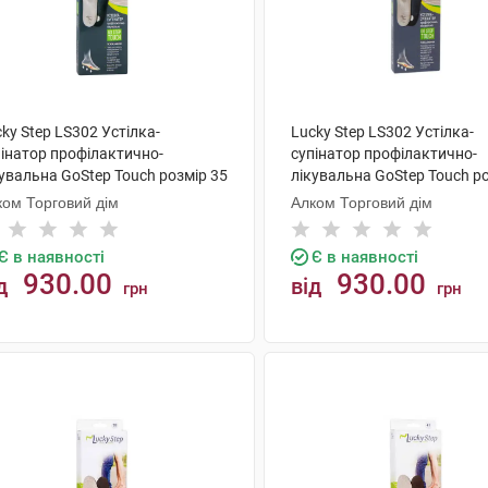
ky Step LS302 Устілка-
Lucky Step LS302 Устілка-
пінатор профілактично-
супінатор профілактично-
увальна GoStep Touch розмір 35
лікувальна GoStep Touch р
пара
1 пара
ком Торговий дім
Алком Торговий дім
Є в наявності
Є в наявності
930.00
930.00
д
від
грн
грн
КУПИТИ
КУПИТИ