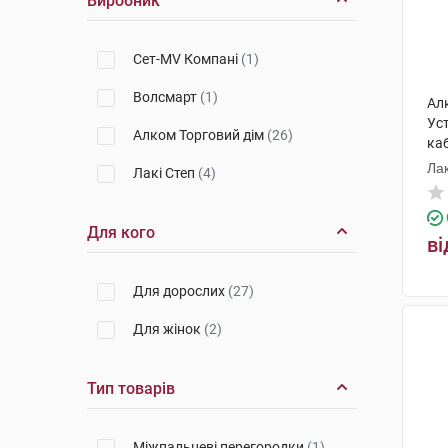
Виробник
Сет-MV Компані
(1)
Волсмарт
(1)
Ал
Уст
Алком Торговий дім
(26)
каб
Лак
Лакі Степ
(4)
Для кого
ві
Для дорослих
(27)
Для жінок
(2)
Тип товарів
Міжпальцеві перегородки
(1)