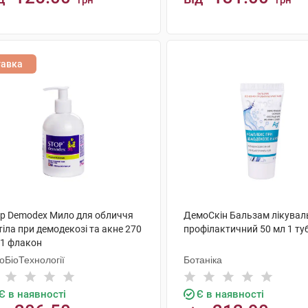
грн
грн
КУПИТИ
КУПИТИ
тавка
op Demodex Мило для обличчя
ДемоСкін Бальзам лікувал
тіла при демодекозі та акне 270
профілактичний 50 мл 1 ту
 1 флакон
оБіоТехнології
Ботаніка
Є в наявності
Є в наявності