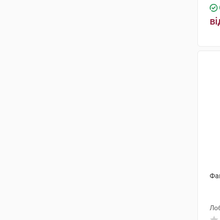
ві
Фа
Ло