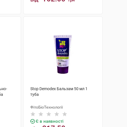
грн
КУПИТИ
ьно-
Stop Demodex Бальзам 50 мл 1
ба
туба
ФітоБіоТехнології
Є в наявності