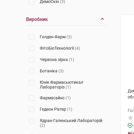
ДемоСкін
(3)
Виробник
Голден Фарм
(3)
ФітоБіоТехнології
(4)
Червона зірка
(1)
Ботаніка
(3)
Юнік Фармасьютикал
Лабораторіз
(1)
Де
обл
Фармасайнс
(1)
Гедеон Ріхтер
(1)
Го
Ядран-Галенський Лабораторій
(2)
ві