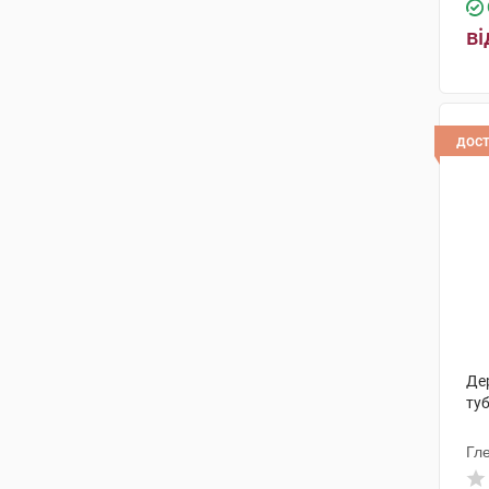
ві
дос
Дер
ту
Гл