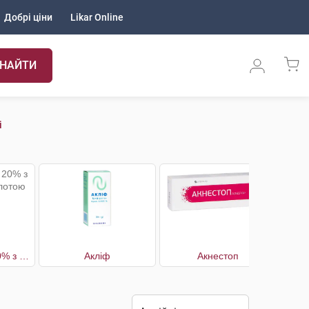
Добрі ціни
Likar Online
НАЙТИ
і
Азелоджі крем 20% з азелаїновою кислотою
Акліф
Акнестоп