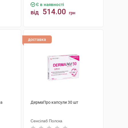
Є в наявності
514.00
від
грн
КУПИТИ
доставка
ба
ДермаПро капсули 30 шт
Сенсілаб Полска