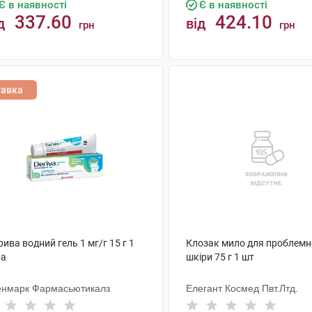
Є в наявності
Є в наявності
337.60
424.10
д
від
грн
грн
КУПИТИ
КУПИТИ
тавка
ива водний гель 1 мг/г 15 г 1
Клозак мило для проблемн
ба
шкіри 75 г 1 шт
енмарк Фармасьютикалз
Елегант Космед Пвт.Лтд.