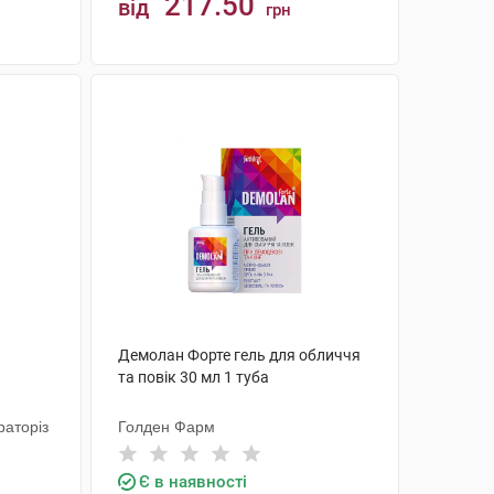
217.50
від
грн
КУПИТИ
Демолан Форте гель для обличчя
та повік 30 мл 1 туба
аторіз
Голден Фарм
Є в наявності