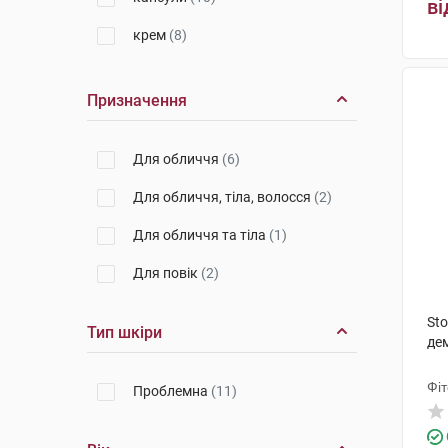
ві
Лабораторії Галдерма
(4)
крем
(8)
порошок з розчинником
(1)
Призначення
мило
(1)
сироп
(1)
Для обличчя
(6)
Для обличчя, тіла, волосся
(2)
Для обличчя та тіла
(1)
Для повік
(2)
Sto
Тип шкіри
дем
Фіт
Проблемна
(11)