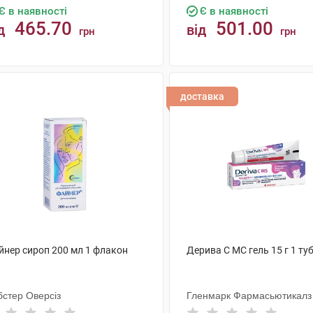
Є в наявності
Є в наявності
465.70
501.00
д
від
грн
грн
КУПИТИ
КУПИТИ
доставка
йнер сироп 200 мл 1 флакон
Дерива С MC гель 15 г 1 ту
бстер Оверсіз
Гленмарк Фармасьютикалз