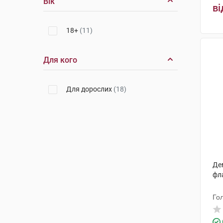
Вік
ві
18+
(11)
Для кого
Для дорослих
(18)
Де
фл
Го