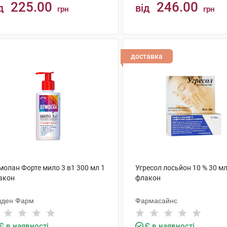
225.00
246.00
д
від
грн
грн
КУПИТИ
КУПИТИ
доставка
молан Форте мило 3 в1 300 мл 1
Угресол лосьйон 10 % 30 мл
акон
флакон
лден Фарм
Фармасайнс
Є в наявності
Є в наявності