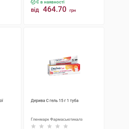
Є в наявності
464.70
від
грн
КУПИТИ
ої
Дерива С гель 15 г 1 туба
Гленмарк Фармасьютикалз