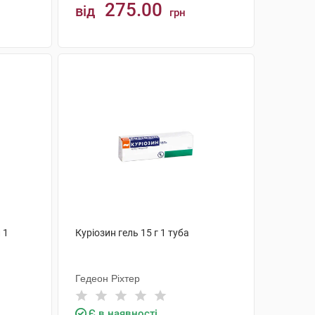
275.00
від
грн
КУПИТИ
 1
Куріозин гель 15 г 1 туба
Гедеон Ріхтер
Є в наявності