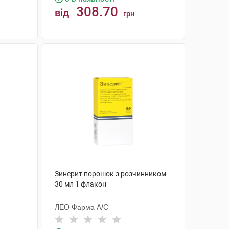
308.70
від
грн
КУПИТИ
Зинерит порошок з розчинником
30 мл 1 флакон
ЛЕО Фарма А/С