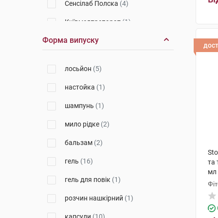
Сенсілаб Полска
(4)
Київмедпрепарат
(1)
Форма випуску
ЛЕО Фарма А/С
(1)
дос
Гленмарк Фармасьютикалз
(3)
лосьйон
(5)
Елегант Космед Пвт.Лтд.
(8)
настойка
(1)
Лобстер Оверсіз
(1)
шампунь
(1)
Байєр Хелскер Мануфактурінг
(2)
мило рідке
(2)
Глаксо Оперейшнс
(2)
бальзам
(2)
St
Мега Лайфсайенсіз
(2)
гель
(16)
та 
мл
Бауш Хелс Компаніс Інк.
(2)
гель для повік
(1)
Фіт
Кетелент Німеччина Ебербах
(2)
розчин нашкірний
(1)
СМБ Технолоджі
(2)
капсули
(10)