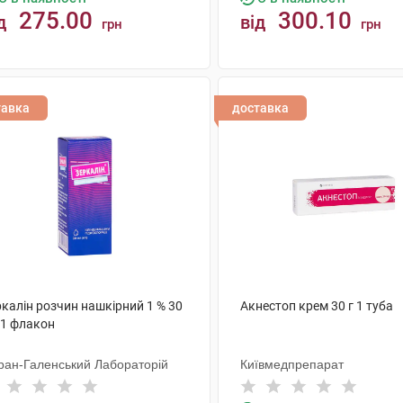
275.00
300.10
д
від
грн
грн
КУПИТИ
КУПИТИ
тавка
доставка
калін розчин нашкірний 1 % 30
Акнестоп крем 30 г 1 туба
 1 флакон
ран-Галенський Лабораторій
Київмедпрепарат