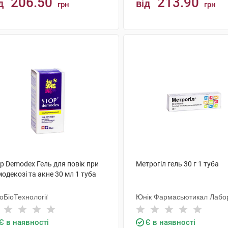
206.50
213.90
д
від
грн
грн
КУПИТИ
КУПИТИ
p Demodex Гель для повік при
Метрогіл гель 30 г 1 туба
одекозі та акне 30 мл 1 туба
оБіоТехнології
Юнік Фармасьютикал Лабор
Є в наявності
Є в наявності