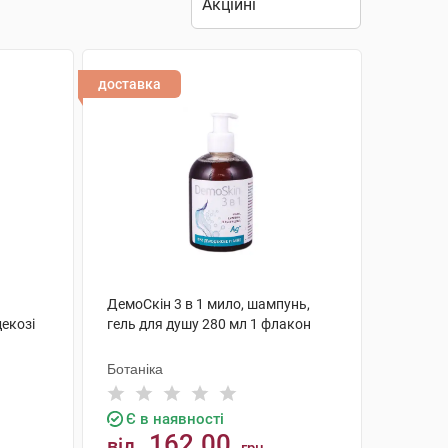
доставка
ДемоСкін 3 в 1 мило, шампунь,
декозі
гель для душу 280 мл 1 флакон
Ботаніка
Є в наявності
162.00
від