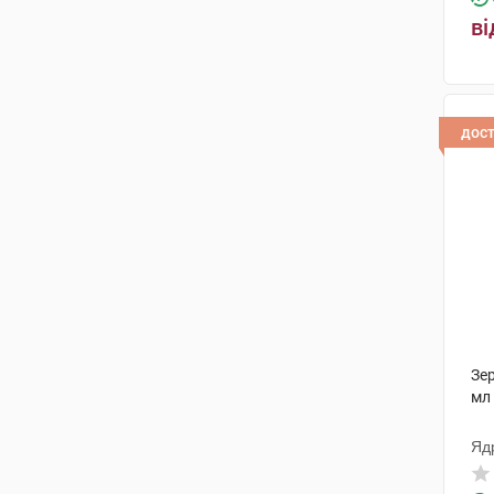
ві
дос
Зер
мл
Яд