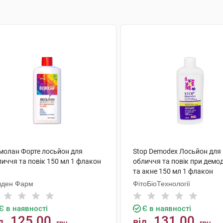
молан Форте лосьйон для
Stop Demodex Лосьйон для
иччя та повік 150 мл 1 флакон
обличчя та повік при демо
та акне 150 мл 1 флакон
лден Фарм
ФітоБіоТехнології
Є в наявності
Є в наявності
125.00
131.00
д
від