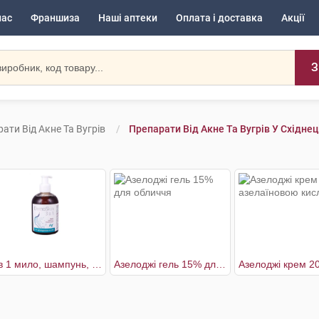
нас
Франшиза
Наші аптеки
Оплата і доставка
Акції
З
ати Від Акне Та Вугрів
Препарати Від Акне Та Вугрів У Східнец
3 в 1 мило, шампунь, гель для душу
Азелоджі гель 15% для обличчя