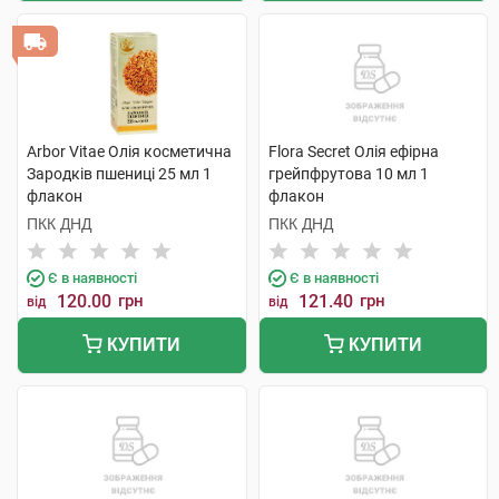
Arbor Vitae Олія косметична
Flora Secret Олія ефірна
Зародків пшениці 25 мл 1
грейпфрутова 10 мл 1
флакон
флакон
ПКК ДНД
ПКК ДНД
Є в наявності
Є в наявності
120.00
грн
121.40
грн
від
від
КУПИТИ
КУПИТИ