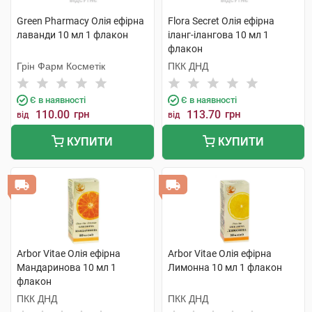
Green Pharmacy Олія ефірна
Flora Secret Олія ефірна
лаванди 10 мл 1 флакон
іланг-ілангова 10 мл 1
флакон
Грін Фарм Косметік
ПКК ДНД
Є в наявності
Є в наявності
110.00
грн
113.70
грн
від
від
КУПИТИ
КУПИТИ
Arbor Vitae Олія ефірна
Arbor Vitae Олія ефірна
Мандаринова 10 мл 1
Лимонна 10 мл 1 флакон
флакон
ПКК ДНД
ПКК ДНД