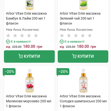
Arbor Vitae Олія масажна
Arbor Vitae Олія масажна
Бамбук & Лайм 200 мл 1
Зелений чай 200 мл 1
флакон
флакон
Нев Анна Косметикс
Нев Анна Косметикс
Є в наявності
Є в наявності
180.00
180.00
грн
грн
від
225.00
від
225.00
КУПИТИ
КУПИТИ
−20%
−20%
Arbor Vitae Олія масажна
Arbor Vitae Олія масажна
Малинове морозиво 200 мл
Солодке шампанське 200 мл
1 флакон
1 флакон