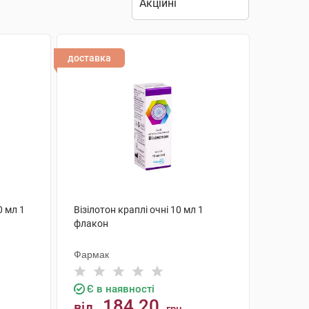
доставка
0 мл 1
Візілотон краплі очні 10 мл 1
флакон
Фармак
Є в наявності
184.20
від