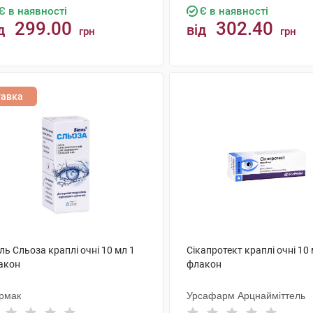
Є в наявності
Є в наявності
299.00
302.40
д
від
грн
грн
КУПИТИ
КУПИТИ
тавка
ль Сльоза краплі очні 10 мл 1
Сікапротект краплі очні 10 
акон
флакон
рмак
Урсафарм Арцнайміттель