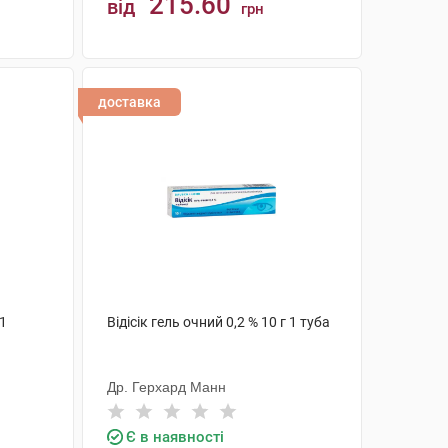
215.60
від
грн
КУПИТИ
доставка
 1
Відісік гель очний 0,2 % 10 г 1 туба
Др. Герхард Манн
Є в наявності