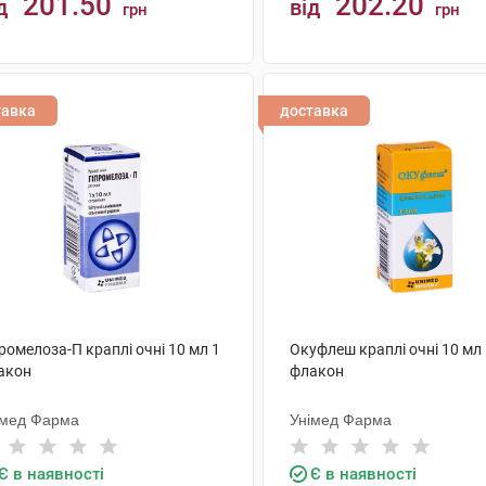
201.50
202.20
д
від
грн
грн
КУПИТИ
КУПИТИ
тавка
доставка
ромелоза-П краплі очні 10 мл 1
Окуфлеш краплі очні 10 мл
акон
флакон
імед Фарма
Унімед Фарма
Є в наявності
Є в наявності