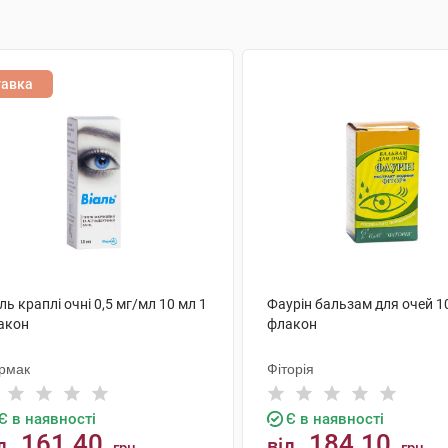
тавка
ль краплі очні 0,5 мг/мл 10 мл 1
Фаурін бальзам для очей 1
акон
флакон
рмак
Фіторія
Є в наявності
Є в наявності
161.40
184.10
д
від