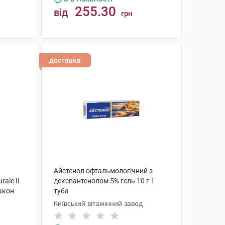
255.30
від
грн
КУПИТИ
доставка
Айстенол офтальмологічний з
ale II
декспантенолом 5% гель 10 г 1
лакон
туба
Київський вітамінний завод