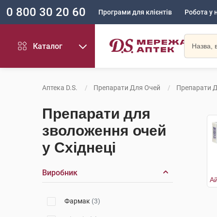
0 800 30 20 60
Програми для клієнтів
Робота у 
Каталог
Аптека D.S.
Препарати Для Очей
Препарати 
Препарати для
зволоження очей
у Східнеці
Виробник
Фармак
(3)