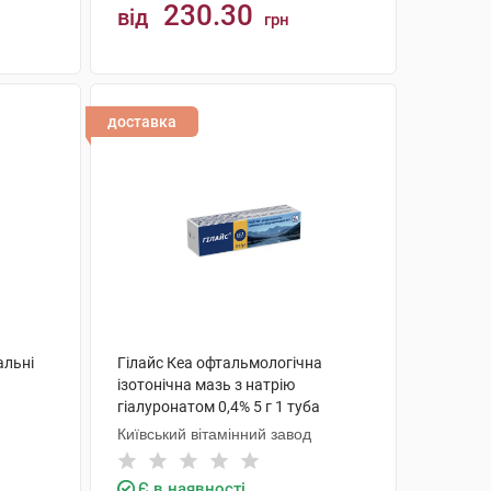
230.30
від
грн
КУПИТИ
доставка
альні
Гілайс Кеа офтальмологічна
ізотонічна мазь з натрію
гіалуронатом 0,4% 5 г 1 туба
Київський вітамінний завод
Є в наявності