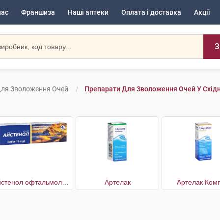
нас
Франшиза
Наші аптеки
Оплата і доставка
Акції
З
Для Зволоження Очей
Препарати Для Зволоження Очей У Східн
Айстенол офтальмологічний з декспантенолом 5%
Артелак
Артелак Комп