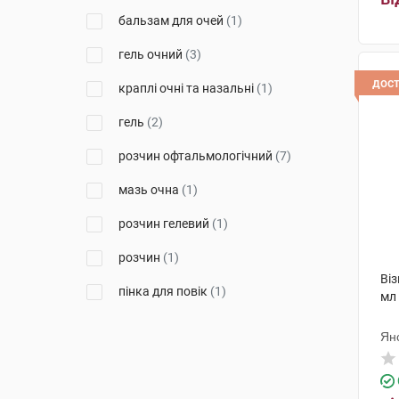
бальзам для очей
(1)
АРІСТО ФАРМА ГМБХ
НІМЕЧЧИНА
(1)
гель очний
(3)
Алкон Лабораторіс
(7)
дос
краплі очні та назальні
(1)
Офталфарма С. р. л.
(1)
гель
(2)
ЕнТіСі С.р.л.
(1)
розчин офтальмологічний
(7)
Лаборатуар Теа
(4)
мазь очна
(1)
Енейбл Інновейшнс С.Р.Л.
(1)
розчин гелевий
(1)
Новакс Фарма
(10)
розчин
(1)
Фармаплант
(1)
Віз
пінка для повік
(1)
мл
Джадран-Галенські
Лабораторій
(2)
розчин для ін'єкцій
(2)
Ян
Ядран-Галенський Лабораторій
(4)