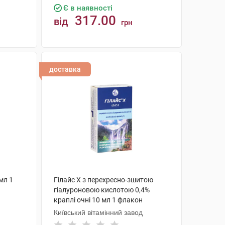
Є в наявності
317.00
від
грн
КУПИТИ
доставка
мл 1
Гілайс Х з перехресно-зшитою
гіалуроновою кислотою 0,4%
краплі очні 10 мл 1 флакон
Київський вітамінний завод