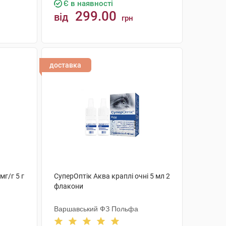
Є в наявності
299.00
від
грн
КУПИТИ
доставка
мг/г 5 г
СуперОптік Аква краплі очні 5 мл 2
флакони
Варшавський ФЗ Польфа