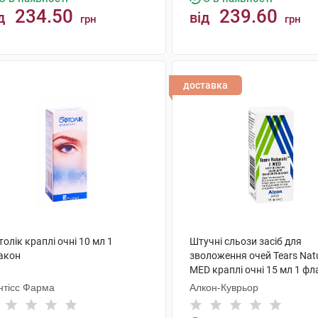
234.50
239.60
д
від
грн
грн
КУПИТИ
КУПИТИ
доставка
олік краплі очні 10 мл 1
Штучні сльози засіб для
акон
зволоження очей Tears Natur
MED краплі очні 15 мл 1 ф
нтісс Фарма
Алкон-Куврьор