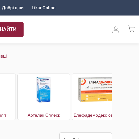
Добрі ціни
Likar Online
НАЙТИ
еці
літ
Артелак Сплеск
Блефадемодекс серветки стерильні для гігієни повік