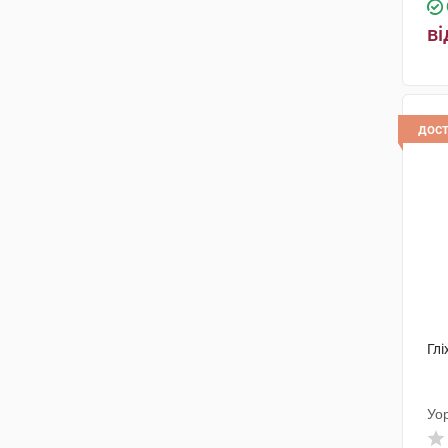
ві
дос
Глі
Уо