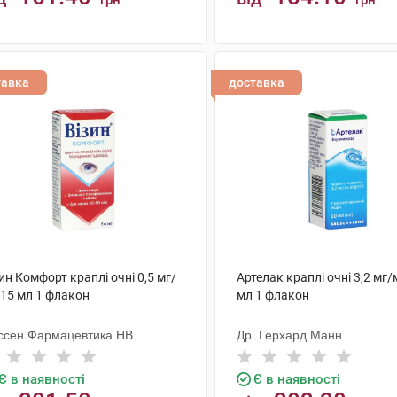
грн
грн
КУПИТИ
КУПИТИ
тавка
доставка
ин Комфорт краплі очні 0,5 мг/
Артелак краплі очні 3,2 мг/
 15 мл 1 флакон
мл 1 флакон
ссен Фармацевтика НВ
Др. Герхард Манн
Є в наявності
Є в наявності