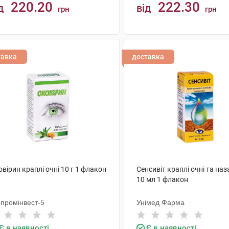
220.20
222.30
д
від
грн
грн
КУПИТИ
КУПИТИ
тавка
доставка
вірин краплі очні 10 г 1 флакон
Сенсивіт краплі очні та наз
10 мл 1 флакон
рпромінвест-5
Унімед Фарма
Є в наявності
Є в наявності