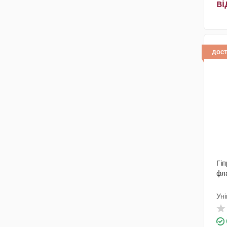
Віа Лаурентіна
(1)
ві
ДМГ Італія
(1)
Брусчеттіні
(3)
дос
Айромед Груп С.Р.Л.
(2)
Алкон Кузі
(1)
Оффхелс С.П.А.
(1)
Омісан фармасьютічі ес.ер.ел.
(1)
ІРОМЕД ГРУП С.Р.Л.
(1)
Сос Фармацеутічі СРЛ
(1)
Гіп
фл
АБ-Біотікс С.А.
(1)
Ун
Альфа
(1)
Біоос
(1)