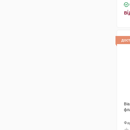
ві
дос
Віа
фл
Фа