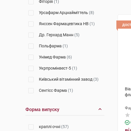
Фіторія
(1)
Урсафарм Арцнайміттель
(8)
Янссен Фармацевтика НВ
(1)
дос
Др. Герхард Манн
(5)
Польфарма
(1)
Унімед Фарма
(6)
Укрпромінвест-5
(1)
Київський вітамінний завод
(3)
Віа
Сентісс Фарма
(1)
фл
Алкон-Куврьор
(2)
Фа
Форма випуску
Уорлд Медицин Ілач Сан. Ве
Тідж
(1)
краплі очні
(57)
Варшавський ФЗ Польфа
(1)
ві