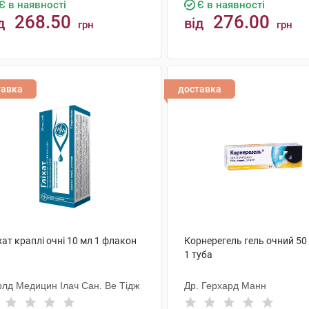
Є в наявності
Є в наявності
268.50
276.00
д
від
грн
грн
КУПИТИ
КУПИТИ
тавка
доставка
хат краплі очні 10 мл 1 флакон
Корнерегель гель очний 50 
1 туба
рлд Медицин Ілач Сан. Ве Тідж
Др. Герхард Манн