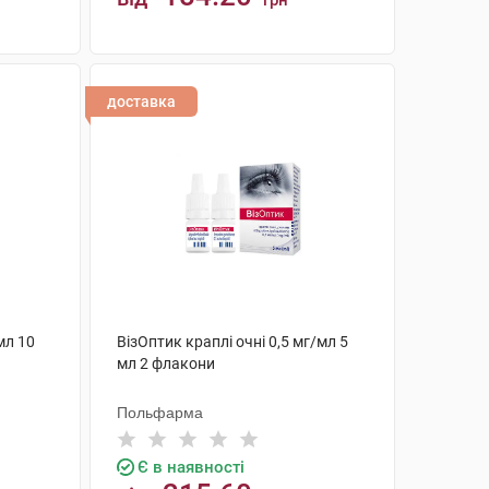
грн
КУПИТИ
доставка
мл 10
ВізОптик краплі очні 0,5 мг/мл 5
мл 2 флакони
Польфарма
Є в наявності