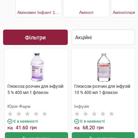
Аміновен Інфант 10%
Амінол
Фільтри
Глюкоза розчин для інфузій
Глюкози розчин для інфузій
5 % 400 мл 1 флакон
10 % 400 мл 1 флакон
Юрія-Фарм
Інфузія
Є в наявності
Є в наявності
41.60
грн
68.20
грн
від
від