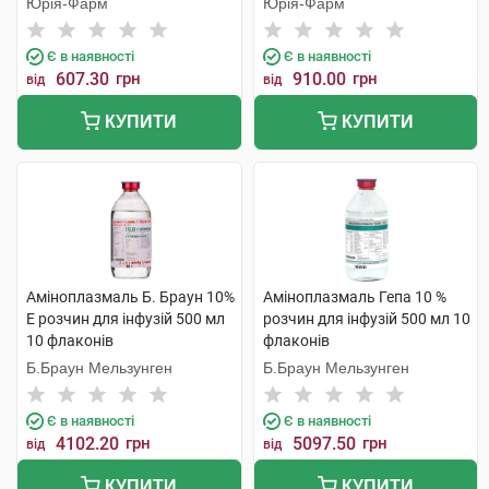
Юрія-Фарм
Юрія-Фарм
Є в наявності
Є в наявності
607.30
грн
910.00
грн
від
від
КУПИТИ
КУПИТИ
Аміноплазмаль Б. Браун 10%
Аміноплазмаль Гепа 10 %
Е розчин для інфузій 500 мл
розчин для інфузій 500 мл 10
10 флаконів
флаконів
Б.Браун Мельзунген
Б.Браун Мельзунген
Є в наявності
Є в наявності
4102.20
грн
5097.50
грн
від
від
КУПИТИ
КУПИТИ