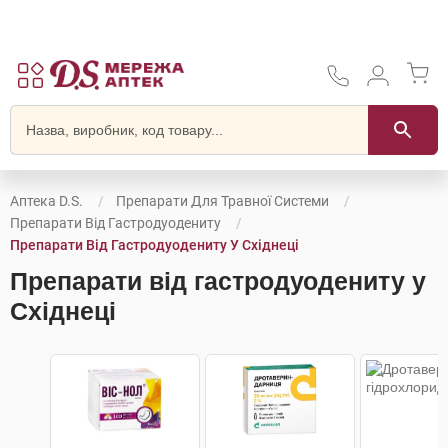
Аптека D.S.
Препарати Для Травної Системи
Препарати Від Гастродуодениту
Препарати Від Гастродуодениту У Східнеці
Препарати від гастродуодениту у
Східнеці