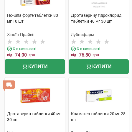
Но-шпа форте таблетки 80
Дротаверину гідрохлорид
мг 10 шт
таблетки 40 мг 30 шт
Хіноїн Прайвіт
Лубнифарм
Є в наявності
Є в наявності
74.00
грн
76.80
грн
від
від
КУПИТИ
КУПИТИ
Дротаверин таблетки 40 мг
Квамател таблетки 20 мг 28
30 шт
шт