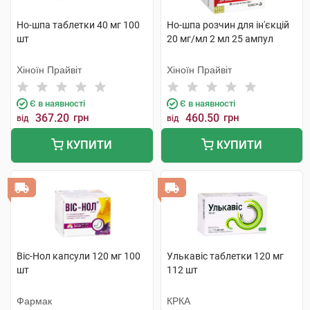
Но-шпа таблетки 40 мг 100
Но-шпа розчин для ін'єкцій
шт
20 мг/мл 2 мл 25 ампул
Хіноїн Прайвіт
Хіноїн Прайвіт
Є в наявності
Є в наявності
367.20
грн
460.50
грн
від
від
КУПИТИ
КУПИТИ
Віс-Нол капсули 120 мг 100
Улькавіс таблетки 120 мг
шт
112 шт
Фармак
КРКА