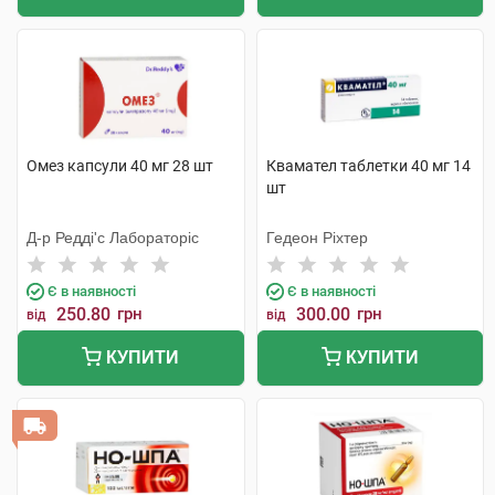
Омез капсули 40 мг 28 шт
Квамател таблетки 40 мг 14
шт
Д-р Редді'с Лабораторіс
Гедеон Ріхтер
Є в наявності
Є в наявності
250.80
грн
300.00
грн
від
від
КУПИТИ
КУПИТИ