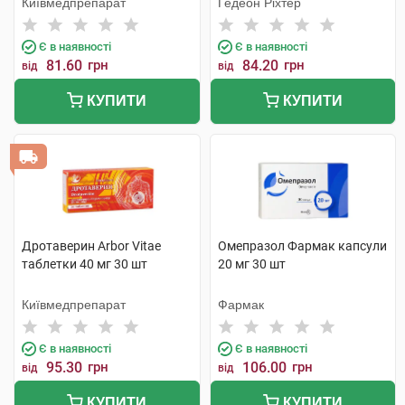
Київмедпрепарат
Гедеон Ріхтер
Є в наявності
Є в наявності
81.60
грн
84.20
грн
від
від
КУПИТИ
КУПИТИ
Дротаверин Arbor Vitae
Омепразол Фармак капсули
таблетки 40 мг 30 шт
20 мг 30 шт
Київмедпрепарат
Фармак
Є в наявності
Є в наявності
95.30
грн
106.00
грн
від
від
КУПИТИ
КУПИТИ