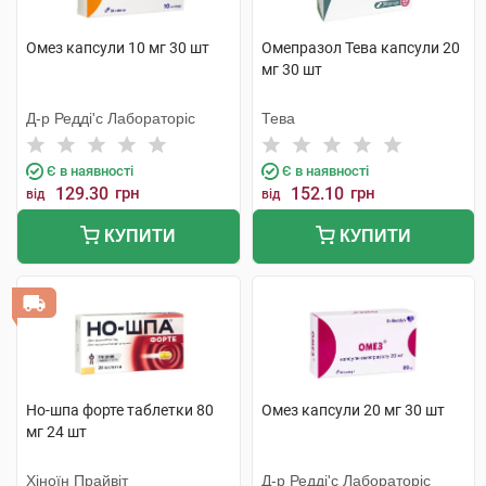
Омез капсули 10 мг 30 шт
Омепразол Тева капсули 20
мг 30 шт
Д-р Редді'с Лабораторіс
Тева
Є в наявності
Є в наявності
129.30
грн
152.10
грн
від
від
КУПИТИ
КУПИТИ
Но-шпа форте таблетки 80
Омез капсули 20 мг 30 шт
мг 24 шт
Хіноїн Прайвіт
Д-р Редді'с Лабораторіс