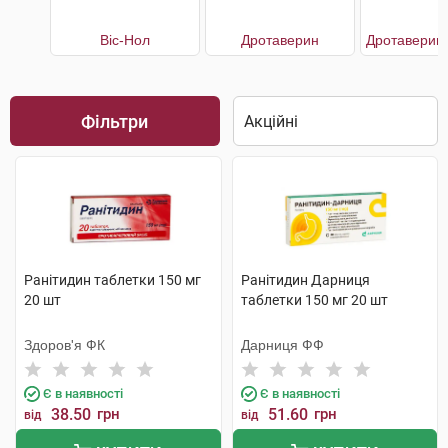
Віс-Нол
Дротаверин
Фільтри
Ранітидин таблетки 150 мг
Ранітидин Дарниця
20 шт
таблетки 150 мг 20 шт
Здоров'я ФК
Дарниця ФФ
Є в наявності
Є в наявності
38.50
грн
51.60
грн
від
від