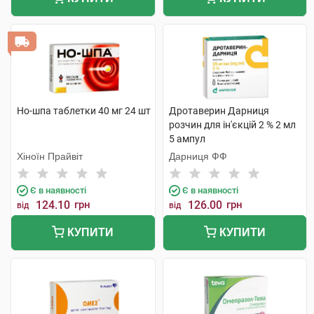
Но-шпа таблетки 40 мг 24 шт
Дротаверин Дарниця
розчин для ін'єкцій 2 % 2 мл
5 ампул
Хіноїн Прайвіт
Дарниця ФФ
Є в наявності
Є в наявності
124.10
грн
126.00
грн
від
від
КУПИТИ
КУПИТИ