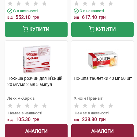
Є в наявності
Є в наявності
552.10
грн
617.40
грн
від
від
КУПИТИ
КУПИТИ
Но-х-ша розчин для ін'єкцій
Но-шпа таблетки 40 мг 60 шт
20 мг/мл 2 мл 5 ампул
Лекхім-Харків
Хіноїн Прайвіт
Немає в наявності
Немає в наявності
105.30
грн
238.80
грн
від
від
АНАЛОГИ
АНАЛОГИ