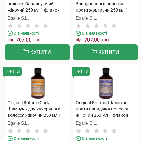
волосся балансуючий
блондованого волосся
жіночий 250 мл 1 флакон
проти жовтизни 250 мл 1
флакон
Egalle S.L.
Egalle S.L.
Є в наявності
Є в наявності
707.00
грн
707.00
грн
від
від
КУПИТИ
КУПИТИ
1+1=3
1+1=3
Original Botanic Curly
Original Botanic Шампунь
Шампунь для кучерявого
проти випадіння волосся
волосся жіночий 250 мл 1
жіночий 250 мл 1 флакон
флакон
Egalle S.L.
Egalle S.L.
Є в наявності
Є в наявності