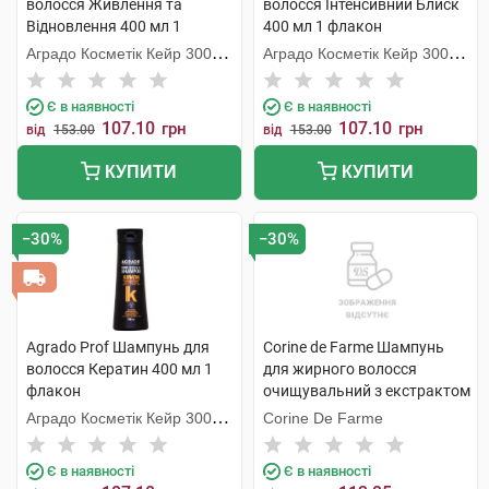
волосся Живлення та
волосся Інтенсивний Блиск
Відновлення 400 мл 1
400 мл 1 флакон
флакон
Аградо Косметік Кейр 3000
Аградо Косметік Кейр 3000
С.Л.У.
С.Л.У.
Є в наявності
Є в наявності
107.10
107.10
грн
грн
від
153.00
від
153.00
КУПИТИ
КУПИТИ
−30%
−30%
Agrado Prof Шампунь для
Corine de Farme Шампунь
волосся Кератин 400 мл 1
для жирного волосся
флакон
очищувальний з екстрактом
зеленого чаю 750 мл 1
Аградо Косметік Кейр 3000
Corine De Farme
флакон
С.Л.У.
Є в наявності
Є в наявності