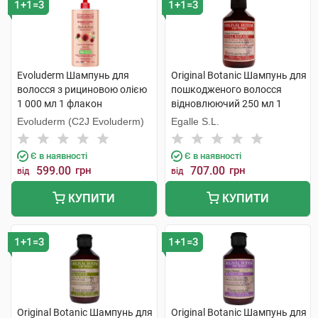
1+1=3
1+1=3
Evoluderm Шампунь для
Original Botanic Шампунь для
волосся з рициновою олією
пошкодженого волосся
1 000 мл 1 флакон
відновлюючий 250 мл 1
флакон
Evoluderm (C2J Evoluderm)
Egalle S.L.
Є в наявності
Є в наявності
599.00
грн
707.00
грн
від
від
КУПИТИ
КУПИТИ
1+1=3
1+1=3
Original Botanic Шампунь для
Original Botanic Шампунь для