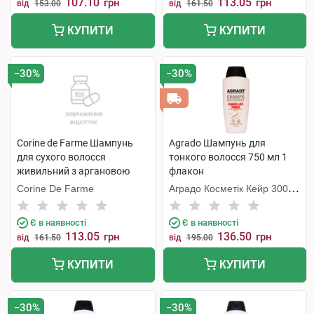
107.10
113.05
грн
грн
від
153.00
від
161.50
КУПИТИ
КУПИТИ
−30%
−30%
Corine de Farme Шампунь
Agrado Шампунь для
для сухого волосся
тонкого волосся 750 мл 1
живильний з аргановою
флакон
олією 750 мл 1 флакон
Corine De Farme
Аградо Косметік Кейр 3000
С.Л.У.
Є в наявності
Є в наявності
113.05
136.50
грн
грн
від
161.50
від
195.00
КУПИТИ
КУПИТИ
−30%
−30%