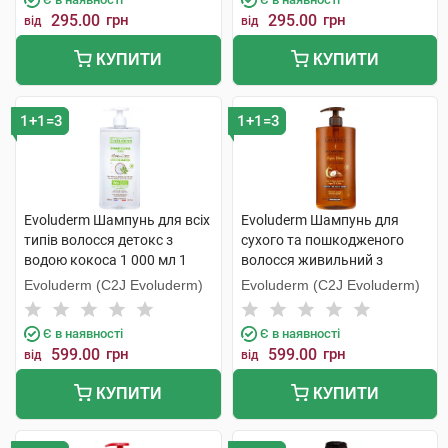
295.00
грн
295.00
грн
від
від
КУПИТИ
КУПИТИ
1+1=3
1+1=3
Evoluderm Шампунь для всіх
Evoluderm Шампунь для
типів волосся детокс з
сухого та пошкодженого
водою кокоса 1 000 мл 1
волосся живильний з
флакон
аргановою олією 1 000 мл 1
Evoluderm (C2J Evoluderm)
Evoluderm (C2J Evoluderm)
флакон
Є в наявності
Є в наявності
599.00
грн
599.00
грн
від
від
КУПИТИ
КУПИТИ