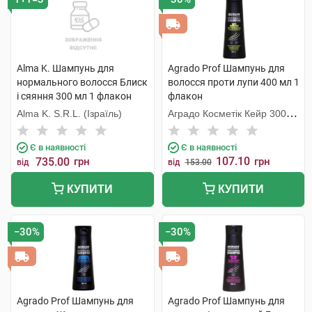
Alma K. Шампунь для
Agrado Prof Шампунь для
нормального волосся Блиск
волосся проти лупи 400 мл 1
і сяяння 300 мл 1 флакон
флакон
Alma K. S.R.L. (Ізраїль)
Аградо Косметік Кейр 3000
С.Л.У.
Є в наявності
Є в наявності
107.10
735.00
грн
грн
від
від
153.00
КУПИТИ
КУПИТИ
−30%
−30%
Agrado Prof Шампунь для
Agrado Prof Шампунь для