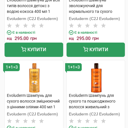
Evoluderm Шампунь для всіх
Evoluderm Шампунь
типів волосся детокс з
зволожуючий для
водою кокоса 400 мл 1
нормального та сухого
флакон
волосся 400 мл 1 флакон
Evoluderm (C2J Evoluderm)
Evoluderm (C2J Evoluderm)
Є в наявності
Є в наявності
295.00
грн
295.00
грн
від
від
КУПИТИ
КУПИТИ
1+1=3
1+1=3
Evoluderm Шампунь для
Evoluderm Шампунь для
сухого волосся зміцнюючий
сухого та пошкодженого
з цінними оліями 400 мл 1
волосся живильний з
флакон
аргановою олією 400 мл 1
Evoluderm (C2J Evoluderm)
Evoluderm (C2J Evoluderm)
флакон
Є в наявності
Є в наявності