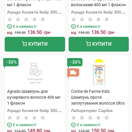
мл 1 флакон
волокнами 400 мл 1 флакон
Аградо Косметік Кейр 3000
Аградо Косметік Кейр 3000
С.Л.У.
С.Л.У.
Є в наявності
Є в наявності
136.50
136.50
грн
грн
від
195.00
від
195.00
КУПИТИ
КУПИТИ
−30%
−30%
Agrado Шампунь для
Corine de Farme Kids
кучерявого волосся 400 мл
Шампунь проти
1 флакон
заплутування волосся Ultra
Абрикос 300 мл 1 флакон
Аградо Косметік Кейр 3000
Лабораторіес Сарбек
С.Л.У.
Є в наявності
Є в наявності
149.80
150.50
грн
грн
від
214.00
від
215.00