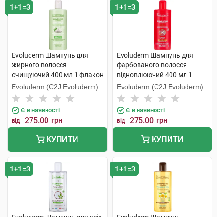
1+1=3
1+1=3
Evoluderm Шампунь для
Evoluderm Шампунь для
жирного волосся
фарбованого волосся
очищуючий 400 мл 1 флакон
відновлюючий 400 мл 1
флакон
Evoluderm (C2J Evoluderm)
Evoluderm (C2J Evoluderm)
Є в наявності
Є в наявності
275.00
грн
275.00
грн
від
від
КУПИТИ
КУПИТИ
1+1=3
1+1=3