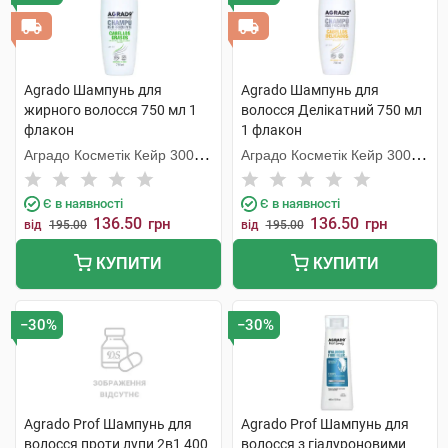
Agrado Шампунь для
Agrado Шампунь для
жирного волосся 750 мл 1
волосся Делікатний 750 мл
флакон
1 флакон
Аградо Косметік Кейр 3000
Аградо Косметік Кейр 3000
С.Л.У.
С.Л.У.
Є в наявності
Є в наявності
136.50
136.50
грн
грн
від
195.00
від
195.00
КУПИТИ
КУПИТИ
−30%
−30%
Agrado Prof Шампунь для
Agrado Prof Шампунь для
волосся проти лупи 2в1 400
волосся з гіалуроновими