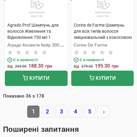
Agrado Prof Шампунь для
Corine de Farme Шампунь
волосся Живлення та
для всіх типів волосся
Відновлення 750 мл 1
зміцнювальний з кокосовою
флакон
водою 750 мл 1 флакон
Аградо Косметік Кейр 3000
Corine De Farme
С.Л.У.
Є в наявності
Є в наявності
188.30
195.30
грн
грн
від
269.00
від
279.00
КУПИТИ
КУПИТИ
Показано
36
з
178
1
2
3
4
5
›
Поширені запитання