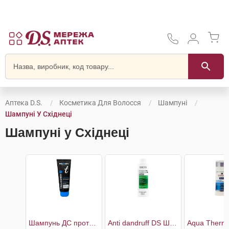
Аптека D.S.
Косметика Для Волосся
Шампуні
Шампуні У Східнеці
Шампуні у Східнеці
Шампунь ДС проти легкої і помірної лупи
Anti dandruff DS Шампунь проти лупи для сухого волосся та подразненої шкіри голови