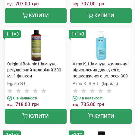
707.00
грн
707.00
грн
від
від
КУПИТИ
КУПИТИ
1+1=3
1+1=3
Original Botanic Шампунь
Alma K. Шампунь живлення і
регулюючий чоловічий 300
відновлення для сухого,
мл 1 флакон
пошкодженого волосся 300
мл 1 флакон
Egalle S.L.
Alma K. S.R.L. (Ізраїль)
Є в наявності
Є в наявності
718.00
грн
735.00
грн
від
від
КУПИТИ
КУПИТИ
1+1=3
−30%