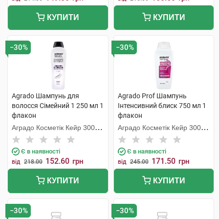
КУПИТИ
КУПИТИ
−30%
−30%
Agrado Шампунь для
Agrado Prof Шампунь
волосся Сімейний 1 250 мл 1
Інтенсивний блиск 750 мл 1
флакон
флакон
Аградо Косметік Кейр 3000
Аградо Косметік Кейр 3000
С.Л.У.
С.Л.У.
Є в наявності
Є в наявності
152.60
171.50
грн
грн
від
218.00
від
245.00
КУПИТИ
КУПИТИ
−30%
−30%