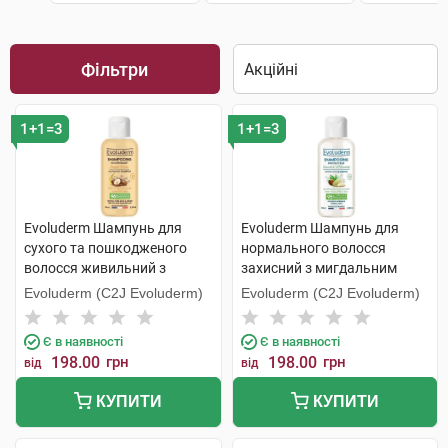
Фільтри
1+1=3
1+1=3
Evoluderm Шампунь для
Evoluderm Шампунь для
сухого та пошкодженого
нормального волосся
волосся живильний з
захисний з мигдальним
аргановою олією 100 мл 1
молоком 100 мл 1 флакон
Evoluderm (C2J Evoluderm)
Evoluderm (C2J Evoluderm)
флакон
Є в наявності
Є в наявності
198.00
грн
198.00
грн
від
від
КУПИТИ
КУПИТИ