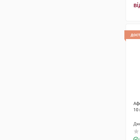
ві
Біомед-Люблін
(1)
дос
Аф
10
Дж