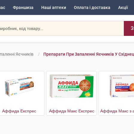
нас
Франшиза
Наші аптеки
Оплата і доставка
Акції
З
паленні Яєчників
Препарати При Запаленні Яєчників У Східнец
Аффида Експрес
Аффида Макс Експрес