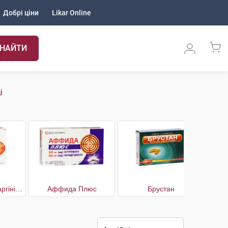
Добрі ціни
Likar Online
НАЙТИ
і
Аффида Макс з аргініном
Аффида Плюс
Брустан