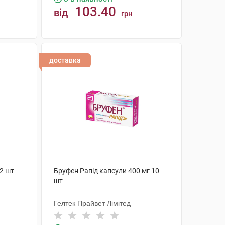
103.40
від
грн
КУПИТИ
доставка
2 шт
Бруфен Рапід капсули 400 мг 10
шт
Гелтек Прайвет Лімітед