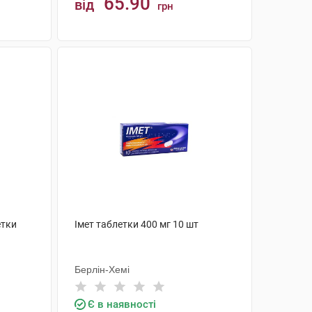
65.90
від
грн
КУПИТИ
етки
Імет таблетки 400 мг 10 шт
Берлін-Хемі
Є в наявності