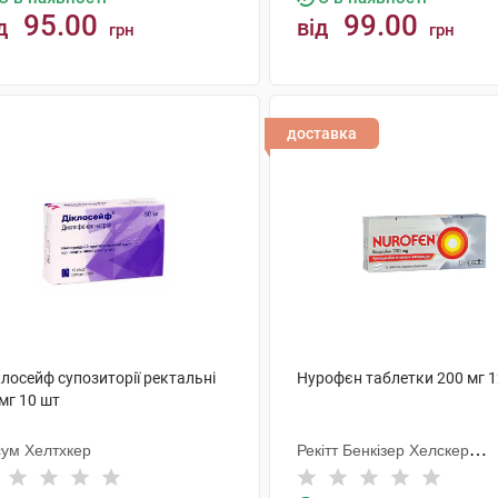
95.00
99.00
д
від
грн
грн
КУПИТИ
КУПИТИ
доставка
лосейф супозиторії ректальні
Нурофєн таблетки 200 мг 1
мг 10 шт
сум Хелтхкер
Рекітт Бенкізер Хелскер
Інтернешнл