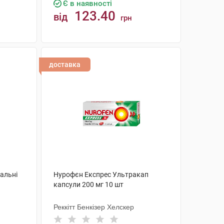
Є в наявності
123.40
від
грн
КУПИТИ
доставка
тальні
Нурофєн Експрес Ультракап
капсули 200 мг 10 шт
Реккітт Бенкізер Хелскер