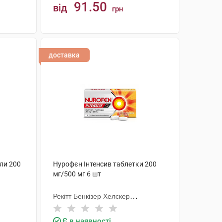
91.50
від
грн
КУПИТИ
доставка
ли 200
Нурофєн Інтенсив таблетки 200
мг/500 мг 6 шт
Рекітт Бенкізер Хелскер
Інтернешнл
Є в наявності