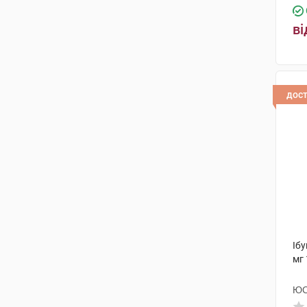
ві
дос
Іб
мг 
ЮС