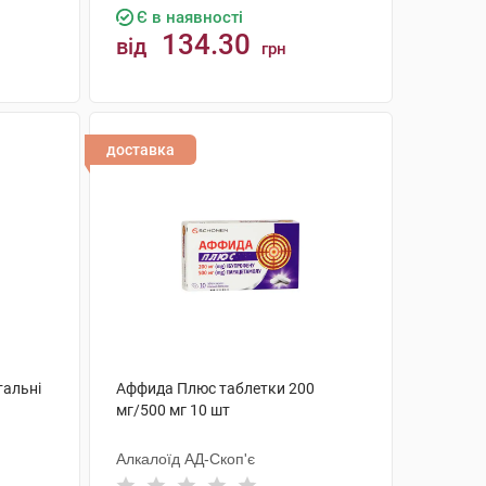
Є в наявності
134.30
від
грн
КУПИТИ
доставка
тальні
Аффида Плюс таблетки 200
мг/500 мг 10 шт
Алкалоїд АД-Скоп'є