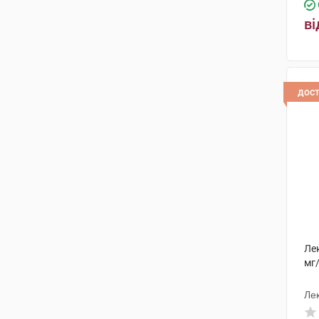
ві
дос
Ле
мг/
Ле