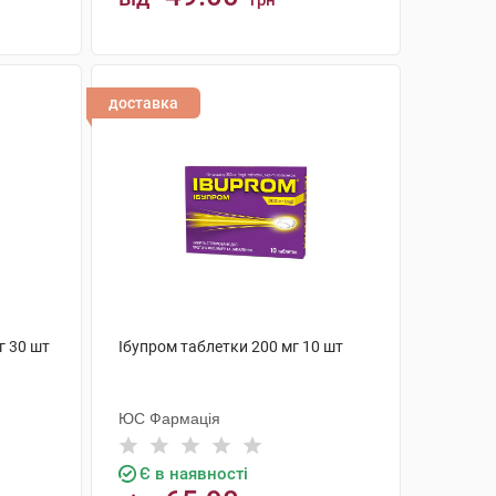
грн
КУПИТИ
доставка
г 30 шт
Ібупром таблетки 200 мг 10 шт
ЮС Фармація
Є в наявності