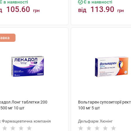
Є в наявності
Є в наявності
105.60
113.90
д
від
грн
грн
КУПИТИ
КУПИТИ
тавка
кадол Лонг таблетки 200
Вольтарен супозиторії рек
500 мг 10 шт
100 мг 5 шт
к Фармацевтична компанія
Дельфарм Хюнінг