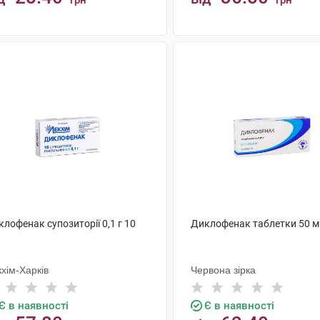
грн
грн
КУПИТИ
КУПИТИ
лофенак супозиторії 0,1 г 10
Диклофенак таблетки 50 м
хім-Харків
Червона зірка
Є в наявності
Є в наявності