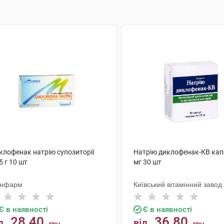
клофенак натрію супозиторії
Натрію диклофенак-КВ кап
5 г 10 шт
мг 30 шт
нфарм
Київський вітамінний завод
Є в наявності
Є в наявності
28.40
36.80
д
від