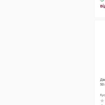
ві
Дік
50 
Ку