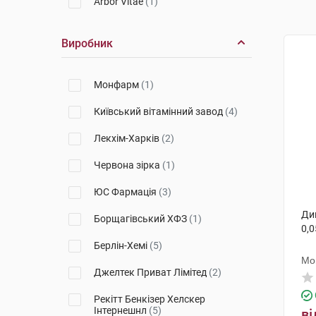
Arbor Vitae
(1)
Виробник
Монфарм
(1)
Київський вітамінний завод
(4)
Лекхім-Харків
(2)
Червона зірка
(1)
ЮС Фармація
(3)
Ди
Борщагівський ХФЗ
(1)
0,0
Берлін-Хемі
(5)
Мо
Джелтек Приват Лімітед
(2)
Рекітт Бенкізер Хелскер
Інтернешнл
(5)
ві