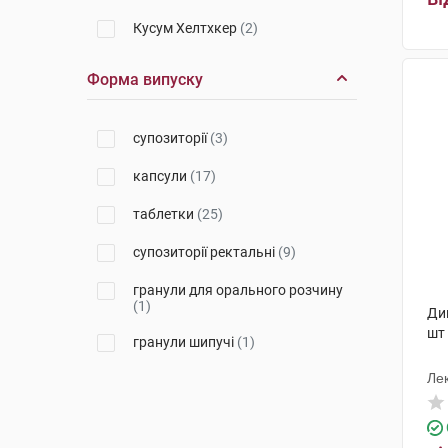
Кусум Хелтхкер
(2)
Гелтек Прайвет Лімітед
(1)
Форма випуску
Лек Фармацевтична компанія
(2)
супозиторії
(3)
Дельфарм Хюнінг
(2)
капсули
(17)
Реккітт Бенкізер Хелскер
(1)
таблетки
(25)
Алкалоїд АД-Скоп'є
(1)
супозиторії ректальні
(9)
Сан Фармасьютикал Індастріз
(1)
гранули для орального розчину
(1)
Дик
Ронтіс Хеллас Медікал енд
шт
Фармасьютікал Продактс С.А.
гранули шипучі
(1)
(1)
Лек
Салютас Фарма
(4)
Хемофарм
(1)