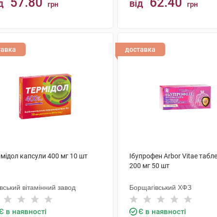
57.80
62.40
д
від
грн
грн
КУПИТИ
КУПИТИ
тавка
доставка
мідол капсули 400 мг 10 шт
Ібупрофен Arbor Vitae табл
200 мг 50 шт
вський вітамінний завод
Борщагівський ХФЗ
Є в наявності
Є в наявності