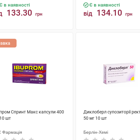
Є в наявності
Є в наявності
133.30
134.10
д
від
грн
грн
КУПИТИ
КУПИТИ
тавка
упром Спринт Макс капсули 400
Диклоберл супозиторії рек
10 шт
50 мг 10 шт
 Фармація
Берлін-Хемі