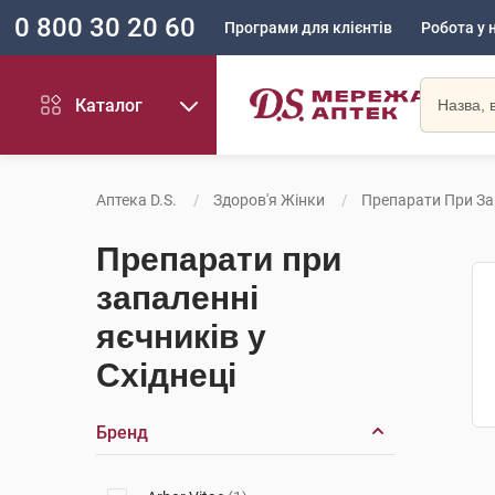
0 800 30 20 60
Програми для клієнтів
Робота у 
Каталог
Аптека D.S.
Здоров'я Жінки
Препарати При За
Препарати при
запаленні
яєчників у
Східнеці
Бренд