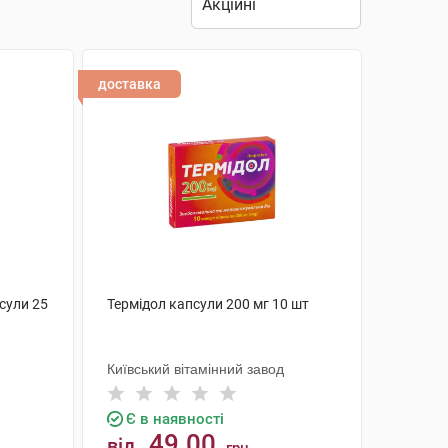
доставка
сули 25
Термідол капсули 200 мг 10 шт
Київський вітамінний завод
Є в наявності
49.00
від