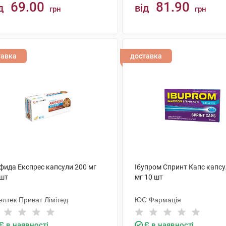
69.00
81.90
д
від
грн
грн
КУПИТИ
КУПИТИ
тавка
доставка
фида Експрес капсули 200 мг
Ібупром Спринт Капс капсу
 шт
мг 10 шт
елтек Приват Лімітед
ЮС Фармація
Є в наявності
Є в наявності