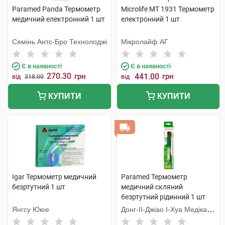
Paramed Panda Термометр
Microlife MT 1931 Термометр
медичний електронний 1 шт
електронний 1 шт
Сямінь Антс-Бро Технолоджі
Мікролайф AГ
Є в наявності
Є в наявності
270.30
грн
441.00
грн
від
318.00
від
КУПИТИ
КУПИТИ
Igar Термометр медичний
Paramed Термометр
безртутний 1 шт
медичний скляний
безртутний рідинний 1 шт
Янгсу Ююе
Донг-ІІ-Джіао І-Хуа Медікал
Еквіпмент