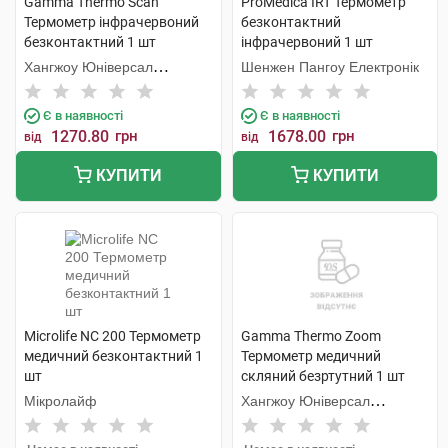
Gamma Thermo Scan
ProMedica IRT Термометр
Термометр інфрачервоний
безконтактний
безконтактний 1 шт
інфрачервоний 1 шт
Хангжоу Юніверсал
Шенжен Пангоу Електронік
Електронік
Є в наявності
Є в наявності
1270.80
грн
1678.00
грн
від
від
КУПИТИ
КУПИТИ
Microlife NC 200 Термометр
Gamma Thermo Zoom
медичний безконтактний 1
Термометр медичний
шт
скляний безртутний 1 шт
Мікролайф
Хангжоу Юніверсал
Електронік