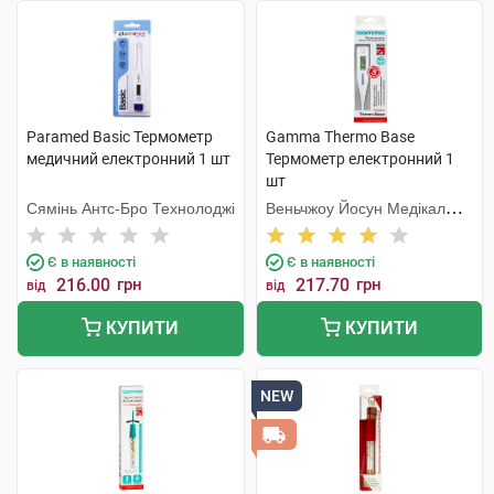
Paramed Basic Термометр
Gamma Thermo Base
медичний електронний 1 шт
Термометр електронний 1
шт
Сямінь Антс-Бро Технолоджі
Веньчжоу Йосун Медікал
Технолоджі
Є в наявності
Є в наявності
216.00
грн
217.70
грн
від
від
КУПИТИ
КУПИТИ
NEW