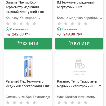
Gamma Thermo Eco
IM Термометр медичний
Термометр медичний
безртутний 1 шт
скляний безртутний 1 шт
Хангжоу Юніверсал
Калина медична виробнича
Електронік
компанія
Є в наявності
Є в наявності
242.00
грн
249.00
грн
від
від
КУПИТИ
КУПИТИ
Paramed Flex Термометр
Paramed Temp Термометр
медичний електронний 1 шт
медичний електронний 1 шт
Сямінь Антс-Бро Технолоджі
Wuxi Medical Instrument
Factory (Китай)