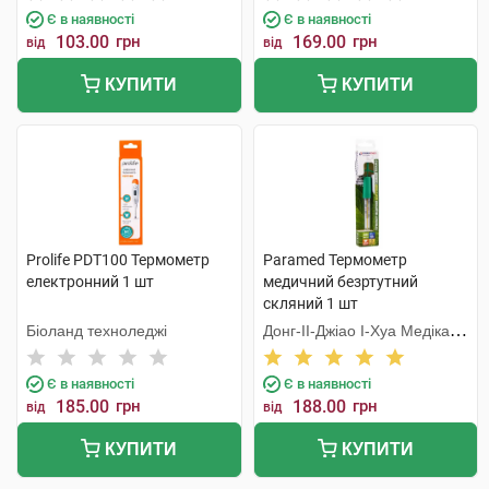
Є в наявності
Є в наявності
103.00
грн
169.00
грн
від
від
КУПИТИ
КУПИТИ
Prolife PDT100 Термометр
Paramed Термометр
електронний 1 шт
медичний безртутний
скляний 1 шт
Біоланд техноледжі
Донг-ІІ-Джіао І-Хуа Медікал
Еквіпмент
Є в наявності
Є в наявності
185.00
грн
188.00
грн
від
від
КУПИТИ
КУПИТИ