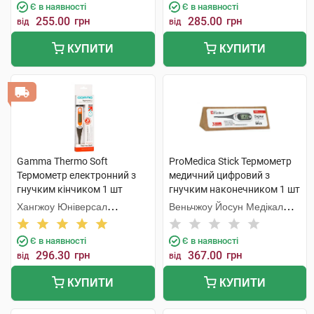
Є в наявності
Є в наявності
255.00
грн
285.00
грн
від
від
КУПИТИ
КУПИТИ
Gamma Thermo Soft
ProMedica Stick Термометр
Термометр електронний з
медичний цифровий з
гнучким кінчиком 1 шт
гнучким наконечником 1 шт
Хангжоу Юніверсал
Веньчжоу Йосун Медікал
Електронік
Технолоджі
Є в наявності
Є в наявності
296.30
грн
367.00
грн
від
від
КУПИТИ
КУПИТИ