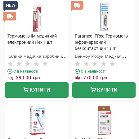
NEW
Термометр IM медичний
Paramed IFRed Термометр
електронний Flex 1 шт
інфрачервоний
безконтактний 1 шт
Калина медична виробнича
Венжоу Йосун Медікал
компанія
Технолоджі
Є в наявності
Є в наявності
390.00
грн
770.00
грн
від
від
КУПИТИ
КУПИТИ