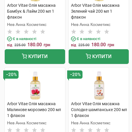
Arbor Vitae Олія масажна
Arbor Vitae Олія масажна
Бамбук & Лайм 200 мл 1
Зелений чай 200 мл 1
флакон
флакон
Нев Анна Косметикс
Нев Анна Косметикс
Є в наявності
Є в наявності
180.00
180.00
грн
грн
від
225.00
від
225.00
КУПИТИ
КУПИТИ
−20%
−20%
Arbor Vitae Олія масажна
Arbor Vitae Олія масажна
Малинове морозиво 200 мл
Солодке шампанське 200 мл
1 флакон
1 флакон
Нев Анна Косметикс
Нев Анна Косметикс