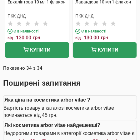
Евкаліптова 10 мл 1 флакон
Лавандова 10 мл 1 флакон
ПКК ДНД
ПКК ДНД
Є в наявності
Є в наявності
130.00
грн
130.00
грн
від
від
КУПИТИ
КУПИТИ
Показано
34
з
34
Поширені запитання
Яка ціна на косметика arbor vitae ?
Вартість товару в каталозі косметика arbor vitae
починається від 45 грн.
Які косметика arbor vitae найдешевші?
Недорогими товарами в категорії косметика arbor vitae є: