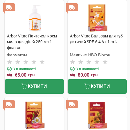
Arbor Vitae Пантенол крем-
Arbor Vitae Бальзам для губ
мило для дітей 250 мл 1
дитячий SPF-6 4,6 г 1 стік
флакон
Фармаком
Медичне НВО Біокон
Є в наявності
Є в наявності
65.00
грн
80.00
грн
від
від
КУПИТИ
КУПИТИ