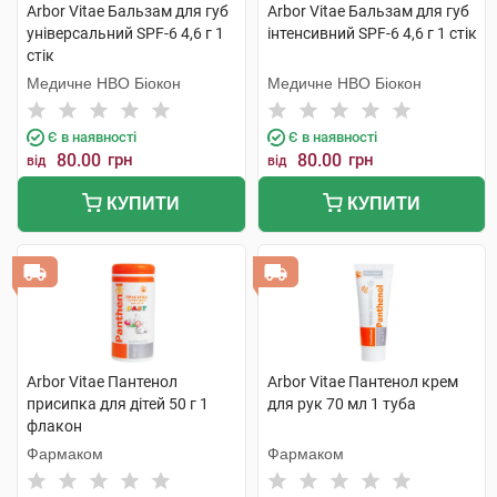
Arbor Vitae Бальзам для губ
Arbor Vitae Бальзам для губ
універсальний SPF-6 4,6 г 1
інтенсивний SPF-6 4,6 г 1 стік
стік
Медичне НВО Біокон
Медичне НВО Біокон
Є в наявності
Є в наявності
80.00
грн
80.00
грн
від
від
КУПИТИ
КУПИТИ
Arbor Vitae Пантенол
Arbor Vitae Пантенол крем
присипка для дітей 50 г 1
для рук 70 мл 1 туба
флакон
Фармаком
Фармаком