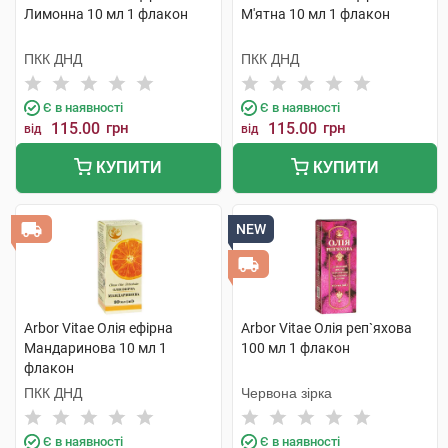
Лимонна 10 мл 1 флакон
М'ятна 10 мл 1 флакон
ПКК ДНД
ПКК ДНД
Є в наявності
Є в наявності
115.00
грн
115.00
грн
від
від
КУПИТИ
КУПИТИ
NEW
Arbor Vitae Олія ефірна
Arbor Vitae Олія реп`яхова
Мандаринова 10 мл 1
100 мл 1 флакон
флакон
ПКК ДНД
Червона зірка
Є в наявності
Є в наявності