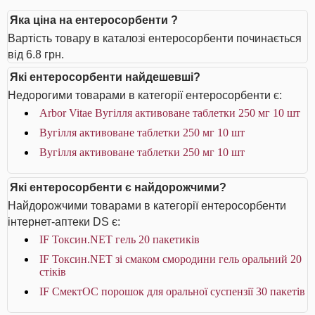
Яка ціна на ентеросорбенти ?
Вартість товару в каталозі ентеросорбенти починається
від 6.8 грн.
Які ентеросорбенти найдешевші?
Недорогими товарами в категорії ентеросорбенти є:
Arbor Vitae Вугілля активоване таблетки 250 мг 10 шт
Вугілля активоване таблетки 250 мг 10 шт
Вугілля активоване таблетки 250 мг 10 шт
Які ентеросорбенти є найдорожчими?
Найдорожчими товарами в категорії ентеросорбенти
інтернет-аптеки DS є:
IF Токсин.NET гель 20 пакетиків
IF Токсин.NET зі смаком смородини гель оральний 20
стіків
IF СмектОС порошок для оральної суспензії 30 пакетів