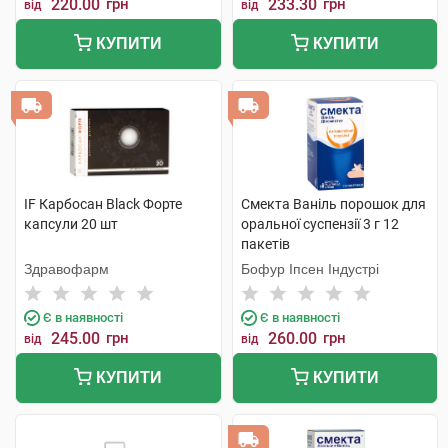
220.00
грн
233.30
грн
від
від
КУПИТИ
КУПИТИ
IF Карбосан Black Форте
Смекта Ваніль порошок для
капсули 20 шт
оральної суспензії 3 г 12
пакетів
Здравофарм
Бофур Іпсен Індустрі
Є в наявності
Є в наявності
245.00
грн
260.00
грн
від
від
КУПИТИ
КУПИТИ