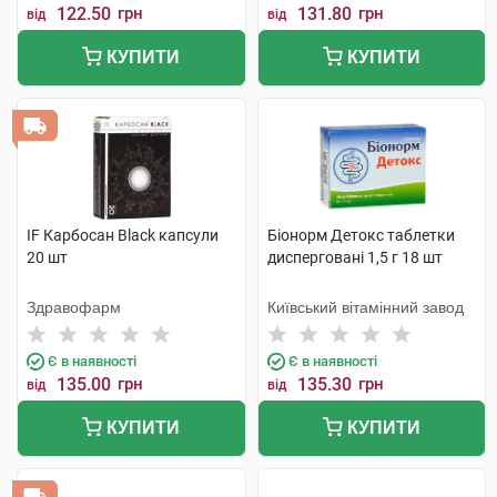
122.50
грн
131.80
грн
від
від
КУПИТИ
КУПИТИ
IF Карбосан Black капсули
Біонорм Детокс таблетки
20 шт
дисперговані 1,5 г 18 шт
Здравофарм
Київський вітамінний завод
Є в наявності
Є в наявності
135.00
грн
135.30
грн
від
від
КУПИТИ
КУПИТИ