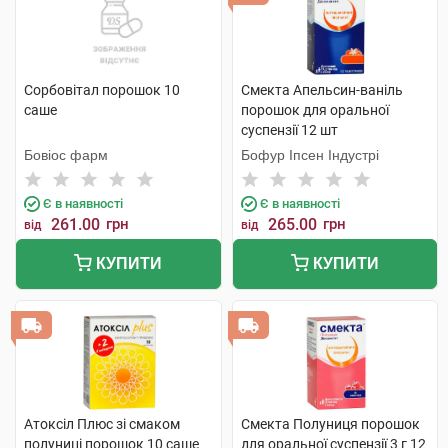
Сорбовітал порошок 10
Смекта Апельсин-ваніль
саше
порошок для оральної
суспензії 12 шт
Бовіос фарм
Бофур Іпсен Індустрі
Є в наявності
Є в наявності
261.00
грн
265.00
грн
від
від
КУПИТИ
КУПИТИ
Атоксіл Плюс зі смаком
Смекта Полуниця порошок
полуниці порошок 10 саше
для оральної суспензії 3 г 12