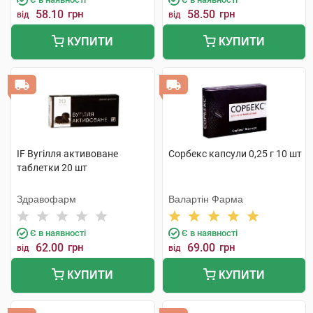
58.10
грн
58.50
грн
від
від
КУПИТИ
КУПИТИ
IF Вугілля активоване
Сорбекс капсули 0,25 г 10 шт
таблетки 20 шт
Здравофарм
Валартін Фарма
Є в наявності
Є в наявності
62.00
грн
69.00
грн
від
від
КУПИТИ
КУПИТИ