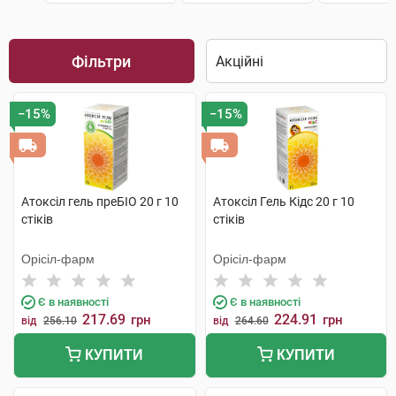
Фільтри
−15%
−15%
Атоксіл гель преБІО 20 г 10
Атоксіл Гель Кідс 20 г 10
стіків
стіків
Орісіл-фарм
Орісіл-фарм
Є в наявності
Є в наявності
217.69
224.91
грн
грн
від
256.10
від
264.60
КУПИТИ
КУПИТИ