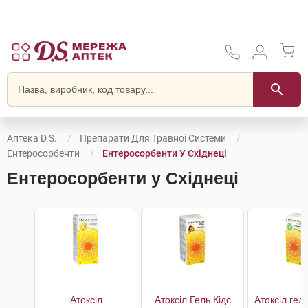
Аптека D.S.
Препарати Для Травної Системи
Ентеросорбенти
Ентеросорбенти У Східнеці
Ентеросорбенти у Східнеці
Атоксіл
Атоксіл Гель Кідс
Атоксіл гел