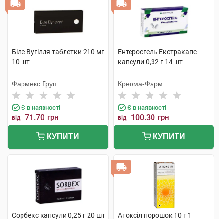
Біле Вугілля таблетки 210 мг
Ентеросгель Екстракапс
10 шт
капсули 0,32 г 14 шт
Фармекс Груп
Креома-Фарм
Є в наявності
Є в наявності
71.70
грн
100.30
грн
від
від
КУПИТИ
КУПИТИ
Сорбекс капсули 0,25 г 20 шт
Атоксіл порошок 10 г 1