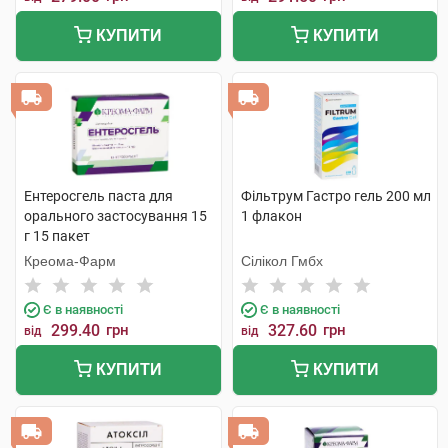
КУПИТИ
КУПИТИ
Ентеросгель паста для
Фільтрум Гастро гель 200 мл
орального застосування 15
1 флакон
г 15 пакет
Креома-Фарм
Сілікол Гмбх
Є в наявності
Є в наявності
299.40
грн
327.60
грн
від
від
КУПИТИ
КУПИТИ