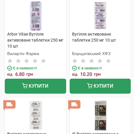
Arbor Vitae Вугілля
Вугілля активоване
активоване таблетки 250 мг
таблетки 250 мг 10 шт
10 шт
Валартін Фарма
Борщагівський ХФЗ
Є в наявності
Є в наявності
6.80
грн
10.20
грн
від
від
КУПИТИ
КУПИТИ