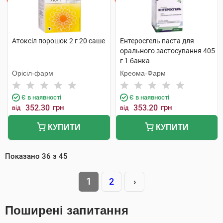
Атоксіл порошок 2 г 20 саше
Ентеросгель паста для
орального застосування 405
г 1 банка
Орісіл-фарм
Креома-Фарм
Є в наявності
Є в наявності
352.30
грн
353.20
грн
від
від
КУПИТИ
КУПИТИ
Показано
36
з
45
1
2
›
Поширені запитання