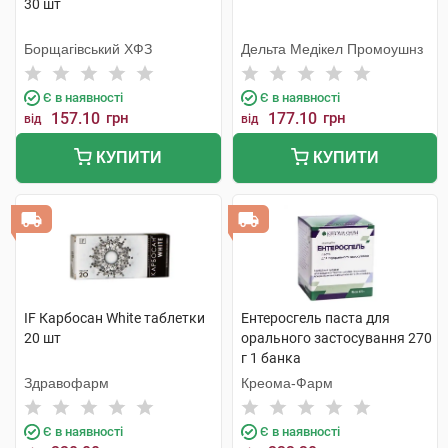
30 шт
Борщагівський ХФЗ
Дельта Медікел Промоушнз
Є в наявності
Є в наявності
157.10
грн
177.10
грн
від
від
КУПИТИ
КУПИТИ
IF Карбосан White таблетки
Ентеросгель паста для
20 шт
орального застосування 270
г 1 банка
Здравофарм
Креома-Фарм
Є в наявності
Є в наявності