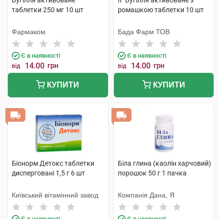
Вугілля активоване
IF Вугілля активоване з
таблетки 250 мг 10 шт
ромашкою таблетки 10 шт
Фармаком
Бада Фарм ТОВ
Є в наявності
Є в наявності
14.00
грн
14.00
грн
від
від
КУПИТИ
КУПИТИ
Біонорм Детокс таблетки
Біла глина (каолін харчовий)
дисперговані 1,5 г 6 шт
порошок 50 г 1 пачка
Київський вітамінний завод
Компанія Дана, Я
Є в наявності
Є в наявності