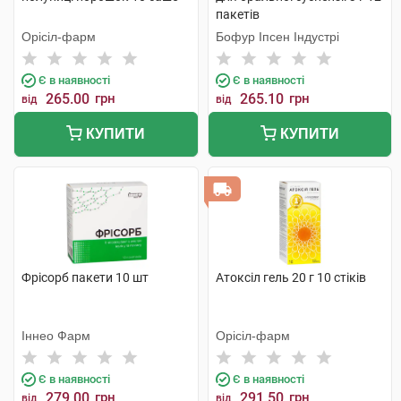
пакетів
Орісіл-фарм
Бофур Іпсен Індустрі
Є в наявності
Є в наявності
265.00
грн
265.10
грн
від
від
КУПИТИ
КУПИТИ
Фрісорб пакети 10 шт
Атоксіл гель 20 г 10 стіків
Іннео Фарм
Орісіл-фарм
Є в наявності
Є в наявності
279.00
грн
291.50
грн
від
від