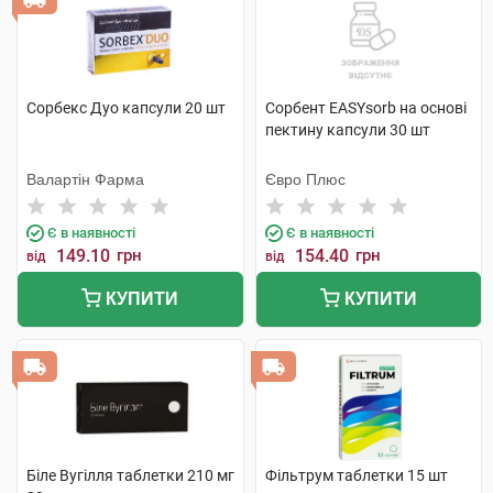
Сорбекс Дуо капсули 20 шт
Сорбент EASYsorb на основі
пектину капсули 30 шт
Валартін Фарма
Євро Плюс
Є в наявності
Є в наявності
149.10
грн
154.40
грн
від
від
КУПИТИ
КУПИТИ
Біле Вугілля таблетки 210 мг
Фільтрум таблетки 15 шт