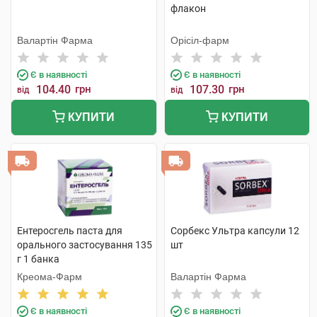
флакон
Валартін Фарма
Орісіл-фарм
Є в наявності
Є в наявності
104.40
грн
107.30
грн
від
від
КУПИТИ
КУПИТИ
Ентеросгель паста для
Сорбекс Ультра капсули 12
орального застосування 135
шт
г 1 банка
Креома-Фарм
Валартін Фарма
Є в наявності
Є в наявності