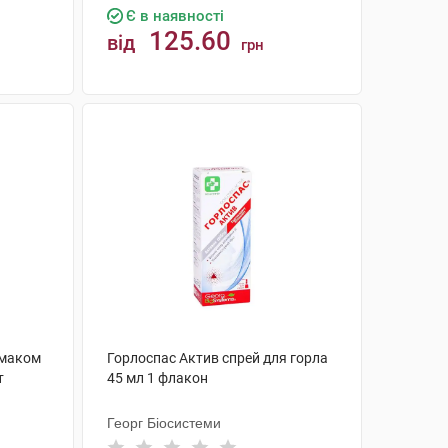
Є в наявності
125.60
від
грн
КУПИТИ
 смаком
Горлоспас Актив спрей для горла
т
45 мл 1 флакон
Георг Біосистеми