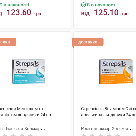
Є в наявності
Є в наявності
123.60
125.10
д
від
грн
грн
КУПИТИ
КУПИТИ
тавка
доставка
репсілс з Ментолом та
Стрепсілс з Вітаміном C зі
каліптом льодяники 24 шт
апельсина льодяники 24 ш
ітт Бенкізер Хелскер
Рекітт Бенкізер Хелскер
тернешнл
Інтернешнл