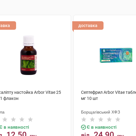
тавка
доставка
аліпту настойка Arbor Vitae 25
Септефрил Arbor Vitae табл
 1 флакон
мг 10 шт
ола
Борщагівський ХФЗ
Є в наявності
Є в наявності
12.50
24.90
д
від