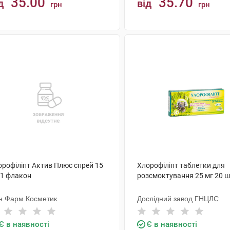
35.00
35.70
д
від
грн
грн
КУПИТИ
КУПИТИ
орофіліпт Актив Плюс спрей 15
Хлорофіліпт таблетки для
 1 флакон
розсмоктування 25 мг 20 ш
ін Фарм Косметик
Дослідний завод ГНЦЛС
Є в наявності
Є в наявності