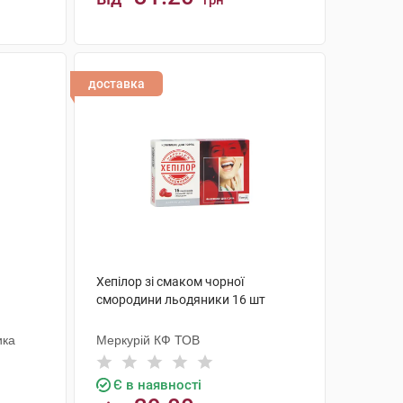
грн
КУПИТИ
доставка
1
Хепілор зі смаком чорної
смородини льодяники 16 шт
ика
Меркурій КФ ТОВ
Є в наявності