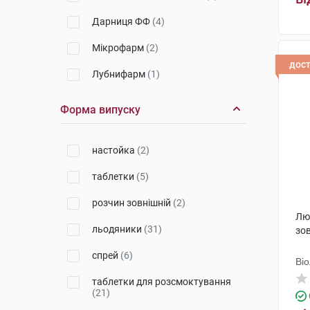
Дарниця ФФ
(4)
Мікрофарм
(2)
дос
Лубнифарм
(1)
Корпорація Здоров'я
(1)
Форма випуску
Здоров'я ФК
(2)
настойка
(2)
Рекітт Бенкізер Хелскер
Інтернешнл
(7)
таблетки
(5)
Мексмар Нечурел енд Хелсі
Продактс
(1)
розчин зовнішній
(2)
Люг
Георг Біосистеми
(2)
льодяники
(31)
зов
Галичфарм
(1)
спрей
(6)
Ві
Делфарм Бладел
(1)
таблетки для розсмоктування
(21)
Лозен Фарма
(2)