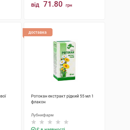
71.80
від
грн
КУПИТИ
доставка
вої
Ротокан екстракт рідкий 55 мл 1
флакон
Лубнифарм
Є в наявності