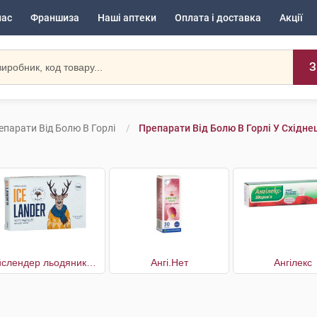
нас
Франшиза
Наші аптеки
Оплата і доставка
Акції
З
епарати Від Болю В Горлі
Препарати Від Болю В Горлі У Східнец
Айслендер льодяники для горла
Ангі.Нет
Ангілекс