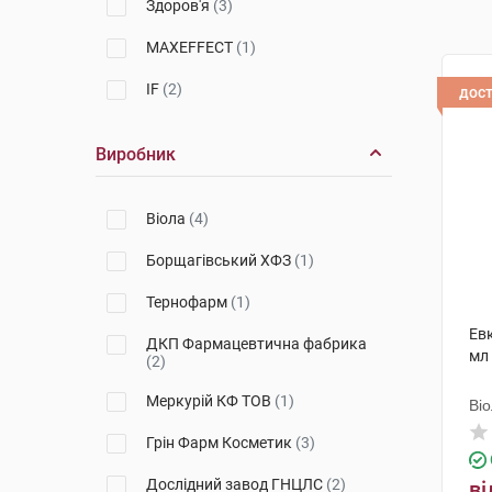
Здоров'я
(3)
MAXEFFECT
(1)
IF
(2)
дос
Виробник
Віола
(4)
Борщагівський ХФЗ
(1)
Тернофарм
(1)
Евк
ДКП Фармацевтична фабрика
мл
(2)
Меркурій КФ ТОВ
(1)
Ві
Грін Фарм Косметик
(3)
Дослідний завод ГНЦЛС
(2)
ві