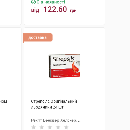
Є в наявності
122.60
від
грн
КУПИТИ
доставка
оном
Стрепсілс Оригінальний
льодяники 24 шт
Рекітт Бенкізер Хелскер
Інтернешнл