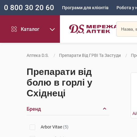
0 800 30 20 60
Програми для клієнтів
Робота у 
Каталог
Аптека D.S.
Препарати Від ГРВІ Та Застуди
Пр
Препарати від
болю в горлі у
Східнеці
Бренд
Arbor Vitae
(5)