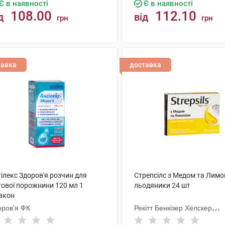
Є в наявності
Є в наявності
108.00
112.10
д
від
грн
грн
КУПИТИ
КУПИТИ
тавка
доставка
ілекс Здоров'я розчин для
Стрепсілс з Медом та Лим
тової порожнини 120 мл 1
льодяники 24 шт
акон
оров'я ФК
Рекітт Бенкізер Хелскер
Інтернешнл