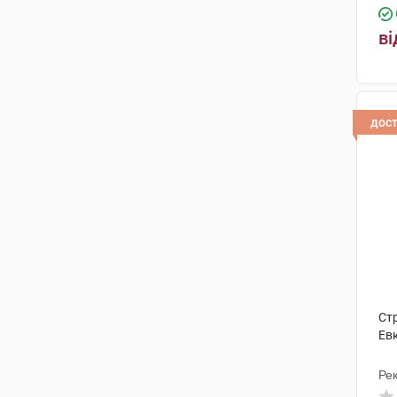
ві
дос
Ст
Ев
Рек
Ін