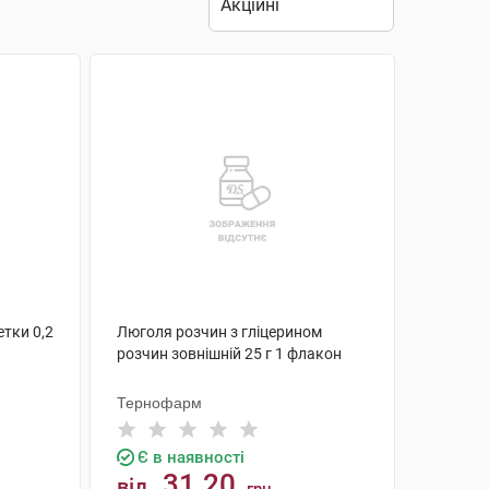
етки 0,2
Люголя розчин з гліцерином
розчин зовнішній 25 г 1 флакон
Тернофарм
Є в наявності
31.20
від