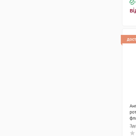
Дойче Хомеопаті-Уніон
(2)
ві
Сперко Україна
(1)
Біонорика
(2)
дос
Фамар
(1)
Фармалуче
(2)
Біологіше Хайльміттель Хеель
(3)
Нутрілінеа
(1)
Гелінгхем ГмбХ & Ко.
(1)
Аескулап
(1)
Анг
ро
Ананта Медікеар
(1)
фл
Зд