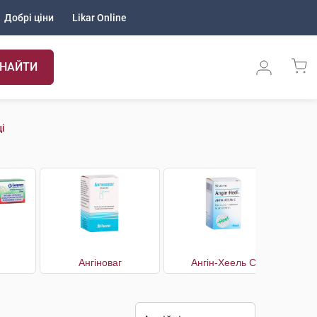
Добрі ціни
Likar Online
НАЙТИ
і
Ангіноваг
Ангін-Хеель С