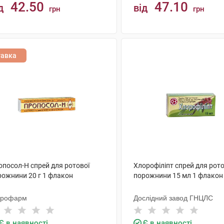
42.50
47.10
д
від
грн
грн
КУПИТИ
КУПИТИ
тавка
опосол-Н спрей для ротової
Хлорофіліпт спрей для рото
рожнини 20 г 1 флакон
порожнини 15 мл 1 флакон
крофарм
Дослідний завод ГНЦЛС
Є в наявності
Є в наявності