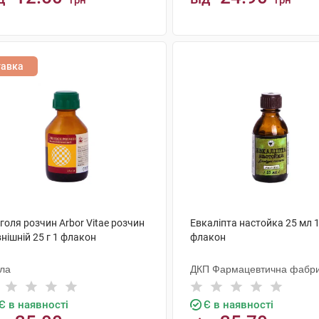
грн
грн
КУПИТИ
КУПИТИ
тавка
оля розчин Arbor Vitae розчин
Евкаліпта настойка 25 мл 
нішній 25 г 1 флакон
флакон
ола
ДКП Фармацевтична фабр
Є в наявності
Є в наявності