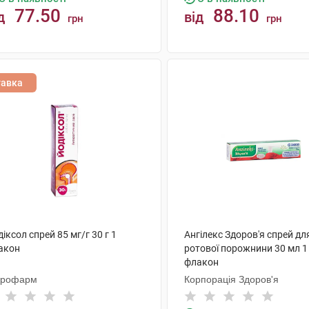
77.50
88.10
д
від
грн
грн
КУПИТИ
КУПИТИ
тавка
іксол спрей 85 мг/г 30 г 1
Ангілекс Здоров'я спрей дл
акон
ротової порожнини 30 мл 1
флакон
крофарм
Корпорація Здоров'я