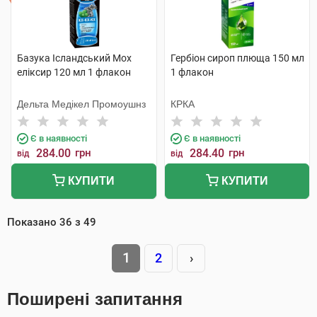
Базука Ісландський Мох
Гербіон сироп плюща 150 мл
еліксир 120 мл 1 флакон
1 флакон
Дельта Медікел Промоушнз
КРКА
Є в наявності
Є в наявності
284.00
грн
284.40
грн
від
від
КУПИТИ
КУПИТИ
Показано
36
з
49
1
2
›
Поширені запитання