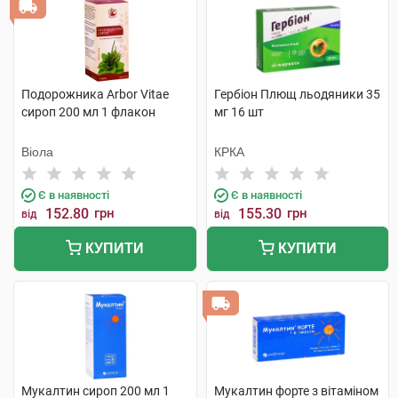
Подорожника Arbor Vitae
Гербіон Плющ льодяники 35
сироп 200 мл 1 флакон
мг 16 шт
Віола
КРКА
Є в наявності
Є в наявності
152.80
грн
155.30
грн
від
від
КУПИТИ
КУПИТИ
Мукалтин сироп 200 мл 1
Мукалтин форте з вітаміном