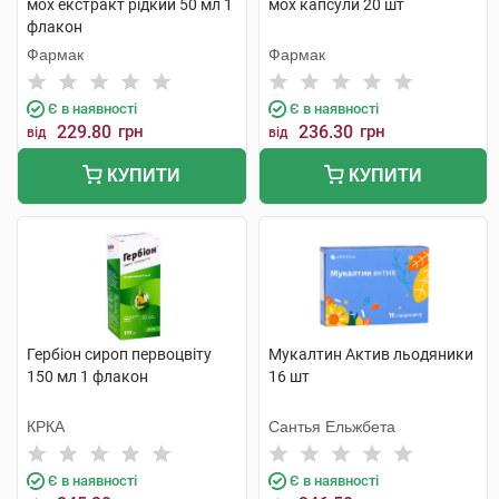
мох екстракт рідкий 50 мл 1
мох капсули 20 шт
флакон
Фармак
Фармак
Є в наявності
Є в наявності
229.80
грн
236.30
грн
від
від
КУПИТИ
КУПИТИ
Гербіон сироп первоцвіту
Мукалтин Актив льодяники
150 мл 1 флакон
16 шт
КРКА
Сантья Ельжбета
Є в наявності
Є в наявності