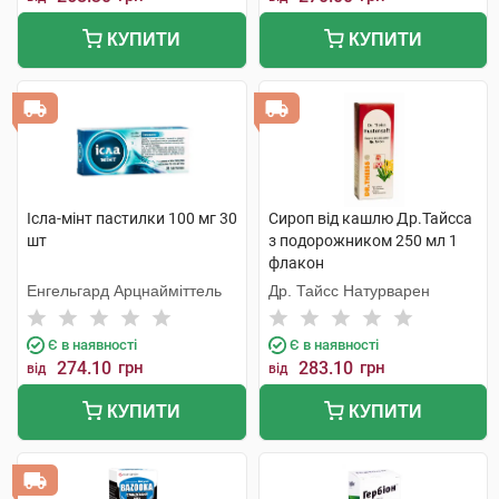
КУПИТИ
КУПИТИ
Ісла-мінт пастилки 100 мг 30
Сироп від кашлю Др.Тайсса
шт
з подорожником 250 мл 1
флакон
Енгельгард Арцнайміттель
Др. Тайсс Натурварен
Є в наявності
Є в наявності
274.10
грн
283.10
грн
від
від
КУПИТИ
КУПИТИ