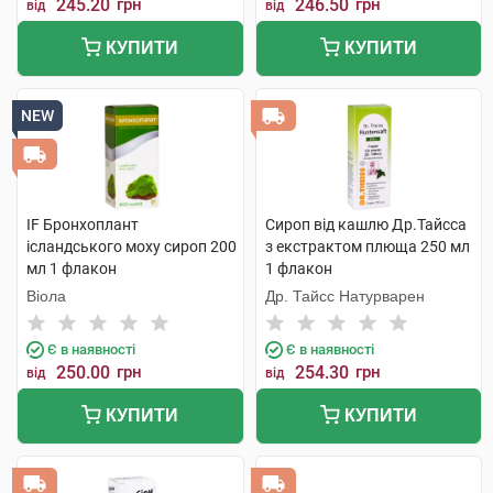
245.20
грн
246.50
грн
від
від
КУПИТИ
КУПИТИ
NEW
IF Бронхоплант
Сироп від кашлю Др.Тайсса
ісландського моху сироп 200
з екстрактом плюща 250 мл
мл 1 флакон
1 флакон
Віола
Др. Тайсс Натурварен
Є в наявності
Є в наявності
250.00
грн
254.30
грн
від
від
КУПИТИ
КУПИТИ