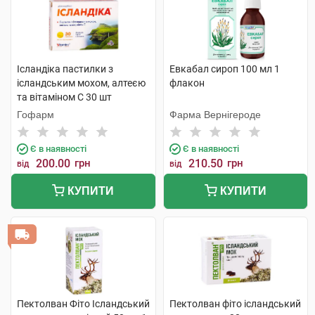
Ісландіка пастилки з
Евкабал сироп 100 мл 1
ісландським мохом, алтеєю
флакон
та вітаміном С 30 шт
Гофарм
Фарма Вернігероде
Є в наявності
Є в наявності
200.00
грн
210.50
грн
від
від
КУПИТИ
КУПИТИ
Пектолван Фіто Ісландський
Пектолван фіто ісландський