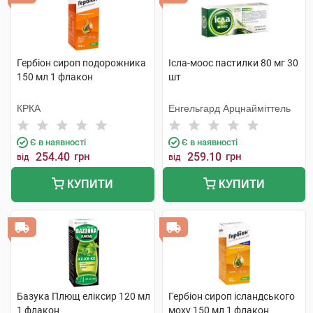
Гербіон сироп подорожника
Ісла-моос пастилки 80 мг 30
150 мл 1 флакон
шт
КРКА
Енгельгард Арцнайміттель
Є в наявності
Є в наявності
254.40
грн
259.10
грн
від
від
КУПИТИ
КУПИТИ
Базука Плющ еліксир 120 мл
Гербіон сироп ісландського
1 флакон
моху 150 мл 1 флакон