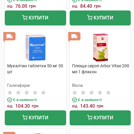
76.00
грн
84.40
грн
від
від
КУПИТИ
КУПИТИ
Мукалтин таблетки 50 мг 30
Плюща сироп Arbor Vitae 200
шт
мл 1 флакон
Галичфарм
Віола
Є в наявності
Є в наявності
104.30
грн
143.40
грн
від
від
КУПИТИ
КУПИТИ