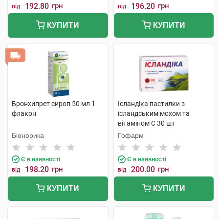
192.80
грн
196.20
грн
від
від
КУПИТИ
КУПИТИ
Бронхипрет сироп 50 мл 1
Ісландіка пастилки з
флакон
ісландським мохом та
вітаміном С 30 шт
Біонорика
Гофарм
Є в наявності
Є в наявності
198.20
грн
200.00
грн
від
від
КУПИТИ
КУПИТИ