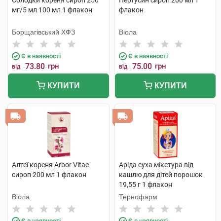
Солодки кореня сироп 250
Пертусин сироп 200 мл 1
мг/5 мл 100 мл 1 флакон
флакон
Борщагівський ХФЗ
Віола
Є в наявності
Є в наявності
73.80
грн
75.00
грн
від
від
КУПИТИ
КУПИТИ
Алтеї кореня Arbor Vitae
Аріда суха мікстура від
сироп 200 мл 1 флакон
кашлю для дітей порошок
19,55 г 1 флакон
Віола
Тернофарм
Є в наявності
Є в наявності