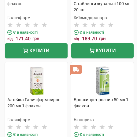
флакон
C таблетки жувальні 100 мг
20 шт
Галичфарм
Київмедпрепарат
Є в наявності
Є в наявності
171.40
грн
189.70
грн
від
від
КУПИТИ
КУПИТИ
Алтейка Галичфарм сироп
Бронхипрет розчин 50 мл 1
200 мл 1 флакон
флакон
Галичфарм
Біонорика
Є в наявності
Є в наявності