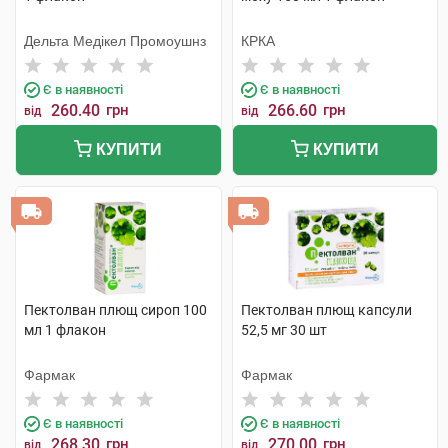
Дельта Медікел Промоушнз
КРКА
Є в наявності
Є в наявності
260.40
грн
266.60
грн
від
від
КУПИТИ
КУПИТИ
Пектолван плющ сироп 100
Пектолван плющ капсули
мл 1 флакон
52,5 мг 30 шт
Фармак
Фармак
Є в наявності
Є в наявності
268.30
грн
270.00
грн
від
від