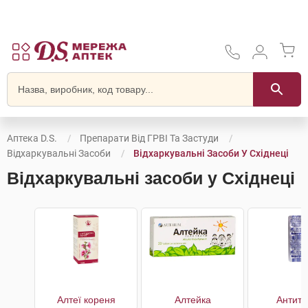
Аптека D.S.
Препарати Від ГРВІ Та Застуди
Відхаркувальні Засоби
Відхаркувальні Засоби У Східнеці
Відхаркувальні засоби у Східнеці
Алтеї кореня
Алтейка
Антиту