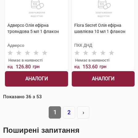
Адверсо Олія ефірна
Flora Secret Олія ефірна
трояндова 5 мл 1 флакон
шавлієва 10 мл 1 флакон
Адверсо
ПКК ДНД
Немає в наявності
Немає в наявності
126.80
грн
153.60
грн
від
від
АНАЛОГИ
АНАЛОГИ
Показано
36
з
53
1
2
›
Поширені запитання