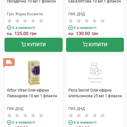
гвоздична 10 мл 1 флакон
Евкаліптова 10 мл 1 флакон
Грін Фарм Косметік
ПКК ДНД
Є в наявності
Є в наявності
125.00
грн
130.00
грн
від
від
КУПИТИ
КУПИТИ
Arbor Vitae Олія ефірна
Flora Secret Олія ефірна
Лавандова 10 мл 1 флакон
апельсинова 25 мл 1 флакон
ПКК ДНД
ПКК ДНД
Є в наявності
Є в наявності