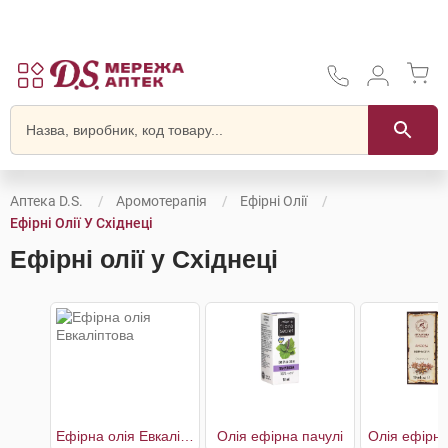
Аптека D.S.
Аромотерапія
Ефірні Олії
Ефірні Олії У Східнеці
Ефірні олії у Східнеці
Ефірна олія Евкаліптова
Олія eфірна пачулі
Олія ефірна