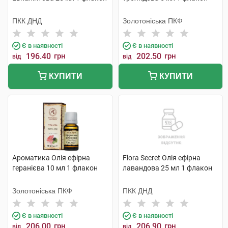
ПКК ДНД
Золотоніська ПКФ
Є в наявності
Є в наявності
196.40
грн
202.50
грн
від
від
КУПИТИ
КУПИТИ
Ароматика Олія ефірна
Flora Secret Олія ефірна
геранієва 10 мл 1 флакон
лавандова 25 мл 1 флакон
Золотоніська ПКФ
ПКК ДНД
Є в наявності
Є в наявності
206.00
грн
206.90
грн
від
від