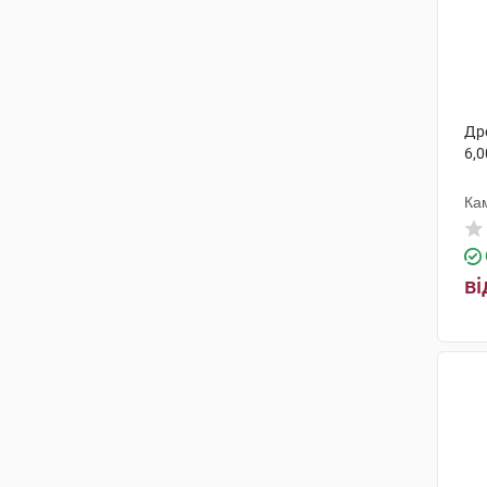
Др
6,0
Ка
ві