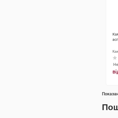
Ка
асп
Ка
Не
ві
Показа
Пош