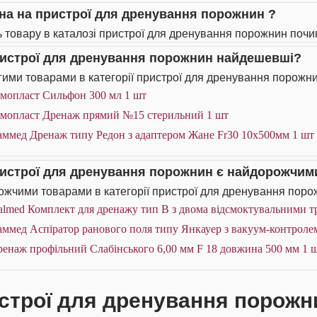
іна на пристрої для дренування порожнин ?
ь товару в каталозі пристрої для дренування порожнин почин
ристрої для дренування порожнин найдешевші?
ими товарами в категорії пристрої для дренування порожни
емопласт Сильфон 300 мл 1 шт
емопласт Дренаж прямий №15 стерильний 1 шт
аммед Дренаж типу Редон з адаптером Жане Fr30 10x500мм 1 шт
ристрої для дренування порожнин є найдорожчим
жчими товарами в категорії пристрої для дренування порож
lmed Комплект для дренажу тип В з двома відсмоктувальними т
ммед Аспіратор ранового поля типу Янкауер з вакуум-контролем
ренаж профільний Слабінського 6,00 мм F 18 довжина 500 мм 1 
строї для дренування порожни