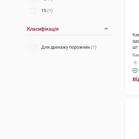
15
(1)
Класифікація
Ка
ад
Для дренажу порожнин
(1)
шт
Ка
ві