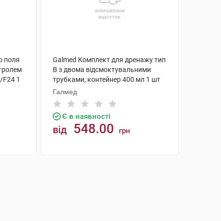
о поля
Galmed Комплект для дренажу тип
нтролем
В з двома відсмоктувальними
/F24 1
трубками, контейнер 400 мл 1 шт
Галмед
Є в наявності
548.00
від
грн
КУПИТИ