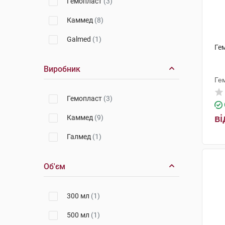
Гемопласт
(3)
Каммед
(8)
Galmed
(1)
Ге
Виробник
Ге
Гемопласт
(3)
ві
Каммед
(9)
Галмед
(1)
Об'єм
300 мл
(1)
500 мл
(1)