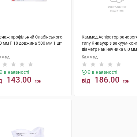
енаж профільний Слабінського
Каммед Аспіратор рановог
0 мм F 18 довжина 500 мм 1 шт
типу Янкауер з вакуум-ко
діаметр накінечника 8,0 мм
шт
ммед
Каммед
Є в наявності
Є в наявності
143.00
186.00
д
від
грн
грн
КУПИТИ
КУПИТИ