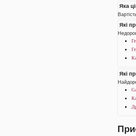
Яка ц
Вартіст
Які п
Недорог
Г
Г
К
Які п
Найдоро
Ga
Ка
Д
При