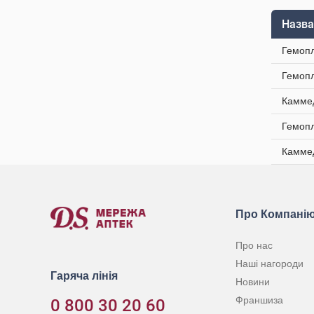
Назва
Гемопл
Гемопл
Каммед
Гемопл
Каммед
Про Компані
Про нас
Наші нагороди
Гаряча лінія
Новини
Франшиза
0 800 30 20 60