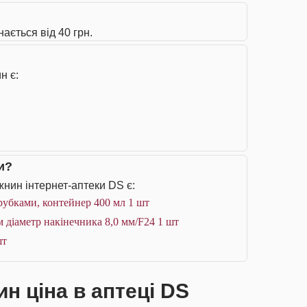
ається від 40 грн.
н є:
и?
нин інтернет-аптеки DS є:
рубками, контейнер 400 мл 1 шт
 діаметр накінечника 8,0 мм/F24 1 шт
шт
н ціна в аптеці DS