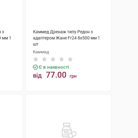
 з
Каммед Дренаж типу Редон з
0 мм 1
адаптером Жане Fr24 8х500 мм 1
шт
Каммед
Є в наявності
77.00
від
грн
КУПИТИ