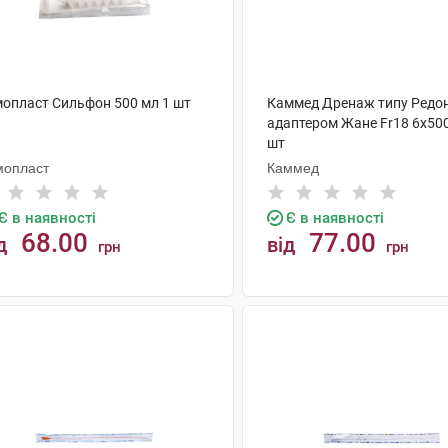
мопласт Сильфон 500 мл 1 шт
Каммед Дренаж типу Редон
адаптером Жане Fr18 6х50
шт
мопласт
Каммед
Є в наявності
Є в наявності
68.00
77.00
д
від
грн
грн
КУПИТИ
КУПИТИ