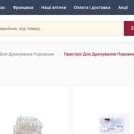
нас
Франшиза
Наші аптеки
Оплата і доставка
Акції
З
 Для Дренування Порожнин
Пристрої Для Дренування Порожни