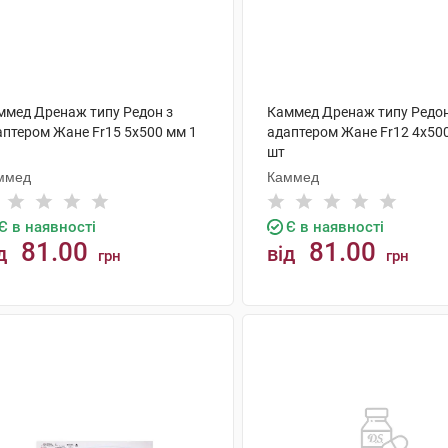
ммед Дренаж типу Редон з
Каммед Дренаж типу Редон
аптером Жане Fr15 5х500 мм 1
адаптером Жане Fr12 4х50
шт
ммед
Каммед
Є в наявності
Є в наявності
81.00
81.00
д
від
грн
грн
КУПИТИ
КУПИТИ