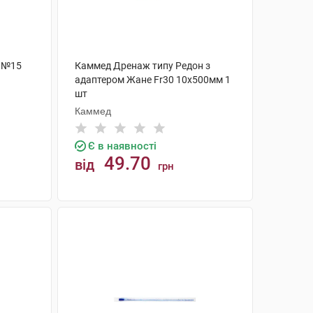
 №15
Каммед Дренаж типу Редон з
адаптером Жане Fr30 10x500мм 1
шт
Каммед
Є в наявності
49.70
від
грн
КУПИТИ