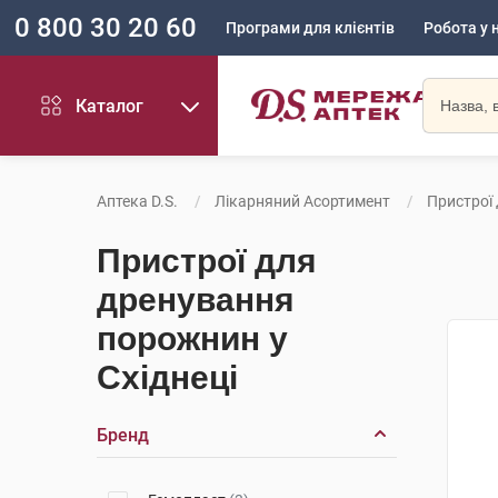
0 800 30 20 60
Програми для клієнтів
Робота у 
Каталог
Аптека D.S.
Лікарняний Асортимент
Пристрої
Пристрої для
дренування
порожнин у
Східнеці
Бренд