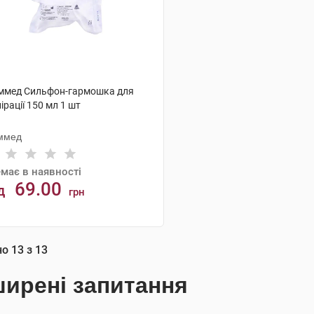
ммед Сильфон-гармошка для
ірації 150 мл 1 шт
ммед
має в наявності
69.00
д
грн
АНАЛОГИ
но
13
з
13
ирені запитання