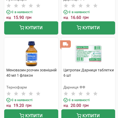
Є в наявності
Є в наявності
15.90
грн
16.60
грн
від
від
КУПИТИ
КУПИТИ
Меновазин розчин зовнішній
Цитропак Дарниця таблетки
40 мл 1 флакон
6 шт
Тернофарм
Дарниця ФФ
Є в наявності
Є в наявності
19.20
грн
20.00
грн
від
від
КУПИТИ
КУПИТИ