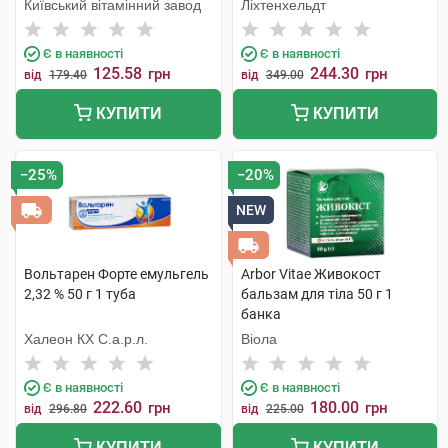
Київський вітамінний завод
Ліхтенхельдт
Є в наявності
Є в наявності
125.58
244.30
грн
грн
від
179.40
від
349.00
КУПИТИ
КУПИТИ
−25%
−20%
NEW
Вольтарен Форте емульгель
Arbor Vitae Живокост
2,32 % 50 г 1 туба
бальзам для тіла 50 г 1
банка
Халеон КХ С.а.р.л.
Віола
Є в наявності
Є в наявності
222.60
180.00
грн
грн
від
296.80
від
225.00
КУПИТИ
КУПИТИ