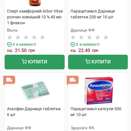
Спирт камфорний Arbor Vitae
Парацетамол Дарниця
розчин зовнішній 10 % 40 мл
таблетки 200 мг 10 шт
1 флакон
Віола
Дарниця ФФ
Є в наявності
Є в наявності
21.50
грн
22.40
грн
від
від
КУПИТИ
КУПИТИ
Аскофен Дарниця таблетки
Парацетамол капсули 500
6 шт
мг 10 шт
Дарниця ФФ
Здоров'я ФК