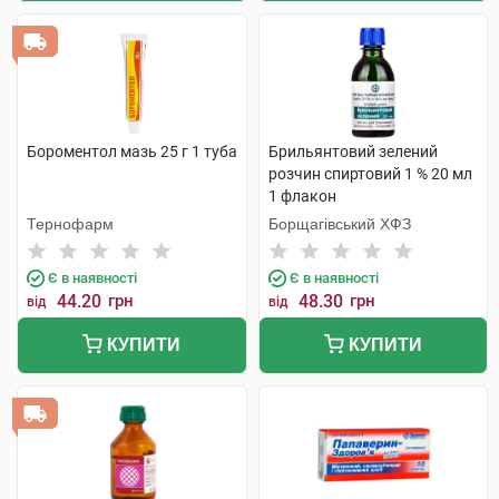
Бороментол мазь 25 г 1 туба
Брильянтовий зелений
розчин спиртовий 1 % 20 мл
1 флакон
Тернофарм
Борщагівський ХФЗ
Є в наявності
Є в наявності
44.20
грн
48.30
грн
від
від
КУПИТИ
КУПИТИ