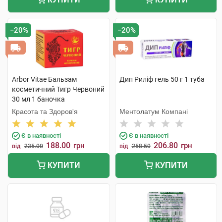
−20%
−20%
Arbor Vitae Бальзам
Дип Риліф гель 50 г 1 туба
косметичний Тигр Червоний
30 мл 1 баночка
Красота та Здоров'я
Ментолатум Компані
Є в наявності
Є в наявності
188.00
206.80
грн
грн
від
235.00
від
258.50
КУПИТИ
КУПИТИ