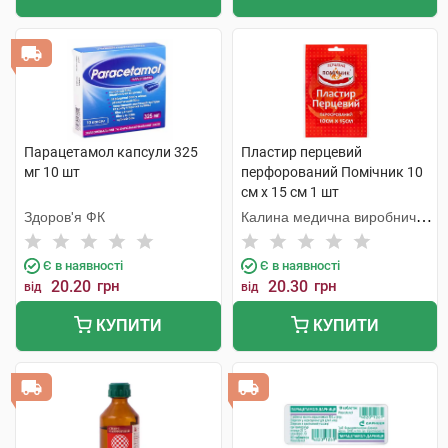
Парацетамол капсули 325
Пластир перцевий
мг 10 шт
перфорований Помічник 10
см х 15 см 1 шт
Здоров'я ФК
Калина медична виробнича
компанія
Є в наявності
Є в наявності
20.20
грн
20.30
грн
від
від
КУПИТИ
КУПИТИ