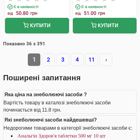
Є в наявності
Є в наявності
50.80
грн
51.00
грн
від
від
КУПИТИ
КУПИТИ
Показано
36
з
391
1
2
3
4
11
›
Поширені запитання
Яка ціна на знеболюючі засоби ?
Вартість товару в каталозі знеболюючі засоби
починається від 11.8 грн.
Які знеболюючі засоби найдешевші?
Недорогими товарами в категорії знеболюючі засоби є:
Анальгін Здоров'я таблетки 500 мг 10 шт