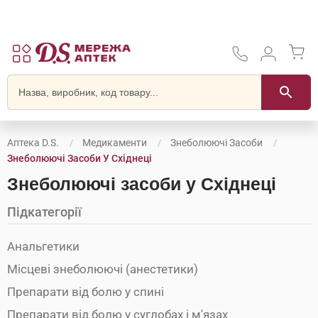
Аптека D.S.
Медикаменти
Знеболюючі Засоби
Знеболюючі Засоби У Східнеці
Знеболюючі засоби у Східнеці
Підкатегорії
Анальгетики
Місцеві знеболюючі (анестетики)
Препарати від болю у спині
Препарати від болю у суглобах і м'язах