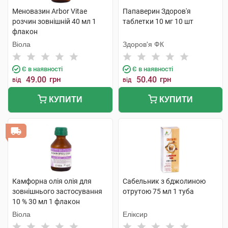
Меновазин Arbor Vitae
Папаверин Здоров'я
розчин зовнішній 40 мл 1
таблетки 10 мг 10 шт
флакон
Віола
Здоров'я ФК
Є в наявності
Є в наявності
49.00
грн
50.40
грн
від
від
КУПИТИ
КУПИТИ
Камфорна олія олія для
Сабельник з бджолиною
зовнішнього застосування
отрутою 75 мл 1 туба
10 % 30 мл 1 флакон
Віола
Еліксир