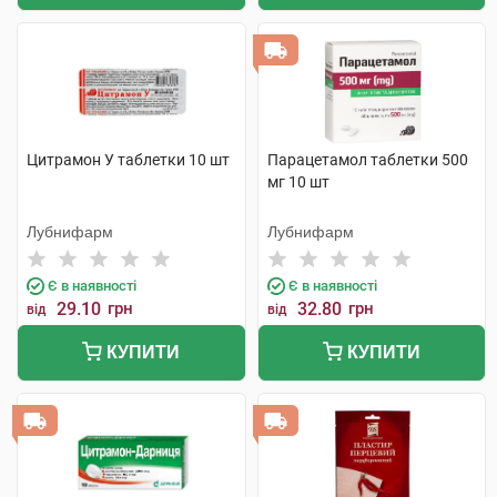
Цитрамон У таблетки 10 шт
Парацетамол таблетки 500
мг 10 шт
Лубнифарм
Лубнифарм
Є в наявності
Є в наявності
29.10
грн
32.80
грн
від
від
КУПИТИ
КУПИТИ