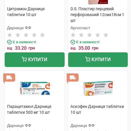
Цитрамон Дарниця
D.S. Пластир перцевий
таблетки 10 шт
перфорований 12смх18см 1
шт
Дарниця ФФ
Аргопласт
Є в наявності
Є в наявності
33.20
грн
35.00
грн
від
від
КУПИТИ
КУПИТИ
Парацетамол Дарниця
Аскофен Дарниця таблетки
таблетки 500 мг 10 шт
10 шт
Дарниця ФФ
Дарниця ФФ