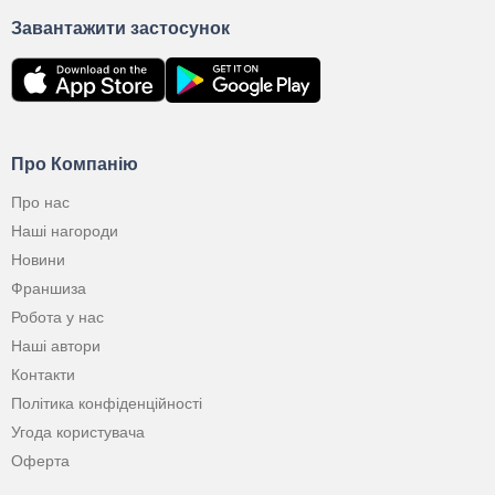
Завантажити застосунок
Про Компанію
Про нас
Наші нагороди
Новини
Франшиза
Робота у нас
Наші автори
Контакти
Політика конфіденційності
Угода користувача
Оферта