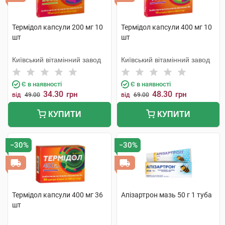
Термідол капсули 200 мг 10
Термідол капсули 400 мг 10
шт
шт
Київський вітамінний завод
Київський вітамінний завод
Є в наявності
Є в наявності
34.30
48.30
грн
грн
від
49.00
від
69.00
КУПИТИ
КУПИТИ
−30%
−30%
Термідол капсули 400 мг 36
Апізартрон мазь 50 г 1 туба
шт