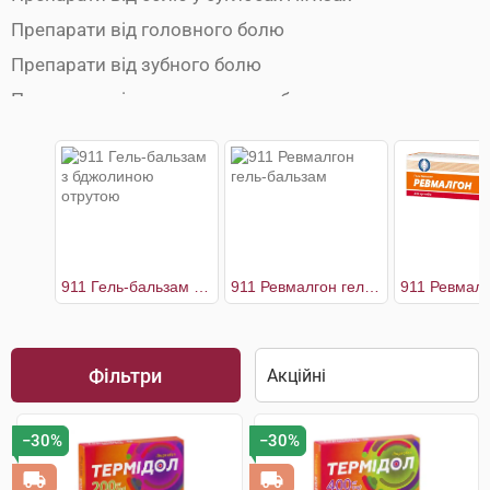
Препарати від головного болю
Препарати від зубного болю
Препарати від ментруального болю
Препарати від мігрені
Протиспазматичні препарати
911 Гель-бальзам з бджолиною отрутою
911 Ревмалгон гель-бальзам
Фільтри
−30%
−30%