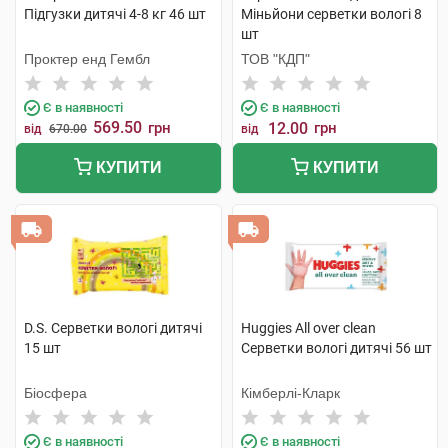
Підгузки дитячі 4-8 кг 46 шт
Міньйони серветки вологі 8
шт
Проктер енд Гембл
ТОВ "КДП"
Є в наявності
Є в наявності
569.50
грн
12.00
грн
від
670.00
від
КУПИТИ
КУПИТИ
D.S. Серветки вологі дитячі
Huggies All over clean
15 шт
Серветки вологі дитячі 56 шт
Біосфера
Кімберлі-Кларк
Є в наявності
Є в наявності