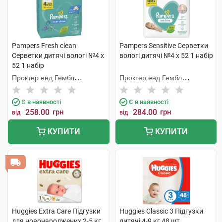
Pampers Fresh clean
Pampers Sensitive Серветки
Cерветки дитячі вологі №4 х
вологі дитячі №4 х 52 1 набір
52 1 набір
Проктер енд Гембл
Проктер енд Гембл
Мануфекчурінг
Мануфекчурінг
Є в наявності
Є в наявності
258.00
грн
284.00
грн
від
від
КУПИТИ
КУПИТИ
Huggies Extra Care Підгузки
Huggies Classic 3 Підгузки
для новонароджених 2-5 кг
дитячі 4-9 кг 48 шт