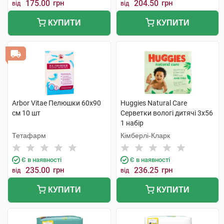
175.00
грн
204.50
грн
від
від
КУПИТИ
КУПИТИ
Arbor Vitae Пелюшки 60х90
Huggies Natural Care
см 10 шт
Серветки вологі дитячі 3х56
1 набір
Тетафарм
Кімберлі-Кларк
Є в наявності
Є в наявності
235.00
грн
236.25
грн
від
від
КУПИТИ
КУПИТИ