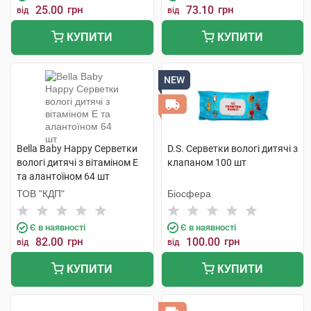
25.00
грн
73.10
грн
від
від
КУПИТИ
КУПИТИ
NEW
Bella Baby Happy Серветки
D.S. Серветки вологі дитячі з
вологі дитячі з вітаміном Е
клапаном 100 шт
та алантоїном 64 шт
ТОВ "КДП"
Біосфера
Є в наявності
Є в наявності
82.00
грн
100.00
грн
від
від
КУПИТИ
КУПИТИ