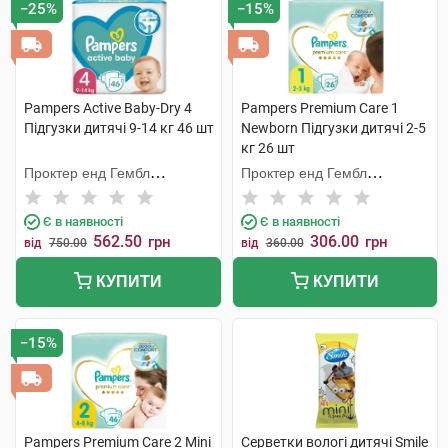
−25%
−15%
Pampers Active Baby-Dry 4
Pampers Premium Care 1
Підгузки дитячі 9-14 кг 46 шт
Newborn Підгузки дитячі 2-5
кг 26 шт
Проктер енд Гембл
Проктер енд Гембл
Мануфекчурінг
Оперешейнз Польська
Є в наявності
Є в наявності
562.50
306.00
грн
грн
від
750.00
від
360.00
КУПИТИ
КУПИТИ
−15%
Pampers Premium Care 2 Mini
Серветки вологі дитячі Smile