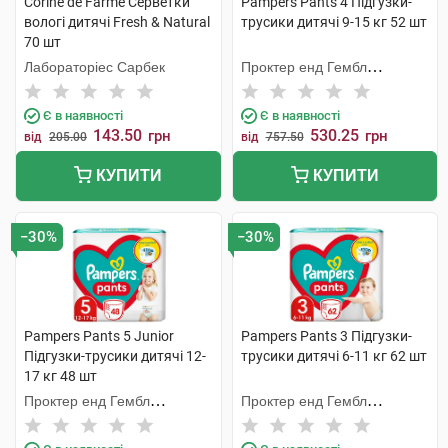
Corine de Farme Серветки
Pampers Pants 4 Підгузки-
вологі дитячі Fresh & Natural
трусики дитячі 9-15 кг 52 шт
70 шт
Лабораторіес Сарбек
Проктер енд Гембл
Мануфекчурінг
Є в наявності
Є в наявності
143.50
530.25
грн
грн
від
205.00
від
757.50
КУПИТИ
КУПИТИ
−30%
−30%
Pampers Pants 5 Junior
Pampers Pants 3 Підгузки-
Підгузки-трусики дитячі 12-
трусики дитячі 6-11 кг 62 шт
17 кг 48 шт
Проктер енд Гембл
Проктер енд Гембл
Мануфекчурінг
Мануфекчурінг