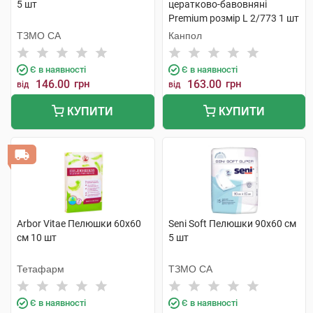
5 шт
цератково-бавовняні
Premium розмір L 2/773 1 шт
ТЗМО СА
Канпол
Є в наявності
Є в наявності
146.00
грн
163.00
грн
від
від
КУПИТИ
КУПИТИ
Arbor Vitae Пелюшки 60х60
Seni Soft Пелюшки 90х60 см
см 10 шт
5 шт
Тетафарм
ТЗМО СА
Є в наявності
Є в наявності