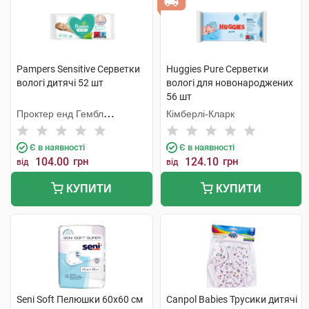
Pampers Sensitive Серветки
Huggies Pure Серветки
вологі дитячі 52 шт
вологі для новонароджених
56 шт
Проктер енд Гембл
Кімберлі-Кларк
Мануфекчурінг
Є в наявності
Є в наявності
104.00
грн
124.10
грн
від
від
КУПИТИ
КУПИТИ
Seni Soft Пелюшки 60х60 см
Canpol Babies Трусики дитячі