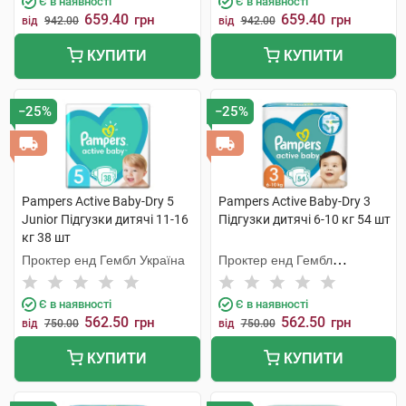
Є в наявності
Є в наявності
659.40
659.40
грн
грн
від
942.00
від
942.00
КУПИТИ
КУПИТИ
−25%
−25%
Pampers Active Baby-Dry 5
Pampers Active Baby-Dry 3
Junior Підгузки дитячі 11-16
Підгузки дитячі 6-10 кг 54 шт
кг 38 шт
Проктер енд Гембл Україна
Проктер енд Гембл
Мануфекчурінг
Є в наявності
Є в наявності
562.50
562.50
грн
грн
від
750.00
від
750.00
КУПИТИ
КУПИТИ