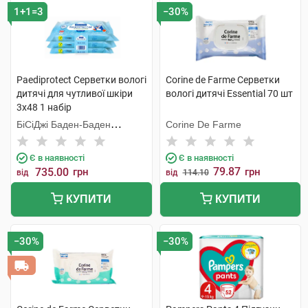
1+1=3
−30%
Paediprotect Серветки вологі
Corine de Farme Серветки
дитячі для чутливої шкіри
вологі дитячі Essential 70 шт
3х48 1 набір
БіСіДжі Баден-Баден
Corine De Farme
Косметікс Груп Гмбх
Є в наявності
Є в наявності
79.87
735.00
грн
грн
від
від
114.10
КУПИТИ
КУПИТИ
−30%
−30%