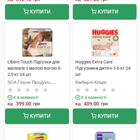
КУПИТИ
КУПИТИ
Libero Touch Підгузки для
Huggies Extra Care
малюків з малою вагою 0-
Підгузники дитячі 3-6 кг 24
2,5 кг 24 шт
шт
SCA Гігієни Продуктс
Кімберлі-Кларк
Польска
Є в наявності
Є в наявності
399.00
грн
409.00
грн
від
від
КУПИТИ
КУПИТИ