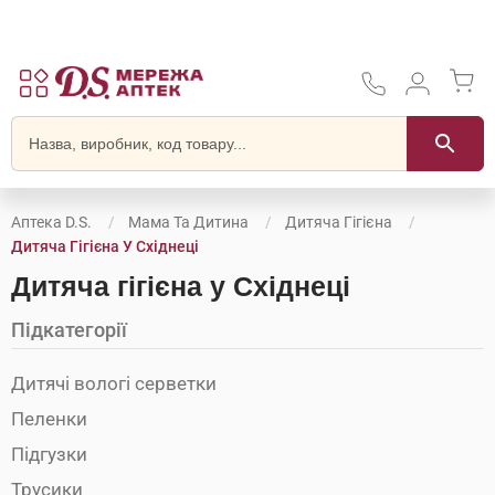
Аптека D.S.
Мама Та Дитина
Дитяча Гігієна
Дитяча Гігієна У Східнеці
Дитяча гігієна у Східнеці
Підкатегорії
Дитячі вологі серветки
Пеленки
Підгузки
Трусики