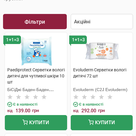
Фільтри
1+1=3
1+1=3
Paediprotect Серветки вологі
Evoluderm Серветки вологі
дитячі для чутливої шкіри 10
дитячі 72 шт
шт
БіСіДжі Баден-Баден
Evoluderm (C2J Evoluderm)
Косметікс Груп Гмбх
Є в наявності
Є в наявності
139.00
грн
292.00
грн
від
від
КУПИТИ
КУПИТИ