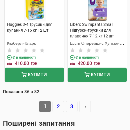
Huggies 3-4 Трусики для
Libero Swimpants Small
купання 7-15 кг 12 шт
Підгузки-трусики для
плавання 7-12 кг 12 шт
Кімберлі-Кларк
Ессіті Оперейшнс Хугезанд
Б.В.
Є в наявності
Є в наявності
410.00
грн
420.00
грн
від
від
КУПИТИ
КУПИТИ
Показано
36
з
82
1
2
3
›
Поширені запитання