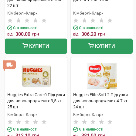
22 шт
Кімберлі-Кларк
Кімберлі-Кларк
Є в наявності
Є в наявності
300.00
грн
306.20
грн
від
від
КУПИТИ
КУПИТИ
Huggies Extra Care 0 Підгузки
Huggies Elite Soft 2 Підгузки
для новонароджених 3,5 кг
для новонароджених 4-7 кг
25 шт
24 шт
Кімберлі-Кларк
Кімберлі-Кларк
Є в наявності
Є в наявності
312.10
грн
381.00
грн
від
від