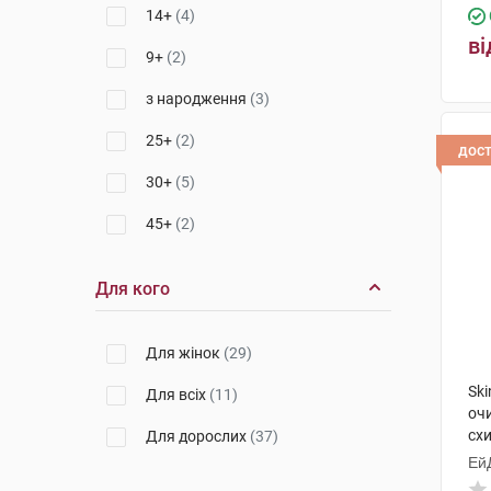
14+
(4)
ві
9+
(2)
з народження
(3)
25+
(2)
дос
30+
(5)
45+
(2)
Для кого
Для жінок
(29)
Ski
Для всіх
(11)
оч
схи
Для дорослих
(37)
Ей