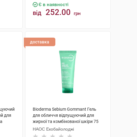
Є в наявності
252.00
від
грн
КУПИТИ
доставка
ищуючий
Bioderma Sebium Gommant Гель
ей для
для обличчя відлущуючий для
ба
жирної та комбінованої шкіри 75
мл 1 шт
НАОС Екобайолоджі