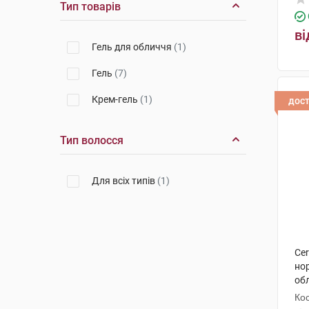
Тип товарів
ві
Гель для обличчя
(1)
Гель
(7)
Крем-гель
(1)
дос
Тип волосся
Для всіх типів
(1)
Ce
нор
обл
Кос