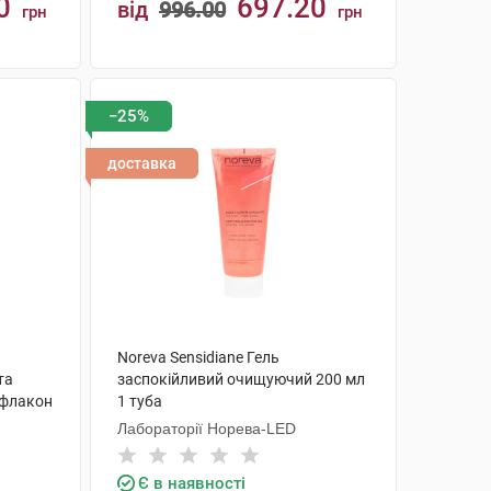
0
697.20
від
996.00
грн
грн
КУПИТИ
−25%
доставка
Noreva Sensidiane Гель
та
заспокійливий очищуючий 200 мл
 флакон
1 туба
Лабораторії Норева-LED
Є в наявності