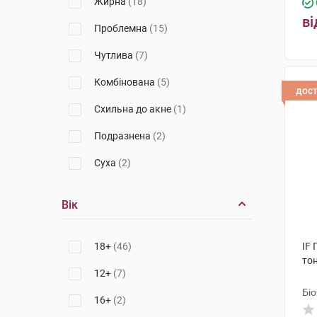
Жирна
(18)
ві
Проблемна
(15)
Чутлива
(7)
Комбінована
(5)
дос
Схильна до акне
(1)
Подразнена
(2)
Суха
(2)
Вік
18+
(46)
IF 
то
12+
(7)
Біо
16+
(2)