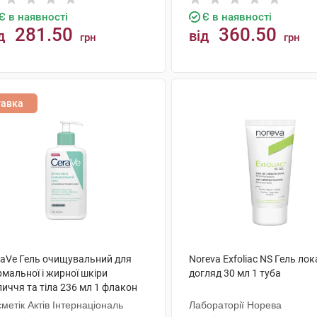
Є в наявності
Є в наявності
281.50
360.50
д
від
грн
грн
КУПИТИ
КУПИТИ
тавка
raVe Гель очищувальний для
Noreva Exfoliac NS Гель ло
мальної і жирної шкіри
догляд 30 мл 1 туба
иччя та тіла 236 мл 1 флакон
метік Актів Інтернаціональ
Лабораторії Норева