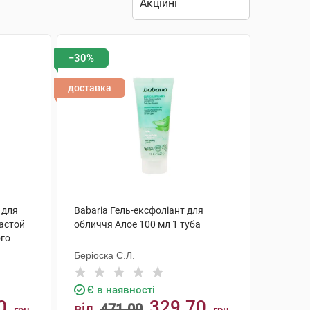
−30%
доставка
 для
Babaria Гель-ексфоліант для
астой
обличчя Алое 100 мл 1 туба
ого
н
Беріоска С.Л.
Є в наявності
0
329.70
від
471.00