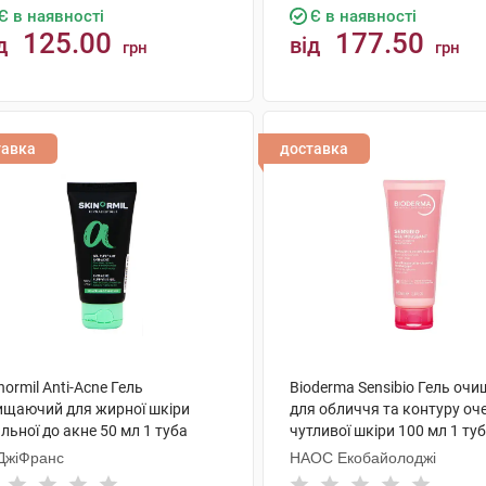
Є в наявності
Є в наявності
125.00
177.50
д
від
грн
грн
КУПИТИ
КУПИТИ
тавка
доставка
normil Anti-Acne Гель
Bioderma Sensibio Гель оч
ищаючий для жирної шкіри
для обличчя та контуру оч
льної до акне 50 мл 1 туба
чутливої шкіри 100 мл 1 ту
ДжіФранс
НАОС Екобайолоджі