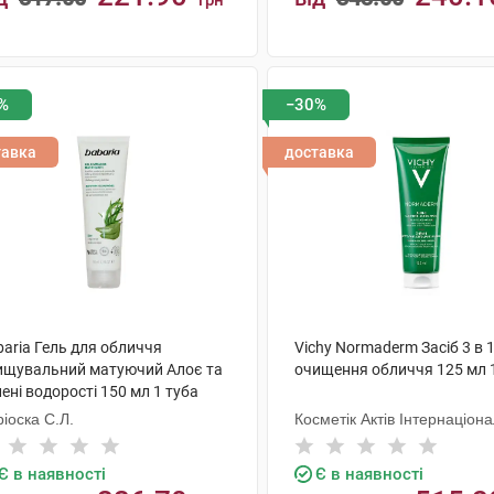
грн
КУПИТИ
КУПИТИ
%
−30%
тавка
доставка
aria Гель для обличчя
Vichy Normaderm Засіб 3 в 
ищувальний матуючий Алоє та
очищення обличчя 125 мл 
ені водорості 150 мл 1 туба
іоска С.Л.
Косметік Актів Інтернаціон
Є в наявності
Є в наявності