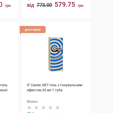
0
579.75
від
773.00
грн
грн
КУПИТИ
доставка
-гель
IF Синяк.NET гель з тонувальним
еної
ефектом 30 мл 1 туба
Біокон