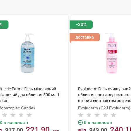
%
−30%
доставка
ine de Farme Гель міцелярний
Evoluderm Гель очищуючий
віжаючий для обличчя 500 мл 1
обличчя проти недосконол
акон
шкіри з екстрактом рожев
грейпфруту 250 мл 1 флако
бораторіес Сарбек
Evoluderm (C2J Evoluderm)
Є в наявності
Є в наявності
221.90
240.1
д
317.00
від
343.00