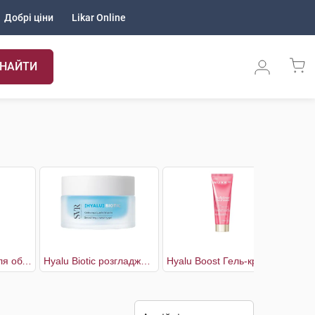
Добрі ціни
Likar Online
НАЙТИ
Gommant Гель для обличчя відлущуючий для жирної та комбінованої шкіри
Hyalu Biotic розгладжувальний гель для відновлення пружності шкіри
Hyalu Boost Гель-крем для обличчя розгладжувальний