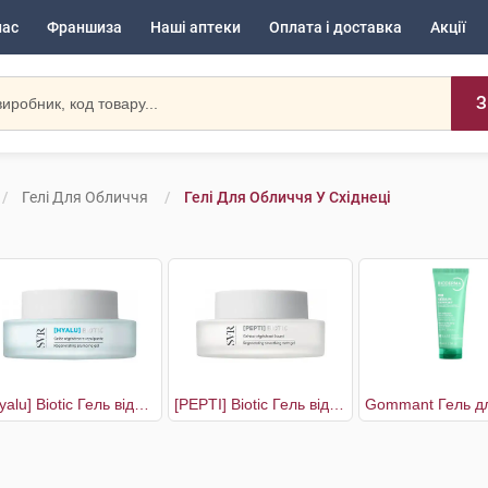
нас
Франшиза
Наші аптеки
Оплата і доставка
Акції
З
Гелі Для Обличчя
Гелі Для Обличчя У Східнеці
[Hyalu] Biotic Гель відновлюючий для пружності шкіри
[PEPTI] Biotic Гель відновлюючий з матуючим ефектом