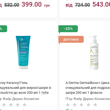
399.00
543.0
д
532.00
від
724.00
грн
КУПИТИ
КУПИТИ
%
−20%
доставка
ray Keracnyl Гель
A-Derma Dermalibour+ Цика
ищувальний для жирної шкіри зі
очищувальний для подразн
льністю до акне 200 мл 1 туба
шкіри 200 мл 1 флакон
єр Фабр Дермо-Косметик
П'єр Фабр Дермо-Косметик