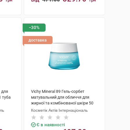
грн
грн
КУПИТИ
−30%
доставка
1 для
Vichy Mineral 89 Гель-сорбет
1 туба
матувальний для обличчя для
жирної та комбінованої шкіри 50
мл 1 банка
аль
Косметік Актів Інтернаціональ
Є в наявності