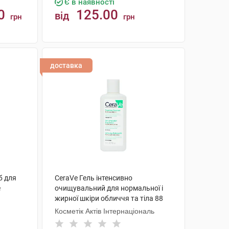
Є в наявності
0
125.00
від
грн
грн
КУПИТИ
доставка
б для
CeraVe Гель інтенсивно
е
очищувальний для нормальної і
жирної шкіри обличчя та тіла 88
мл 1 флакон
Косметік Актів Інтернаціональ