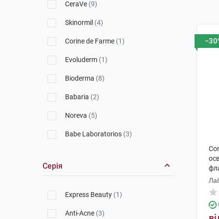
CeraVe
(9)
Skinormil
(4)
−30
Corine de Farme
(1)
Evoluderm
(1)
Bioderma
(8)
Babaria
(2)
Noreva
(5)
Babe Laboratorios
(3)
Cor
Avene
(4)
ос
Серія
фл
Ducray
(1)
Ла
La Roche-Posay
(4)
Express Beauty
(1)
Vichy
(8)
Anti-Acne
(3)
ві