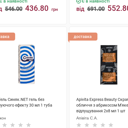
Є в наявності
Є в наявності
436.80
552.8
д
546.00
від
691.00
грн
КУПИТИ
КУПИТИ
тавка
доставка
Гель Синяк.NET гель без
Apivita Express Beauty Скра
нуючого ефекту 30 мл 1 туба
обличчя з абрикосом М'як
відлущування 2х8 мл 1 шт
кон
Апівіта С.А.