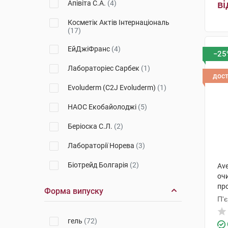
ві
Апівіта С.А.
(4)
Dermalibour+
(1)
Косметік Актів Інтернаціональ
(17)
Медова мрія
(1)
ЕйДжіФранс
(4)
−25
Sensifine
(2)
Лабораторіес Сарбек
(1)
Cleansing
(1)
дос
Evoluderm (C2J Evoluderm)
(1)
Physiopure
(1)
НАОС Екобайолоджі
(5)
Zinc Power
(1)
Беріоска С.Л.
(2)
Sensidiane
(1)
Лабораторії Норева
(3)
Eau Thermale
(1)
Біотрейд Болгарія
(2)
Ave
Toleriane
(1)
оч
Елегант Космед Пвт.Лтд.
(6)
пр
Форма випуску
DA Protect
(1)
П'
Лабораторія Біодерма
(3)
Hydrabio
(1)
гель
(72)
П'єр Фабр Дермо-Косметик
(6)