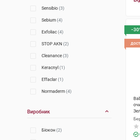
Uriage
(4)
Sensibio
(3)
SVR
(10)
Sebium
(4)
A-Derma
(1)
−30
Exfoliac
(4)
Nuxe
(3)
дос
STOP AKN
(2)
Topicrem
(1)
Cleanance
(3)
Keracnyl
(1)
Effaclar
(1)
Normaderm
(4)
Bab
Facial
(1)
оч
Зел
Виробник
Hyseac
(2)
Бер
Purete Thermale
(2)
Біокон
(2)
Sebiaclear
(3)