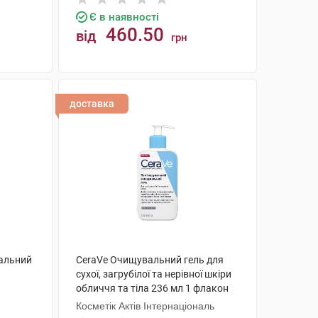
Є в наявності
460.50
від
грн
КУПИТИ
доставка
кальний
CeraVe Очищувальний гель для
сухої, загрубілої та нерівної шкіри
обличчя та тіла 236 мл 1 флакон
Косметік Актів Інтернаціональ