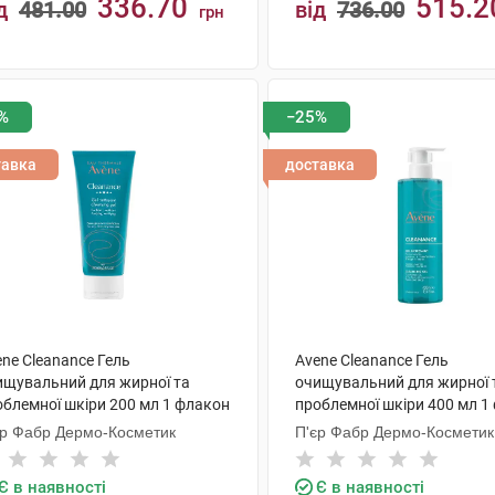
336.70
515.2
д
481.00
від
736.00
грн
КУПИТИ
КУПИТИ
%
−25%
тавка
доставка
ne Cleanance Гель
Avene Cleanance Гель
ищувальний для жирної та
очищувальний для жирної 
облемної шкіри 200 мл 1 флакон
проблемної шкіри 400 мл 1
єр Фабр Дермо-Косметик
П'єр Фабр Дермо-Косметик
Є в наявності
Є в наявності