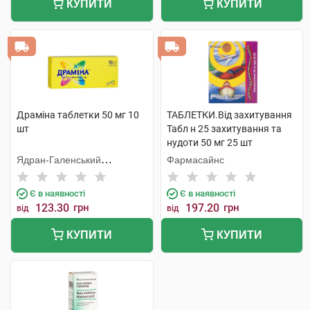
КУПИТИ
КУПИТИ
Драміна таблетки 50 мг 10
ТАБЛЕТКИ.Від захитування
шт
Табл н 25 захитування та
нудоти 50 мг 25 шт
Ядран-Галенський
Фармасайнс
Лабораторій
Є в наявності
Є в наявності
123.30
грн
197.20
грн
від
від
КУПИТИ
КУПИТИ