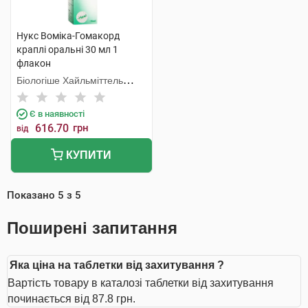
Нукс Воміка-Гомакорд
краплі оральні 30 мл 1
флакон
Біологіше Хайльміттель
Хеель
Є в наявності
616.70
грн
від
КУПИТИ
Показано
5
з
5
Поширені запитання
Яка ціна на таблетки від захитування ?
Вартість товару в каталозі таблетки від захитування
починається від 87.8 грн.