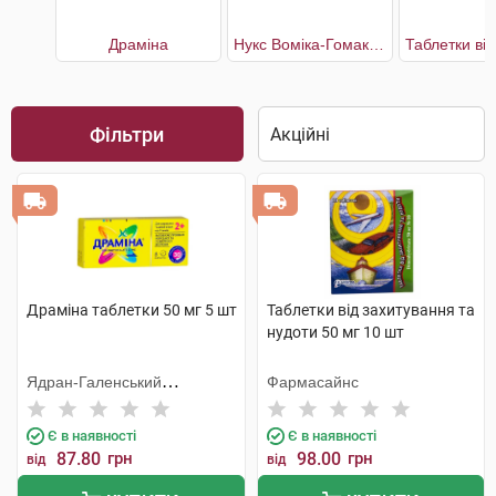
Драміна
Нукс Воміка-Гомакорд
Фільтри
Драміна таблетки 50 мг 5 шт
Таблетки від захитування та
нудоти 50 мг 10 шт
Ядран-Галенський
Фармасайнс
Лабораторій
Є в наявності
Є в наявності
87.80
грн
98.00
грн
від
від