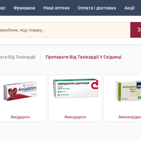
нас
Франшиза
Наші аптеки
Оплата і доставка
Акції
З
ти Від Тахікардії
Препарати Від Тахікардії У Східнеці
Амідарон
Аміодарон
Аміокорди