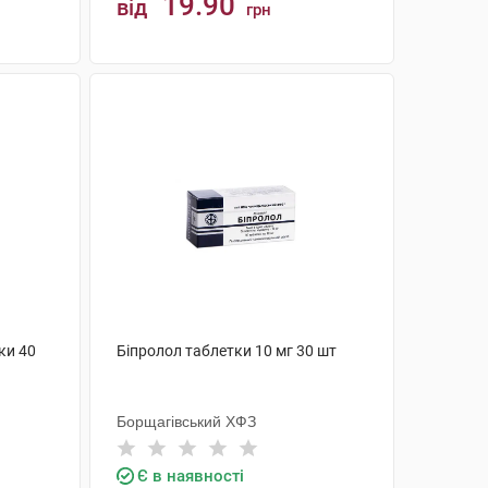
19.90
від
грн
КУПИТИ
ки 40
Біпролол таблетки 10 мг 30 шт
Борщагівський ХФЗ
Є в наявності