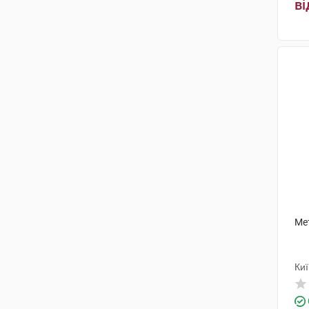
КРКА
(2)
ві
АстраЗенека
(3)
Мерк КГаА
(5)
Гедеон Ріхтер
(2)
Хіноїн Прайвіт
(1)
ПРО. МЕД. ЦС Прага
(2)
Лабораторіос Нормон С.А.
(1)
Сенексі
(1)
Аббві Дойчланд
(1)
Ме
ОлайнФарм
(1)
Санофі Вінтроп Індастріа
(1)
Ки