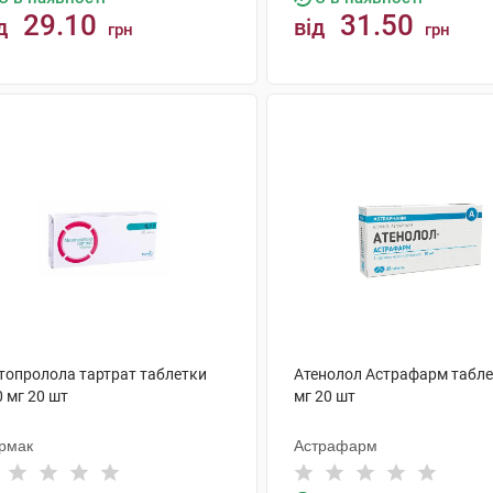
29.10
31.50
д
від
грн
грн
КУПИТИ
КУПИТИ
топролола тартрат таблетки
Атенолол Астрафарм табле
 мг 20 шт
мг 20 шт
рмак
Астрафарм