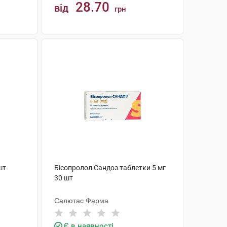
28.70
від
грн
КУПИТИ
шт
Бісопролол Сандоз таблетки 5 мг
30 шт
Салютас Фарма
Є в наявності