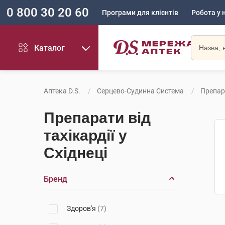
0 800 30 20 60
Програми для клієнтів
Робота у 
Каталог
Аптека D.S.
Серцево-Судинна Система
Препара
Препарати від
тахікардії у
Східнеці
Бренд
Здоров'я
(7)