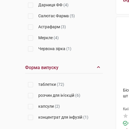
Дарниця ФФ
(4)
Салютас Фарма
(5)
Астрафарм
(3)
Меркле
(4)
Червона зірка
(1)
Галичфарм
(3)
Форма випуску
Егіс
(4)
Лек Фармацевтична компанія
таблетки
(72)
(3)
Біс
розчин для ін'єкцій
(6)
шт
ФарКоС
(2)
капсули
(2)
Берлін-Хемі
(2)
Киї
концентрат для інфузій
(1)
Ривофарм
(1)