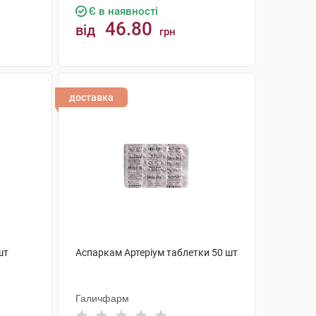
Є в наявності
46.80
від
грн
КУПИТИ
доставка
шт
Аспаркам Артеріум таблетки 50 шт
Галичфарм