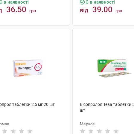
Є в наявності
Є в наявності
36.50
39.00
д
від
грн
грн
КУПИТИ
КУПИТИ
опрол таблетки 2,5 мг 20 шт
Бісопролол Тева таблетки 5
шт
рмак
Меркле