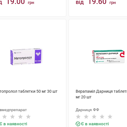
19.00
19.60
д
від
грн
грн
КУПИТИ
КУПИТИ
топролол таблетки 50 мг 30 шт
Верапаміл Дарниця таблет
мг 20 шт
ївмедпрепарат
Дарниця ФФ
Є в наявності
Є в наявності