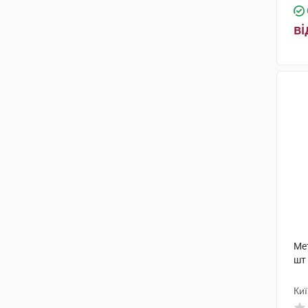
ві
Ме
шт
Ки