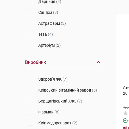
Дарниця
(4)
Сандоз
(8)
Астрафарм
(3)
Тева
(4)
Артеріум
(2)
Виробник
Здоров'я ФК
(7)
Ат
Київський вітамінний завод
(5)
20
Борщагівський ХФЗ
(7)
Зд
Фармак
(8)
Київмедпрепарат
(2)
ві