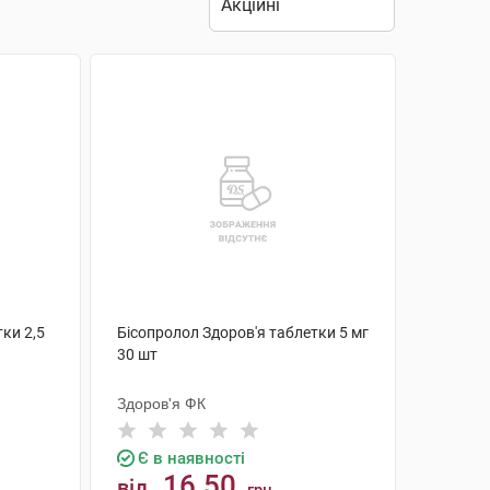
ки 2,5
Бісопролол Здоров'я таблетки 5 мг
30 шт
Здоров'я ФК
Є в наявності
16.50
від