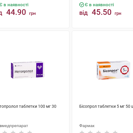
Є в наявності
Є в наявності
44.90
45.50
д
від
грн
грн
КУПИТИ
КУПИТИ
топролол таблетки 100 мг 30
Бісопрол таблетки 5 мг 50 
ївмедпрепарат
Фармак