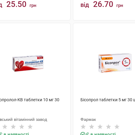
25.50
26.70
д
від
грн
грн
КУПИТИ
КУПИТИ
сопролол-КВ таблетки 10 мг 30
Бісопрол таблетки 5 мг 30 
вський вітамінний завод
Фармак
Є в наявності
Є в наявності