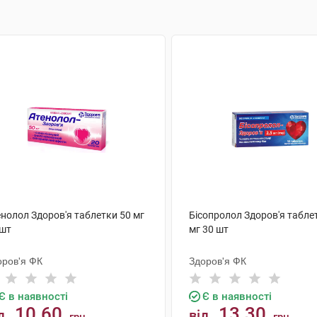
енолол Здоров'я таблетки 50 мг
Бісопролол Здоров'я таблет
 шт
мг 30 шт
оров'я ФК
Здоров'я ФК
Є в наявності
Є в наявності
10.60
13.30
д
від