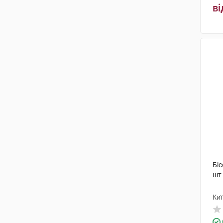
ві
Бі
шт
Киї