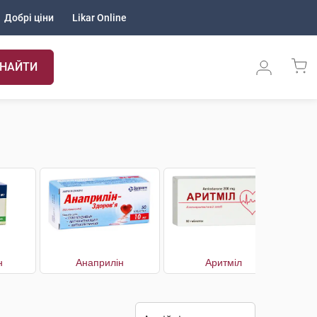
Добрі ціни
Likar Online
НАЙТИ
н
Анаприлін
Аритміл