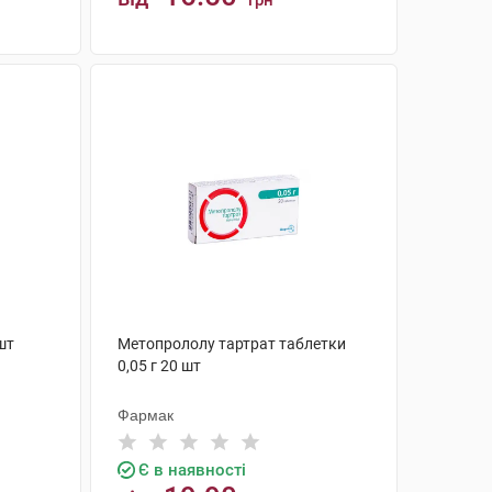
грн
КУПИТИ
шт
Метопрололу тартрат таблетки
0,05 г 20 шт
Фармак
Є в наявності