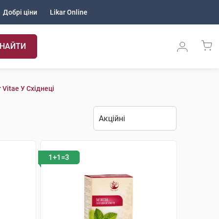
Добрі ціни
Likar Online
НАЙТИ
 Vitae У Східнеці
1+1=3