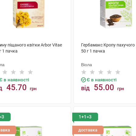
ну піщаного квітки Arbor Vitae
Гербамакс Кропу пахучого
г 1 пачка
50 г 1 пачка
ола
Віола
Є в наявності
Є в наявності
45.70
55.00
д
від
грн
грн
КУПИТИ
КУПИТИ
=3
1+1=3
тавка
доставка