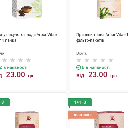
пу пахучого плоди Arbor Vitae
Причепи трава Arbor Vitae 1
г 1 пачка
фільтр-пакетів
ола
Віола
Є в наявності
Є в наявності
23.00
23.00
д
від
грн
грн
КУПИТИ
КУПИТИ
=3
1+1=3
доставка