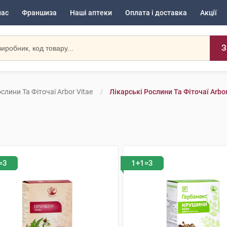
нас
Франшиза
Наші аптеки
Оплата і доставка
Акції
З
слини Та Фіточаї Arbor Vitae
Лікарські Рослини Та Фіточаї Arbor
=3
1+1=3