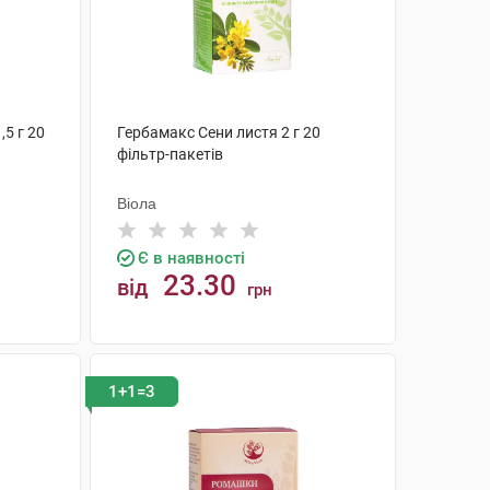
,5 г 20
Гербамакс Сени листя 2 г 20
фільтр-пакетів
Віола
Є в наявності
23.30
від
грн
КУПИТИ
1+1=3