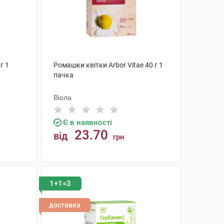
г 1
Ромашки квітки Arbor Vitae 40 г 1
пачка
Віола
Є в наявності
23.70
від
грн
КУПИТИ
1+1=3
доставка