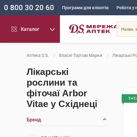
0 800 30 20 60
Програми для клієнтів
Робота у 
Каталог
Аптека D.S.
Власні Торгові Марки
Лікарські Ро
Лікарські
рослини та
фіточаї Arbor
1+1
Vitae у Східнеці
Бренд