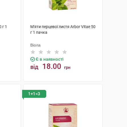
 г 1
М'яти перцевої листя Arbor Vitae 50
г 1 пачка
Віола
Є в наявності
18.00
від
грн
КУПИТИ
1+1=3