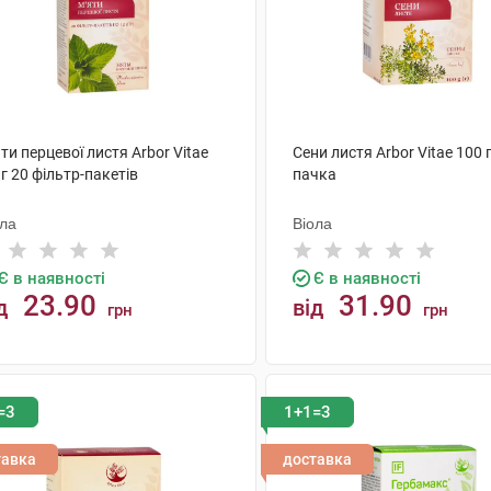
ти перцевої листя Arbor Vitae
Сени листя Arbor Vitae 100 г
 г 20 фільтр-пакетів
пачка
ола
Віола
Є в наявності
Є в наявності
23.90
31.90
д
від
грн
грн
КУПИТИ
КУПИТИ
=3
1+1=3
тавка
доставка