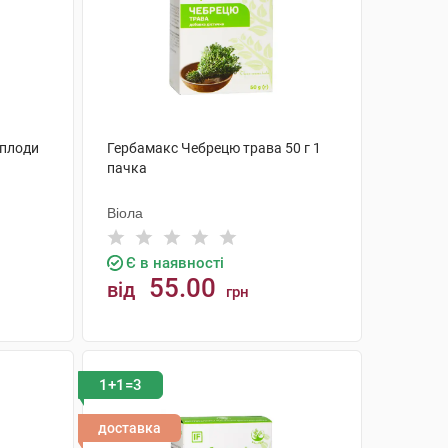
 плоди
Гербамакс Чебрецю трава 50 г 1
пачка
Віола
Є в наявності
55.00
від
грн
КУПИТИ
1+1=3
доставка