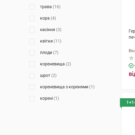
трава
(16)
кора
(4)
насіння
(3)
Ге
па
квітки
(11)
Ві
плоди
(7)
кореневища
(2)
ві
шрот
(2)
кореневища з коренями
(1)
корені
(1)
1+1