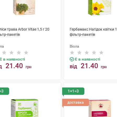
іси трава Arbor Vitae 1,5 г 20
Гербамакс Нагідок квітки 1,
ьтр-пакетів
фільтр-пакетів
ола
Віола
Є в наявності
Є в наявності
21.40
21.40
д
від
грн
грн
КУПИТИ
КУПИТИ
=3
1+1=3
доставка