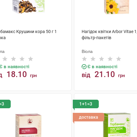
рбамакс Крушини кора 50 г 1
Нагідок квітки Arbor Vitae 1
чка
фільтр-пакетів
ола
Віола
Є в наявності
Є в наявності
18.10
21.10
д
від
грн
грн
КУПИТИ
КУПИТИ
=3
1+1=3
доставка