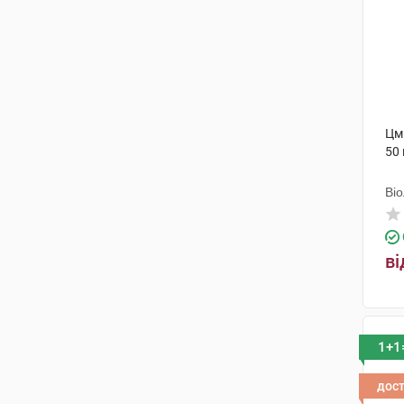
Цми
50 
Ві
ві
1+1
дос