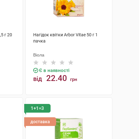
5 г 20
Нагідок квітки Arbor Vitae 50 г 1
пачка
Віола
Є в наявності
22.40
від
грн
КУПИТИ
1+1=3
доставка