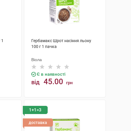
 1
Гербамакс Шрот насіння льону
100 г 1 пачка
Віола
Є в наявності
45.00
від
грн
КУПИТИ
1+1=3
доставка