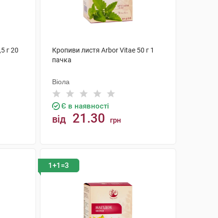
,5 г 20
Кропиви листя Arbor Vitae 50 г 1
пачка
Віола
Є в наявності
21.30
від
грн
КУПИТИ
1+1=3