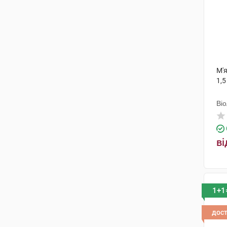
М'я
1,5
Ві
ві
1+1
дос