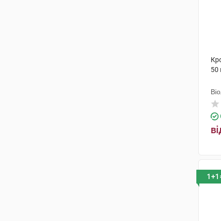
Кро
50 
Ві
ві
1+1