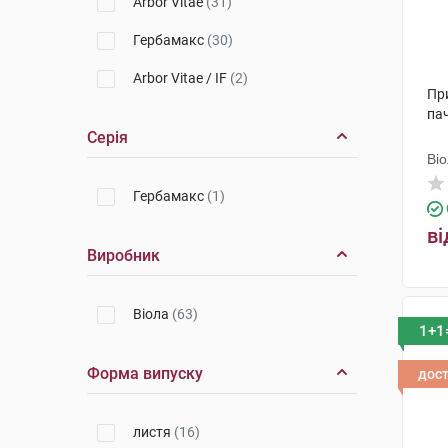
Arbor Vitae
(31)
Гербамакс
(30)
Arbor Vitae / IF
(2)
При
па
Серія
Ві
Гербамакс
(1)
ві
Виробник
Віола
(63)
1+1
Форма випуску
дос
листя
(16)