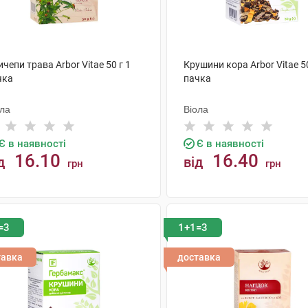
чепи трава Arbor Vitae 50 г 1
Крушини кора Arbor Vitae 50
чка
пачка
ола
Віола
Є в наявності
Є в наявності
16.10
16.40
д
від
грн
грн
КУПИТИ
КУПИТИ
=3
1+1=3
тавка
доставка