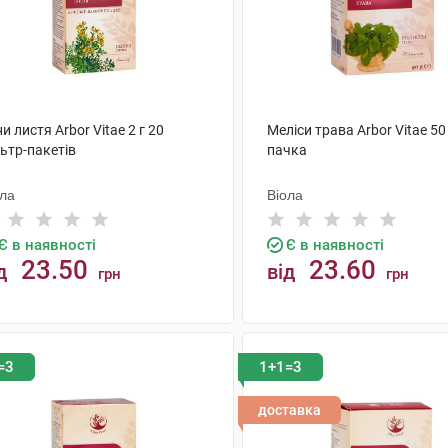
и листя Arbor Vitae 2 г 20
Меліси трава Arbor Vitae 50 
ьтр-пакетів
пачка
ола
Віола
Є в наявності
Є в наявності
23.50
23.60
д
від
грн
грн
КУПИТИ
КУПИТИ
=3
1+1=3
доставка