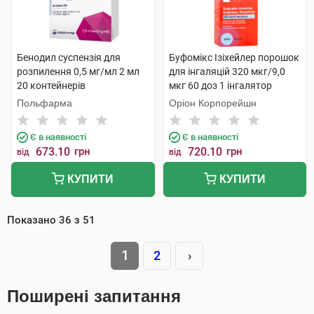
Бенодил суспензія для
Буфомікс Ізіхейлер порошок
розпилення 0,5 мг/мл 2 мл
для інгаляцій 320 мкг/9,0
20 контейнерів
мкг 60 доз 1 інгалятор
Польфарма
Оріон Корпорейшн
Є в наявності
Є в наявності
673.10
грн
720.10
грн
від
від
КУПИТИ
КУПИТИ
Показано
36
з
51
1
2
›
Поширені запитання