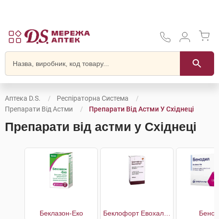
Аптека D.S.
Респіраторна Система
Препарати Від Астми
Препарати Від Астми У Східнеці
Препарати від астми у Східнеці
Беклазон-Еко
Беклофорт Евохалер
Бенод