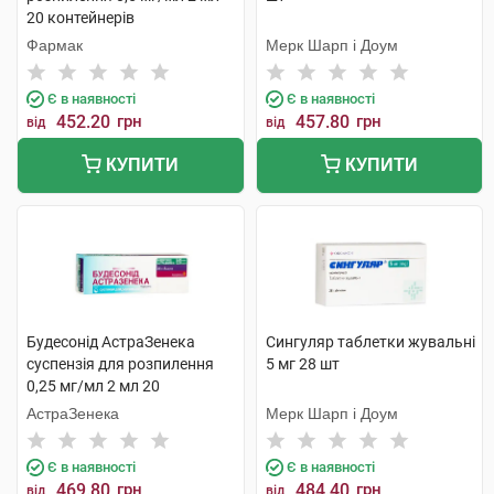
20 контейнерів
Фармак
Мерк Шарп і Доум
Є в наявності
Є в наявності
452.20
грн
457.80
грн
від
від
КУПИТИ
КУПИТИ
Будесонід АстраЗенека
Сингуляр таблетки жувальні
суспензія для розпилення
5 мг 28 шт
0,25 мг/мл 2 мл 20
контейнерів
АстраЗенека
Мерк Шарп і Доум
Є в наявності
Є в наявності
469.80
грн
484.40
грн
від
від