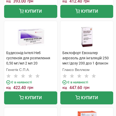
393.00
грн
412.40
грн
від
від
КУПИТИ
КУПИТИ
Будесонід-Інтелі Неб
Беклофорт Евохалер
суспензія для розпилення
аерозоль для інгаляцій 250
0,50 мг/мл 2 мл 20
мкг/дозу 200 доз 1 флакон
контейнерів
Генетік С.П.А.
Глаксо Веллком
Є в наявності
Є в наявності
422.40
грн
447.60
грн
від
від
КУПИТИ
КУПИТИ