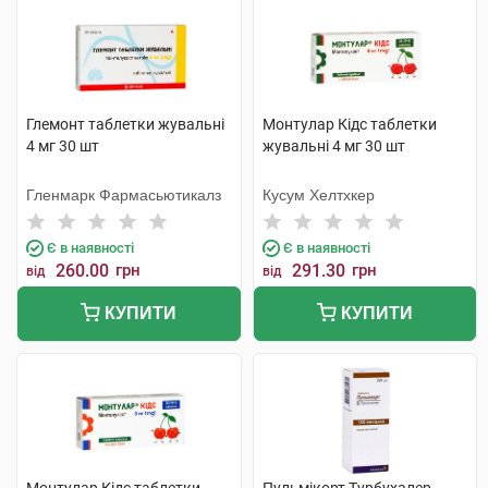
Глемонт таблетки жувальні
Монтулар Кідс таблетки
4 мг 30 шт
жувальні 4 мг 30 шт
Гленмарк Фармасьютикалз
Кусум Хелтхкер
Є в наявності
Є в наявності
260.00
грн
291.30
грн
від
від
КУПИТИ
КУПИТИ