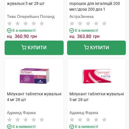
жувальні 5 мг 28 шт
порошок для інгаляцій 200
мкг/доза 200 доз 1
інгалятор
Тева Оперейшнз Поланд
АстраЗенека
Є в наявності
Є в наявності
360.90
грн
363.80
грн
від
від
КУПИТИ
КУПИТИ
Мілукант таблетки жувальні
Мілукант таблетки жувальні
4 мг 28 шт
5 мг 28 шт
Адамед Фарма
Адамед Фарма
Є в наявності
Є в наявності