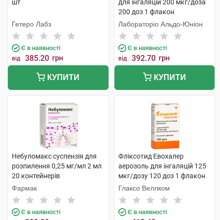
шт
для інгаляцій 200 мкг/доза
200 доз 1 флакон
Гетеро Лабз
Лабораторіо Альдо-Юніон
Є в наявності
Є в наявності
385.20
грн
392.70
грн
від
від
КУПИТИ
КУПИТИ
Небуломакс суспензія для
Фліксотид Евохалер
розпилення 0,25 мг/мл 2 мл
аерозоль для інгаляцій 125
20 контейнерів
мкг/дозу 120 доз 1 флакон
Фармак
Глаксо Веллком
Є в наявності
Є в наявності