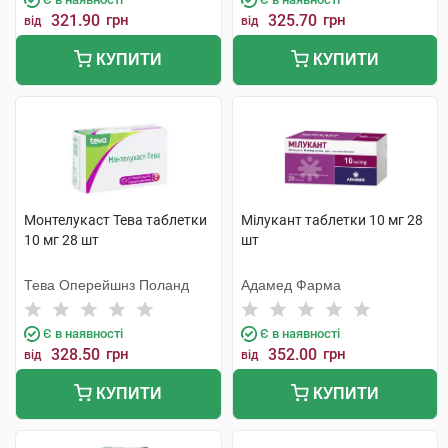
321.90
грн
325.70
грн
від
від
КУПИТИ
КУПИТИ
Монтелукаст Тева таблетки
Мілукант таблетки 10 мг 28
10 мг 28 шт
шт
Тева Оперейшнз Поланд
Адамед Фарма
Є в наявності
Є в наявності
328.50
грн
352.00
грн
від
від
КУПИТИ
КУПИТИ