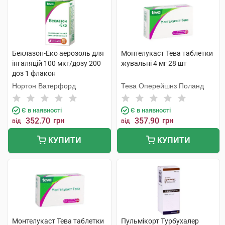
Беклазон-Еко аерозоль для
Монтелукаст Тева таблетки
інгаляцій 100 мкг/дозу 200
жувальні 4 мг 28 шт
доз 1 флакон
Нортон Ватерфорд
Тева Оперейшнз Поланд
Є в наявності
Є в наявності
352.70
грн
357.90
грн
від
від
КУПИТИ
КУПИТИ
Монтелукаст Тева таблетки
Пульмікорт Турбухалер