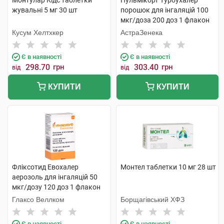
Монтулар Кідс таблетки
Пульмікорт Турбухалер
жувальні 5 мг 30 шт
порошок для інгаляцій 100
мкг/доза 200 доз 1 флакон
Кусум Хелтхкер
АстраЗенека
Є в наявності
Є в наявності
298.70
грн
303.40
грн
від
від
КУПИТИ
КУПИТИ
Фліксотид Евохалер
Монтел таблетки 10 мг 28 шт
аерозоль для інгаляцій 50
мкг/дозу 120 доз 1 флакон
Глаксо Веллком
Борщагівський ХФЗ
Є в наявності
Є в наявності