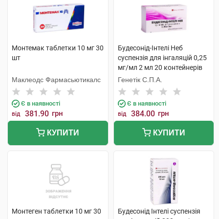
Монтемак таблетки 10 мг 30
Будесонід-Інтелі Неб
шт
суспензія для інгаляцій 0,25
мг/мл 2 мл 20 контейнерів
Маклеодс Фармасьютикалс
Генетік С.П.А.
Є в наявності
Є в наявності
381.90
грн
384.00
грн
від
від
КУПИТИ
КУПИТИ
Монтеген таблетки 10 мг 30
Будесонід Інтелі суспензія