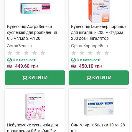
Будесонід АстраЗенека
Будесонід Ізіхейлер порошок
суспензія для розпилення
для інгаляцій 200 мкг/доза
0,5 мг/мл 2 мл 20
200 доз 1 інгалятор
контейнерів
АстраЗенека
Оріон Корпорейшн
Є в наявності
Є в наявності
449.60
грн
450.10
грн
від
від
КУПИТИ
КУПИТИ
Небуломакс суспензія для
Сингуляр таблетки 10 мг 28
розпилення 0,5 мг/мл 2 мл
шт