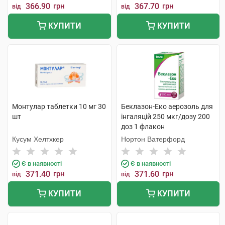
366.90
грн
367.70
грн
від
від
КУПИТИ
КУПИТИ
Монтулар таблетки 10 мг 30
Беклазон-Еко аерозоль для
шт
інгаляцій 250 мкг/дозу 200
доз 1 флакон
Кусум Хелтхкер
Нортон Ватерфорд
Є в наявності
Є в наявності
371.40
грн
371.60
грн
від
від
КУПИТИ
КУПИТИ