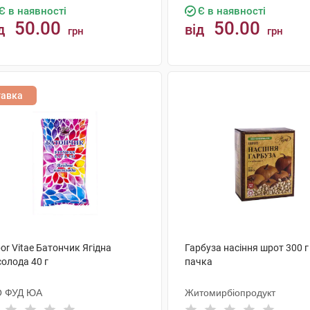
Є в наявності
Є в наявності
50.00
50.00
д
від
грн
грн
КУПИТИ
КУПИТИ
тавка
or Vitae Батончик Ягідна
Гарбуза насіння шрот 300 г
олода 40 г
пачка
О ФУД ЮА
Житомирбіопродукт