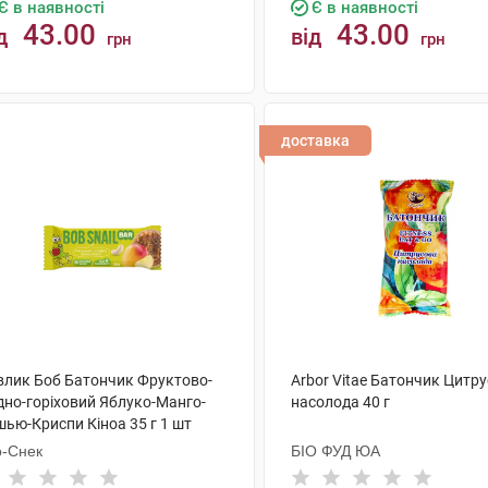
Є в наявності
Є в наявності
43.00
43.00
д
від
грн
грн
КУПИТИ
КУПИТИ
доставка
влик Боб Батончик Фруктово-
Arbor Vitae Батончик Цитр
дно-горіховий Яблуко-Манго-
насолода 40 г
шью-Криспи Кіноа 35 г 1 шт
о-Снек
БІО ФУД ЮА