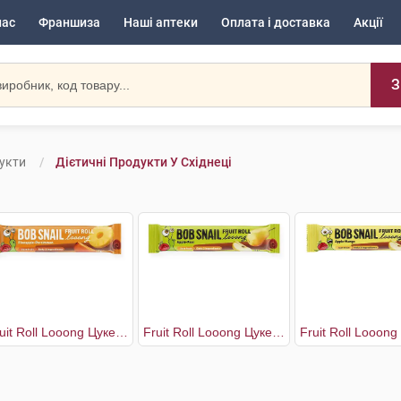
нас
Франшиза
Наші аптеки
Оплата і доставка
Акції
З
дукти
Дієтичні Продукти У Східнеці
Fruit Roll Looong Цукерки Хурма-Ананас
Fruit Roll Looong Цукерки Яблуко-груша