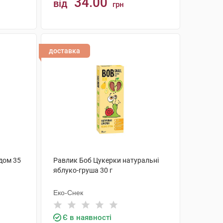
34.00
від
грн
КУПИТИ
доставка
едом 35
Равлик Боб Цукерки натуральні
яблуко-груша 30 г
Еко-Снек
Є в наявності