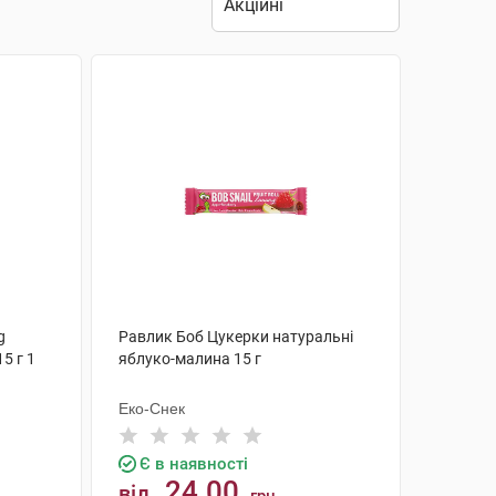
g
Равлик Боб Цукерки натуральні
5 г 1
яблуко-малина 15 г
Еко-Снек
Є в наявності
24.00
від