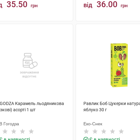
35.50
36.00
д
від
грн
грн
КУПИТИ
КУПИТИ
GODZA Карамель льодяникова
Равлик Боб Цукерки натур
зкові) асорті 1 шт
яблуко 30 г
В Гогодза
Еко-Снек
Є в наявності
Є в наявності