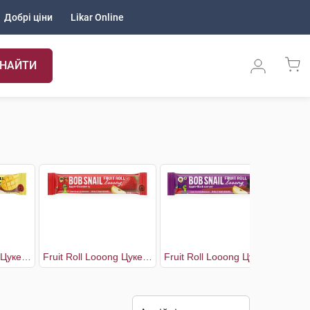
Добрі ціни
Likar Online
НАЙТИ
Fruit Roll Looong Цукерки Яблуко-манго
Fruit Roll Looong Цукерки Яблуко-полуниця
Fruit Roll Looong Цукерки Яблуко-чорна смородина