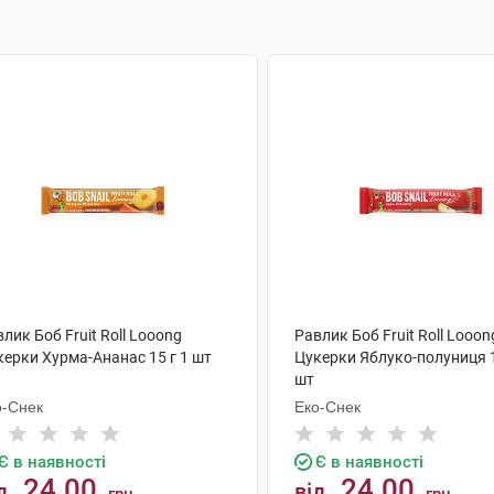
лик Боб Fruit Roll Looong
Равлик Боб Fruit Roll Looon
керки Хурма-Ананас 15 г 1 шт
Цукерки Яблуко-полуниця 1
шт
о-Снек
Еко-Снек
Є в наявності
Є в наявності
24.00
24.00
д
від