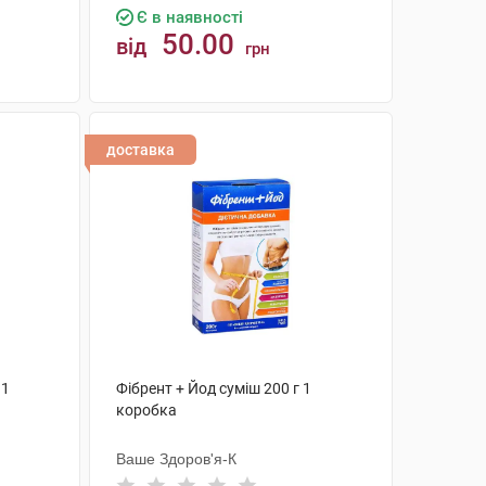
Є в наявності
50.00
від
грн
КУПИТИ
доставка
 1
Фібрент + Йод суміш 200 г 1
коробка
Ваше Здоров'я-К