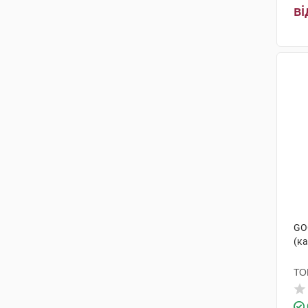
ві
GO
(ка
ТО