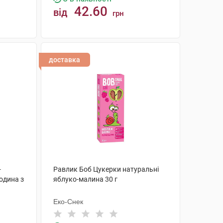
42.60
від
грн
КУПИТИ
доставка
-
Равлик Боб Цукерки натуральні
одина з
яблуко-малина 30 г
Еко-Снек