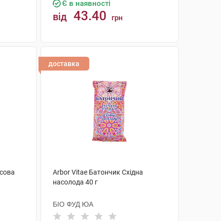
Є в наявності
43.40
від
грн
КУПИТИ
доставка
усова
Arbor Vitae Батончик Східна
насолода 40 г
БІО ФУД ЮА