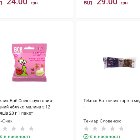
24.00
29.00
д
від
грн
грн
КУПИТИ
КУПИТИ
влик Боб Снек фруктовий-
Tekmar Батончик горіх з м
дний яблуко-малина з 12
г
яців 20 г 1 пакет
о-Снек
Текмар Словенско
Є в наявності
Є в наявності