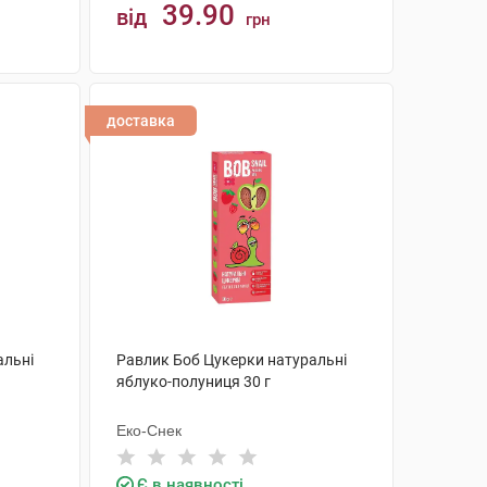
39.90
від
грн
КУПИТИ
доставка
альні
Равлик Боб Цукерки натуральні
яблуко-полуниця 30 г
Еко-Снек
Є в наявності