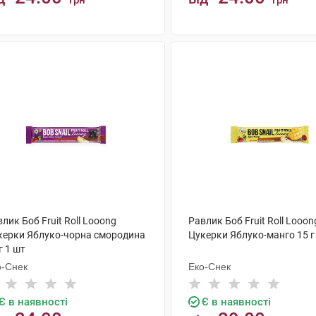
грн
грн
КУПИТИ
КУПИТИ
лик Боб Fruit Roll Looong
Равлик Боб Fruit Roll Looon
керки Яблуко-чорна смородина
Цукерки Яблуко-манго 15 г
г 1 шт
о-Снек
Еко-Снек
Є в наявності
Є в наявності