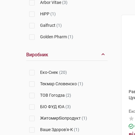
Arbor Vitae
(3)
HiPP
(1)
Galfruct
(1)
Golden Pharm
(1)
Виробник
Еко-Снек
(20)
Текмар Словенско
(1)
Рав
ТОВ Гогодза
(2)
Цу
БІО ФУД ЮА
(3)
Ек
Житомирбіопродукт
(1)
Ваше Здоров'я-К
(1)
ві