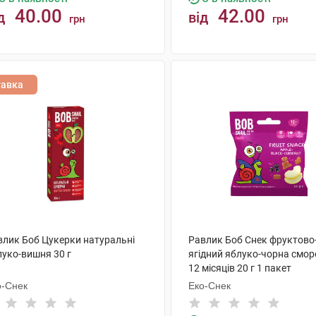
40.00
42.00
д
від
грн
грн
КУПИТИ
КУПИТИ
тавка
влик Боб Цукерки натуральні
Равлик Боб Снек фруктово
луко-вишня 30 г
ягідний яблуко-чорна смор
12 місяців 20 г 1 пакет
о-Снек
Еко-Снек