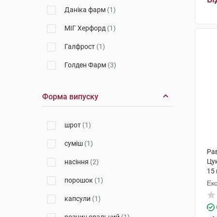
Даніка фарм
(1)
МІГ Херфорд
(1)
Галфрост
(1)
Голден Фарм
(3)
Технобіо
(1)
Форма випуску
Ерсель Фарма
(1)
шрот
(1)
суміш
(1)
Рав
Цу
насіння
(2)
15 
порошок
(1)
Ек
капсули
(1)