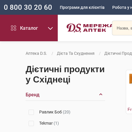
0 800 30 20 60
Програми для клієнтів
Робота у 
Каталог
Аптека D.S.
Дієта Та Схуднення
Дієтичні Про
Дієтичні продукти
у Східнеці
Бренд
Равлик Боб
(20)
Tekmar
(1)