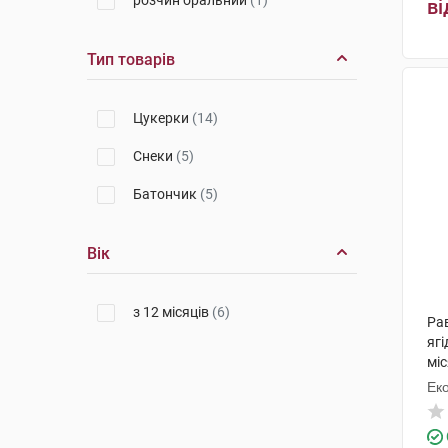
розчин оральний
(1)
ві
Тип товарів
Цукерки
(14)
Снеки
(5)
Батончик
(5)
Вік
з 12 місяців
(6)
Ра
ягі
міс
Ек