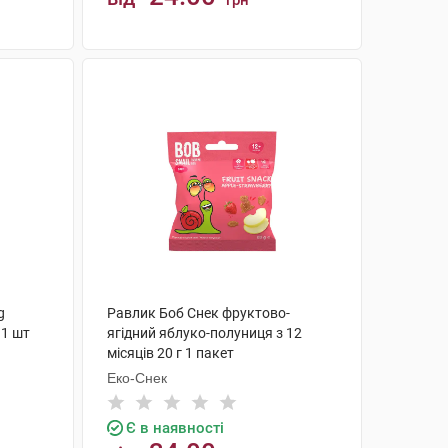
грн
КУПИТИ
g
Равлик Боб Снек фруктово-
 1 шт
ягідний яблуко-полуниця з 12
місяців 20 г 1 пакет
Еко-Снек
Є в наявності