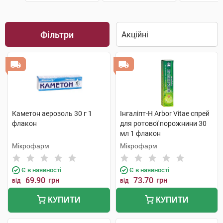
Фільтри
Каметон аерозоль 30 г 1
Інгаліпт-Н Arbor Vitae спрей
флакон
для ротової порожнини 30
мл 1 флакон
Мікрофарм
Мікрофарм
Є в наявності
Є в наявності
69.90
грн
73.70
грн
від
від
КУПИТИ
КУПИТИ