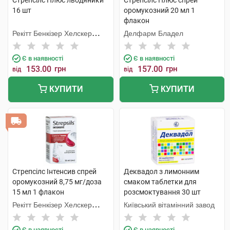
Стрепсілс Плюс льодяники
Стрепсілс Плюс спрей
16 шт
оромукозний 20 мл 1
флакон
Рекітт Бенкізер Хелскер
Делфарм Бладел
Інтернешнл
Є в наявності
Є в наявності
153.00
грн
157.00
грн
від
від
КУПИТИ
КУПИТИ
Стрепсілс Інтенсив спрей
Деквадол з лимонним
оромукозний 8,75 мг/доза
смаком таблетки для
15 мл 1 флакон
розсмоктування 30 шт
Рекітт Бенкізер Хелскер
Київський вітамінний завод
Інтернешнл
Є в наявності
Є в наявності