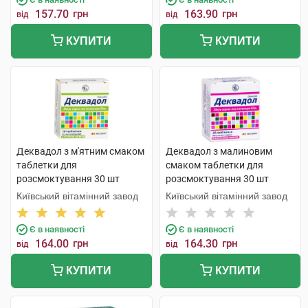
157.70
грн
163.90
грн
від
від
КУПИТИ
КУПИТИ
Деквадол з м'ятним смаком
Деквадол з малиновим
таблетки для
смаком таблетки для
розсмоктування 30 шт
розсмоктування 30 шт
Київський вітамінний завод
Київський вітамінний завод
Є в наявності
Є в наявності
164.00
грн
164.30
грн
від
від
КУПИТИ
КУПИТИ