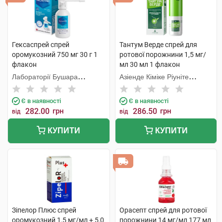
Гексаспрей спрей
Тантум Верде спрей для
оромукозний 750 мг 30 г 1
ротової порожнини 1,5 мг/
флакон
мл 30 мл 1 флакон
Лабораторії Бушара
Азіенде Кіміке Ріуніте
Рекордаті
Анжеліні Франческо
Є в наявності
Є в наявності
282.00
грн
286.50
грн
від
від
КУПИТИ
КУПИТИ
Зіпелор Плюс спрей
Орасепт спрей для ротової
оромукозний 1,5 мг/мл + 5,0
порожнини 14 мг/мл 177 мл