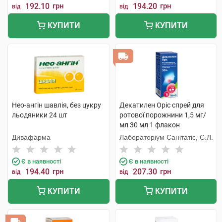
192.10
грн
194.20
грн
від
від
КУПИТИ
КУПИТИ
Нео-ангін шавлія, без цукру
Декатилен Оріс спрей для
льодяники 24 шт
ротової порожнини 1,5 мг/
мл 30 мл 1 флакон
Дивафарма
Лабораторіум Санітатіс, С.Л.
Є в наявності
Є в наявності
194.40
грн
207.30
грн
від
від
КУПИТИ
КУПИТИ