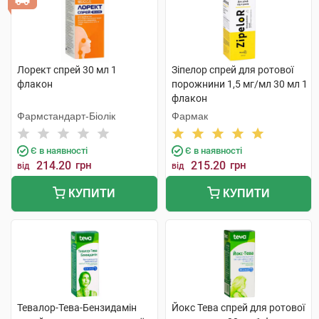
Лорект спрей 30 мл 1
Зіпелор спрей для ротової
флакон
порожнини 1,5 мг/мл 30 мл 1
флакон
Фармстандарт-Біолік
Фармак
Є в наявності
Є в наявності
214.20
грн
215.20
грн
від
від
КУПИТИ
КУПИТИ
Тевалор-Тева-Бензидамін
Йокс Тева спрей для ротової