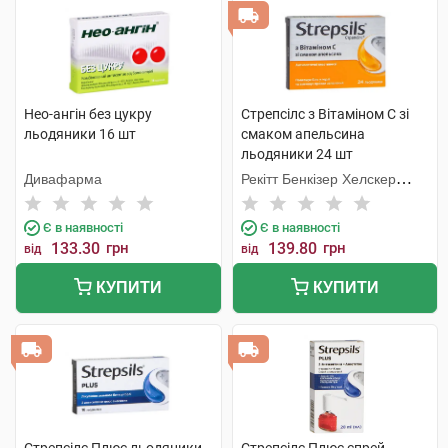
Нео-ангін без цукру
Стрепсілс з Вітаміном C зі
льодяники 16 шт
смаком апельсина
льодяники 24 шт
Дивафарма
Рекітт Бенкізер Хелскер
Інтернешнл
Є в наявності
Є в наявності
133.30
грн
139.80
грн
від
від
КУПИТИ
КУПИТИ