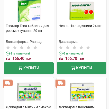
Тевалор Тева таблетки для
Нео-ангін льодяники 24 шт
розсмоктування 20 шт
Балканфарма-Разград
Дивафарма
Є в наявності
Є в наявності
166.40
грн
166.70
грн
від
від
КУПИТИ
КУПИТИ
Деквадол з м'ятним смаком
Деквадол з лимонним