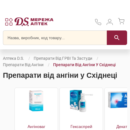
Аптека D.S.
Препарати Від ГРВІ Та Застуди
Препарати Від Ангіни
Препарати Від Ангіни У Східнеці
Препарати від ангіни у Східнеці
Ангіноваг
Гексаспрей
Декати