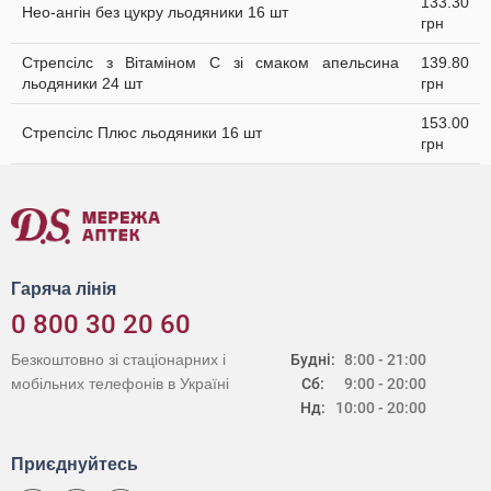
133.30
Нео-ангін без цукру льодяники 16 шт
грн
Стрепсілс з Вітаміном C зі смаком апельсина
139.80
льодяники 24 шт
грн
153.00
Стрепсілс Плюс льодяники 16 шт
грн
Гаряча лінія
0 800 30 20 60
Безкоштовно зі стаціонарних і
Будні:
8:00 - 21:00
мобільних телефонів в Україні
Сб:
9:00 - 20:00
Нд:
10:00 - 20:00
Приєднуйтесь