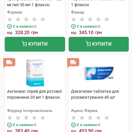
мг/мл 30 мл 1 флакон
1 флакон
Фармак
Фамар
Є в наявності
Є в наявності
328.20
грн
345.10
грн
від
від
КУПИТИ
КУПИТИ
Ангіноваг спрей для ротової
Декатилен таблетки для
порожнини 20 мл 1 флакон
розсмоктування 40 шт
Феррер Інтернасіональ
Ацино Фарма
Є в наявності
Є в наявності
383.40
грн
453.90
грн
від
від