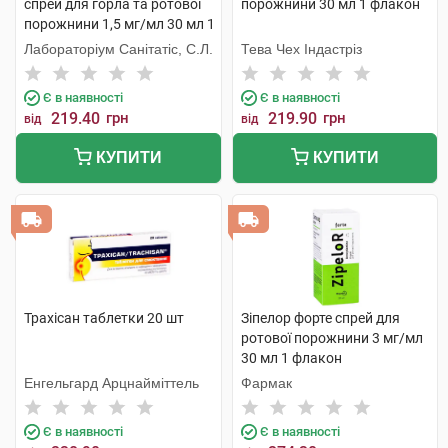
спрей для горла та ротової
порожнини 30 мл 1 флакон
порожнини 1,5 мг/мл 30 мл 1
флакон
Лабораторіум Санітатіс, С.Л.
Тева Чех Індастріз
Є в наявності
Є в наявності
219.40
грн
219.90
грн
від
від
КУПИТИ
КУПИТИ
Трахісан таблетки 20 шт
Зіпелор форте спрей для
ротової порожнини 3 мг/мл
30 мл 1 флакон
Енгельгард Арцнайміттель
Фармак
Є в наявності
Є в наявності