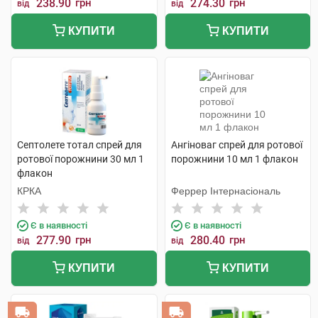
238.90
грн
274.30
грн
від
від
КУПИТИ
КУПИТИ
Септолете тотал спрей для
Ангіноваг спрей для ротової
ротової порожнини 30 мл 1
порожнини 10 мл 1 флакон
флакон
КРКА
Феррер Інтернасіональ
Є в наявності
Є в наявності
277.90
грн
280.40
грн
від
від
КУПИТИ
КУПИТИ