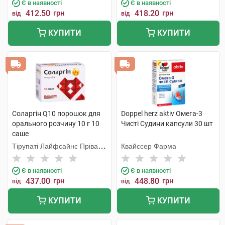
Є в наявності
Є в наявності
412.50
грн
418.20
грн
від
від
КУПИТИ
КУПИТИ
Соларгін Q10 порошок для
Doppel herz aktiv Омега-3
орального розчину 10 г 10
Чисті Судини капсули 30 шт
саше
Тірупаті Лайфсайнс Пріват
Квайссер Фарма
Лімітед
Є в наявності
Є в наявності
437.00
грн
448.80
грн
від
від
КУПИТИ
КУПИТИ