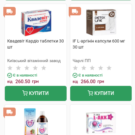
Квадевіт Кардіо таблетки 30
IF L-аргінін капсули 600 мг
шт
30 шт
Київський вітамінний завод
Чарлі ПП
Є в наявності
Є в наявності
260.50
грн
266.00
грн
від
від
КУПИТИ
КУПИТИ