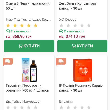
Омега 3 Платинум капсули
Zest Омега Концентрат
60 шт
капсули 30 шт
Нью Фуд Текнолоджіс Ко.
ХС Кловер
Лтд
Є в наявності
Є в наявності
368.90
грн
374.10
грн
від
від
КУПИТИ
КУПИТИ
Геровітал Плюс розчин
IF Полівіт Комплекс Кардіо
оральний 700 мл 1 флакон
капсули 30 шт
Др. Тайсс Натурварен
Вітаміни