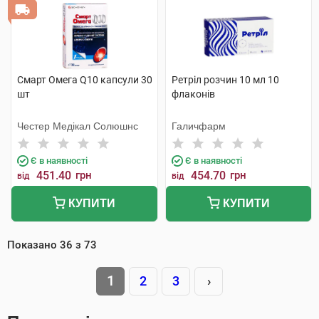
Смарт Омега Q10 капсули 30
Ретріл розчин 10 мл 10
шт
флаконів
Честер Медікал Солюшнс
Галичфарм
Є в наявності
Є в наявності
451.40
грн
454.70
грн
від
від
КУПИТИ
КУПИТИ
Показано
36
з
73
1
2
3
›