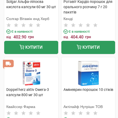
Solgar Альфа-ліпоєва
Ротавіт Кардіо порошок для
кислота капсули 60 мг 30 шт
орального розчину 7 г 20
пакетів
Солгар Вітамін енд Херб
Кенді
Є в наявності
Є в наявності
402.90
грн
404.40
грн
від
від
КУПИТИ
КУПИТИ
Doppel herz aktiv Омега-3
Аміневрин порошок 10 стіків
капсули 800 мг 30 шт
Квайссер Фарма
Актілайф Нутрішн ТОВ