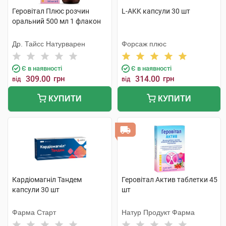
Геровітал Плюс розчин
L-AKK капсули 30 шт
оральний 500 мл 1 флакон
Др. Тайсс Натурварен
Форсаж плюс
Є в наявності
Є в наявності
309.00
грн
314.00
грн
від
від
КУПИТИ
КУПИТИ
Кардіомагніл Тандем
Геровітал Актив таблетки 45
капсули 30 шт
шт
Фарма Старт
Натур Продукт Фарма