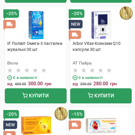
−25%
−20%
NEW
IF Полівіт Омега-3 пастилки
Arbor Vitae Коензим Q10
жувальні 30 шт
капсули 30 шт
Віола
АТ Пайра
Є в наявності
Є в наявності
300.00
280.00
грн
грн
від
400.00
від
350.00
КУПИТИ
КУПИТИ
−20%
−15%
NEW