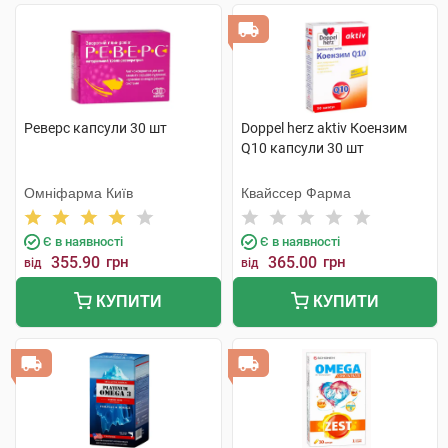
Реверс капсули 30 шт
Doppel herz aktiv Коензим
Q10 капсули 30 шт
Омніфарма Київ
Квайссер Фарма
Є в наявності
Є в наявності
355.90
грн
365.00
грн
від
від
КУПИТИ
КУПИТИ