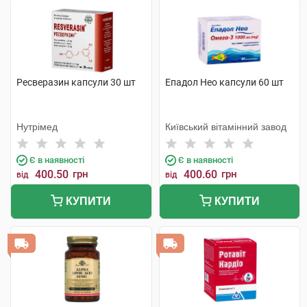
Ресверазин капсули 30 шт
Епадол Нео капсули 60 шт
Нутрімед
Київський вітамінний завод
Є в наявності
Є в наявності
400.50
грн
400.60
грн
від
від
КУПИТИ
КУПИТИ