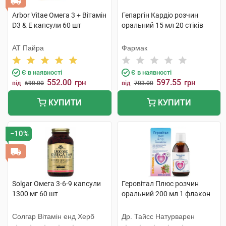
Arbor Vitae Омега 3 + Вітамін
Гепаргін Кардіо розчин
D3 & Е капсули 60 шт
оральний 15 мл 20 стіків
АТ Пайра
Фармак
Є в наявності
Є в наявності
552.00
597.55
грн
грн
від
690.00
від
703.00
КУПИТИ
КУПИТИ
−10%
Solgar Омега 3-6-9 капсули
Геровітал Плюс розчин
1300 мг 60 шт
оральний 200 мл 1 флакон
Солгар Вітамін енд Херб
Др. Тайсс Натурварен