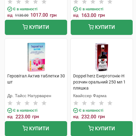
Є в наявності
Є в наявності
1017.00
грн
163.00
грн
від
1130.00
від
КУПИТИ
КУПИТИ
Геровітал Актив таблетки 30
Doppel herz Енерготонік-H
шт
розчин оральний 250 мл 1
пляшка
Др. Тайсс Натурварен
Квайссер Фарма
Є в наявності
Є в наявності
223.00
грн
232.00
грн
від
від
КУПИТИ
КУПИТИ