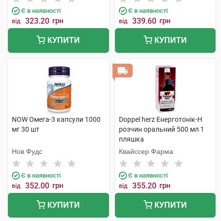
Є в наявності
Є в наявності
323.20
грн
339.60
грн
від
від
КУПИТИ
КУПИТИ
NOW Омега-3 капсули 1000
Doppel herz Енерготонік-H
мг 30 шт
розчин оральний 500 мл 1
пляшка
Нов Фудс
Квайссер Фарма
Є в наявності
Є в наявності
352.00
грн
355.20
грн
від
від
КУПИТИ
КУПИТИ