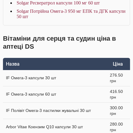
Solgar Ресвератрол капсули 100 мг 60 шт
Solgar Потрійна Омега-3 950 мг ЕПК та ДГК капсули
50 шт
Вітаміни для серця та судин ціна в
аптеці DS
Назва
Ціна
276.50
IF Омега-3 капсули 30 шт
грн
416.50
IF Омега-3 капсули 60 шт
грн
300.00
IF Полівіт Омега-3 пастилки жувальні 30 шт
грн
280.00
Arbor Vitae Коензим Q10 капсули 30 шт
грн