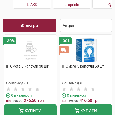
L-AKK
L-аргінін
Q1
Фільтри
−30%
−30%
IF Омега-3 капсули 30 шт
IF Омега-3 капсули 60 шт
Сантамед ЛТ
Сантамед ЛТ
Є в наявності
Є в наявності
276.50
416.50
грн
грн
від
395.00
від
595.00
КУПИТИ
КУПИТИ