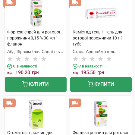
Фортеза спрей для ротової
Камістад-гель Н гель для
порожнини 0,15 % 30 мл 1
ротової порожнини 10 г 1
флакон
туба
Абді Ібрахім Ілач Санаї ве
Стада Арцнайміттель
Тіджарет
Є в наявності
Є в наявності
190.20
грн
195.50
грн
від
від
КУПИТИ
КУПИТИ
Стоматофіт розчин для
Фортеза розчин для ротової