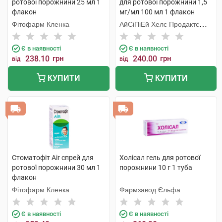
ротової порожнини 25 мл 1
для ротової порожнини 1,5
флакон
мг/мл 100 мл 1 флакон
Фітофарм Кленка
АйСіПіЕй Хелс Продактc
Лімітед
Є в наявності
Є в наявності
238.10
грн
240.00
грн
від
від
КУПИТИ
КУПИТИ
Стоматофіт Air спрей для
Холісал гель для ротової
ротової порожнини 30 мл 1
порожнини 10 г 1 туба
флакон
Фітофарм Кленка
Фармзавод Єльфа
Є в наявності
Є в наявності