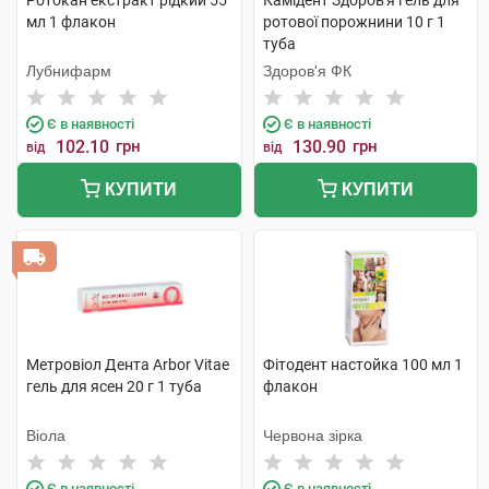
Ротокан екстракт рідкий 55
Камідент Здоров'я гель для
мл 1 флакон
ротової порожнини 10 г 1
туба
Лубнифарм
Здоров'я ФК
Є в наявності
Є в наявності
102.10
грн
130.90
грн
від
від
КУПИТИ
КУПИТИ
Метровіол Дента Arbor Vitae
Фітодент настойка 100 мл 1
гель для ясен 20 г 1 туба
флакон
Віола
Червона зірка
Є в наявності
Є в наявності