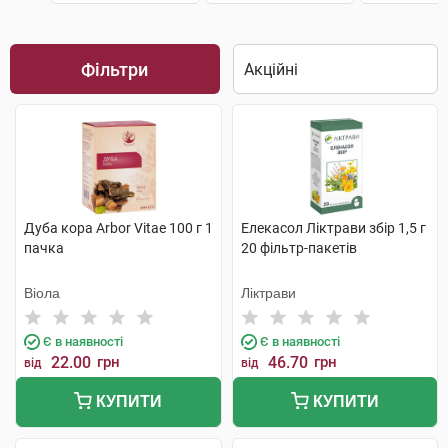
Фільтри
Дуба кора Arbor Vitae 100 г 1
Елекасол Ліктрави збір 1,5 г
пачка
20 фільтр-пакетів
Віола
Ліктрави
Є в наявності
Є в наявності
22.00
грн
46.70
грн
від
від
КУПИТИ
КУПИТИ