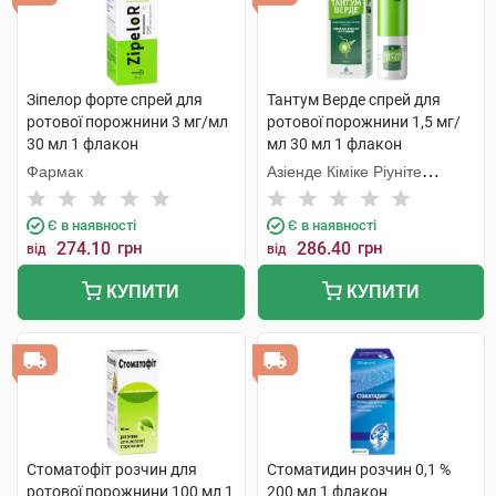
Зіпелор форте спрей для
Тантум Верде спрей для
ротової порожнини 3 мг/мл
ротової порожнини 1,5 мг/
30 мл 1 флакон
мл 30 мл 1 флакон
Фармак
Азіенде Кіміке Ріуніте
Анжеліні Франческо
Є в наявності
Є в наявності
274.10
грн
286.40
грн
від
від
КУПИТИ
КУПИТИ
Стоматофіт розчин для
Стоматидин розчин 0,1 %
ротової порожнини 100 мл 1
200 мл 1 флакон