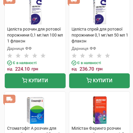
Целіста розчин для ротової
Целіста спрей для ротової
порожнини 0,1 мг/мл 100 мл
порожнини 0,1 мг/мл 50 мл 1
1 флакон
флакон
Дарниця ФФ
Дарниця ФФ
Є в наявності
Є в наявності
224.10
грн
236.70
грн
від
від
КУПИТИ
КУПИТИ
Стоматофіт А розчин для
Мілістан Фаринго розчин