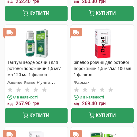
252.40
грн
260.30
грн
від
від
КУПИТИ
КУПИТИ
Тантум Верде розчин для
Зіпелор розчин для ротової
ротової порожнини 1,5 мг/
порожнини 1,5 мг/мл 100 мл
мл 120 мл 1 флакон
1 флакон
Азіенде Кіміке Ріуніте
Фармак
Анжеліні Франческо
Є в наявності
Є в наявності
267.90
грн
269.40
грн
від
від
КУПИТИ
КУПИТИ