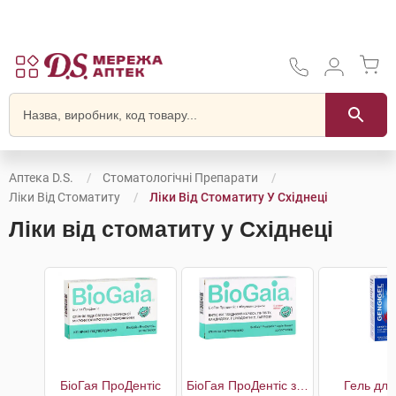
Аптека D.S.
Стоматологічні Препарати
Ліки Від Стоматиту
Ліки Від Стоматиту У Східнеці
Ліки від стоматиту у Східнеці
БіоГая ПроДентіс
БіоГая ПроДентіс з яблучним смаком
Гель для