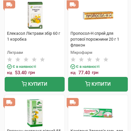
Елекасол Ліктрави збір 60 г
Пропосол-Н спрей для
1 коробка
ротової порожнини 20 г 1
флакон
Ліктрави
Мікрофарм
Є в наявності
Є в наявності
53.40
грн
77.40
грн
від
від
КУПИТИ
КУПИТИ