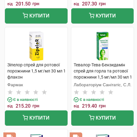
201.50
грн
207.30
грн
від
від
КУПИТИ
КУПИТИ
Зіпелор спрей для ротової
Тевалор-Тева-Бензидамін
порожнини 1,5 мг/мл 30 мл 1
спрей для горла та ротової
флакон
порожнини 1,5 мг/мл 30 мл 1
флакон
Фармак
Лабораторіум Санітатіс, С.Л.
Є в наявності
Є в наявності
215.20
грн
219.40
грн
від
від
КУПИТИ
КУПИТИ