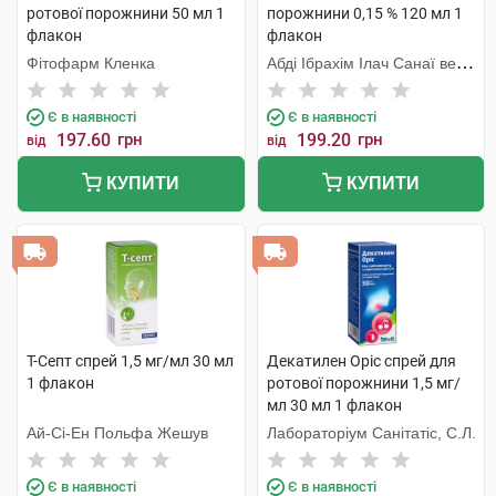
ротової порожнини 50 мл 1
порожнини 0,15 % 120 мл 1
флакон
флакон
Фітофарм Кленка
Абді Ібрахім Ілач Санаї ве
Тіджарет
Є в наявності
Є в наявності
197.60
грн
199.20
грн
від
від
КУПИТИ
КУПИТИ
Т-Септ спрей 1,5 мг/мл 30 мл
Декатилен Оріс спрей для
1 флакон
ротової порожнини 1,5 мг/
мл 30 мл 1 флакон
Ай-Сі-Ен Польфа Жешув
Лабораторіум Санітатіс, С.Л.
Є в наявності
Є в наявності