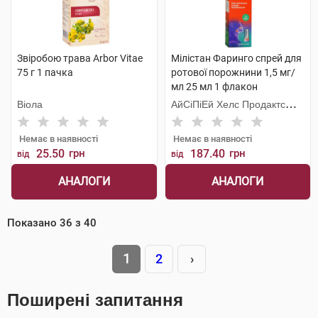
Звіробою трава Arbor Vitae
Мілістан Фаринго спрей для
75 г 1 пачка
ротової порожнини 1,5 мг/
мл 25 мл 1 флакон
Віола
АйСіПіЕй Хелс Продактc
Лімітед
Немає в наявності
Немає в наявності
25.50
грн
187.40
грн
від
від
АНАЛОГИ
АНАЛОГИ
Показано
36
з
40
1
2
›
Поширені запитання