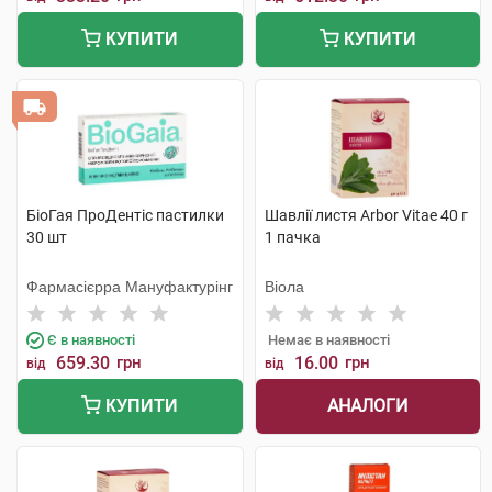
КУПИТИ
КУПИТИ
БіоГая ПроДентіс пастилки
Шавлії листя Arbor Vitae 40 г
30 шт
1 пачка
Фармасієрра Мануфактурінг
Віола
Є в наявності
Немає в наявності
659.30
грн
16.00
грн
від
від
АНАЛОГИ
КУПИТИ