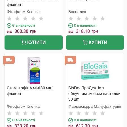
флакон
Фітофарм Кленка
Босналек
Є в наявності
Є в наявності
300.30
грн
318.10
грн
від
від
КУПИТИ
КУПИТИ
Стоматофіт А міні 30 мл 1
БіоГая ПроДентіс з
флакон
яблучним смаком пастилки
30 шт
Фітофарм Кленка
Фармасієрра Мануфактурінг
Є в наявності
Є в наявності
333.20
грн
612.30
грн
від
від