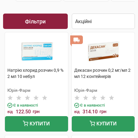
Фільтри
Натрію хлорид розчин 0,9 %
Декасан розчин 0,2 мг/мл 2
2 мл 10 небул
мл 12 контейнерів
Юрія-Фарм
Юрія-Фарм
Є в наявності
Є в наявності
122.50
грн
314.10
грн
від
від
КУПИТИ
КУПИТИ