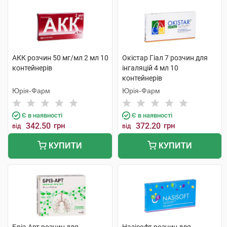
АКК розчин 50 мг/мл 2 мл 10
Окістар Гіал 7 розчин для
контейнерів
інгаляцій 4 мл 10
контейнерів
Юрія-Фарм
Юрія-Фарм
Є в наявності
Є в наявності
342.50
грн
372.20
грн
від
від
КУПИТИ
КУПИТИ