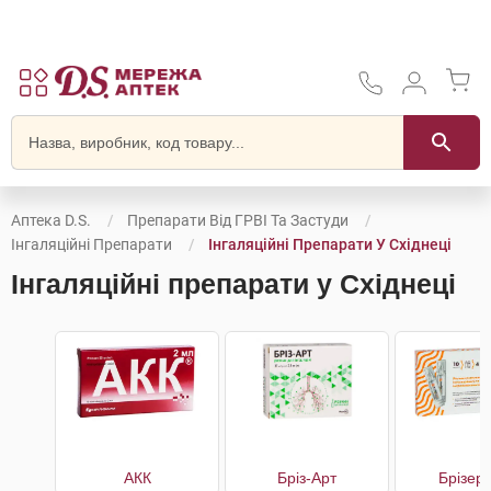
Аптека D.S.
Препарати Від ГРВІ Та Застуди
Інгаляційні Препарати
Інгаляційні Препарати У Східнеці
Інгаляційні препарати у Східнеці
АКК
Бріз-Арт
Брізер 