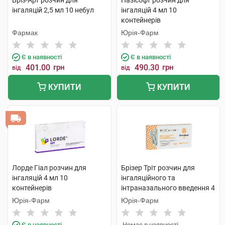
Бріз-Арт розчин для
Назісофт розчин для
інгаляцій 2,5 мл 10 небул
інгаляцій 4 мл 10
контейнерів
Фармак
Юрія-Фарм
Є в наявності
Є в наявності
401.00
грн
490.30
грн
від
від
КУПИТИ
КУПИТИ
Лорде Гіал розчин для
Брізер Тріт розчин для
інгаляцій 4 мл 10
інгаляційного та
контейнерів
інтраназального введення 4
мл 10 контейнерів
Юрія-Фарм
Юрія-Фарм
Є в наявності
Немає в наявності