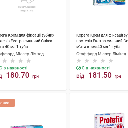
ега Крем для фіксації зубних
Корега Крем для фіксації з
отезів Екстра сильний Свіжа
протезів Екстра сильний С
та 40 мл 1 туба
м'ята крем 40 мл 1 туба
аффорд Міллер Лімітед
Стаффорд Міллер Лімітед
Є в наявності
Є в наявності
180.70
181.50
д
від
грн
грн
КУПИТИ
КУПИТИ
тавка