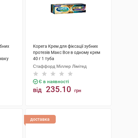
убних
Корега Крем для фіксації зубних
протезів Макс Все в одному крем
маку
40 г 1 туба
Стаффорд Міллер Лімітед
Є в наявності
235.10
від
грн
КУПИТИ
доставка