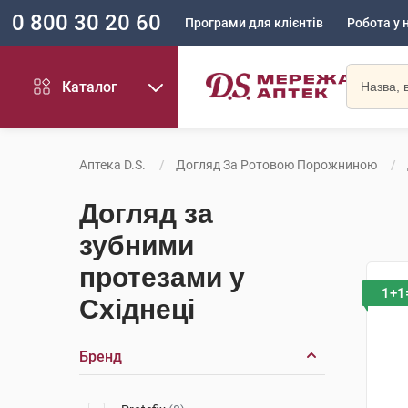
0 800 30 20 60
Програми для клієнтів
Робота у 
Каталог
Аптека D.S.
Догляд За Ротовою Порожниною
Догляд за
зубними
протезами у
1+1
Східнеці
Бренд