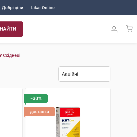
Добрі ціни
Likar Online
НАЙТИ
У Східнеці
−30%
доставка