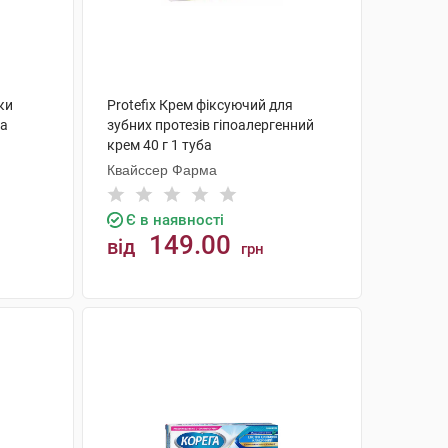
ки
Protefix Крем фіксуючий для
ла
зубних протезів гіпоалергенний
крем 40 г 1 туба
Квайссер Фарма
Є в наявності
149.00
від
грн
КУПИТИ