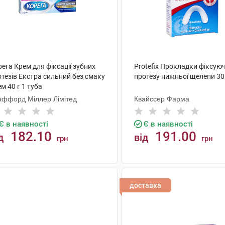
ега Крем для фіксації зубних
Protefix Прокладки фіксуюч
тезів Екстра сильний без смаку
протезу нижньої щелепи 30
м 40 г 1 туба
аффорд Міллер Лімітед
Квайссер Фарма
Є в наявності
Є в наявності
182.10
191.00
д
від
грн
грн
КУПИТИ
КУПИТИ
доставка