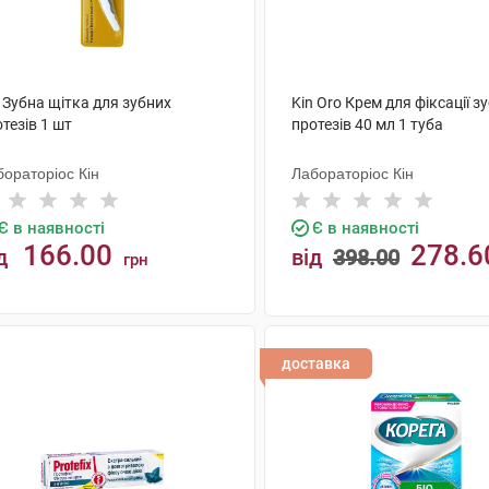
 Зубна щітка для зубних
Kin Oro Крем для фіксації з
тезів 1 шт
протезів 40 мл 1 туба
ораторіос Кін
Лабораторіос Кін
Є в наявності
Є в наявності
166.00
278.6
д
від
398.00
грн
КУПИТИ
КУПИТИ
доставка