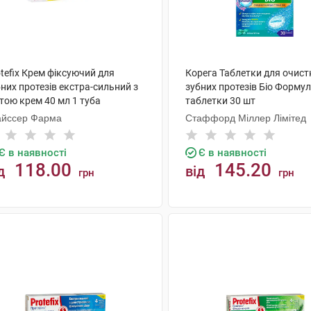
tefix Крем фіксуючий для
Корега Таблетки для очист
них протезів екстра-сильний з
зубних протезів Біо Форму
тою крем 40 мл 1 туба
таблетки 30 шт
айссер Фарма
Стаффорд Міллер Лімітед
Є в наявності
Є в наявності
118.00
145.20
д
від
грн
грн
КУПИТИ
КУПИТИ