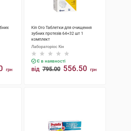
убних
Kin Oro Таблетки для очищення
зубних протезів 64+32 шт 1
комплект
Лабораторіос Кін
Є в наявності
0
556.50
від
795.00
грн
грн
КУПИТИ