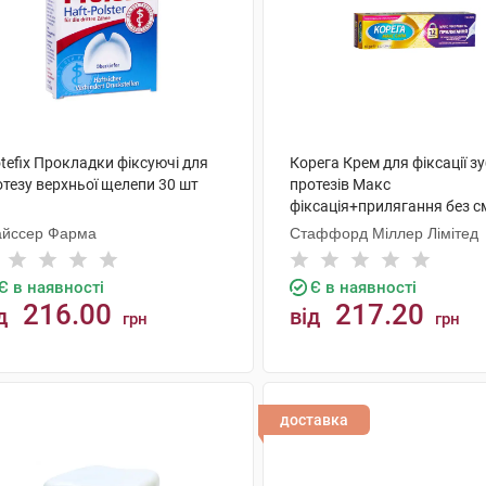
tefix Прокладки фіксуючі для
Корега Крем для фіксації з
отезу верхньої щелепи 30 шт
протезів Макс
фіксація+прилягання без с
крем 40 мл 1 туба
айссер Фарма
Стаффорд Міллер Лімітед
Є в наявності
Є в наявності
216.00
217.20
д
від
грн
грн
КУПИТИ
КУПИТИ
доставка