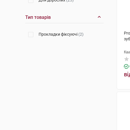
Для дорослих
(23)
Тип товарів
Pro
Прокладки фіксуючі
(2)
зуб
Кв
ві