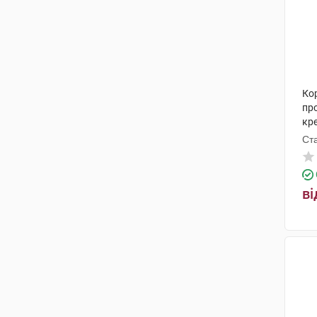
Кор
про
кре
Ст
ві