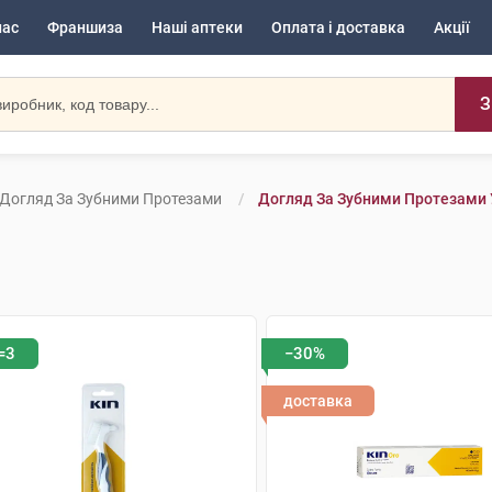
нас
Франшиза
Наші аптеки
Оплата і доставка
Акції
З
Догляд За Зубними Протезами
Догляд За Зубними Протезами 
=3
−30%
доставка