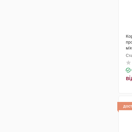
Кор
пр
м'я
Ст
ві
дос