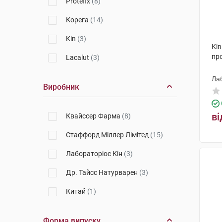
Protefix
(8)
Корега
(14)
Kin
(3)
Kin
про
Lacalut
(3)
Лаб
Виробник
ві
Квайссер Фарма
(8)
Стаффорд Міллер Лімітед
(15)
Лабораторіос Кін
(3)
Др. Тайсс Натурварен
(3)
Китай
(1)
Форма випуску