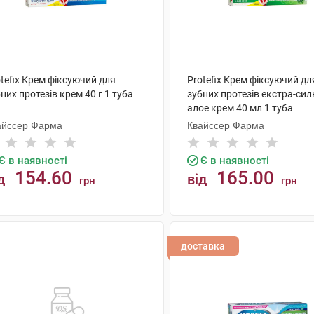
tefix Крем фіксуючий для
Protefix Крем фіксуючий дл
них протезів крем 40 г 1 туба
зубних протезів екстра-сил
алое крем 40 мл 1 туба
айссер Фарма
Квайссер Фарма
Є в наявності
Є в наявності
154.60
165.00
д
від
грн
грн
КУПИТИ
КУПИТИ
доставка