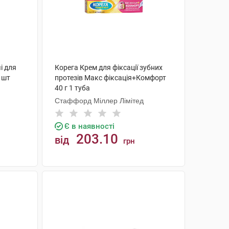
і для
Корега Крем для фіксації зубних
 шт
протезів Макс фіксація+Комфорт
40 г 1 туба
Стаффорд Міллер Лімітед
Є в наявності
203.10
від
грн
КУПИТИ