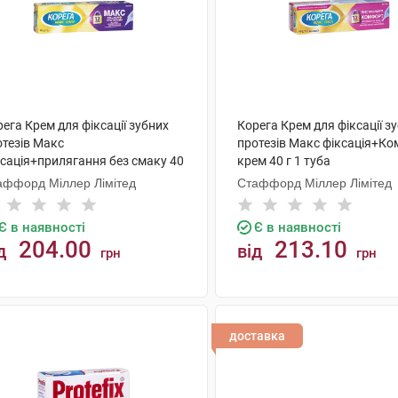
ега Крем для фіксації зубних
Корега Крем для фіксації з
отезів Макс
протезів Макс фіксація+К
ксація+прилягання без смаку 40
крем 40 г 1 туба
1 туба
аффорд Міллер Лімітед
Стаффорд Міллер Лімітед
Є в наявності
Є в наявності
204.00
213.10
д
від
грн
грн
КУПИТИ
КУПИТИ
доставка