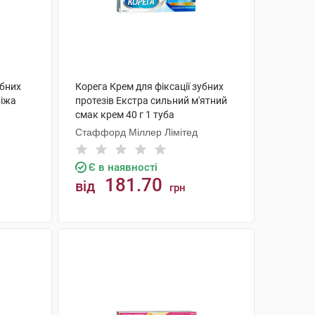
убних
Корега Крем для фіксації зубних
віжа
протезів Екстра сильний м'ятний
смак крем 40 г 1 туба
Стаффорд Міллер Лімітед
Є в наявності
181.70
від
грн
КУПИТИ