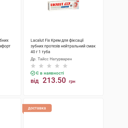
убних
Lacalut Fix Крем для фіксації
омфорт
зубних протезів нейтральний смак
40 г 1 туба
Др. Тайсс Натурварен
Є в наявності
213.50
від
грн
КУПИТИ
доставка