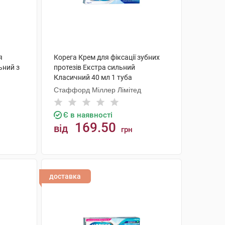
я
Корега Крем для фіксації зубних
ьний з
протезів Екстра сильний
Класичний 40 мл 1 туба
Стаффорд Міллер Лімітед
Є в наявності
169.50
від
грн
КУПИТИ
доставка