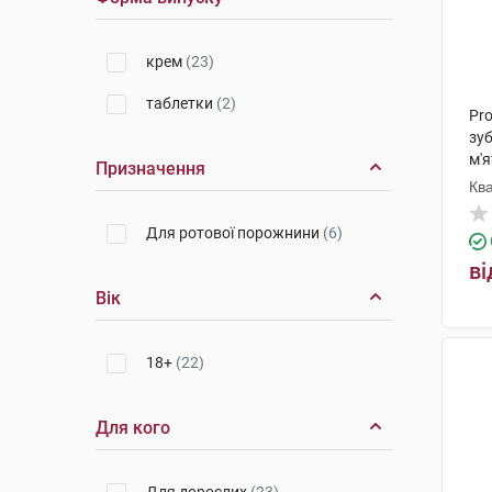
крем
(23)
таблетки
(2)
Pro
зуб
м'я
Призначення
Кв
Для ротової порожнини
(6)
ві
Вік
18+
(22)
Для кого