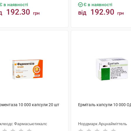
Є в наявності
Є в наявності
192.30
192.90
д
від
грн
грн
КУПИТИ
КУПИТИ
рментаза 10 000 капсули 20 шт
Ерміталь капсули 10 000 О
клеодс Фармасьютикалс
Нордмарк Арцнайміттель