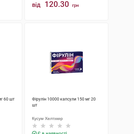
120.30
від
грн
КУПИТИ
г 60 шт
Фірулін 10000 капсули 150 мг 20
шт
Кусум Хелтхкер
Є в наявності