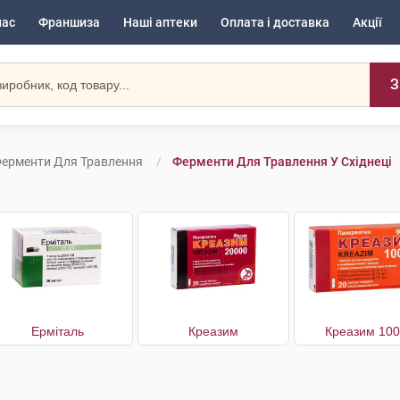
нас
Франшиза
Наші аптеки
Оплата і доставка
Акції
З
ерменти Для Травлення
Ферменти Для Травлення У Східнеці
Ерміталь
Креазим
Креазим 10