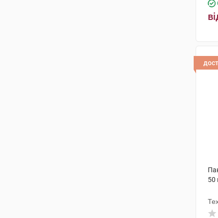
ві
дос
Па
50
Те