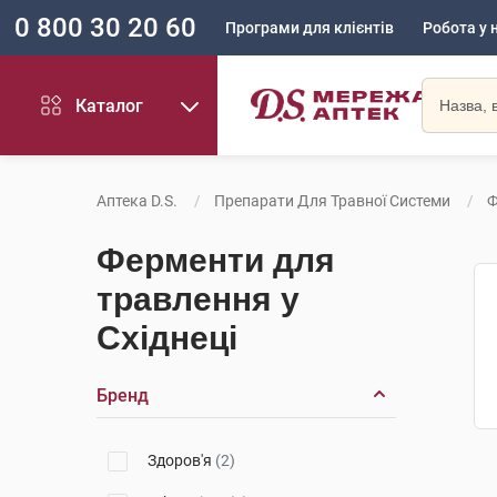
0 800 30 20 60
Програми для клієнтів
Робота у 
Каталог
Аптека D.S.
Препарати Для Травної Системи
Ф
Ферменти для
травлення у
Східнеці
Бренд
Здоров'я
(2)