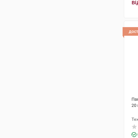
ві
дос
Па
20
Те