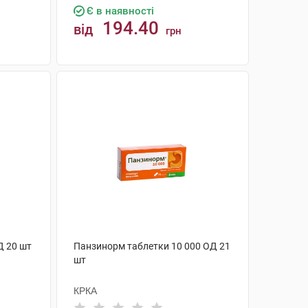
Є в наявності
194.40
від
грн
КУПИТИ
Д 20 шт
Панзинорм таблетки 10 000 ОД 21
шт
КРКА