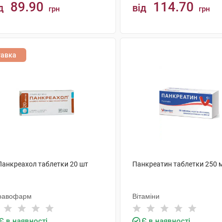
89.90
114.70
д
від
грн
грн
КУПИТИ
КУПИТИ
тавка
 Панкреахол таблетки 20 шт
Панкреатин таблетки 250 м
равофарм
Вітаміни
Є в наявності
Є в наявності