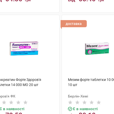
грн
грн
КУПИТИ
КУПИТИ
доставка
нкреатин Форте Здоров'я
Мезим форте таблетки 10 
блетки 14 000 МО 20 шт
10 шт
оров'я ФК
Берлін-Хемі
Є в наявності
Є в наявності