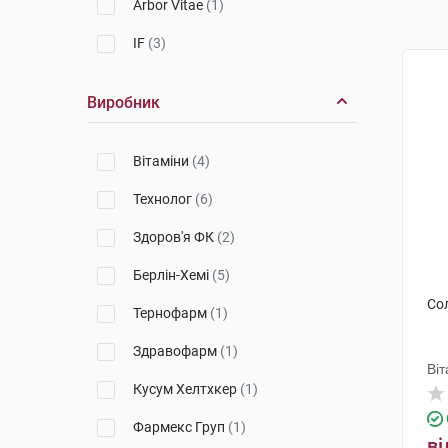
Arbor Vitae
(1)
IF
(3)
Виробник
Вітаміни
(4)
Технолог
(6)
Здоров'я ФК
(2)
Берлін-Хемі
(5)
Со
Тернофарм
(1)
Здравофарм
(1)
Віт
Кусум Хелтхкер
(1)
Фармекс Груп
(1)
ві