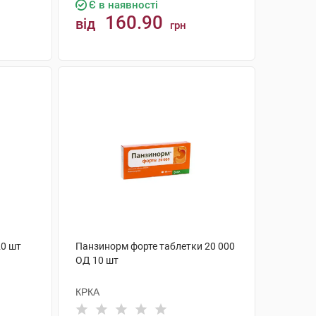
Є в наявності
160.90
від
грн
КУПИТИ
20 шт
Панзинорм форте таблетки 20 000
ОД 10 шт
КРКА