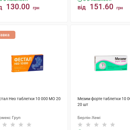
130.00
151.60
д
від
грн
грн
КУПИТИ
КУПИТИ
тавка
стал Нео таблетки 10 000 МО 20
Мезим форте таблетки 10 
20 шт
рмекс Груп
Берлін-Хемі