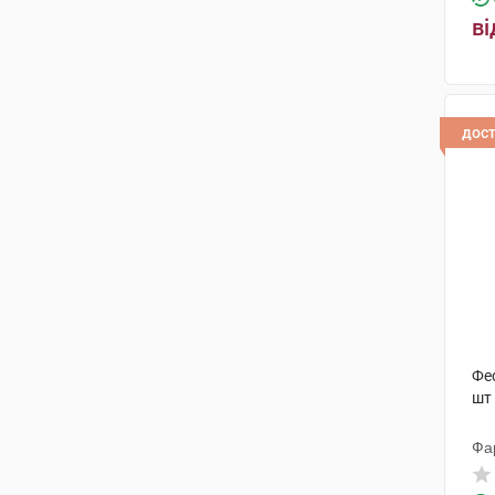
ві
дос
Фе
шт
Фа