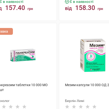
Є в наявності
Є в наявності
157.40
158.30
д
від
грн
грн
КУПИТИ
КУПИТИ
тавка
нкреазим таблетки 10 000 МО
Мезим капсули 10 000 ОД 
 шт
хнолог
Берлін-Хемі