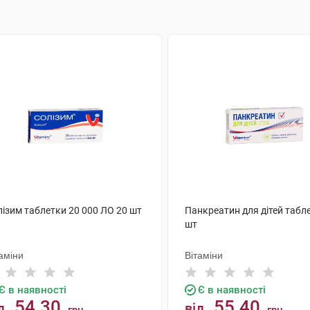
лізим таблетки 20 000 ЛО 20 шт
Панкреатин для дітей табл
шт
аміни
Вітаміни
Є в наявності
Є в наявності
54.30
55.40
д
від