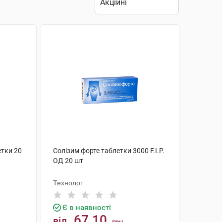
етки 20
Солізим форте таблетки 3000 F.I.P.
ОД 20 шт
Технолог
Є в наявності
67.10
від