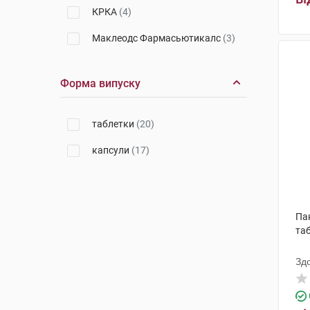
КРКА
(4)
Маклеодс Фармасьютикалс
(3)
Нордмарк Арцнайміттель
(3)
Форма випуску
Харківська фармацевтична
фабрика
(1)
таблетки
(20)
Абботт Лабораторіз
(4)
капсули
(17)
Еліт-фарм
(1)
Па
та
Зд