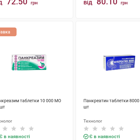
72.50
80.10
д
від
грн
грн
КУПИТИ
КУПИТИ
тавка
нкреазим таблетки 10 000 МО
Панкреатин таблетки 8000
 шт
шт
хнолог
Технолог
Є в наявності
Є в наявності