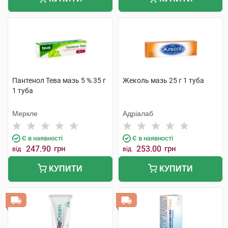
Пантенол Тева мазь 5 % 35 г
Жеколь мазь 25 г 1 туба
1 туба
Меркле
Адріалаб
Є в наявності
Є в наявності
247.90
грн
253.00
грн
від
від
КУПИТИ
КУПИТИ