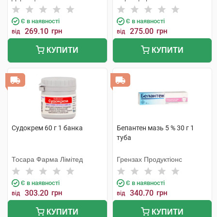
Є в наявності
Є в наявності
269.10
грн
275.00
грн
від
від
КУПИТИ
КУПИТИ
Судокрем 60 г 1 банка
Бепантен мазь 5 % 30 г 1
туба
Тосара Фарма Лімітед
Грензах Продуктіонс
Є в наявності
Є в наявності
303.20
грн
340.70
грн
від
від
КУПИТИ
КУПИТИ