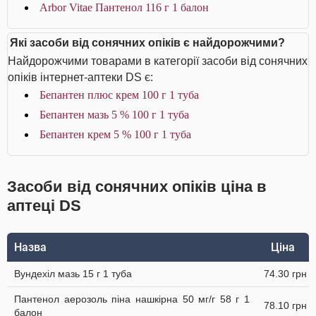
Arbor Vitae Пантенол 116 г 1 балон
Які засоби від сонячних опіків є найдорожчими?
Найдорожчими товарами в категорії засоби від сонячних
опіків інтернет-аптеки DS є:
Бепантен плюс крем 100 г 1 туба
Бепантен мазь 5 % 100 г 1 туба
Бепантен крем 5 % 100 г 1 туба
Засоби від сонячних опіків ціна в
аптеці DS
Назва
Ціна
Вундехіл мазь 15 г 1 туба
74.30 грн
Пантенол аерозоль піна нашкірна 50 мг/г 58 г 1
78.10 грн
балон