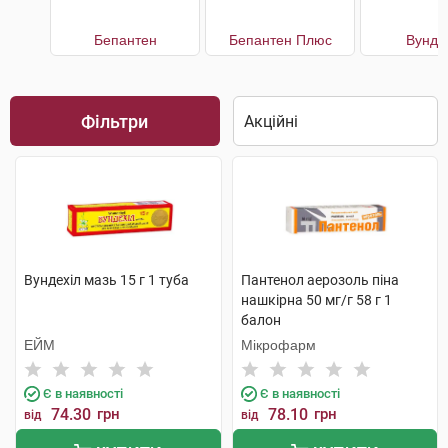
Бепантен
Бепантен Плюс
Вунде
Фільтри
Вундехіл мазь 15 г 1 туба
Пантенол аерозоль піна
нашкірна 50 мг/г 58 г 1
балон
ЕЙМ
Мікрофарм
Є в наявності
Є в наявності
74.30
грн
78.10
грн
від
від