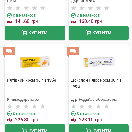
ЕЙМ
Дарниця ФФ
Є в наявності
Є в наявності
141.60
грн
160.40
грн
від
від
КУПИТИ
КУПИТИ
Рятівник крем 30 г 1 туба
Декспан Плюс крем 30 г 1
туба
Київмедпрепарат
Д-р Редді'с Лабораторіс
Є в наявності
Є в наявності
226.80
грн
228.10
грн
від
від
КУПИТИ
КУПИТИ