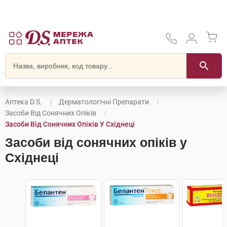
Аптека D.S.
Дерматологічні Препарати
Засоби Від Сонячних Опіків
Засоби Від Сонячних Опіків У Східнеці
Засоби від сонячних опіків у
Східнеці