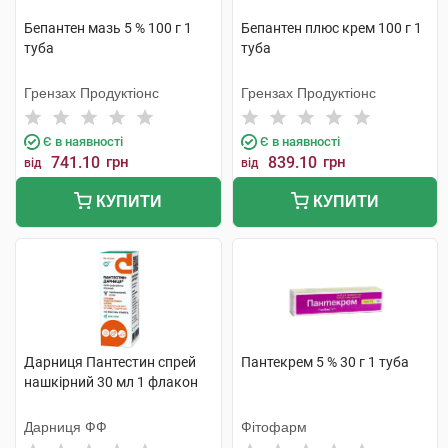
Бепантен мазь 5 % 100 г 1
Бепантен плюс крем 100 г 1
туба
туба
Грензах Продуктіонс
Грензах Продуктіонс
Є в наявності
Є в наявності
741.10
грн
839.10
грн
від
від
КУПИТИ
КУПИТИ
Дарниця Пантестин спрей
Пантекрем 5 % 30 г 1 туба
нашкірний 30 мл 1 флакон
Дарниця ФФ
Фітофарм