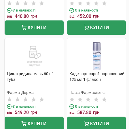
Є в наявності
Є в наявності
440.80
грн
452.00
грн
від
від
КУПИТИ
КУПИТИ
Цикатридина мазь 60 г 1
Кадефорт спрей порошковий
туба
125 мл 1 флакон
Фарма-Дерма
Павіа Фармасіютісі
Є в наявності
Є в наявності
549.20
грн
587.80
грн
від
від
КУПИТИ
КУПИТИ