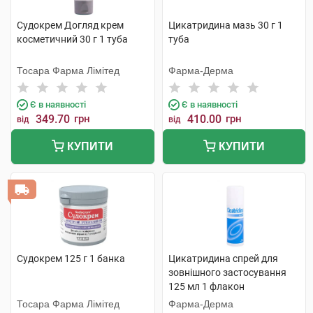
Судокрем Догляд крем
Цикатридина мазь 30 г 1
косметичний 30 г 1 туба
туба
Тосара Фарма Лімітед
Фарма-Дерма
Є в наявності
Є в наявності
349.70
грн
410.00
грн
від
від
КУПИТИ
КУПИТИ
Судокрем 125 г 1 банка
Цикатридина спрей для
зовнішного застосування
125 мл 1 флакон
Тосара Фарма Лімітед
Фарма-Дерма