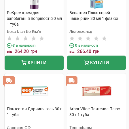
РеКрем крем для
Бепантен Плюс спрей
запобігання попрілості 30 мл
нашкірний 30 мл 1 флакон
1 туба
Бека Ілач Ве Кім'я
Ліхтенхельдт
Є в наявності
Є в наявності
264.20
грн
266.40
грн
від
від
КУПИТИ
КУПИТИ
Пантестин Дарниця гель 30 г
Arbor Vitae Пантенол Плюс
1 туба
30 г 1 туба
Дарниця ФФ
Тернофарм