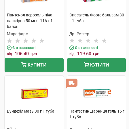
Пантенол аерозоль піна
Спасатель Форте бальзам 30
нашкірна 50 мг/г 116 г 1
г 1 туба
балон
Мікрофарм
Др. Реттер
Є в наявності
Є в наявності
106.40
грн
119.60
грн
від
від
КУПИТИ
КУПИТИ
Вундехіл мазь 30 г 1 туба
Пантестин Дарниця гель 15 г
1 туба