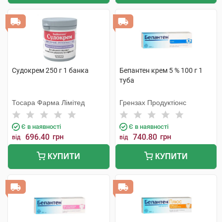
Судокрем 250 г 1 банка
Бепантен крем 5 % 100 г 1
туба
Тосара Фарма Лімітед
Грензах Продуктіонс
Є в наявності
Є в наявності
696.40
грн
740.80
грн
від
від
КУПИТИ
КУПИТИ