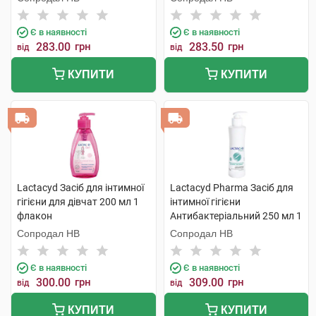
Є в наявності
Є в наявності
283.00
грн
283.50
грн
від
від
КУПИТИ
КУПИТИ
Lactacyd Засіб для інтимної
Lactacyd Pharma Засіб для
гігієни для дівчат 200 мл 1
інтимної гігієни
флакон
Антибактеріальний 250 мл 1
флакон
Сопродал НВ
Сопродал НВ
Є в наявності
Є в наявності
300.00
грн
309.00
грн
від
від
КУПИТИ
КУПИТИ