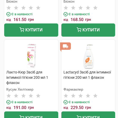
Біокон
Біокон
Є в наявності
Є в наявності
161.50
грн
168.50
грн
від
від
КУПИТИ
КУПИТИ
Лакто-Кюр Засіб для
Lactacyd Засіб для інтимної
інтимної гігієни 200 мл 1
гігієни 200 мл 1 флакон
флакон
Кусум Хелтхкер
Фармаклер
Є в наявності
Є в наявності
191.00
грн
229.50
грн
від
від
КУПИТИ
КУПИТИ