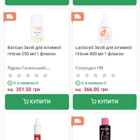
Вагісан Засіб для інтимної
Lactacyd Засіб для інтимної
гігієни 250 мл 1 флакон
гігієни 400 мл 1 флакон
Ядран-Галенський
Сопродал НВ
Лабораторій
Є в наявності
Є в наявності
351.50
грн
366.00
грн
від
від
КУПИТИ
КУПИТИ