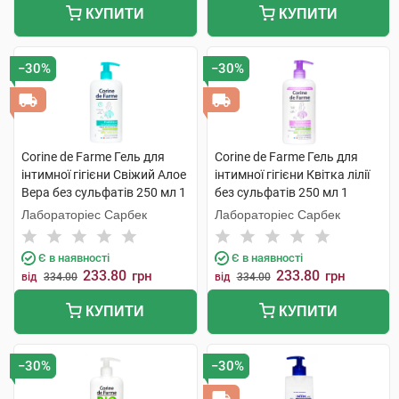
КУПИТИ
КУПИТИ
−30%
−30%
Corine de Farme Гель для
Corine de Farme Гель для
інтимної гігієни Свіжий Алое
інтимної гігієни Квітка лілії
Вера без сульфатів 250 мл 1
без сульфатів 250 мл 1
флакон
флакон
Лабораторіес Сарбек
Лабораторіес Сарбек
Є в наявності
Є в наявності
233.80
233.80
грн
грн
від
334.00
від
334.00
КУПИТИ
КУПИТИ
−30%
−30%