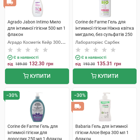
Agrado Jabon Intimo Мило
Corine de Farme Гель для
для інтимної гігієни 500 мл 1
інтимної гігієни Ніжна квітка
флакон
мигдалю, без сульфатів 250
мл 1 флакон
Аградо Косметік Кейр 3000
Лабораторіес Сарбек
С.Л.У.
Є в наявності
Є в наявності
132.30
135.31
грн
грн
від
189.00
від
193.30
КУПИТИ
КУПИТИ
−30%
−30%
Corine de Farme Гель для
Babaria Гель для інтимної
інтимної гігієни для
гігієни Алое Вера 300 мл 1
дорослих 250 мл 1 флакон
флакон