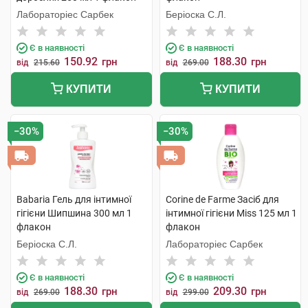
Лабораторіес Сарбек
Беріоска С.Л.
Є в наявності
Є в наявності
150.92
188.30
грн
грн
від
215.60
від
269.00
КУПИТИ
КУПИТИ
−30%
−30%
Babaria Гель для інтимної
Corine de Farme Засіб для
гігієни Шипшина 300 мл 1
інтимної гігієни Miss 125 мл 1
флакон
флакон
Беріоска С.Л.
Лабораторіес Сарбек
Є в наявності
Є в наявності
188.30
209.30
грн
грн
від
269.00
від
299.00