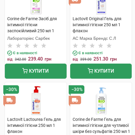
Corine de Farme Засіб для
Lactovit Original Гель для
інтимної гігієни
інтимної гігієни 250 мл 1
заспокійливий 250 мл 1
флакон
флакон
Лабораторіес Сарбек
АС Марка Брендс С.Л
Є в наявності
Є в наявності
239.40
251.30
грн
грн
від
342.00
від
359.00
КУПИТИ
КУПИТИ
−30%
−30%
Lactovit Lactourea Гель для
Corine de Farme Гель для
інтимної гігієни 250 мл 1
інтимної гігієни для чутливої
флакон
шкіри без сульфатів 250 мл 1