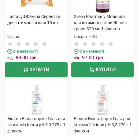
Lactacyd Феміна Серветки
Green Pharmacy Молочко
для інтимної гігієни 15 шт
для інтимної гігієни Жіночі
трави 370 мл 1 флакон
О-пак
Ельфа НВО
Є в наявності
Є в наявності
89.00
грн
97.00
грн
від
від
КУПИТИ
КУПИТИ
Біокон Бiона-норма Гель для
Біокон Бiона-форте Гель для
інтимної гігієни рН 5,0 275 г 1
інтимної гігієни рН 3,5 270 г 1
флакон
флакон