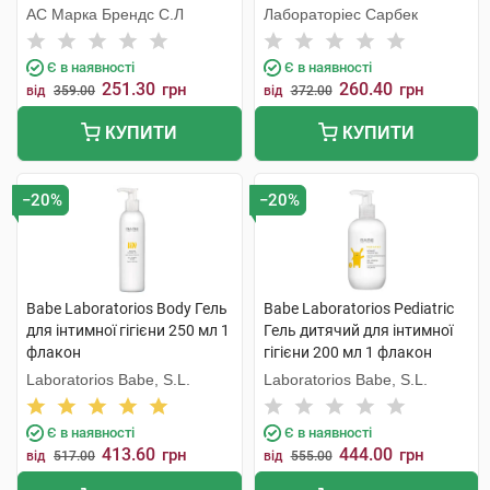
флакон
АС Марка Брендс С.Л
Лабораторіес Сарбек
Є в наявності
Є в наявності
251.30
260.40
грн
грн
від
359.00
від
372.00
КУПИТИ
КУПИТИ
−20%
−20%
Babe Laboratorios Body Гель
Babe Laboratorios Pediatric
для інтимної гігієни 250 мл 1
Гель дитячий для інтимної
флакон
гігієни 200 мл 1 флакон
Laboratorios Babe, S.L.
Laboratorios Babe, S.L.
Є в наявності
Є в наявності
413.60
444.00
грн
грн
від
517.00
від
555.00