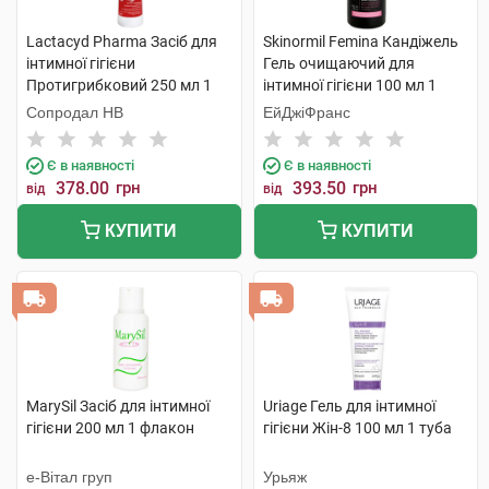
Lactacyd Pharma Засіб для
Skinormil Femina Кандіжель
інтимної гігієни
Гель очищаючий для
Протигрибковий 250 мл 1
інтимної гігієни 100 мл 1
флакон
флакон
Сопродал НВ
ЕйДжіФранс
Є в наявності
Є в наявності
378.00
грн
393.50
грн
від
від
КУПИТИ
КУПИТИ
MarySil Засіб для інтимної
Uriage Гель для інтимної
гігієни 200 мл 1 флакон
гігієни Жін-8 100 мл 1 туба
е-Вітал груп
Урьяж