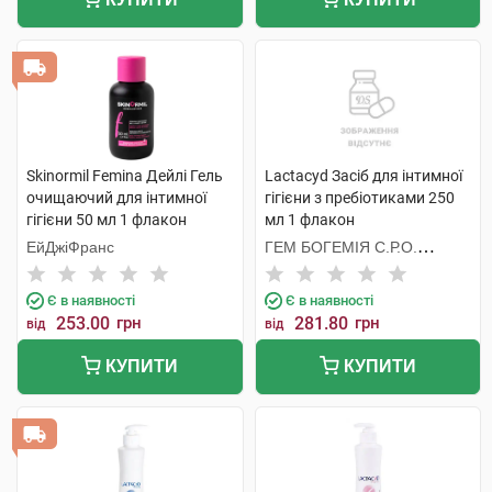
Skinormil Femina Дейлі Гель
Lactacyd Засіб для інтимної
очищаючий для інтимної
гігієни з пребіотиками 250
гігієни 50 мл 1 флакон
мл 1 флакон
ЕйДжіФранс
ГЕМ БОГЕМІЯ С.Р.О.
ЧЕСЬКА РЕСПУБЛІКА
Є в наявності
Є в наявності
253.00
грн
281.80
грн
від
від
КУПИТИ
КУПИТИ