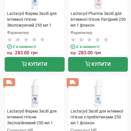
Lactacyd Фарма Засіб для
Lactacyd Pharma Засіб для
інтимної гігієни
інтимної гігієни Лагідний 250
Зволожуючий 250 мл 1
мл 1 флакон
флакон
Фармаклер
Фармаклер
Є в наявності
Є в наявності
283.00
грн
283.00
грн
від
від
КУПИТИ
КУПИТИ
Lactacyd Фарма Засіб для
Lactacyd Засіб для інтимної
інтимної гігієни
гігієни з пребіотиками 250
Заспокійливий 250 мл 1
мл 1 флакон
флакон
Сопродал НВ
Сопродал НВ