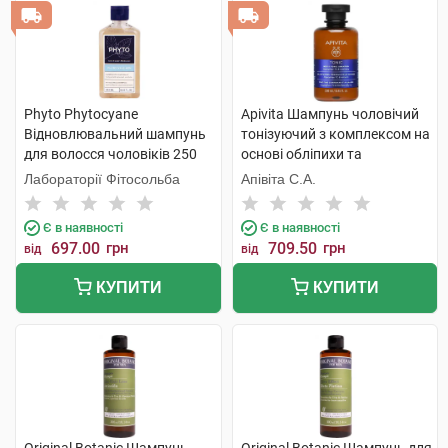
Phyto Phytocyane
Apivita Шампунь чоловічий
Відновлювальний шампунь
тонізуючий з комплексом на
для волосся чоловіків 250
основі обліпихи та
мл 1 флакон
розмарина 250 мл 1 флакон
Лабораторії Фітосольба
Апівіта С.А.
Є в наявності
Є в наявності
697.00
грн
709.50
грн
від
від
КУПИТИ
КУПИТИ