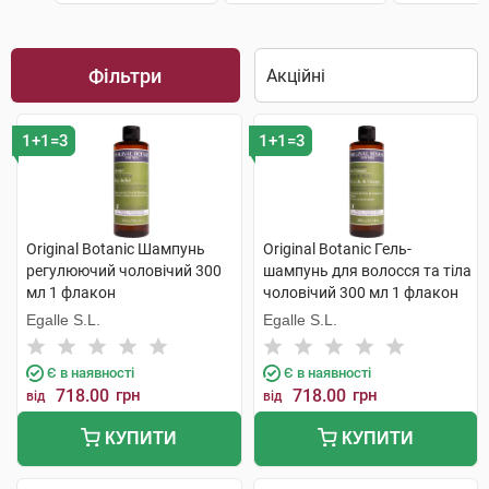
Фільтри
1+1=3
1+1=3
Original Botanic Шампунь
Original Botanic Гель-
регулюючий чоловічий 300
шампунь для волосся та тіла
мл 1 флакон
чоловічий 300 мл 1 флакон
Egalle S.L.
Egalle S.L.
Є в наявності
Є в наявності
718.00
грн
718.00
грн
від
від
КУПИТИ
КУПИТИ