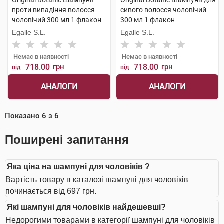
Original Botanic Шампунь
Original Botanic Шампунь для
проти випадіння волосся
сивого волосся чоловічий
чоловічий 300 мл 1 флакон
300 мл 1 флакон
Egalle S.L.
Egalle S.L.
Немає в наявності
Немає в наявності
718.00
грн
718.00
грн
від
від
АНАЛОГИ
АНАЛОГИ
Показано
6
з
6
Поширені запитання
Яка ціна на шампуні для чоловіків ?
Вартість товару в каталозі шампуні для чоловіків
починається від 697 грн.
Які шампуні для чоловіків найдешевші?
Недорогими товарами в категорії шампуні для чоловіків