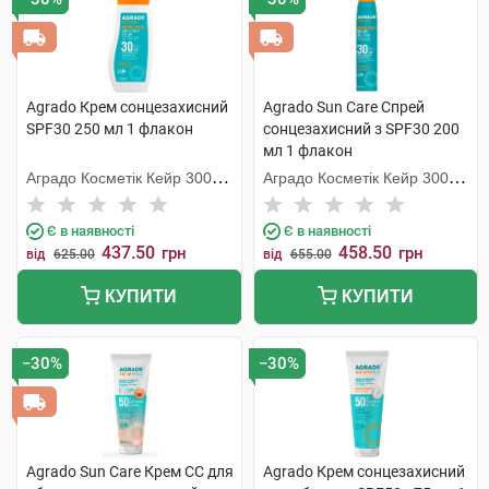
Agrado Крем сонцезахисний
Agrado Sun Care Спрей
SPF30 250 мл 1 флакон
сонцезахисний з SPF30 200
мл 1 флакон
Аградо Косметік Кейр 3000
Аградо Косметік Кейр 3000
С.Л.У.
С.Л.У.
Є в наявності
Є в наявності
437.50
458.50
грн
грн
від
625.00
від
655.00
КУПИТИ
КУПИТИ
−30%
−30%
Agrado Sun Care Крем СС для
Agrado Крем сонцезахисний