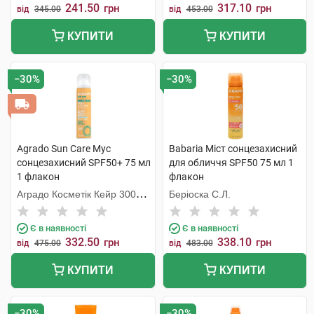
241.50
317.10
грн
грн
від
345.00
від
453.00
КУПИТИ
КУПИТИ
−30%
−30%
Agrado Sun Care Мус
Babaria Міст сонцезахисний
сонцезахисний SPF50+ 75 мл
для обличчя SPF50 75 мл 1
1 флакон
флакон
Аградо Косметік Кейр 3000
Беріоска С.Л.
С.Л.У.
Є в наявності
Є в наявності
332.50
338.10
грн
грн
від
475.00
від
483.00
КУПИТИ
КУПИТИ
−30%
−30%