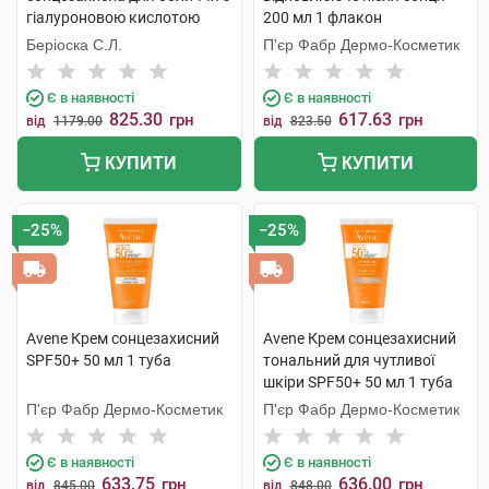
гіалуроновою кислотою
200 мл 1 флакон
SPF50+ 30 мл 1 флакон
Беріоска С.Л.
П'єр Фабр Дермо-Косметик
Є в наявності
Є в наявності
825.30
617.63
грн
грн
від
1179.00
від
823.50
КУПИТИ
КУПИТИ
−25%
−25%
Avene Крем сонцезахисний
Avene Крем сонцезахисний
SPF50+ 50 мл 1 туба
тональний для чутливої
шкіри SPF50+ 50 мл 1 туба
П'єр Фабр Дермо-Косметик
П'єр Фабр Дермо-Косметик
Є в наявності
Є в наявності
633.75
636.00
грн
грн
від
845.00
від
848.00