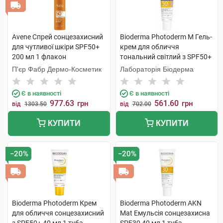
Avene Спрей сонцезахисний
Bioderma Photoderm M Гель-
для чутливої шкіри SPF50+
крем для обличчя
200 мл 1 флакон
тональний світлий з SPF50+
40 мл 1 туба
П'єр Фабр Дермо-Косметик
Лабораторія Біодерма
Є в наявності
Є в наявності
977.63
561.60
грн
грн
від
1303.50
від
702.00
КУПИТИ
КУПИТИ
−20%
−20%
Bioderma Photoderm Крем
Bioderma Photoderm AKN
для обличчя сонцезахисний
Mat Емульсія сонцезахисна