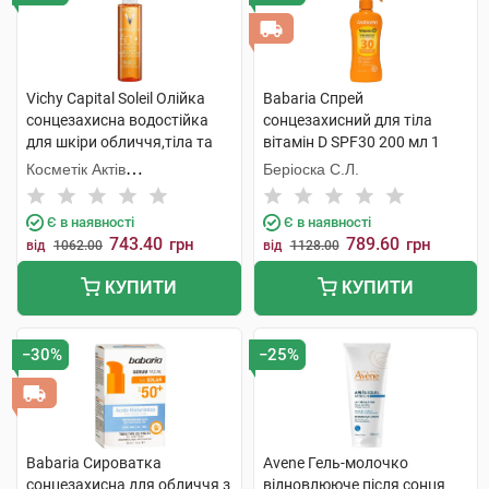
Vichy Capital Soleil Олійка
Babaria Спрей
сонцезахисна водостійка
сонцезахисний для тіла
для шкіри обличчя,тіла та
вітамін D SPF30 200 мл 1
волосся SPF50+ 200 мл 1
флакон
Косметік Актів
Беріоска С.Л.
флакон
Інтернаціональ
Є в наявності
Є в наявності
743.40
789.60
грн
грн
від
1062.00
від
1128.00
КУПИТИ
КУПИТИ
−30%
−25%
Babaria Сироватка
Avene Гель-молочко
сонцезахисна для обличчя з
відновлюючe після сонця