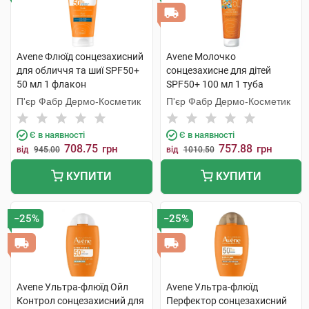
Avene Флюїд сонцезахисний
Avene Молочко
для обличчя та шиї SPF50+
сонцезахисне для дітей
50 мл 1 флакон
SPF50+ 100 мл 1 туба
П'єр Фабр Дермо-Косметик
П'єр Фабр Дермо-Косметик
Є в наявності
Є в наявності
708.75
757.88
грн
грн
від
945.00
від
1010.50
КУПИТИ
КУПИТИ
−25%
−25%
Avene Ультра-флюїд Ойл
Avene Ультра-флюїд
Контрол сонцезахисний для
Перфектор сонцезахисний