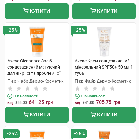
КУПИТИ
КУПИТИ
−25%
−25%
Avene Cleanance Засіб
Avene Крем сонцезахисний
сонцезахисний матуючий
мінеральний SPF50+ 50 мл 1
для жирної та проблемної
туба
шкіри SPF50+ 50 мл 1
П'єр Фабр Дермо-Косметик
П'єр Фабр Дермо-Косметик
флакон
Є в наявності
Є в наявності
641.25
705.75
грн
грн
від
855.00
від
941.00
КУПИТИ
КУПИТИ
−25%
−25%