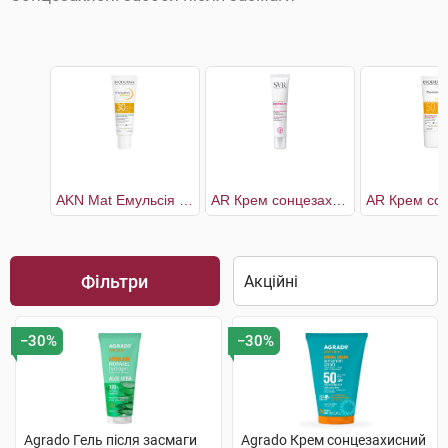
AKN Mat Емульсія сонцезахисна SPF30
AR Крем сонцезахисний SPF50+
Фільтри
−30%
−30%
Agrado Гель після засмаги
Agrado Крем сонцезахисний