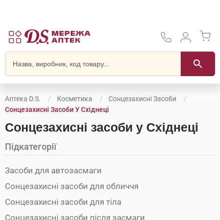
Аптека D.S.
Косметика
Сонцезахисні Засоби
Сонцезахисні Засоби У Східнеці
Сонцезахисні засоби у Східнеці
Підкатегорії
Засоби для автозасмаги
Сонцезахисні засоби для обличчя
Сонцезахисні засоби для тіла
Сонцезахисні засоби після засмаги