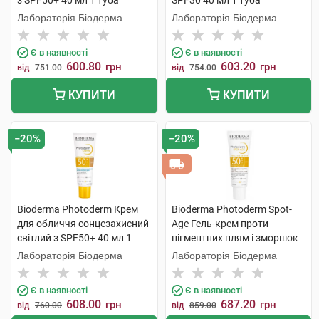
з SPF50+ 40 мл 1 туба
SPF30 40 мл 1 туба
Лабораторія Біодерма
Лабораторія Біодерма
Є в наявності
Є в наявності
600.80
603.20
грн
грн
від
751.00
від
754.00
КУПИТИ
КУПИТИ
−20%
−20%
Bioderma Photoderm Крем
Bioderma Photoderm Spot-
для обличчя сонцезахисний
Age Гель-крем проти
світлий з SPF50+ 40 мл 1
пігментних плям і зморшок
туба
SPF50+ 40 мл 1 туба
Лабораторія Біодерма
Лабораторія Біодерма
Є в наявності
Є в наявності
608.00
687.20
грн
грн
від
760.00
від
859.00