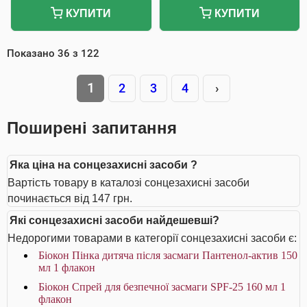
КУПИТИ
КУПИТИ
Показано
36
з
122
1
2
3
4
›
Поширені запитання
Яка ціна на сонцезахисні засоби ?
Вартість товару в каталозі сонцезахисні засоби
починається від 147 грн.
Які сонцезахисні засоби найдешевші?
Недорогими товарами в категорії сонцезахисні засоби є:
Біокон Пінка дитяча після засмаги Пантенол-актив 150
мл 1 флакон
Біокон Спрей для безпечної засмаги SPF-25 160 мл 1
флакон