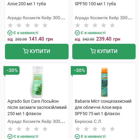
Алое 200 мл 1 туба
SPF50 100 мл 1 туба
Аградо Косметік Кейр 3000
Аградо Косметік Кейр 3000
С.Л.У.
С.Л.У.
Є в наявності
Є в наявності
141.40
239.40
грн
грн
від
202.00
від
342.00
КУПИТИ
КУПИТИ
−30%
−30%
Agrado Sun Care Лосьйон
Babaria Міст сонцезахисний
після засмаги заспокійливий
для обличчя Алое вера
250 мл 1 флакон
SPF50 75 мл 1 флакон
Аградо Косметік Кейр 3000
Беріоска С.Л.
С.Л.У.
Є в наявності
Є в наявності