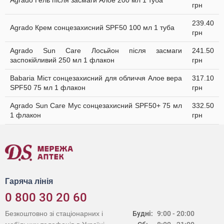
Agrado Гель після засмаги Алое 200 мл 1 туба
грн
239.40
Agrado Крем сонцезахисний SPF50 100 мл 1 туба
грн
Agrado Sun Care Лосьйон після засмаги
241.50
заспокійливий 250 мл 1 флакон
грн
Babaria Міст сонцезахисний для обличчя Алое вера
317.10
SPF50 75 мл 1 флакон
грн
Agrado Sun Care Мус сонцезахисний SPF50+ 75 мл
332.50
1 флакон
грн
Гаряча лінія
0 800 30 20 60
Безкоштовно зі стаціонарних і
Будні:
9:00 - 20:00