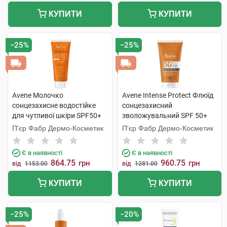
КУПИТИ
КУПИТИ
−25%
−25%
Avene Молочко
Avene Intense Protect Флюїд
сонцезахисне водостійке
сонцезахисний
для чутливої шкіри SPF50+
зволожувальний SPF 50+
100 мл 1 туба
150 мл 1 туба
П'єр Фабр Дермо-Косметик
П'єр Фабр Дермо-Косметик
Є в наявності
Є в наявності
864.75
960.75
грн
грн
від
1153.00
від
1281.00
КУПИТИ
КУПИТИ
−25%
−20%