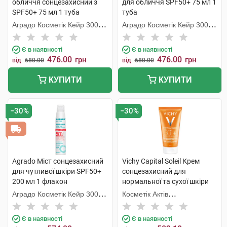
обличчя сонцезахисний з
для обличчя SPF50+ 75 мл 1
SPF50+ 75 мл 1 туба
туба
Аградо Косметік Кейр 3000
Аградо Косметік Кейр 3000
С.Л.У.
С.Л.У.
Є в наявності
Є в наявності
476.00
476.00
грн
грн
від
680.00
від
680.00
КУПИТИ
КУПИТИ
−30%
−30%
Agrado Міст сонцезахисний
Vichy Capital Soleil Крем
для чутливої шкіри SPF50+
сонцезахисний для
200 мл 1 флакон
нормальної та сухої шкіри
SPF50+ 50 мл 1 туба
Аградо Косметік Кейр 3000
Косметік Актів
С.Л.У.
Інтернаціональ
Є в наявності
Є в наявності