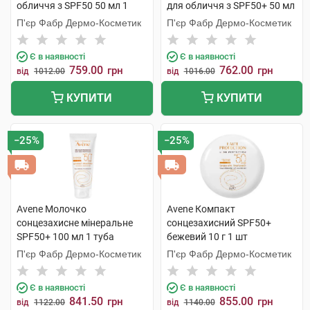
обличчя з SPF50 50 мл 1
для обличчя з SPF50+ 50 мл
флакон
1 флакон
П'єр Фабр Дермо-Косметик
П'єр Фабр Дермо-Косметик
Є в наявності
Є в наявності
759.00
762.00
грн
грн
від
1012.00
від
1016.00
КУПИТИ
КУПИТИ
−25%
−25%
Avene Молочко
Avene Компакт
сонцезахисне мінеральне
сонцезахисний SPF50+
SPF50+ 100 мл 1 туба
бежевий 10 г 1 шт
П'єр Фабр Дермо-Косметик
П'єр Фабр Дермо-Косметик
Є в наявності
Є в наявності
841.50
855.00
грн
грн
від
1122.00
від
1140.00