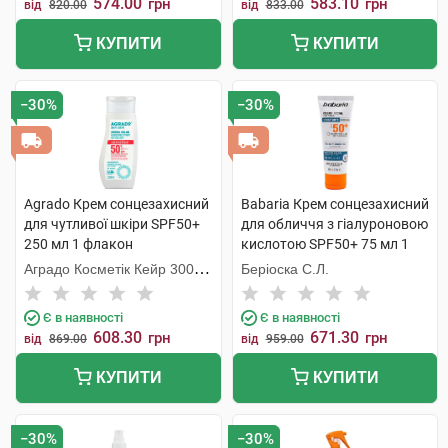
574.00
583.10
грн
грн
від
820.00
від
833.00
КУПИТИ
КУПИТИ
−30%
−30%
Agrado Крем сонцезахисний
Babaria Крем сонцезахисний
для чутливої шкіри SPF50+
для обличчя з гіалуроновою
250 мл 1 флакон
кислотою SPF50+ 75 мл 1
туба
Аградо Косметік Кейр 3000
Беріоска С.Л.
С.Л.У.
Є в наявності
Є в наявності
608.30
671.30
грн
грн
від
869.00
від
959.00
КУПИТИ
КУПИТИ
−30%
−30%