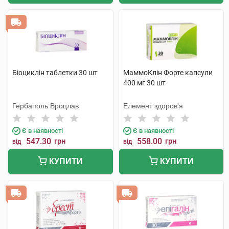
Біоциклін таблетки 30 шт
МаммоКлін Форте капсули
400 мг 30 шт
Гербаполь Вроцлав
Елемент здоров'я
Є в наявності
Є в наявності
547.30
грн
558.00
грн
від
від
КУПИТИ
КУПИТИ