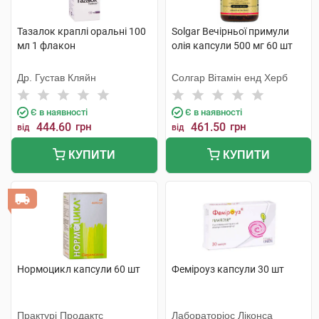
Тазалок краплі оральні 100
Solgar Вечірньої примули
мл 1 флакон
олія капсули 500 мг 60 шт
Др. Густав Кляйн
Солгар Вітамін енд Херб
Є в наявності
Є в наявності
444.60
грн
461.50
грн
від
від
КУПИТИ
КУПИТИ
Нормоцикл капсули 60 шт
Феміроуз капсули 30 шт
Практурі Продактс
Лабораторіос Ліконса