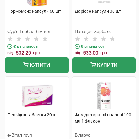
Нормоменс капсули 60 шт
Дарісан капсули 30 шт
Сур'я Гербал Лімітед
Панацея Хербалс
Є в наявності
Є в наявності
532.20
грн
533.00
грн
від
від
КУПИТИ
КУПИТИ
Пелвідол таблетки 20 шт
Фемідол краплі оральні 100
мл 1 флакон
е-Вітал груп
Віларус