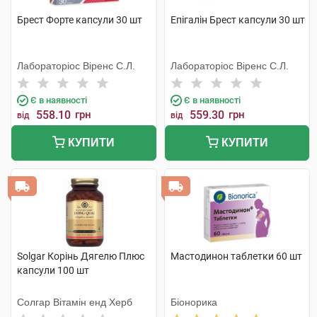
Брест Форте капсули 30 шт
Епігалін Брест капсули 30 шт
Лабораторіос Віренс С.Л.
Лабораторіос Віренс С.Л.
Є в наявності
Є в наявності
558.10
грн
559.30
грн
від
від
КУПИТИ
КУПИТИ
Solgar Корінь Дягелю Плюс
Мастодинон таблетки 60 шт
капсули 100 шт
Солгар Вітамін енд Херб
Біонорика