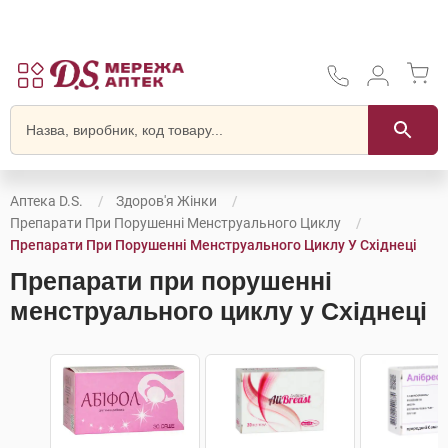
Аптека D.S.
Здоров'я Жінки
Препарати При Порушенні Менструального Циклу
Препарати При Порушенні Менструального Циклу У Східнеці
Препарати при порушенні
менструального циклу у Східнеці