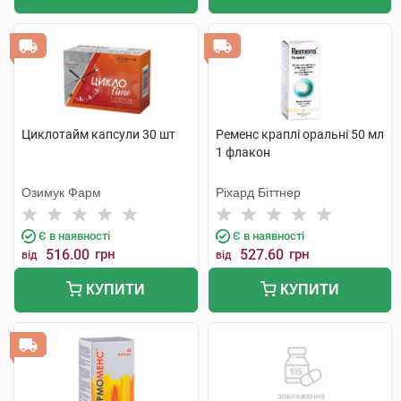
Циклотайм капсули 30 шт
Ременс краплі оральні 50 мл
1 флакон
Озимук Фарм
Ріхард Біттнер
Є в наявності
Є в наявності
516.00
грн
527.60
грн
від
від
КУПИТИ
КУПИТИ