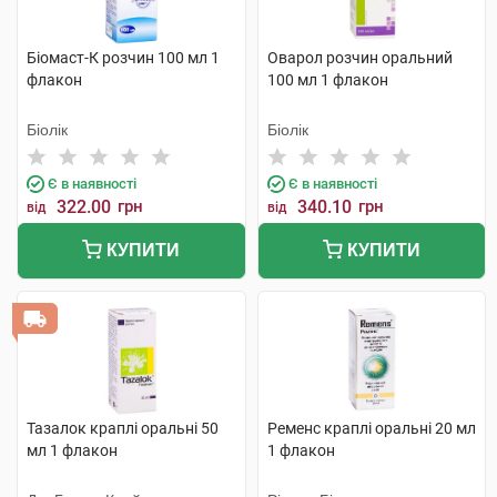
Біомаст-К розчин 100 мл 1
Оварол розчин оральний
флакон
100 мл 1 флакон
Біолік
Біолік
Є в наявності
Є в наявності
322.00
грн
340.10
грн
від
від
КУПИТИ
КУПИТИ
Тазалок краплі оральні 50
Ременс краплі оральні 20 мл
мл 1 флакон
1 флакон