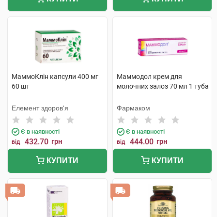
МаммоКлін капсули 400 мг
Маммодол крем для
60 шт
молочних залоз 70 мл 1 туба
Елемент здоров'я
Фармаком
Є в наявності
Є в наявності
432.70
грн
444.00
грн
від
від
КУПИТИ
КУПИТИ