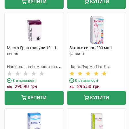
КУПИТИ
КУПИТИ
Масто-Гран гранули 10 г 1
Зінтаго сироп 200 мл 1
пенал
флакон
Національна Гомеопатична
Чарак Фарма Пвт Лтд
Спілка
Є в наявності
Є в наявності
290.90
грн
296.50
грн
від
від
КУПИТИ
КУПИТИ