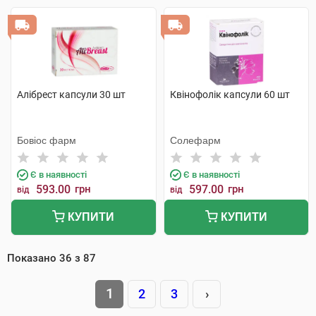
Алібрест капсули 30 шт
Квінофолік капсули 60 шт
Бовіос фарм
Солефарм
Є в наявності
Є в наявності
593.00
грн
597.00
грн
від
від
КУПИТИ
КУПИТИ
Показано
36
з
87
1
2
3
›