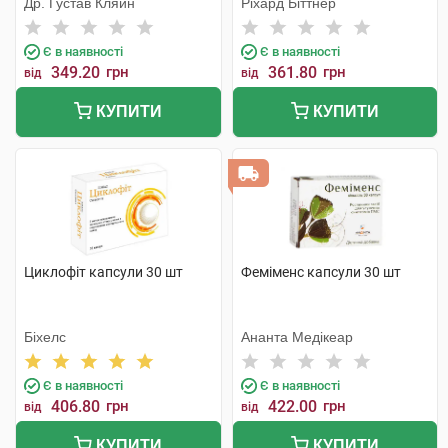
Др. Густав Кляйн
Ріхард Біттнер
Є в наявності
Є в наявності
349.20
грн
361.80
грн
від
від
КУПИТИ
КУПИТИ
Циклофіт капсули 30 шт
Феміменс капсули 30 шт
Біхелс
Ананта Медікеар
Є в наявності
Є в наявності
406.80
грн
422.00
грн
від
від
КУПИТИ
КУПИТИ