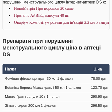
порушенні менструального циклу інтернет-аптеки DS є:
НовоМетріл Про порошок 20 саше
Проталіс АйВіЕф капсули 40 шт
Оваріум Композітум розчин для ін'єкцій 2,2 мл 5 ампул
Препарати при порушенні
менструального циклу ціна в аптеці
DS
Назва
Ціна
Фемінал фітоконцентрат 30 мл 1 флакон
78.00 грн
Botanica Борова Матка краплі 50 мл 1 флакон
123.70 грн
Масто-Гран гранули 10 г 1 пенал
290.90 грн
Зінтаго сироп 200 мл 1 флакон
296.50 грн