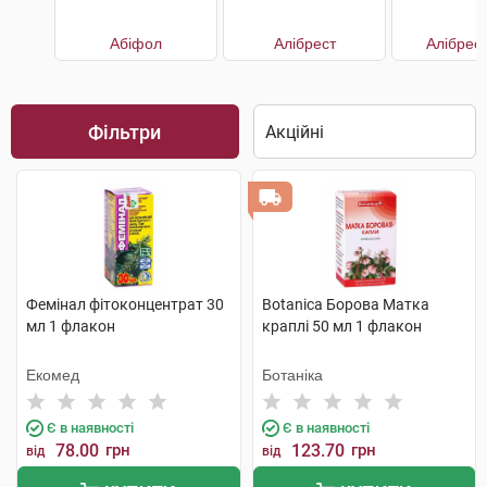
Абіфол
Алібрест
Алібрес
Фільтри
Фемінал фітоконцентрат 30
Botanica Борова Матка
мл 1 флакон
краплі 50 мл 1 флакон
Екомед
Ботаніка
Є в наявності
Є в наявності
78.00
грн
123.70
грн
від
від