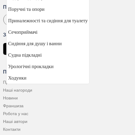
Приєднуйтесь
Поручні та опори
Приналежності та сидіння для туалету
Сечоприймачі
Завантажити застосунок
Сидіння для душу і ванни
Судна підкладні
Урологічні прокладки
Про Компанію
Ходунки
Про нас
Наші нагороди
Новини
Франшиза
Робота у нас
Наші автори
Контакти