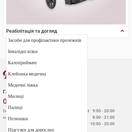
Реабілітація та догляд
Засоби для профілактики пролежнів
Інвалідні візки
Калоприймачі
Клейонка медична
Медичні ліжка
Гаряча лінія
Милиці
0 800 30 20 60
Палиці
Безкоштовно зі стаціонарних і
Будні:
9:00 - 20:00
мобільних телефонів в Україні
Сб:
8:00 - 21:00
Пелюшки
Нд:
10:00 - 20:00
Підгузки для дорослих