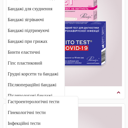
Бандажі для схуднення
Бандажі зігріваючі
Бандажі підтримуючі
Бандажі при грижах
Бинти еластичні
Гіпс пластиковий
Грудні корсети та бандажі
Післяопераційні бандажі
Діагностичні тести
Післяпологові бандажі
Гастроентерологічні тести
Плечові бандажі
Гінекологічні тести
Променевозап'ястні бандажі
Інфекційні тести