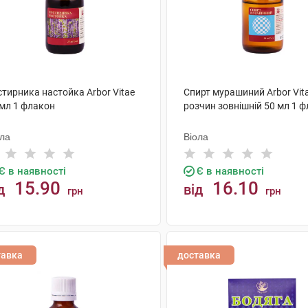
тирника настойка Arbor Vitae
Спирт мурашиний Arbor Vit
 мл 1 флакон
розчин зовнішній 50 мл 1 
ола
Віола
Є в наявності
Є в наявності
15.90
16.10
д
від
грн
грн
КУПИТИ
КУПИТИ
тавка
доставка