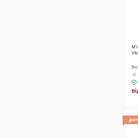
М`я
Vit
Ві
ві
дос