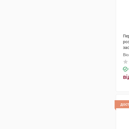
олія
(1)
масло
(1)
паста
(1)
бальзам
(1)
Пер
ро
льодяники
(2)
за
Ві
спрей назальний
(2)
ві
дос