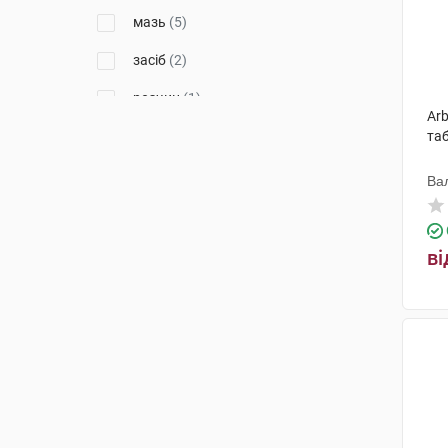
мазь
(5)
засіб
(2)
розчин
(1)
Arb
крем
(4)
таб
краплі
(2)
Ва
спрей
(4)
драже
(1)
ві
екстракт рідкий
(2)
олівець для інгаляцій
(1)
спрей для ротової порожнини
(1)
сироп
(6)