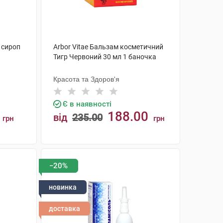
 сироп
Arbor Vitae Бальзам косметичний
Тигр Червоний 30 мл 1 баночка
Красота та Здоров'я
Є в наявності
188.00
від
235.00
грн
грн
КУПИТИ
−20%
новинка
доставка