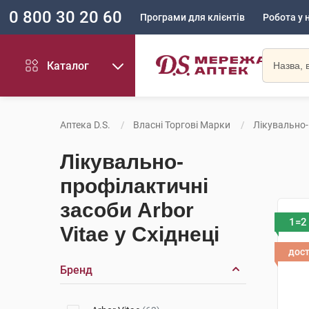
0 800 30 20 60
Програми для клієнтів
Робота у 
Каталог
Аптека D.S.
Власні Торгові Марки
Лікувально-
Лікувально-
профілактичні
засоби Arbor
1=2
Vitae у Східнеці
дос
Бренд