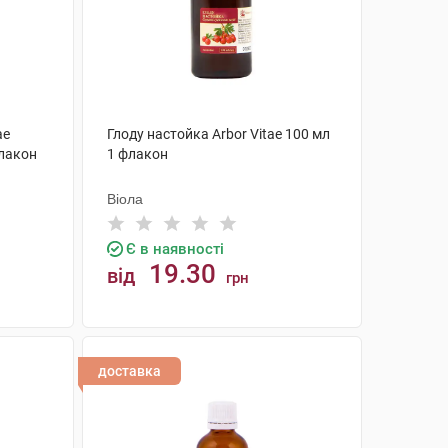
ae
Глоду настойка Arbor Vitae 100 мл
флакон
1 флакон
Віола
Є в наявності
19.30
від
грн
КУПИТИ
доставка