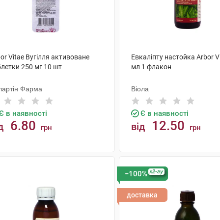
or Vitae Вугілля активоване
Евкаліпту настойка Arbor V
летки 250 мг 10 шт
мл 1 флакон
лартін Фарма
Віола
Є в наявності
Є в наявності
6.80
12.50
д
від
грн
грн
КУПИТИ
КУПИТИ
x2-гу
−100%
доставка