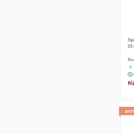
Пус
25
Ві
ві
дос