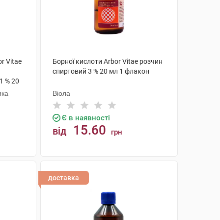
r Vitae
Борної кислоти Arbor Vitae розчин
спиртовий 3 % 20 мл 1 флакон
1 % 20
ика
Віола
Є в наявності
15.60
від
грн
КУПИТИ
доставка