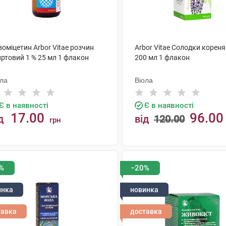
оміцетин Arbor Vitae розчин
Arbor Vitae Солодки кореня
иртовий 1 % 25 мл 1 флакон
200 мл 1 флакон
ола
Віола
Є в наявності
Є в наявності
17.00
96.00
д
від
120.00
грн
КУПИТИ
КУПИТИ
%
−20%
инка
новинка
тавка
доставка