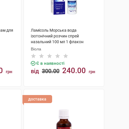
зам для
Ламісоль Морська вода
ізотонічний розчин спрей
назальний 100 мл 1 флакон
Віола
Є в наявності
0
240.00
від
300.00
грн
грн
КУПИТИ
доставка