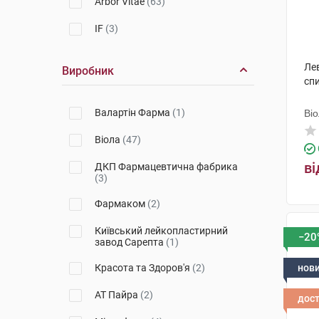
Arbor Vitae
(63)
IF
(3)
Лев
Виробник
сп
Валартін Фарма
(1)
Ві
Віола
(47)
ві
ДКП Фармацевтична фабрика
(3)
Фармаком
(2)
Київський лейкопластирний
−20
завод Сарепта
(1)
Красота та Здоров'я
(2)
нов
АТ Пайра
(2)
дос