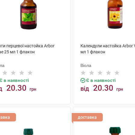
ти перцевої настойка Arbor
Календули настойка Arbor V
ae 25 мл 1 флакон
мл 1 флакон
ола
Віола
Є в наявності
Є в наявності
20.30
20.30
д
від
грн
грн
КУПИТИ
КУПИТИ
тавка
доставка