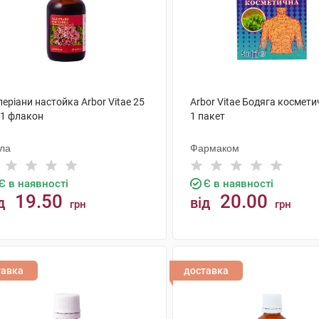
еріани настойка Arbor Vitae 25
Arbor Vitae Бодяга космети
 1 флакон
1 пакет
ола
Фармаком
Є в наявності
Є в наявності
19.50
20.00
д
від
грн
грн
КУПИТИ
КУПИТИ
тавка
доставка