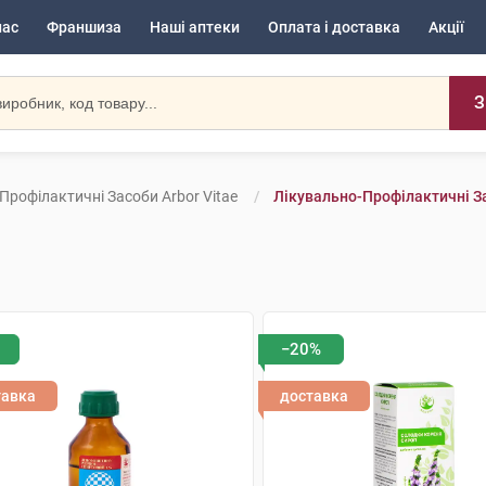
нас
Франшиза
Наші аптеки
Оплата і доставка
Акції
З
Профілактичні Засоби Arbor Vitae
Лікувально-Профілактичні Зас
−20%
тавка
доставка