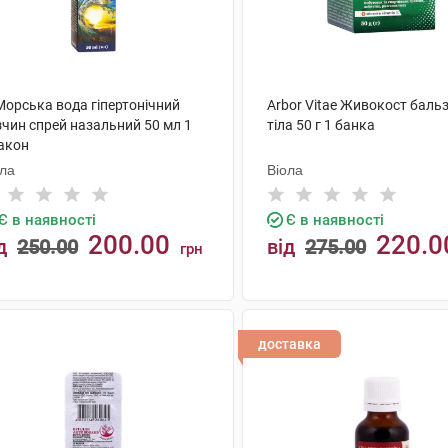
Морська вода гіпертонічний
Arbor Vitae Живокост баль
зчин спрей назальний 50 мл 1
тіла 50 г 1 банка
акон
ола
Віола
Є в наявності
Є в наявності
200.00
220.0
д
250.00
від
275.00
грн
КУПИТИ
КУПИТИ
доставка