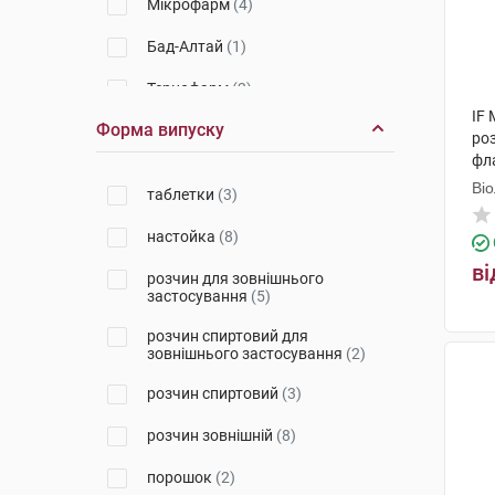
Мікрофарм
(4)
Бад-Алтай
(1)
Тернофарм
(2)
IF 
Форма випуску
Вітаміни
(1)
ро
фл
Сантья Ельжбета
(1)
Ві
таблетки
(3)
Польфарма
(1)
настойка
(8)
ві
розчин для зовнішнього
застосування
(5)
розчин спиртовий для
зовнішнього застосування
(2)
розчин спиртовий
(3)
розчин зовнішній
(8)
порошок
(2)