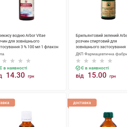
екису водню Arbor Vitae
Брильянтовий зелений Arbo
зчин для зовнішнього
розчин спиртовий для
стосування 3 % 100 мл 1 флакон
зовнішнього застосування 
мл 1 флакон
ола
ДКП Фармацевтична фабр
Є в наявності
Є в наявності
14.30
15.00
д
від
грн
грн
КУПИТИ
КУПИТИ
тавка
доставка