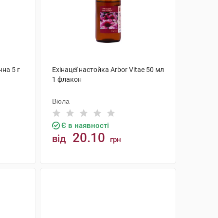
чна 5 г
Ехінацеї настойка Arbor Vitae 50 мл
1 флакон
Віола
Є в наявності
20.10
від
грн
КУПИТИ