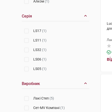
Алком
(1)
Серія
Lu
для
LS17
(1)
Лак
LS11
(1)
LS32
(1)
ві
LS06
(1)
LS05
(1)
Виробник
Лакі Степ
(5)
Сет-MV Компані
(1)