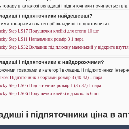
ь товару в каталозі вкладиші і підпяточники починається від 
кладиші і підпяточники найдешевші?
ими товарами в категорії вкладиші і підпяточники є:
cky Step LS17 Подушечки клейкі для стопи 10 шт
cky Step LS11 Напальчник розмір 3 1 пара
cky Step LS32 Вкладиш під плюсну маленький у відкрите взуття
кладиші і підпяточники є найдорожчими?
жчими товарами в категорії вкладиші і підпяточники інтерн
ком Підп'яточник з бортами розмір 3 (40-42) 1 пара
cky Step LS05 Підп'яточник розмір 1 (35-37) 1 пара
cky Step LS06 Подушечки клейкі від мозолів 6 шт
адиші і підпяточники ціна в ап