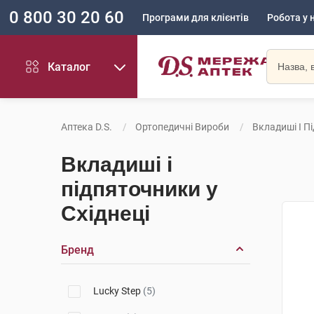
0 800 30 20 60
Програми для клієнтів
Робота у 
Каталог
Аптека D.S.
Ортопедичні Вироби
Вкладиші І П
Вкладиші і
підпяточники у
Східнеці
Бренд
Lucky Step
(5)