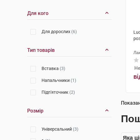
Для кого
Для дорослих
(6)
Lu
роз
Тип товарів
Лак
Не
Вставка
(3)
ві
Напальчники
(1)
Підп'яточник
(2)
Показа
Розмір
Пош
Універсальний
(3)
Яка ц