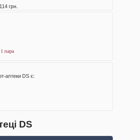
114 грн.
 1 пара
ет-аптеки DS є:
теці DS