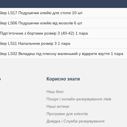
Step LS17 Подушечки клейкі для стопи 10 шт
Step LS06 Подушечки клейкі від мозолів 6 шт
Підп'яточник з бортами розмір 3 (40-42) 1 пара
Step LS11 Напальчник розмір 3 1 пара
Step LS32 Вкладиш під плюсну маленький у відкрите взуття 1 пара
ю
Корисно знати
Наш блог
Пошук і онлайн-резервування ліків
Наші аптеки
Програми для клієнтів
Довідка і Служба резервування