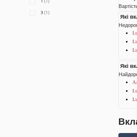
1
(1)
Вартіст
3
(1)
Які в
Недорог
Lu
Lu
Lu
Які в
Найдоро
Ал
Lu
Lu
Вкл