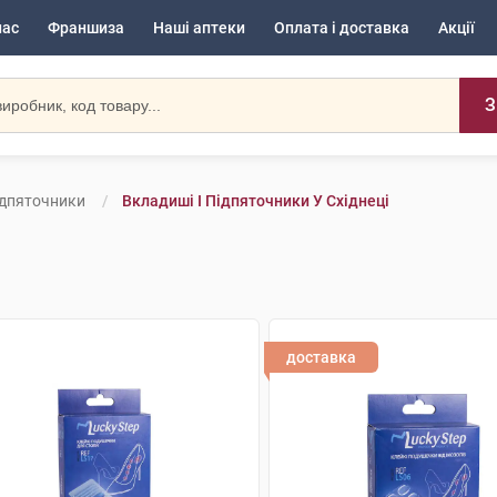
нас
Франшиза
Наші аптеки
Оплата і доставка
Акції
З
ідпяточники
Вкладиші І Підпяточники У Східнеці
доставка