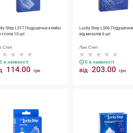
cky Step LS17 Подушечки клейкі
Lucky Step LS06 Подушечки
 стопи 10 шт
від мозолів 6 шт
і Степ
Лакі Степ
Є в наявності
Є в наявності
114.00
203.00
д
від
грн
грн
КУПИТИ
КУПИТИ