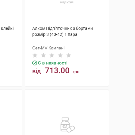
 клейкі
Алком Підп'яточник з бортами
розмір 3 (40-42) 1 пара
Сет-MV Компані
Є в наявності
713.00
від
грн
КУПИТИ