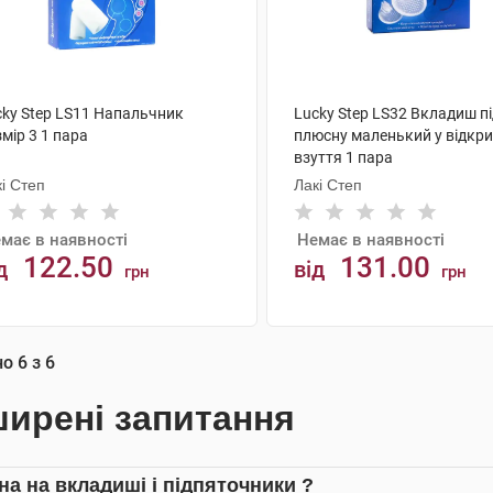
cky Step LS11 Напальчник
Lucky Step LS32 Вкладиш п
мір 3 1 пара
плюсну маленький у відкри
взуття 1 пара
і Степ
Лакі Степ
має в наявності
Немає в наявності
122.50
131.00
д
від
грн
грн
АНАЛОГИ
АНАЛОГИ
но
6
з
6
ирені запитання
іна на вкладиші і підпяточники ?