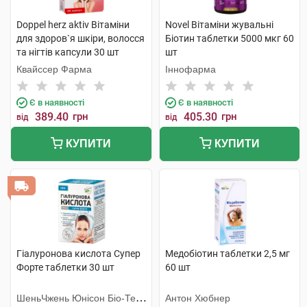
Doppel herz aktiv Вітаміни
Novel Вітаміни жувальні
для здоров`я шкіри, волосся
Біотин таблетки 5000 мкг 60
та нігтів капсули 30 шт
шт
Квайссер Фарма
Іннофарма
Є в наявності
Є в наявності
389.40
грн
405.30
грн
від
від
КУПИТИ
КУПИТИ
Гіалуронова кислота Супер
Медобіотин таблетки 2,5 мг
Форте таблетки 30 шт
60 шт
ШеньЧжень Юнісон Біо-Тек
Антон Хюбнер