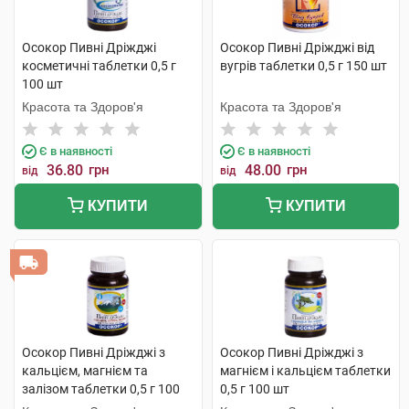
Осокор Пивні Дріжджі
Осокор Пивні Дріжджі від
косметичні таблетки 0,5 г
вугрів таблетки 0,5 г 150 шт
100 шт
Красота та Здоров'я
Красота та Здоров'я
Є в наявності
Є в наявності
36.80
грн
48.00
грн
від
від
КУПИТИ
КУПИТИ
Осокор Пивні Дріжджі з
Осокор Пивні Дріжджі з
кальцієм, магнієм та
магнієм і кальцієм таблетки
залізом таблетки 0,5 г 100
0,5 г 100 шт
шт