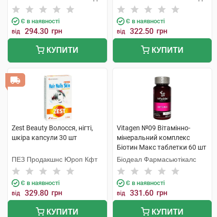
Є в наявності
Є в наявності
294.30
грн
322.50
грн
від
від
КУПИТИ
КУПИТИ
Zest Beauty Волосся, нігті,
Vitagen №09 Вітамінно-
шкіра капсули 30 шт
мінеральний комплекс
Біотин Макс таблетки 60 шт
ПЕЗ Продакшнс Юроп Кфт
Біодеал Фармасьютікалс
Є в наявності
Є в наявності
329.80
грн
331.60
грн
від
від
КУПИТИ
КУПИТИ