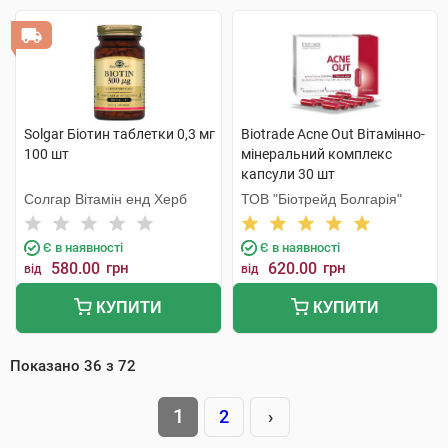
Solgar Біотин таблетки 0,3 мг
Biotrade Acne Out Вітамінно-
100 шт
мінеральний комплекс
капсули 30 шт
Солгар Вітамін енд Херб
ТОВ "Біотрейд Болгарія"
Є в наявності
Є в наявності
580.00
грн
620.00
грн
від
від
КУПИТИ
КУПИТИ
Показано
36
з
72
1
2
›