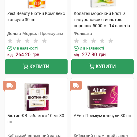
Zest Beauty Біотин Комплекс
Колаген морський Б`юті з
капсули 30 шт
гіалуроновою кислотою
порошок 5000 мг 14 пакетів
Дельта Медікел Промоушнз
Феліцата
Є в наявності
Є в наявності
264.20
грн
277.80
грн
від
від
КУПИТИ
КУПИТИ
Біотин-КВ таблетки 10 мг 30
АЕвіт Преміум капсули 30 шт
шт
Київський вітамінний завод
Київський вітамінний завод