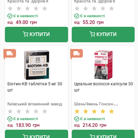
Красота та Здоров'я
Красота та Здоров'я
Є в наявності
Є в наявності
49.00
грн
55.20
грн
від
від
КУПИТИ
КУПИТИ
Біотин-КВ таблетки 5 мг 30
Ідеальне волосся капсули 30
шт
шт
Київський вітамінний завод
ШеньЧжень Гонсен
Байоледжі Індастрі Ко. Лтд
Є в наявності
Є в наявності
183.90
грн
214.20
грн
від
від
КУПИТИ
КУПИТИ