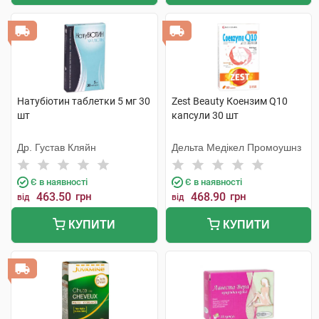
Натубіотин таблетки 5 мг 30
Zest Beauty Коензим Q10
шт
капсули 30 шт
Др. Густав Кляйн
Дельта Медікел Промоушнз
Є в наявності
Є в наявності
463.50
грн
468.90
грн
від
від
КУПИТИ
КУПИТИ