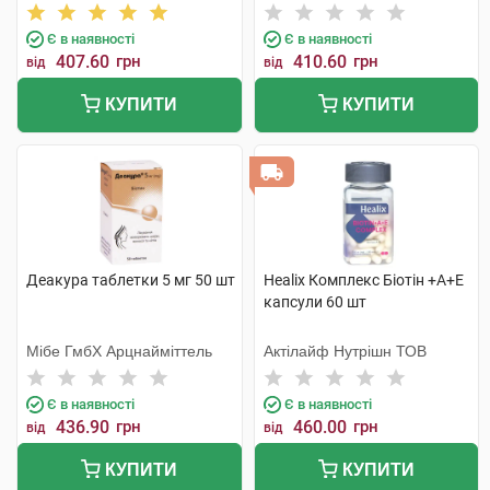
Ко. Лтд
Є в наявності
Є в наявності
407.60
грн
410.60
грн
від
від
КУПИТИ
КУПИТИ
Деакура таблетки 5 мг 50 шт
Healix Комплекс Біотін +А+Е
капсули 60 шт
Мібе ГмбХ Арцнайміттель
Актілайф Нутрішн ТОВ
Є в наявності
Є в наявності
436.90
грн
460.00
грн
від
від
КУПИТИ
КУПИТИ