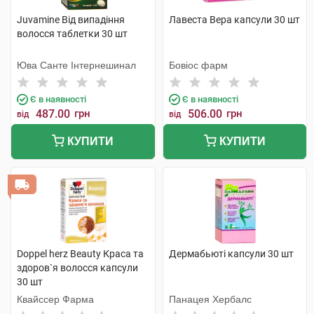
Juvamine Від випадіння
Лавеста Вера капсули 30 шт
волосся таблетки 30 шт
Юва Санте Інтернешинал
Бовіос фарм
Є в наявності
Є в наявності
487.00
грн
506.00
грн
від
від
КУПИТИ
КУПИТИ
Doppel herz Beauty Краса та
Дермабьюті капсули 30 шт
здоров`я волосся капсули
30 шт
Квайссер Фарма
Панацея Хербалс