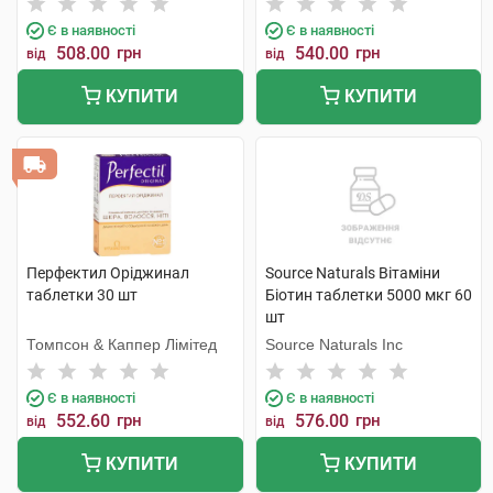
Є в наявності
Є в наявності
508.00
грн
540.00
грн
від
від
КУПИТИ
КУПИТИ
Перфектил Оріджинал
Source Naturals Вітаміни
таблетки 30 шт
Біотин таблетки 5000 мкг 60
шт
Томпсон & Каппер Лімітед
Source Naturals Inc
Є в наявності
Є в наявності
552.60
грн
576.00
грн
від
від
КУПИТИ
КУПИТИ