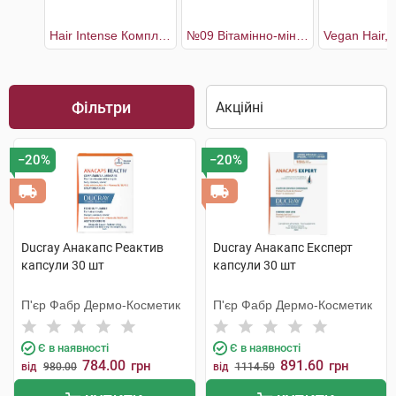
Hair Intense Комплекс для покращення стану та відновлення волосся 30 днів
№09 Вітамінно-мінеральний комплекс Біотин Макс
Фільтри
−20%
−20%
Ducray Анакапс Реактив
Ducray Анакапс Експерт
капсули 30 шт
капсули 30 шт
П'єр Фабр Дермо-Косметик
П'єр Фабр Дермо-Косметик
Є в наявності
Є в наявності
784.00
891.60
грн
грн
від
980.00
від
1114.50