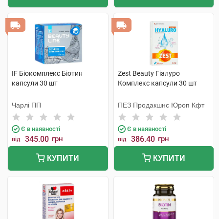
IF Біокомплекс Біотин
Zest Beauty Гіалуро
капсули 30 шт
Комплекс капсули 30 шт
Чарлі ПП
ПЕЗ Продакшнс Юроп Кфт
Є в наявності
Є в наявності
345.00
грн
386.40
грн
від
від
КУПИТИ
КУПИТИ