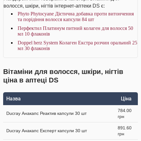
волосся, шкіри, нігтів інтернет-аптеки DS є:
Phyto Phytocyane Дієтична добавка проти витончення
та порідіння волосся капсули 84 шт
Перфектил Платинум питний колаген для волосся 50
мл 10 флаконів
Doppel herz System Колаген Екстра розчин оральний 25
мл 30 флаконів
Вітаміни для волосся, шкіри, нігтів
ціна в аптеці DS
Назва
Ціна
784.00
Ducray Анакапс Реактив капсули 30 шт
грн
891.60
Ducray Анакапс Експерт капсули 30 шт
грн