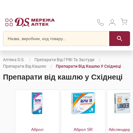
Аптека D.S.
Препарати Від ГРВІ Та Застуди
Препарати Від Кашлю
Препарати Від Кашлю У Східнеці
Препарати від кашлю у Східнеці
Аброл
Аброл SR