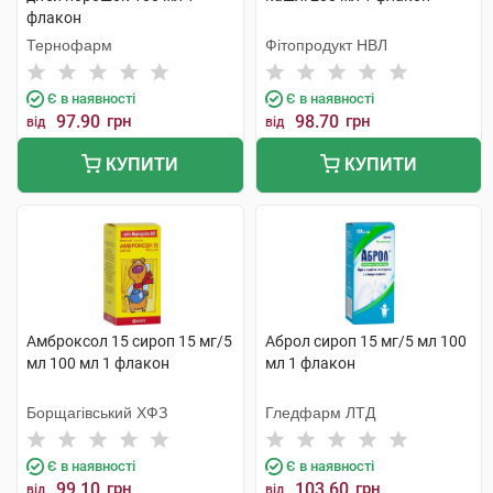
флакон
Тернофарм
Фітопродукт НВЛ
Є в наявності
Є в наявності
97.90
грн
98.70
грн
від
від
КУПИТИ
КУПИТИ
Амброксол 15 сироп 15 мг/5
Аброл сироп 15 мг/5 мл 100
мл 100 мл 1 флакон
мл 1 флакон
Борщагівський ХФЗ
Гледфарм ЛТД
Є в наявності
Є в наявності
99.10
грн
103.60
грн
від
від