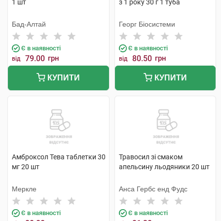
1 шт
з 1 року 30 г 1 туба
Бад-Алтай
Георг Біосистеми
Є в наявності
Є в наявності
79.00
грн
80.50
грн
від
від
КУПИТИ
КУПИТИ
Амброксол Тева таблетки 30
Травосил зі смаком
мг 20 шт
апельсину льодяники 20 шт
Меркле
Анса Гербc енд Фудс
Є в наявності
Є в наявності