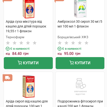
Аріда суха мікстура від
Амброксол 30 сироп 30 мг/5
кашлю для дітей порошок
мл 100 мл 1 флакон
19,55 г 1 флакон
Тернофарм
Борщагівський ХФЗ
Є в наявності
Є в наявності
84.40
грн
95.00
грн
від
від
КУПИТИ
КУПИТИ
Аріда сироп від кашлю для
Подорожника фітосироп при
дітей порошок 100 мл 1
кашлі 200 мл 1 флакон