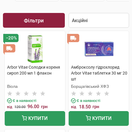
Фільтри
−20%
Arbor Vitae Солодки кореня
Амброксолу гідрохлорид
сироп 200 мл 1 флакон
Arbor Vitae таблетки 30 мг 20
шт
Віола
Борщагівський ХФЗ
Є в наявності
Є в наявності
96.00
грн
18.50
грн
від
120.00
від
КУПИТИ
КУПИТИ