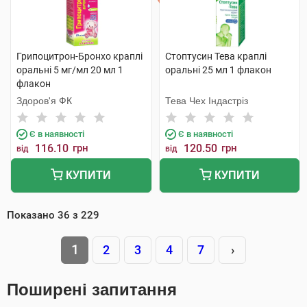
Грипоцитрон-Бронхо краплі
Стоптусин Тева краплі
оральні 5 мг/мл 20 мл 1
оральні 25 мл 1 флакон
флакон
Здоров'я ФК
Тева Чех Індастріз
Є в наявності
Є в наявності
116.10
грн
120.50
грн
від
від
КУПИТИ
КУПИТИ
Показано
36
з
229
1
2
3
4
7
›
Поширені запитання