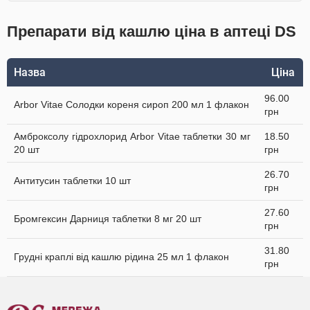
Препарати від кашлю ціна в аптеці DS
Назва
Ціна
96.00
Arbor Vitae Солодки кореня сироп 200 мл 1 флакон
грн
Амброксолу гідрохлорид Arbor Vitae таблетки 30 мг
18.50
20 шт
грн
26.70
Антитусин таблетки 10 шт
грн
27.60
Бромгексин Дарниця таблетки 8 мг 20 шт
грн
31.80
Грудні краплі від кашлю рідина 25 мл 1 флакон
грн