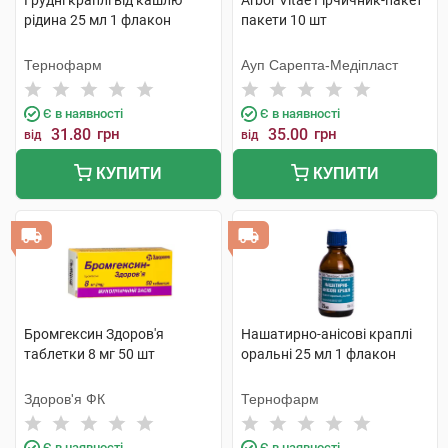
Грудні краплі від кашлю
Arbor Vitae Гірчичник-пакет
рідина 25 мл 1 флакон
пакети 10 шт
Тернофарм
Ауп Сарепта-Медіпласт
Є в наявності
Є в наявності
31.80
грн
35.00
грн
від
від
КУПИТИ
КУПИТИ
Бромгексин Здоров'я
Нашатирно-анісові краплі
таблетки 8 мг 50 шт
оральні 25 мл 1 флакон
Здоров'я ФК
Тернофарм
Є в наявності
Є в наявності