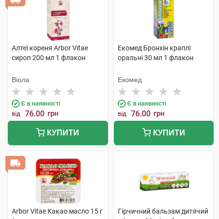
Алтеї кореня Arbor Vitae
Екомед Бронхін краплі
сироп 200 мл 1 флакон
оральні 30 мл 1 флакон
Віола
Екомед
Є в наявності
Є в наявності
76.00
грн
76.00
грн
від
від
КУПИТИ
КУПИТИ
Arbor Vitae Какао масло 15 г
Гірчичний бальзам дитячий