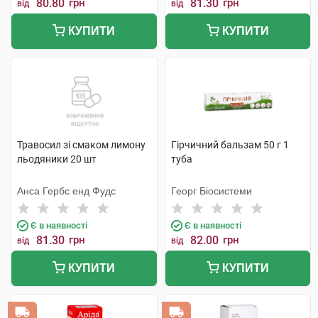
80.80
грн
81.30
грн
від
від
КУПИТИ
КУПИТИ
Травосил зі смаком лимону
Гірчичний бальзам 50 г 1
льодяники 20 шт
туба
Анса Гербc енд Фудс
Георг Біосистеми
Є в наявності
Є в наявності
81.30
грн
82.00
грн
від
від
КУПИТИ
КУПИТИ