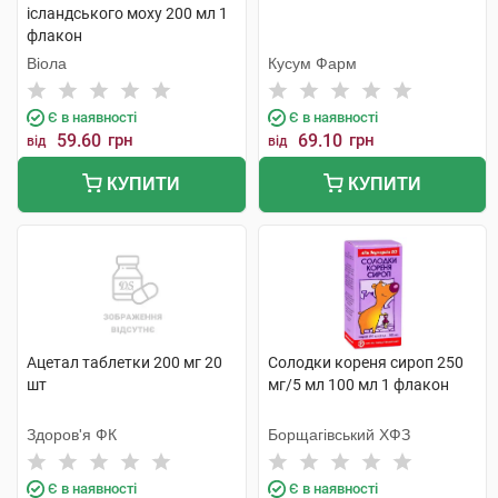
ісландського моху 200 мл 1
флакон
Віола
Кусум Фарм
Є в наявності
Є в наявності
59.60
грн
69.10
грн
від
від
КУПИТИ
КУПИТИ
Ацетал таблетки 200 мг 20
Солодки кореня сироп 250
шт
мг/5 мл 100 мл 1 флакон
Здоров'я ФК
Борщагівський ХФЗ
Є в наявності
Є в наявності