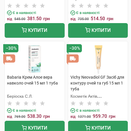
Є в наявності
Є в наявності
381.50
514.50
грн
грн
від
545.00
від
735.00
КУПИТИ
КУПИТИ
−30%
−30%
Babaria Крем Aлое вера
Vichy Neovadiol GF Засіб для
навколо очей 15 мл 1 туба
контуру очей та губ 15 мл 1
туба
Беріоска С.Л.
Косметік Актів
Інтернаціональ
Є в наявності
Є в наявності
538.30
959.70
грн
грн
від
769.00
від
1371.00
КУПИТИ
КУПИТИ