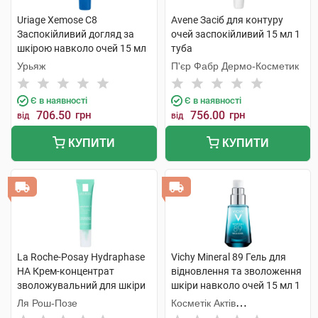
Uriage Xemose C8
Avene Засіб для контуру
Заспокійливий догляд за
очей заспокійливий 15 мл 1
шкірою навколо очей 15 мл
туба
1 туба
Урьяж
П'єр Фабр Дермо-Косметик
Є в наявності
Є в наявності
706.50
грн
756.00
грн
від
від
КУПИТИ
КУПИТИ
La Roche-Posay Hydraphase
Vichy Mineral 89 Гель для
HA Крем-концентрат
відновлення та зволоження
зволожувальний для шкіри
шкіри навколо очей 15 мл 1
навколо очей 15 мл 1 туба
флакон
Ля Рош-Позе
Косметік Актів
Інтернаціональ