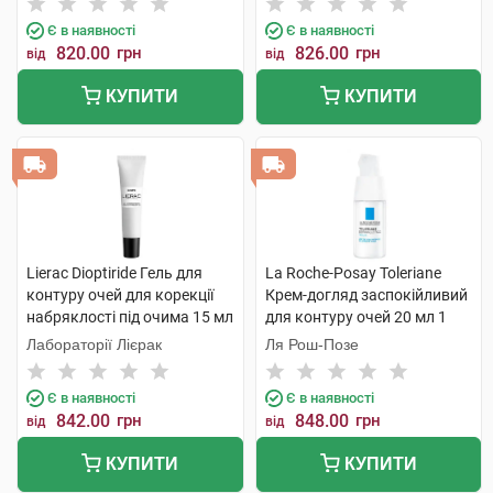
Є в наявності
Є в наявності
820.00
грн
826.00
грн
від
від
КУПИТИ
КУПИТИ
Lierac Dioptiride Гель для
La Roche-Posay Toleriane
контуру очей для корекції
Крем-догляд заспокійливий
набряклості під очима 15 мл
для контуру очей 20 мл 1
1 туба
флакон
Лабораторії Лієрак
Ля Рош-Позе
Є в наявності
Є в наявності
842.00
грн
848.00
грн
від
від
КУПИТИ
КУПИТИ