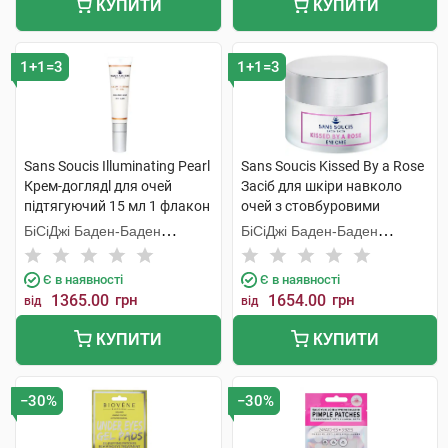
КУПИТИ
КУПИТИ
1+1=3
1+1=3
Sans Soucis Illuminating Pearl
Sans Soucis Kissed By a Rose
Крем-доглядl для очей
Засіб для шкіри навколо
підтягуючий 15 мл 1 флакон
очей з стовбуровими
клітинами троянди 15 мл 1
БіСіДжі Баден-Баден
БіСіДжі Баден-Баден
банка
Косметікс Груп Гмбх
Косметікс Груп Гмбх
Є в наявності
Є в наявності
1365.00
грн
1654.00
грн
від
від
КУПИТИ
КУПИТИ
−30%
−30%