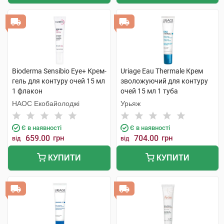
Bioderma Sensibio Eye+ Крем-
Uriage Eau Thermale Крем
гель для контуру очей 15 мл
зволожуючий для контуру
1 флакон
очей 15 мл 1 туба
НАОС Екобайолоджі
Урьяж
Є в наявності
Є в наявності
659.00
грн
704.00
грн
від
від
КУПИТИ
КУПИТИ