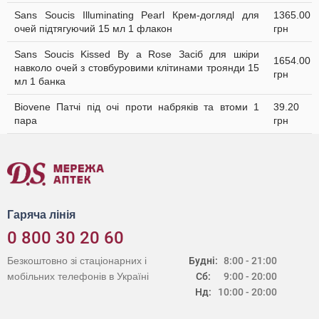
Sans Soucis Illuminating Pearl Крем-доглядl для
1365.00
очей підтягуючий 15 мл 1 флакон
грн
Sans Soucis Kissed By a Rose Засіб для шкіри
1654.00
навколо очей з стовбуровими клітинами троянди 15
грн
мл 1 банка
Biovene Патчі під очі проти набряків та втоми 1
39.20
пара
грн
Гаряча лінія
0 800 30 20 60
Безкоштовно зі стаціонарних і
Будні:
8:00 - 21:00
мобільних телефонів в Україні
Сб:
9:00 - 20:00
Нд:
10:00 - 20:00