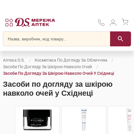
Аптека D.S.
Косметика По Догляду За Обличчям
Засоби По Догляду За Шкірою Навколо Очей
Засоби По Догляду За Шкірою Навколо Очей У Східнеці
Засоби по догляду за шкірою
навколо очей у Східнеці