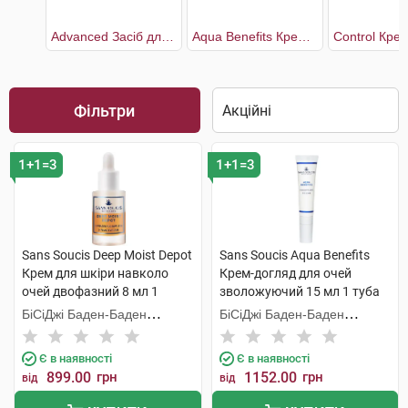
Advanced Засіб для контуру очей та губ
Aqua Benefits Крем-догляд для очей зволожуючий
Фільтри
1+1=3
1+1=3
Sans Soucis Deep Moist Depot
Sans Soucis Aqua Benefits
Крем для шкіри навколо
Крем-догляд для очей
очей двофазний 8 мл 1
зволожуючий 15 мл 1 туба
флакон
БіСіДжі Баден-Баден
БіСіДжі Баден-Баден
Косметікс Груп Гмбх
Косметікс Груп Гмбх
Є в наявності
Є в наявності
899.00
грн
1152.00
грн
від
від