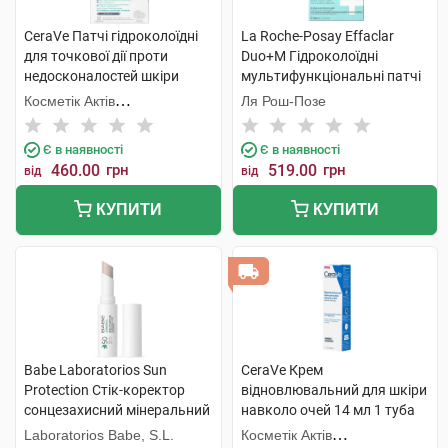
CeraVe Патчі гідроколоїдні
La Roche-Posay Effaclar
для точкової дії проти
Duo+M Гідроколоїдні
недосконалостей шкіри
мультифункціональні патчі
обличчя 22 шт
для захисту шкіри обличчя
Косметік Актів
Ля Рош-Позе
22 шт
Інтернаціональ
Є в наявності
Є в наявності
460.00
грн
519.00
грн
від
від
КУПИТИ
КУПИТИ
Babe Laboratorios Sun
CeraVe Крем
Protection Стік-коректор
відновлювальний для шкіри
сонцезахисний мінеральний
навколо очей 14 мл 1 туба
для контуру очей з
Laboratorios Babe, S.L.
Косметік Актів