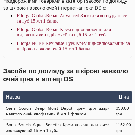
Найдорожчими товарами в категорії засоби по догляду
за шкірою навколо очей інтернет-аптеки DS є:
Filorga Global-Repair Advanced Засіб для контуру очей
та губ 15 мл 1 банка
Filorga Global-Repair Крем відновлюючий для
виділення контурів очей та губ 15 мл 1 туба
Filorga NCEF Revitalise Eyes Крем відновлювальний за
шкірою навколо очей 15 мл 1 банка
Засоби по догляду за шкірою навколо
очей ціна в аптеці DS
Назва
Ціна
Sans Soucis Deep Moist Depot Крем для шкіри
899.00
навколо очей двофазний 8 мл 1 флакон
грн
Sans Soucis Aqua Benefits Крем-догляд для очей
1152.00
зволожуючий 15 мл 1 туба
грн