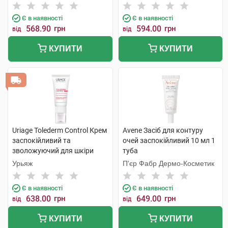
фізичними фільтрами SPF50
Інтернаціональ
4 г 1 стік
Є в наявності
Є в наявності
568.90
грн
594.00
грн
від
від
КУПИТИ
КУПИТИ
Uriage Tolederm Control Крем
Avene Засіб для контуру
заспокійливий та
очей заспокійливий 10 мл 1
зволожуючий для шкіри
туба
навколо очей 15 мл 1 туба
Урьяж
П'єр Фабр Дермо-Косметик
Є в наявності
Є в наявності
638.00
грн
649.00
грн
від
від
КУПИТИ
КУПИТИ