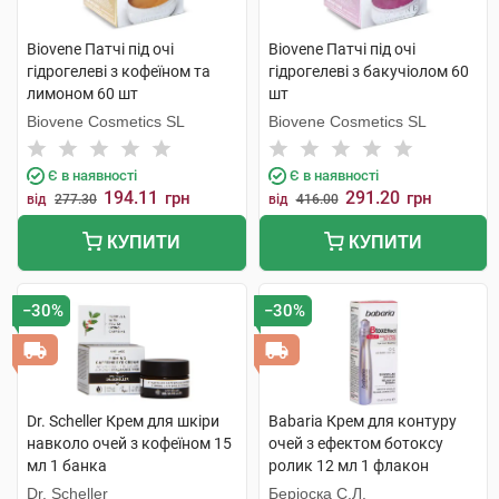
Biovene Патчі під очі
Biovene Патчі під очі
гідрогелеві з кофеїном та
гідрогелеві з бакучіолом 60
лимоном 60 шт
шт
Biovene Cosmetics SL
Biovene Cosmetics SL
Є в наявності
Є в наявності
194.11
291.20
грн
грн
від
277.30
від
416.00
КУПИТИ
КУПИТИ
−30%
−30%
Dr. Scheller Крем для шкіри
Babaria Крем для контуру
навколо очей з кофеїном 15
очей з ефектом ботоксу
мл 1 банка
ролик 12 мл 1 флакон
Dr. Scheller
Беріоска С.Л.