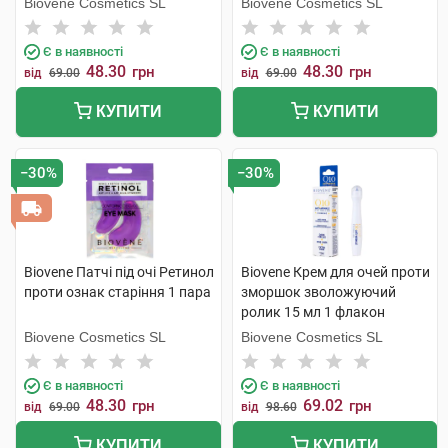
Biovene Cosmetics SL
Biovene Cosmetics SL
Є в наявності
Є в наявності
48.30
48.30
грн
грн
від
69.00
від
69.00
КУПИТИ
КУПИТИ
−30%
−30%
Biovene Патчі під очі Ретинол
Biovene Крем для очей проти
проти ознак старіння 1 пара
зморшок зволожуючий
ролик 15 мл 1 флакон
Biovene Cosmetics SL
Biovene Cosmetics SL
Є в наявності
Є в наявності
48.30
69.02
грн
грн
від
69.00
від
98.60
КУПИТИ
КУПИТИ