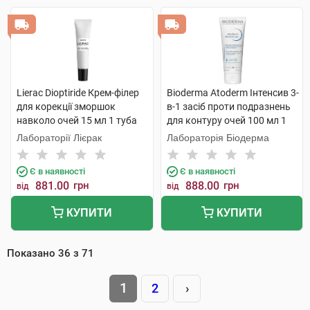
Lierac Dioptiride Крем-філер
Bioderma Atoderm Інтенсив 3-
для корекції зморшок
в-1 засіб проти подразнень
навколо очей 15 мл 1 туба
для контуру очей 100 мл 1
туба
Лабораторії Лієрак
Лабораторія Біодерма
Є в наявності
Є в наявності
881.00
грн
888.00
грн
від
від
КУПИТИ
КУПИТИ
Показано
36
з
71
1
2
›