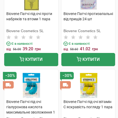
Biovene Патчі під очі проти
Biovene Патчі протизапальні
набряків та втоми 1 пара
від прищів 24 шт
Biovene Cosmetics SL
Biovene Cosmetics SL
Є в наявності
Є в наявності
39.20
41.02
грн
грн
від
56.00
від
58.60
КУПИТИ
КУПИТИ
−30%
−30%
Biovene Патчі під очі
Biovene Патчі під очі вітамін
гіалуронова кислота
C яскравість погляду 1 пара
максимальне зволоження 1
пара