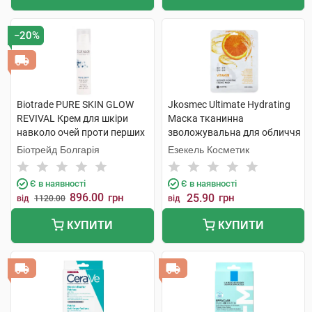
−20%
Biotrade PURE SKIN GLOW
Jkosmec Ultimate Hydrating
REVIVAL Крем для шкіри
Маска тканинна
навколо очей проти перших
зволожувальна для обличчя
ознак старіння і темних кіл
з вітамінами 25 мл 1 шт
Біотрейд Болгарія
Езекель Косметик
15 мл 1 флакон
Є в наявності
Є в наявності
896.00
грн
25.90
грн
від
1120.00
від
КУПИТИ
КУПИТИ