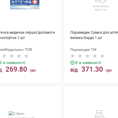
течка медична першої допомоги
Парамедик Сумка для апте
анспортна 1 шт
велика бордо 1 шт
рмМедальянс ТОВ
Парамедик ТМ
Є в наявності
Є в наявності
269.80
371.30
д
від
грн
грн
КУПИТИ
КУПИТИ