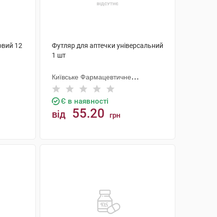
овий 12
Футляр для аптечки універсальний
1 шт
Київське Фармацевтичне
Товариство ТОВ (Україна)
Є в наявності
55.20
від
грн
КУПИТИ