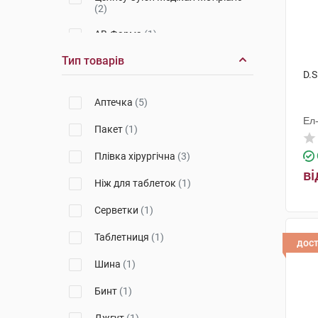
(2)
АВ-Фарма
(1)
Тип товарів
Віола
(2)
D.S
Аптечка
(5)
Ел
Пакет
(1)
Плівка хірургічна
(3)
ві
Ніж для таблеток
(1)
Серветки
(1)
Таблетниця
(1)
дос
Шина
(1)
Бинт
(1)