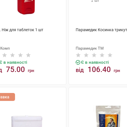
. Ніж для таблеток 1 шт
Парамедик Косинка трикут
-Комп
Парамедик ТМ
Є в наявності
Є в наявності
75.00
106.40
д
від
грн
грн
КУПИТИ
КУПИТИ
тавка