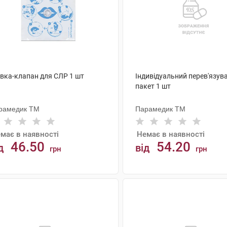
івка-клапан для СЛР 1 шт
Індивідуальний перев'язув
пакет 1 шт
рамедик ТМ
Парамедик ТМ
має в наявності
Немає в наявності
46.50
54.20
д
від
грн
грн
АНАЛОГИ
АНАЛОГИ