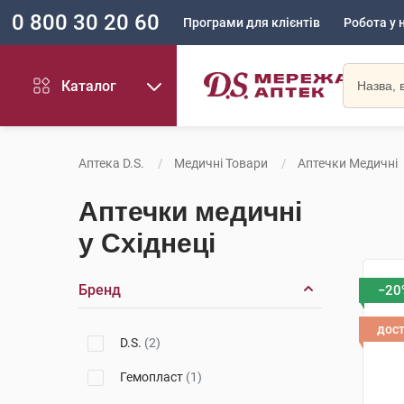
0 800 30 20 60
Програми для клієнтів
Робота у 
Каталог
Аптека D.S.
Медичні Товари
Аптечки Медичні
Аптечки медичні
у Східнеці
Бренд
−20
дос
D.S.
(2)
Гемопласт
(1)