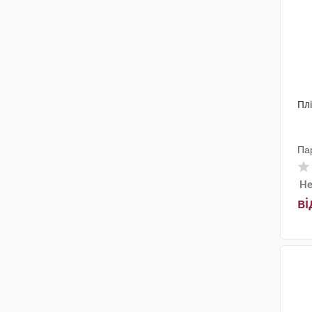
Пл
Па
Не
ві