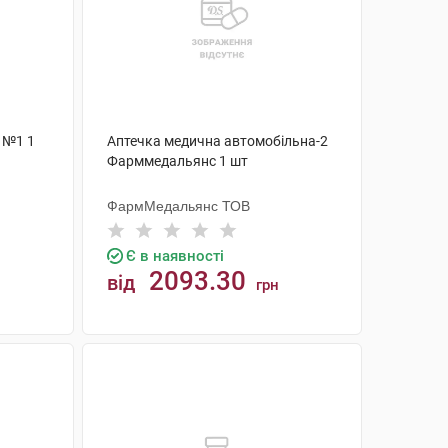
 №1 1
Аптечка медична автомобільна-2
Фарммедальянс 1 шт
ФармМедальянс ТОВ
Є в наявності
2093.30
від
грн
КУПИТИ