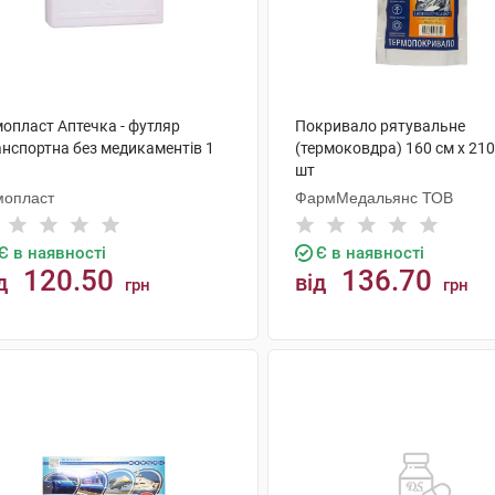
мопласт Аптечка - футляр
Покривало рятувальне
анспортна без медикаментів 1
(термоковдра) 160 см х 210
шт
мопласт
ФармМедальянс ТОВ
Є в наявності
Є в наявності
120.50
136.70
д
від
грн
грн
КУПИТИ
КУПИТИ