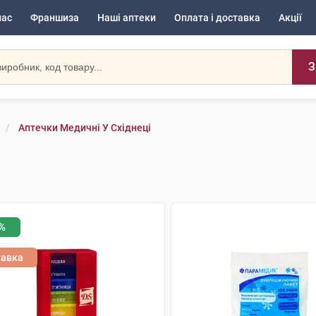
нас
Франшиза
Наші аптеки
Оплата і доставка
Акції
З
Аптечки Медичні У Східнеці
%
тавка