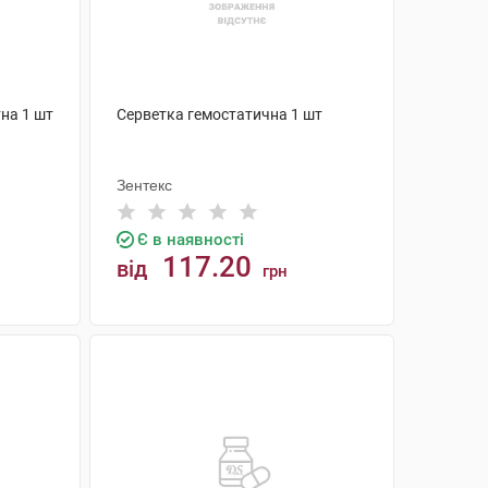
на 1 шт
Серветка гемостатична 1 шт
Зентекс
Є в наявності
117.20
від
грн
КУПИТИ