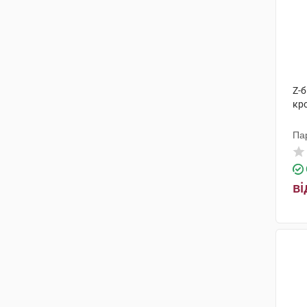
Z-
кр
Па
ві