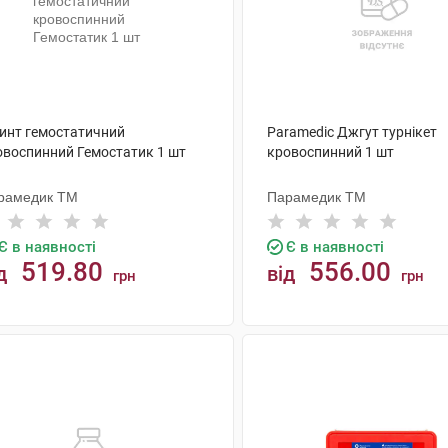
бинт гемостатичний
Paramedic Джгут турнікет
овоспинний Гемостатик 1 шт
кровоспинний 1 шт
рамедик ТМ
Парамедик ТМ
Є в наявності
Є в наявності
519.80
556.00
д
від
грн
грн
КУПИТИ
КУПИТИ