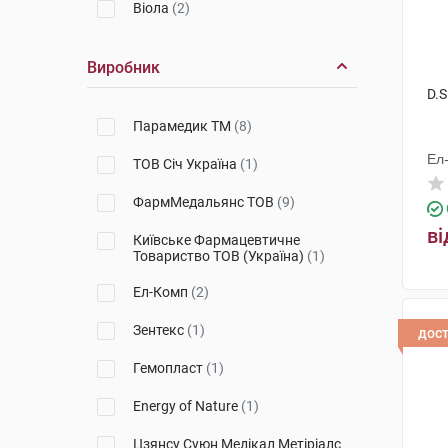
Віола
(2)
Виробник
D.S
Парамедик ТМ
(8)
Ел
ТОВ Січ Україна
(1)
ФармМедальянс ТОВ
(9)
ві
Київське Фармацевтичне
Товариство ТОВ (Україна)
(1)
Ел-Комп
(2)
Зентекс
(1)
дос
Гемопласт
(1)
Energy of Nature
(1)
Цзянсу Суюн Медікал Метіріалс