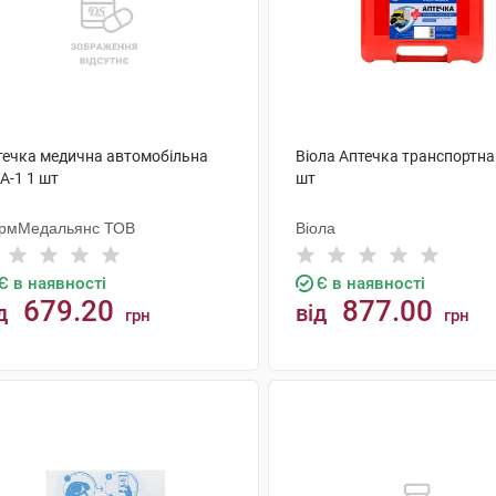
течка медична автомобільна
Віола Аптечка транспортна
А-1 1 шт
шт
рмМедальянс ТОВ
Віола
Є в наявності
Є в наявності
679.20
877.00
д
від
грн
грн
КУПИТИ
КУПИТИ