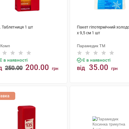
. Таблетниця 1 шт
Пакет гіпотермічний холод
x 9,5 см 1 шт
-Комп
Парамедик ТМ
Є в наявності
Є в наявності
200.00
35.00
д
250.00
від
грн
грн
КУПИТИ
КУПИТИ
тавка