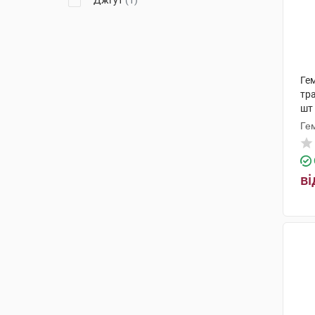
Джгут
(1)
Ге
тр
шт
Ге
ві