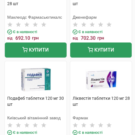
28 шт
шт
Маклеодс Фармасьютикалс
Дженефарм
Є в наявності
Є в наявності
692.10
грн
702.30
грн
від
від
КУПИТИ
КУПИТИ
Подафеб таблетки 120 мг 30
Ліквестія таблетки 120 мг 28
шт
шт
Київський вітамінний завод
Фармак
Є в наявності
Є в наявності