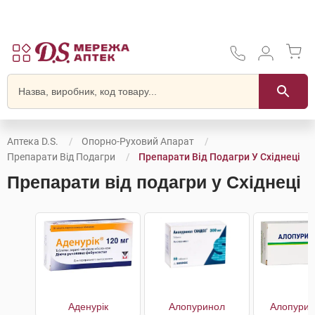
Аптека D.S.
Опорно-Руховий Апарат
Препарати Від Подагри
Препарати Від Подагри У Східнеці
Препарати від подагри у Східнеці
Аденурік
Алопуринол
Алопурин