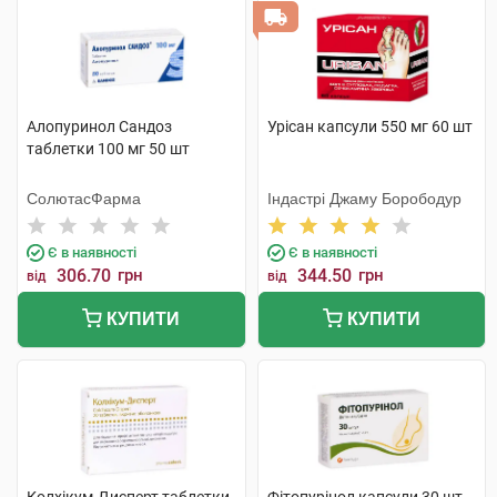
Алопуринол Сандоз
Урісан капсули 550 мг 60 шт
таблетки 100 мг 50 шт
СолютасФарма
Індастрі Джаму Борободур
Є в наявності
Є в наявності
306.70
грн
344.50
грн
від
від
КУПИТИ
КУПИТИ