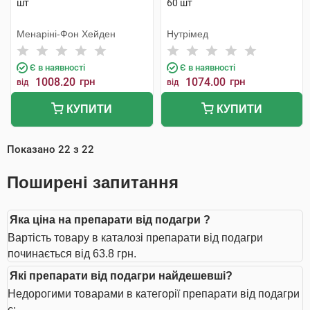
шт
60 шт
Менаріні-Фон Хейден
Нутрімед
Є в наявності
Є в наявності
1008.20
грн
1074.00
грн
від
від
КУПИТИ
КУПИТИ
Показано
22
з
22
Поширені запитання
Яка ціна на препарати від подагри ?
Вартість товару в каталозі препарати від подагри
починається від 63.8 грн.
Які препарати від подагри найдешевші?
Недорогими товарами в категорії препарати від подагри
є: