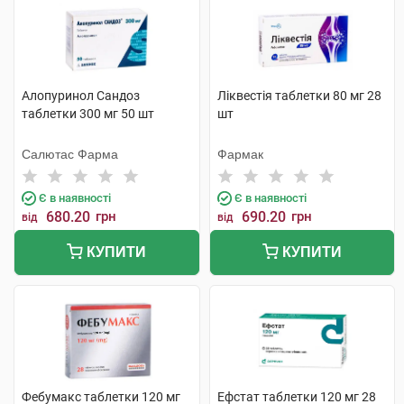
Алопуринол Сандоз
Ліквестія таблетки 80 мг 28
таблетки 300 мг 50 шт
шт
Салютас Фарма
Фармак
Є в наявності
Є в наявності
680.20
грн
690.20
грн
від
від
КУПИТИ
КУПИТИ
Фебумакс таблетки 120 мг
Ефстат таблетки 120 мг 28