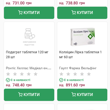
731.00
грн
738.80
грн
від
від
КУПИТИ
КУПИТИ
Подаграт таблетки 120 мг
Колхіцин Лірка таблетки 1
28 шт
мг 60 шт
Ронтіс Хеллас Медікал енд
Гаупт Фарма Вюльфінг
Фармасьютікал Продактс
С.А.
Є в наявності
Є в наявності
748.40
грн
891.60
грн
від
від
КУПИТИ
КУПИТИ