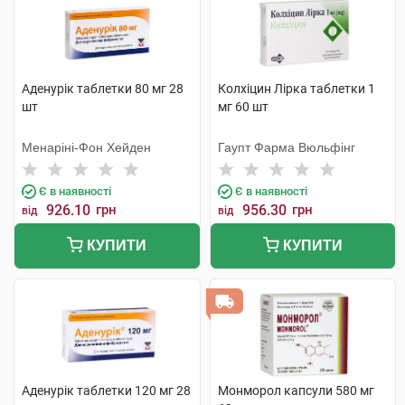
Аденурік таблетки 80 мг 28
Колхіцин Лірка таблетки 1
шт
мг 60 шт
Менаріні-Фон Хейден
Гаупт Фарма Вюльфінг
Є в наявності
Є в наявності
926.10
грн
956.30
грн
від
від
КУПИТИ
КУПИТИ
Аденурік таблетки 120 мг 28
Монморол капсули 580 мг