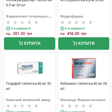
Колхікум-Дисперт таблетки
Фітопурінол капсули 30 шт
0,5 мг 20 шт
Фармаселект Інтернешнл
Медікофарма
Бетелігангз
Є в наявності
Є в наявності
381.30
грн
496.00
грн
від
від
КУПИТИ
КУПИТИ
Подафеб таблетки 80 мг 30
Фебумакс таблетки 80 мг 28
шт
шт
Київський вітамінний завод
Маклеодс Фармасьютикалс
Є в наявності
Є в наявності