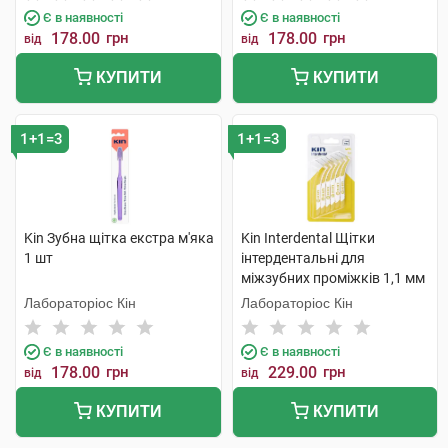
Є в наявності
Є в наявності
178.00
грн
178.00
грн
від
від
КУПИТИ
КУПИТИ
1+1=3
1+1=3
Kin Зубна щітка екстра м'яка
Kin Interdental Щітки
1 шт
інтердентальні для
міжзубних проміжків 1,1 мм
6 шт
Лабораторіос Кін
Лабораторіос Кін
Є в наявності
Є в наявності
178.00
грн
229.00
грн
від
від
КУПИТИ
КУПИТИ