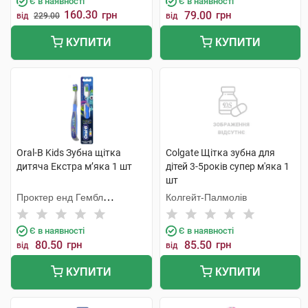
Є в наявності
Є в наявності
160.30
грн
79.00
грн
від
229.00
від
КУПИТИ
КУПИТИ
Oral-B Kids Зубна щітка
Colgate Щітка зубна для
дитяча Екстра м’яка 1 шт
дітей 3-5років супер м'яка 1
шт
Проктер енд Гембл
Колгейт-Палмолів
Меньюфекчурінг
Є в наявності
Є в наявності
80.50
грн
85.50
грн
від
від
КУПИТИ
КУПИТИ