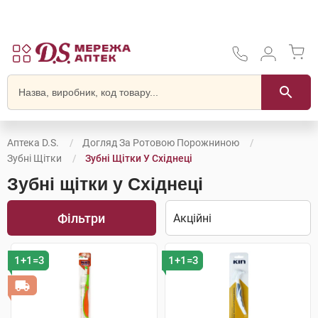
Аптека D.S.
Догляд За Ротовою Порожниною
Зубні Щітки
Зубні Щітки У Східнеці
Зубні щітки у Східнеці
Фільтри
1+1=3
1+1=3