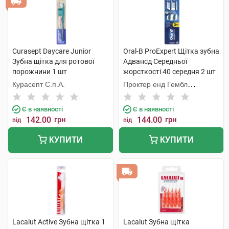
Curasept Daycare Junior
Oral-B ProExpert Щiтка зубна
Зубна щітка для ротової
Адвансд Середньої
порожнини 1 шт
жорсткості 40 середня 2 шт
Курасепт С.п.А.
Проктер енд Гембл
Меньюфекчурінг
Є в наявності
Є в наявності
142.00
грн
144.00
грн
від
від
КУПИТИ
КУПИТИ
Lacalut Active Зубна щітка 1
Lacalut Зубна щітка