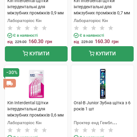
Kin Interdental Щітки
Kin Interdental Щітки
інтердентальні для
інтердентальні для
міжзубних проміжків 0,9 мм
міжзубних проміжків 0,7 мм
6 шт
6 шт
Лабораторіос Кін
Лабораторіос Кін
Є в наявності
Є в наявності
160.30
160.30
грн
грн
від
229.00
від
229.00
КУПИТИ
КУПИТИ
−30%
Kin Interdental Щітки
Oral-B Junior Зубна щітка з 6
інтердентальні для
років 1 шт
міжзубних проміжків 0,6 мм
6 шт
Лабораторіос Кін
Проктер енд Гембл
Меньюфекчурінг