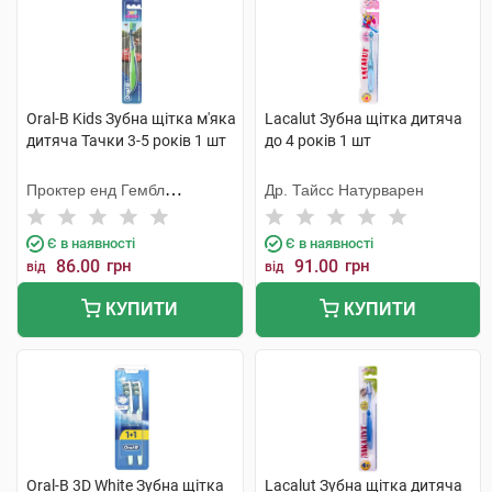
Oral-B Kids Зубна щітка м'яка
Lacalut Зубна щітка дитяча
дитяча Тачки 3-5 років 1 шт
до 4 років 1 шт
Проктер енд Гембл
Др. Тайсс Натурварен
Меньюфекчурінг
Є в наявності
Є в наявності
86.00
грн
91.00
грн
від
від
КУПИТИ
КУПИТИ
Oral-B 3D White Зубна щітка
Lacalut Зубна щітка дитяча