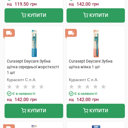
119.50
грн
142.00
грн
від
від
КУПИТИ
КУПИТИ
Curasept Daycare Зубна
Curasept Daycare Зубна
щітка середньої жорсткості
щітка м'яка 1 шт
1 шт
Курасепт С.п.А.
Курасепт С.п.А.
Є в наявності
Є в наявності
142.00
грн
142.00
грн
від
від
КУПИТИ
КУПИТИ