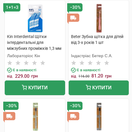
1+1=3
−30%
Kin Interdental Щітки
Beter Зубна щітка для дітей
інтердентальні для
від 3-х років 1 шт
міжзубних проміжків 1,3 мм
6 шт
Лабораторіос Кін
Індастріас Бетер С.А.
Є в наявності
Є в наявності
81.20
229.00
грн
грн
від
від
116.00
КУПИТИ
КУПИТИ
−30%
−30%