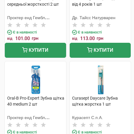
середньої жорсткості 2 шт
від 4 років 1 шт
Проктер енд Гембл
Др. Тайсс Натурварен
Меньюфекчурінг
Є в наявності
Є в наявності
101.00
грн
113.00
грн
від
від
КУПИТИ
КУПИТИ
Oral-B Pro-Expert Зубна щітка
Curasept Daycare Зубна
40 medium 2 шт
щітка жорстка 1 шт
Проктер енд Гембл
Курасепт С.п.А.
Меньюфекчурінг
Є в наявності
Є в наявності