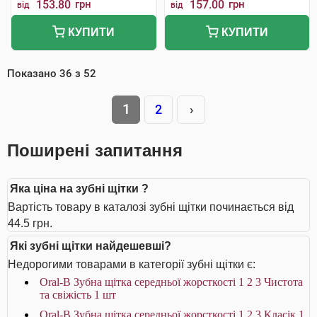
153.80
грн
157.00
грн
від
від
КУПИТИ
КУПИТИ
Показано
36
з
52
1
2
›
Поширені запитання
Яка ціна на зубні щітки ?
Вартість товару в каталозі зубні щітки починається від
44.5 грн.
Які зубні щітки найдешевші?
Недорогими товарами в категорії зубні щітки є:
Oral-B Зубна щітка середньої жорсткості 1 2 3 Чистота
та свіжість 1 шт
Oral-B Зубна щітка середньої жорсткості 1 2 3 Класік 1