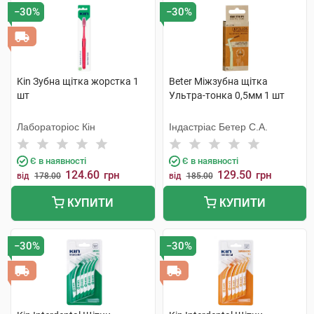
−30%
−30%
Kin Зубна щітка жорстка 1
Beter Міжзубна щітка
шт
Ультра-тонка 0,5мм 1 шт
Лабораторіос Кін
Індастріас Бетер С.А.
Є в наявності
Є в наявності
124.60
129.50
грн
грн
від
178.00
від
185.00
КУПИТИ
КУПИТИ
−30%
−30%