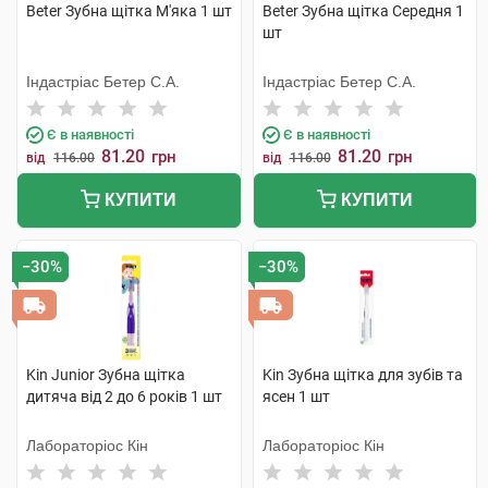
Beter Зубна щітка М'яка 1 шт
Beter Зубна щітка Середня 1
шт
Індастріас Бетер С.А.
Індастріас Бетер С.А.
Є в наявності
Є в наявності
81.20
81.20
грн
грн
від
116.00
від
116.00
КУПИТИ
КУПИТИ
−30%
−30%
Kin Junior Зубна щітка
Kin Зубна щітка для зубів та
дитяча від 2 до 6 років 1 шт
ясен 1 шт
Лабораторіос Кін
Лабораторіос Кін