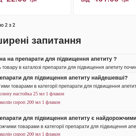
грн
грн
КУПИТИ
КУПИТИ
но
2
з
2
ирені запитання
іна на препарати для підвищення апетиту ?
ь товару в каталозі препарати для підвищення апетиту почина
репарати для підвищення апетиту найдешевші?
ими товарами в категорії препарати для підвищення апетит
олину настойка 25 мл 1 флакон
колін сироп 200 мл 1 флакон
репарати для підвищення апетиту є найдорожчим
жчими товарами в категорії препарати для підвищення апет
колін сироп 200 мл 1 флакон