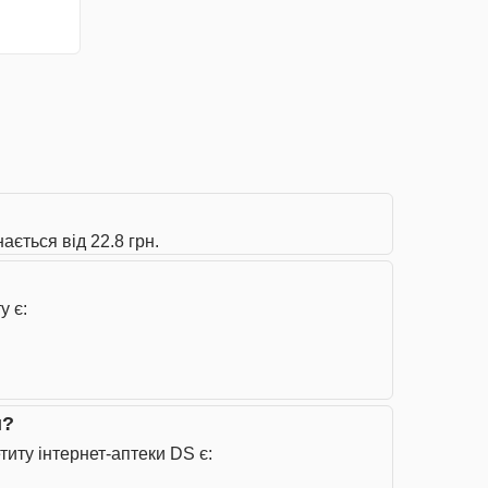
ється від 22.8 грн.
у є:
и?
иту інтернет-аптеки DS є: