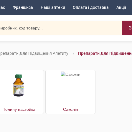
нас
Франшиза
Наші аптеки
Оплата і доставка
Акції
З
репарати Для Підвищення Апетиту
Препарати Для Підвищення
Полину настойка
Саколін