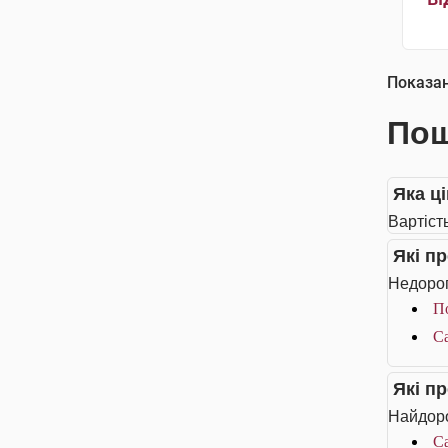
Показа
Пош
Яка ц
Вартіст
Які п
Недорог
П
Са
Які п
Найдоро
Са