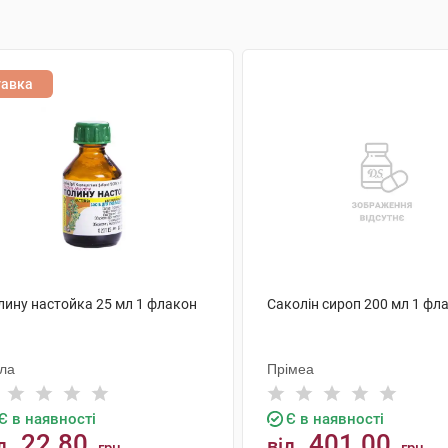
тавка
лину настойка 25 мл 1 флакон
Саколін сироп 200 мл 1 фл
ола
Прімеа
Є в наявності
Є в наявності
22.80
401.00
д
від