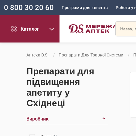
0 800 30 20 60
Програми для клієнтів
Робота у 
Каталог
Аптека D.S.
Препарати Для Травної Системи
П
Препарати для
підвищення
апетиту у
Східнеці
Виробник