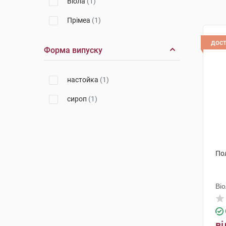
Віола
(1)
Прімеа
(1)
дос
Форма випуску
настойка
(1)
сироп
(1)
По
Ві
ві