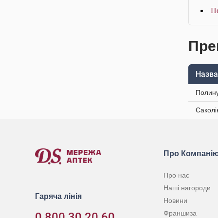
П
Пре
Назва
Полину
Саколі
Про Компані
Про нас
Наші нагороди
Гаряча лінія
Новини
Франшиза
0 800 30 20 60