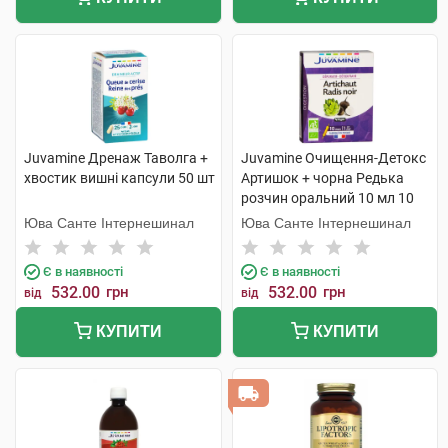
Juvamine Дренаж Таволга +
Juvamine Очищення-Детокс
хвостик вишні капсули 50 шт
Артишок + чорна Редька
розчин оральний 10 мл 10
ампул
Юва Санте Інтернешинал
Юва Санте Інтернешинал
Є в наявності
Є в наявності
532.00
грн
532.00
грн
від
від
КУПИТИ
КУПИТИ