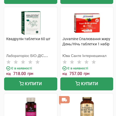
Квадрулін таблетки 60 шт
Juvamine Спалювання жиру
День/Нічь таблетки 1 набір
Лабораторiос БIО-ДIС
Юва Санте Інтернешинал
Еспанія
Є в наявності
Є в наявності
718.00
грн
757.00
грн
від
від
КУПИТИ
КУПИТИ