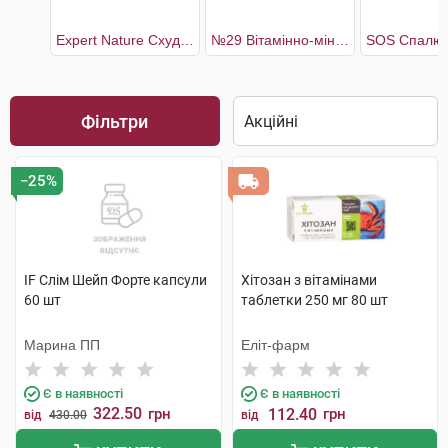
Expert Nature Схуднення
№29 Вітамінно-мінеральний комплекс Метаболізм плюс
Фільтри
−25%
IF Слім Шейп Форте капсули
Хітозан з вітамінами
60 шт
таблетки 250 мг 80 шт
Марина ПП
Еліт-фарм
Є в наявності
Є в наявності
322.50
грн
112.40
грн
від
430.00
від