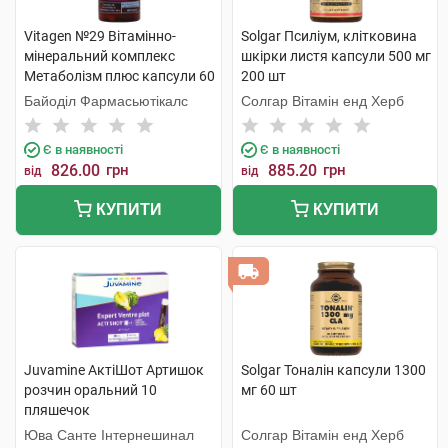
Vitagen №29 Вітамінно-
Solgar Псиліум, клітковина
мінеральний комплекс
шкірки листя капсули 500 мг
Метаболізм плюс капсули 60
200 шт
шт
Байоділ Фармасьютікалс
Солгар Вітамін енд Херб
Є в наявності
Є в наявності
826.00
грн
885.20
грн
від
від
КУПИТИ
КУПИТИ
Juvamine АктіШот Артишок
Solgar Тоналін капсули 1300
розчин оральний 10
мг 60 шт
пляшечок
Юва Санте Інтернешинал
Солгар Вітамін енд Херб