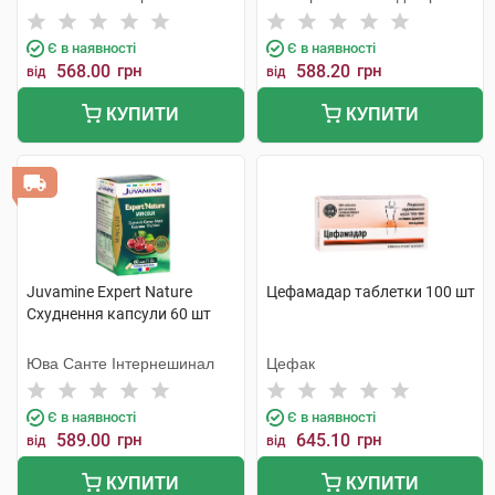
Є в наявності
Є в наявності
568.00
грн
588.20
грн
від
від
КУПИТИ
КУПИТИ
Juvamine Expert Nature
Цефамадар таблетки 100 шт
Схуднення капсули 60 шт
Юва Санте Інтернешинал
Цефак
Є в наявності
Є в наявності
589.00
грн
645.10
грн
від
від
КУПИТИ
КУПИТИ