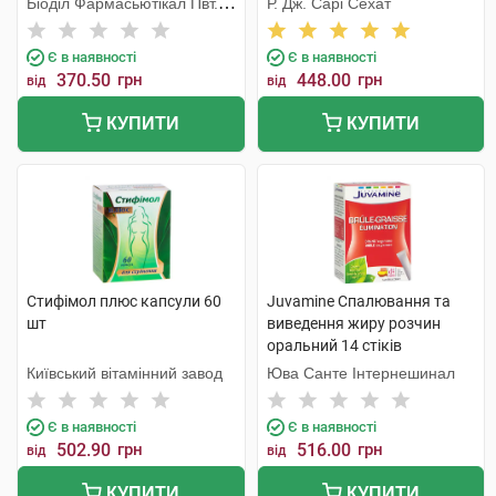
Біоділ Фармасьютікал Пвт.
Р. Дж. Сарі Сехат
Лтд.
Є в наявності
Є в наявності
370.50
грн
448.00
грн
від
від
КУПИТИ
КУПИТИ
Стифімол плюс капсули 60
Juvamine Спалювання та
шт
виведення жиру розчин
оральний 14 стіків
Київський вітамінний завод
Юва Санте Інтернешинал
Є в наявності
Є в наявності
502.90
грн
516.00
грн
від
від
КУПИТИ
КУПИТИ