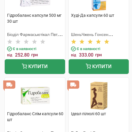
Гідробаланс капсули 500 мг
Худі-Да капсули 60 шт
30 шт
Біоділ Фармасьютікал Пвт.
ШеньЧжень Гонсен
Лтд.
Байоледжі Індастрі Ко. Лтд
Є в наявності
Є в наявності
252.80
грн
333.00
грн
від
від
КУПИТИ
КУПИТИ
Гідробаланс Слім капсули 60
Ідеал пілюлі 60 шт
шт