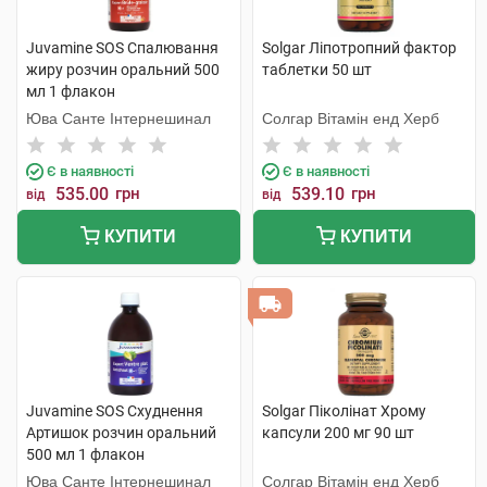
Juvamine SOS Спалювання
Solgar Ліпотропний фактор
жиру розчин оральний 500
таблетки 50 шт
мл 1 флакон
Юва Санте Інтернешинал
Солгар Вітамін енд Херб
Є в наявності
Є в наявності
535.00
грн
539.10
грн
від
від
КУПИТИ
КУПИТИ
Juvamine SOS Схуднення
Solgar Піколінат Хрому
Артишок розчин оральний
капсули 200 мг 90 шт
500 мл 1 флакон
Юва Санте Інтернешинал
Солгар Вітамін енд Херб