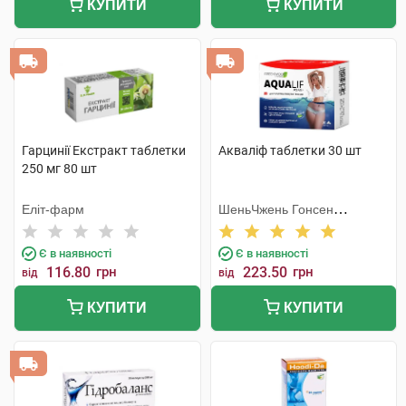
КУПИТИ
КУПИТИ
Гарцинії Екстракт таблетки
Акваліф таблетки 30 шт
250 мг 80 шт
Еліт-фарм
ШеньЧжень Гонсен
Байоледжі Індастрі Ко. Лтд
Є в наявності
Є в наявності
116.80
грн
223.50
грн
від
від
КУПИТИ
КУПИТИ