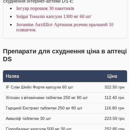
схуднення інтернет-аптеки DS є:
Інгуар порошок 30 пакетиків
Solgar Тоналін капсули 1300 мг 60 шт
Juvamine АктіШот Артишок розчин оральний 10
пляшечок
Препарати для схуднення ціна в аптеці
DS
Назва
Ціна
IF Слім Шейп Форте капсули 60 шт
322.50 грн
Хітозан з вітамінами таблетки 250 мг 80 шт
112.40 грн
Гарцинії Екстракт таблетки 250 мг 80 шт
116.80 грн
Акваліф таблетки 30 шт
223.50 грн
Гідробаланс капсули 500 мг 30 шт
252.80 грн