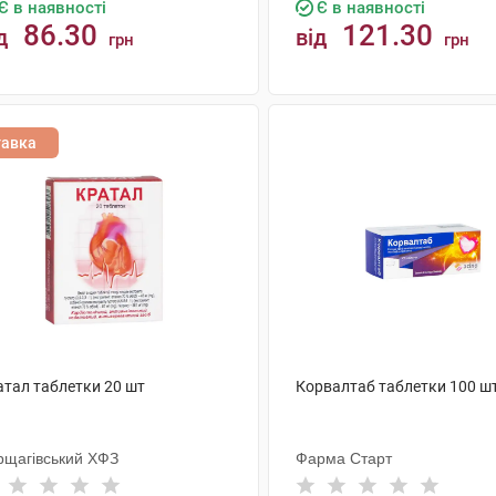
Є в наявності
Є в наявності
86.30
121.30
д
від
грн
грн
КУПИТИ
КУПИТИ
тавка
атал таблетки 20 шт
Корвалтаб таблетки 100 ш
рщагівський ХФЗ
Фарма Старт