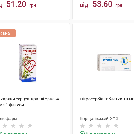
51.20
53.60
д
від
грн
грн
КУПИТИ
КУПИТИ
тавка
кардин серцеві краплі оральні
Нітросорбід таблетки 10 мг
 мл 1 флакон
рнофарм
Борщагівський ХФЗ
Є в наявності
Є в наявності