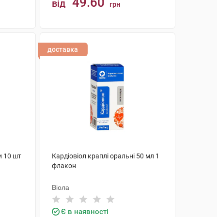
49.60
від
грн
КУПИТИ
доставка
и 10 шт
Кардіовіол краплі оральні 50 мл 1
флакон
Віола
Є в наявності