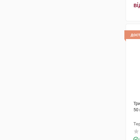
ві
дос
Три
50
Те