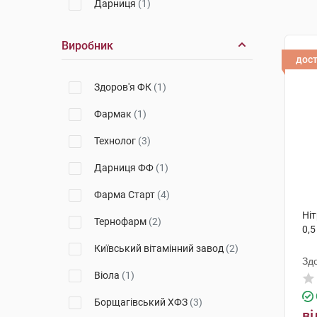
Дарниця
(1)
Виробник
дос
Здоров'я ФК
(1)
Фармак
(1)
Технолог
(3)
Дарниця ФФ
(1)
Фарма Старт
(4)
Ніт
Тернофарм
(2)
0,5
Київський вітамінний завод
(2)
Зд
Віола
(1)
Борщагівський ХФЗ
(3)
ві