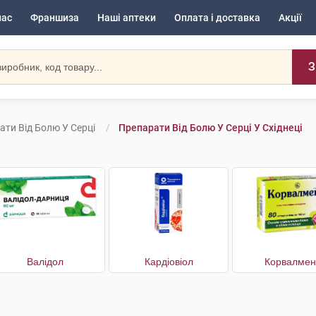
нас
Франшиза
Наші аптеки
Оплата і доставка
Акції
З
ати Від Болю У Серці
Препарати Від Болю У Серці У Східнеці
Валідол
Кардіовіол
Корвалмен