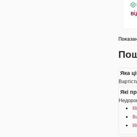
ві
Показа
Пош
Яка ц
Вартіст
Які п
Недорог
Ні
Ва
Ні