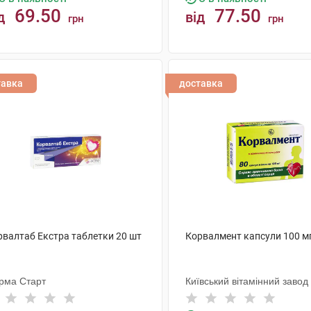
69.50
77.50
д
від
грн
грн
КУПИТИ
КУПИТИ
тавка
доставка
рвалтаб Екстра таблетки 20 шт
Корвалмент капсули 100 мг
рма Старт
Київський вітамінний завод