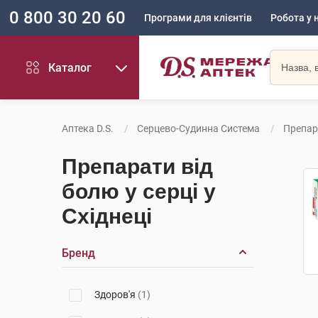
0 800 30 20 60
Програми для клієнтів
Робота у 
Каталог
Аптека D.S.
Серцево-Судинна Система
Препар
Препарати від
болю у серці у
Східнеці
Бренд
Здоров'я
(1)