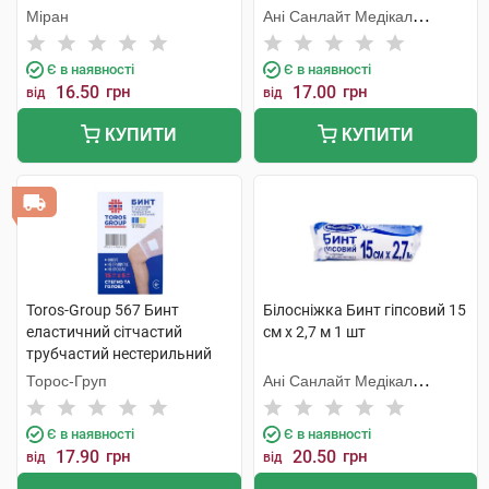
Міран
Ані Санлайт Медікал
Продактс
Є в наявності
Є в наявності
16.50
грн
17.00
грн
від
від
КУПИТИ
КУПИТИ
Toros-Group 567 Бинт
Білосніжка Бинт гіпсовий 15
еластичний сітчастий
см х 2,7 м 1 шт
трубчастий нестерильний
15х5 см стегно та голова 1
Торос-Груп
Ані Санлайт Медікал
шт
Продактс
Є в наявності
Є в наявності
17.90
грн
20.50
грн
від
від