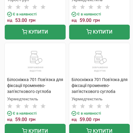
шт
Є в наявності
Є в наявності
53.00
грн
59.00
грн
від
від
КУПИТИ
КУПИТИ
Білосніжка 701 Пов'язка для
Білосніжка 701 Пов'язка для
фіксації променево-
фіксації променево-
зап'ясткового суглоба
зап'ясткового суглоба
розмір 3 (19-20см) 1 шт
розмір 4 (21-22см) 1 шт
Укрмедтекстиль
Укрмедтекстиль
Є в наявності
Є в наявності
59.00
грн
59.00
грн
від
від
КУПИТИ
КУПИТИ