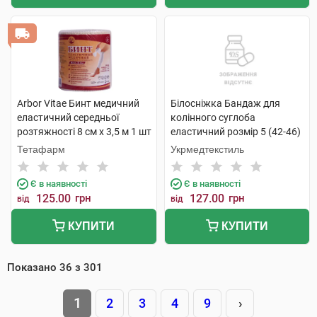
Arbor Vitae Бинт медичний
Білосніжка Бандаж для
еластичний середньої
колінного суглоба
розтяжності 8 см х 3,5 м 1 шт
еластичний розмір 5 (42-46)
1 шт
Тетафарм
Укрмедтекстиль
Є в наявності
Є в наявності
125.00
грн
127.00
грн
від
від
КУПИТИ
КУПИТИ
Показано
36
з
301
1
2
3
4
9
›