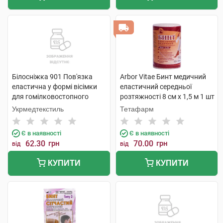
Білосніжка 901 Пов'язка
Arbor Vitae Бинт медичний
еластична у формі вісімки
еластичний середньої
для гомілковостопного
розтяжності 8 см х 1,5 м 1 шт
суглобу розмір 1 1 шт
Укрмедтекстиль
Тетафарм
Є в наявності
Є в наявності
62.30
грн
70.00
грн
від
від
КУПИТИ
КУПИТИ