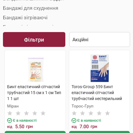
Бандажі для схуднення
Бандажі зігріваючі
Бандажі підтримуючі
Бандажі при грижах
Фільтри
Бинти еластичні
Гіпс пластиковий
Грудні корсети та бандажі
Післяопераційні бандажі
Післяпологові бандажі
Бинт еластичний сітчастий
Toros-Group 559 Бинт
трубчастий 15 см x 1 см Тип
еластичний сітчастий
Плечові бандажі
1 1 шт
трубчастий нестерильний
Променевозап'ястні бандажі
15х1 см палець 1 шт
Міран
Торос-Груп
Є в наявності
Є в наявності
5.50
грн
7.00
грн
від
від