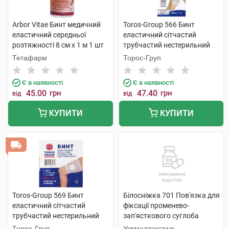
Arbor Vitae Бинт медичний
Toros-Group 566 Бинт
еластичний середньої
еластичний сітчастий
розтяжності 8 см х 1 м 1 шт
трубчастий нестерильний
100х3 см коліно 1 шт
Тетафарм
Торос-Груп
Є в наявності
Є в наявності
45.00
грн
47.40
грн
від
від
КУПИТИ
КУПИТИ
Toros-Group 569 Бинт
Білосніжка 701 Пов'язка для
еластичний сітчастий
фіксації променево-
трубчастий нестерильний
зап'ясткового суглоба
50х5 см стегно та голова 1
розмір 2 (17-18см) 1 шт
Торос-Груп
Укрмедтекстиль