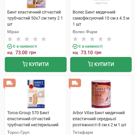
Бинт еластичний сітчастий
Волес Бинт медичний
трубчастий 50х7 см типу 2 1
самофіксуючий 10 см х 4.5 м
шт
1 шт
Міран
Волес-Фарм
Є в наявності
Є в наявності
73.00
грн
73.10
грн
від
від
КУПИТИ
КУПИТИ
Toros-Group 570 Бинт
Arbor Vitae Бинт медичний
еластичний сітчастий
еластичний середньої
трубчастий нестерильний
розтяжності 8 см х 2 м 1 шт
100х5 см стегно та голова 1
Торос-Груп
Тетафарм