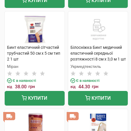
КУПИТИ
КУПИТИ
Бинт еластичний сітчастий
Білосніжка Бинт медичний
трубчастий 50 см х 5 см тип
еластичний середньої
2 1 шт
розтяжності 8 см х 3,0 м 1 шт
Міран
Укрмедтекстиль
Є в наявності
Є в наявності
38.00
грн
44.30
грн
від
від
КУПИТИ
КУПИТИ