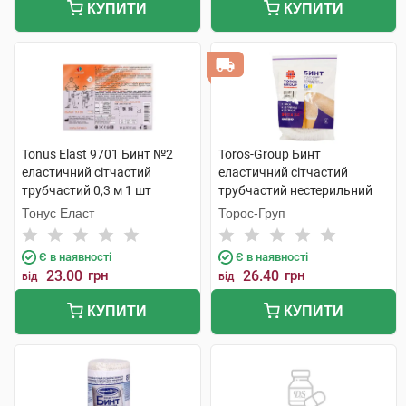
КУПИТИ
КУПИТИ
Tonus Elast 9701 Бинт №2
Toros-Group Бинт
еластичний сітчастий
еластичний сітчастий
трубчастий 0,3 м 1 шт
трубчастий нестерильний
50х3 см коліно 1 шт
Тонус Еласт
Торос-Груп
Є в наявності
Є в наявності
23.00
грн
26.40
грн
від
від
КУПИТИ
КУПИТИ