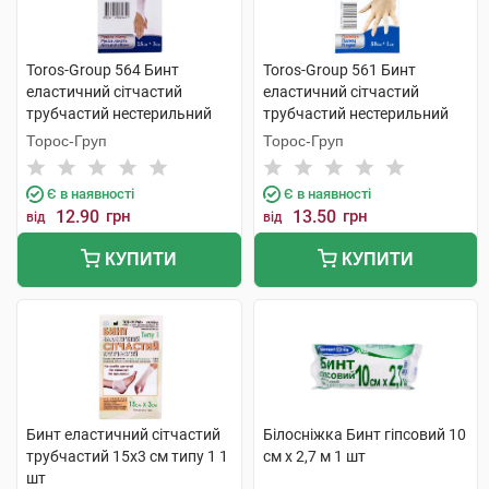
Toros-Group 564 Бинт
Toros-Group 561 Бинт
еластичний сітчастий
еластичний сітчастий
трубчастий нестерильний
трубчастий нестерильний
25х3 см рука та лікоть 1 шт
50х1 см палець 1 шт
Торос-Груп
Торос-Груп
Є в наявності
Є в наявності
12.90
грн
13.50
грн
від
від
КУПИТИ
КУПИТИ
Бинт еластичний сітчастий
Білосніжка Бинт гіпсовий 10
трубчастий 15х3 см типу 1 1
см х 2,7 м 1 шт
шт