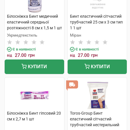
Білосніжка Бинт медичний
Бинт еластичний сітчастий
еластичний середньої
трубчастий 25 см х 3 см тип
розтяжності 8 см х 1,5 м 1 шт
1 1 шт
Укрмедтекстиль
Міран
Є в наявності
Є в наявності
27.00
грн
27.00
грн
від
від
КУПИТИ
КУПИТИ
Білосніжка Бинт гіпсовий 20
Toros-Group Бинт
см х 2,7 м 1 шт
еластичний сітчастий
трубчастий нестерильний