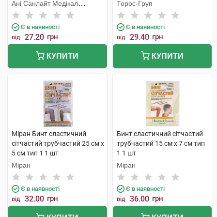
25х5 см голова та стегно 1
Ані Санлайт Медікал
Торос-Груп
шт
Продактс
Є в наявності
Є в наявності
27.20
грн
29.40
грн
від
від
КУПИТИ
КУПИТИ
Міран Бинт еластичний
Бинт еластичний сітчастий
сітчастий трубчастий 25 см х
трубчастий 15 см х 7 см тип
5 см тип 1 1 шт
1 1 шт
Міран
Міран
Є в наявності
Є в наявності
32.00
грн
36.00
грн
від
від