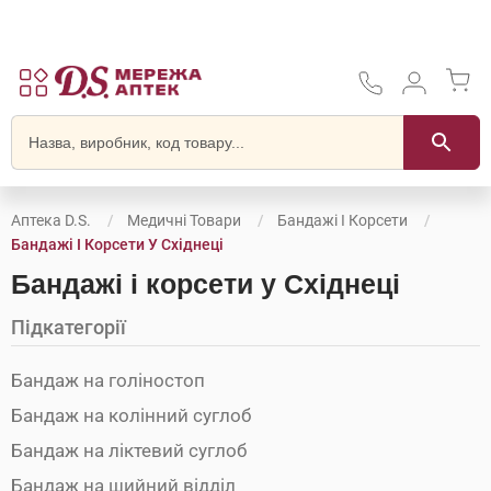
Аптека D.S.
Медичні Товари
Бандажі І Корсети
Бандажі І Корсети У Східнеці
Бандажі і корсети у Східнеці
Підкатегорії
Бандаж на голіностоп
Бандаж на колінний суглоб
Бандаж на ліктевий суглоб
Бандаж на шийний відділ