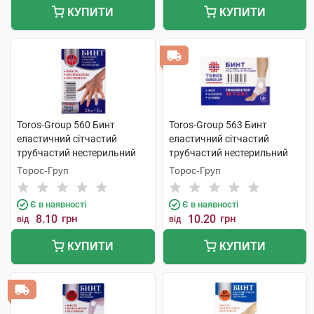
КУПИТИ
КУПИТИ
Toros-Group 560 Бинт
Toros-Group 563 Бинт
еластичний сітчастий
еластичний сітчастий
трубчастий нестерильний
трубчастий нестерильний
25х1 см палець 1 шт
15х3 см гомілкоступневий 1
Торос-Груп
Торос-Груп
шт
Є в наявності
Є в наявності
8.10
грн
10.20
грн
від
від
КУПИТИ
КУПИТИ