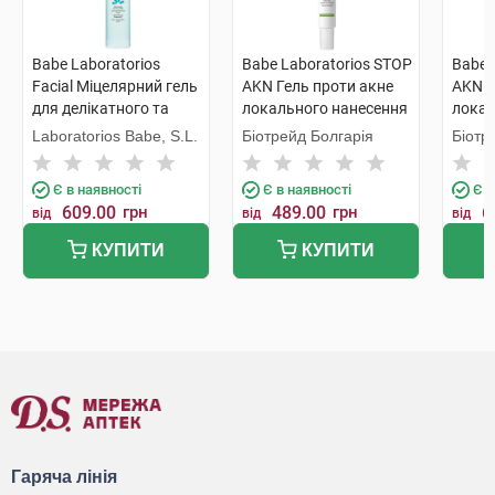
Babe Laboratorios
Babe Laboratorios STOP
Babe 
Facial Міцелярний гель
AKN Гель проти акне
AKN Г
для делікатного та
локального нанесення
локал
глибокого очищення
10 мл 1 туба
8 мл 
Laboratorios Babe, S.L.
Біотрейд Болгарія
Біотр
240 мл 1 флакон
Є в наявності
Є в наявності
Є в
609.00
грн
489.00
грн
6
від
від
від
КУПИТИ
КУПИТИ
Гаряча лінія