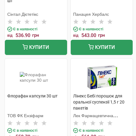
шт
Сінтал Дієтетікс
Панацея Хербалс
Є в наявності
Є в наявності
536.90
грн
543.00
грн
від
від
КУПИТИ
КУПИТИ
Флорафан капсули 30 шт
Лінекс Бебі порошок для
оральної суспензії 1,5 г 20
пакетів
ТОВ ФК Ензіфарм
Лек Фармацевтична
компанія
Є в наявності
Є в наявності