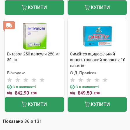
КУПИТИ
КУПИТИ
Ентерол 250 капсули 250 мг
Симбітер ацидофільний
30 шт
концентрований порошок 10
пакетів
Біокодекс
О.Д. Пролісок
Є в наявності
Є в наявності
842.90
грн
849.50
грн
від
від
КУПИТИ
КУПИТИ
Показано
36
з
131