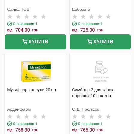
Салікс ТОВ
Ербозета
Є в наявності
Є в наявності
704.00
грн
725.00
грн
від
від
КУПИТИ
КУПИТИ
Мутафлор капсули 20 шт
Симбітер-2 для жінок
порошок 10 пакетів
Ардейфарм
О.Д. Пролісок
Є в наявності
Є в наявності
758.30
грн
765.00
грн
від
від