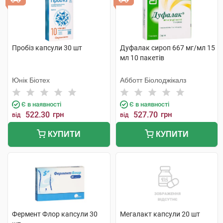
Пробіз капсули 30 шт
Дуфалак сироп 667 мг/мл 15
мл 10 пакетів
Юнік Біотех
Абботт Біолоджікалз
Є в наявності
Є в наявності
522.30
грн
527.70
грн
від
від
КУПИТИ
КУПИТИ
Фермент Флор капсули 30
Мегалакт капсули 20 шт