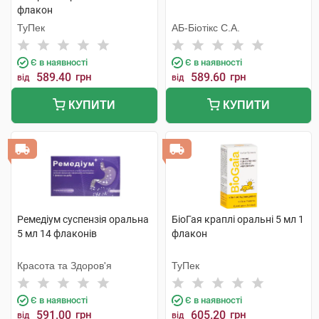
флакон
ТуПек
АБ-Біотікс С.А.
Є в наявності
Є в наявності
589.40
грн
589.60
грн
від
від
КУПИТИ
КУПИТИ
Ремедіум суспензія оральна
БіоГая краплі оральні 5 мл 1
5 мл 14 флаконів
флакон
Красота та Здоров'я
ТуПек
Є в наявності
Є в наявності
591.00
грн
605.20
грн
від
від