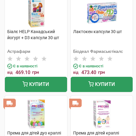
Біалє HELP Канадський
Лактокен капсули 30 шт
йогурт + D3 капсули 30 шт
Астрафарм
Біодеал Фармасьютікалс
Є в наявності
Є в наявності
469.10
грн
473.40
грн
від
від
КУПИТИ
КУПИТИ
Према для дітей дуо краплі
Према для дітей краплі