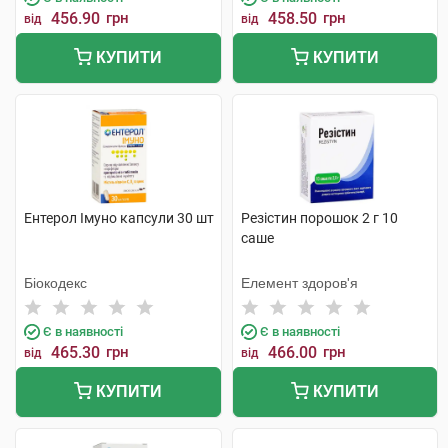
456.90
грн
458.50
грн
від
від
КУПИТИ
КУПИТИ
Ентерол Імуно капсули 30 шт
Резістин порошок 2 г 10
саше
Біокодекс
Елемент здоров'я
Є в наявності
Є в наявності
465.30
грн
466.00
грн
від
від
КУПИТИ
КУПИТИ