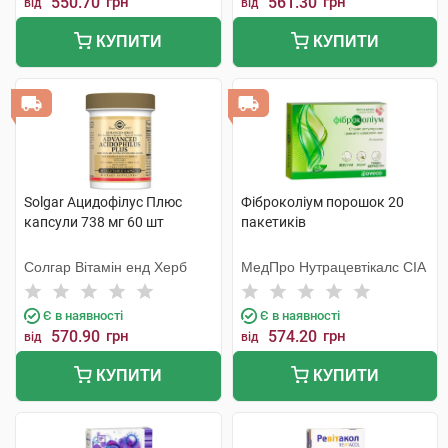
550.70
грн
561.30
грн
від
від
КУПИТИ
КУПИТИ
Solgar Ацидофілус Плюс
Фіброколіум порошок 20
капсули 738 мг 60 шт
пакетиків
Солгар Вітамін енд Херб
МедПро Нутрацевтікалс СІА
Є в наявності
Є в наявності
570.90
грн
574.20
грн
від
від
КУПИТИ
КУПИТИ