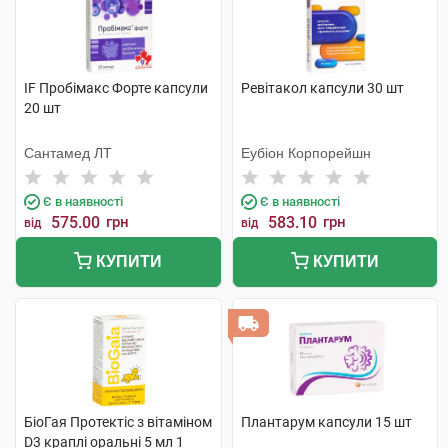
IF Пробімакс Форте капсули
Ревітакол капсули 30 шт
20 шт
Сантамед ЛТ
Еубіон Корпорейшн
Є в наявності
Є в наявності
575.00
грн
583.10
грн
від
від
КУПИТИ
КУПИТИ
БіоГая Протектіс з вітаміном
Плантарум капсули 15 шт
D3 краплі оральні 5 мл 1