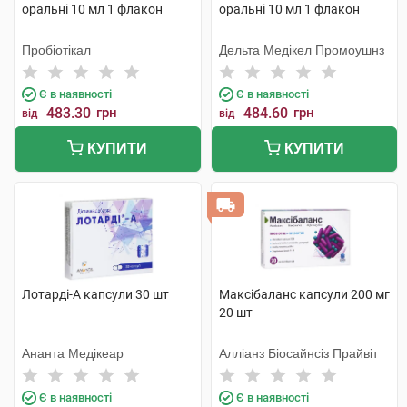
оральні 10 мл 1 флакон
оральні 10 мл 1 флакон
Пробіотікал
Дельта Медікел Промоушнз
Є в наявності
Є в наявності
483.30
грн
484.60
грн
від
від
КУПИТИ
КУПИТИ
Лотарді-А капсули 30 шт
Максібаланс капсули 200 мг
20 шт
Ананта Медікеар
Алліанз Біосайнсіз Прайвіт
Є в наявності
Є в наявності