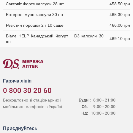
Лактовіт Форте капсули 28 шт
458.50 грн
Ентерол Імуно капсули 30 шт
465.30 грн
Резістин порошок 2 г 10 саше
466.00 грн
Біалє HELP Канадський йогурт + D3 капсули 30
469.10 грн
шт
Гаряча лінія
0 800 30 20 60
Безкоштовно зі стаціонарних і
Будні:
8:00 - 21:00
мобільних телефонів в Україні
Сб:
9:00 - 20:00
Нд:
10:00 - 20:00
Приєднуйтесь