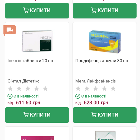
КУПИТИ
КУПИТИ
Інестін таблетки 20 шт
Продефенц капсули 30 шт
Сінтал Дієтетікс
Мега Лайфсайенсіз
Є в наявності
Є в наявності
611.60
грн
623.00
грн
від
від
КУПИТИ
КУПИТИ