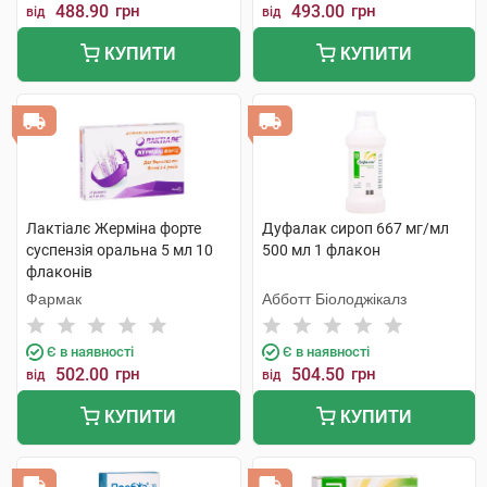
488.90
грн
493.00
грн
від
від
КУПИТИ
КУПИТИ
Лактіалє Жерміна форте
Дуфалак сироп 667 мг/мл
суспензія оральна 5 мл 10
500 мл 1 флакон
флаконів
Фармак
Абботт Біолоджікалз
Є в наявності
Є в наявності
502.00
грн
504.50
грн
від
від
КУПИТИ
КУПИТИ