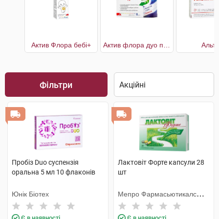
Актив Флора бебі+
Актив флора дуо плюс
Альті
Фільтри
Пробіз Duo суспензія
Лактовіт Форте капсули 28
оральна 5 мл 10 флаконів
шт
Юнік Біотех
Мепро Фармасьютикалс
Пріват
Є в наявності
Є в наявності