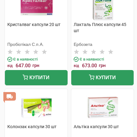
Кристалваг капсули 20 шт
Лакталь Плюс капсули 45
шт
Пробіотікал С.п.А.
Ербозета
Є в наявності
Є в наявності
647.00
грн
673.00
грн
від
від
КУПИТИ
КУПИТИ
Колонзак капсули 30 шт
Альтіка капсули 30 шт